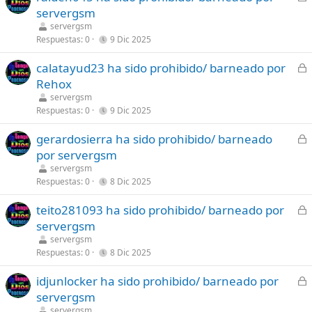
e
servergsm
o
r
servergsm
r
Respuestas
0
9 Dic 2025
a
C
calatayud23 ha sido prohibido/ barneado por
d
e
Rehox
o
r
servergsm
r
Respuestas
0
9 Dic 2025
a
C
gerardosierra ha sido prohibido/ barneado
d
e
por servergsm
o
r
servergsm
r
Respuestas
0
8 Dic 2025
a
C
teito281093 ha sido prohibido/ barneado por
d
e
servergsm
o
r
servergsm
r
Respuestas
0
8 Dic 2025
a
C
idjunlocker ha sido prohibido/ barneado por
d
e
servergsm
o
r
servergsm