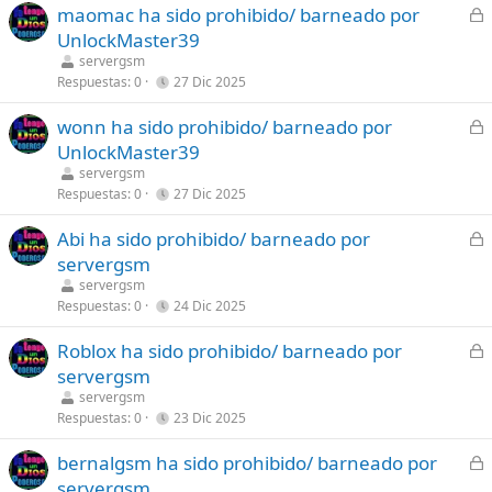
C
maomac ha sido prohibido/ barneado por
d
e
UnlockMaster39
o
r
servergsm
r
Respuestas
0
27 Dic 2025
a
C
wonn ha sido prohibido/ barneado por
d
e
UnlockMaster39
o
r
servergsm
r
Respuestas
0
27 Dic 2025
a
C
Abi ha sido prohibido/ barneado por
d
e
servergsm
o
r
servergsm
r
Respuestas
0
24 Dic 2025
a
C
Roblox ha sido prohibido/ barneado por
d
e
servergsm
o
r
servergsm
r
Respuestas
0
23 Dic 2025
a
C
bernalgsm ha sido prohibido/ barneado por
d
e
servergsm
o