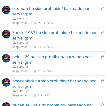
a
C
pitoman ha sido prohibido/ barneado por
d
e
servergsm
o
r
servergsm
r
Respuestas
0
15 Dic 2025
a
C
Enrrike1987 ha sido prohibido/ barneado por
d
e
servergsm
o
r
servergsm
r
Respuestas
0
13 Dic 2025
a
C
pelusa29 ha sido prohibido/ barneado por
d
e
servergsm
o
r
servergsm
r
Respuestas
0
11 Dic 2025
a
C
powrunlock ha sido prohibido/ barneado por
d
e
servergsm
o
r
servergsm
r
Respuestas
0
9 Dic 2025
a
C
raiden045 ha sido prohibido/ barneado por
d