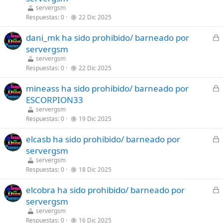
r
servergsm
r
Respuestas
0
22 Dic 2025
a
C
dani_mk ha sido prohibido/ barneado por
d
e
servergsm
o
r
servergsm
r
Respuestas
0
22 Dic 2025
a
C
mineass ha sido prohibido/ barneado por
d
e
ESCORPION33
o
r
servergsm
r
Respuestas
0
19 Dic 2025
a
C
elcasb ha sido prohibido/ barneado por
d
e
servergsm
o
r
servergsm
r
Respuestas
0
18 Dic 2025
a
C
elcobra ha sido prohibido/ barneado por
d
e
servergsm
o
r
servergsm
r
Respuestas
0
16 Dic 2025