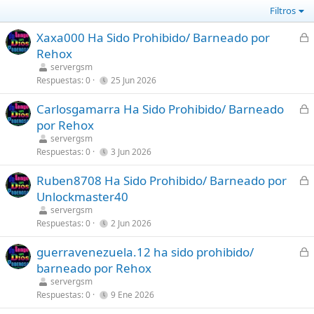
Filtros
C
Xaxa000 Ha Sido Prohibido/ Barneado por
e
Rehox
r
servergsm
r
Respuestas
0
25 Jun 2026
a
C
Carlosgamarra Ha Sido Prohibido/ Barneado
d
e
por Rehox
o
r
servergsm
r
Respuestas
0
3 Jun 2026
a
C
Ruben8708 Ha Sido Prohibido/ Barneado por
d
e
Unlockmaster40
o
r
servergsm
r
Respuestas
0
2 Jun 2026
a
C
guerravenezuela.12 ha sido prohibido/
d
e
barneado por Rehox
o
r
servergsm
r
Respuestas
0
9 Ene 2026
a