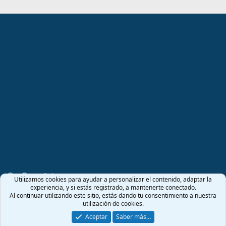
Español (ES)
Utilizamos cookies para ayudar a personalizar el contenido, adaptar la
experiencia, y si estás registrado, a mantenerte conectado.
Términos y reglas
Política de privacidad
Ayuda
Al continuar utilizando este sitio, estás dando tu consentimiento a nuestra
Inicio
R
utilización de cookies.
S
S
Aceptar
Saber más…