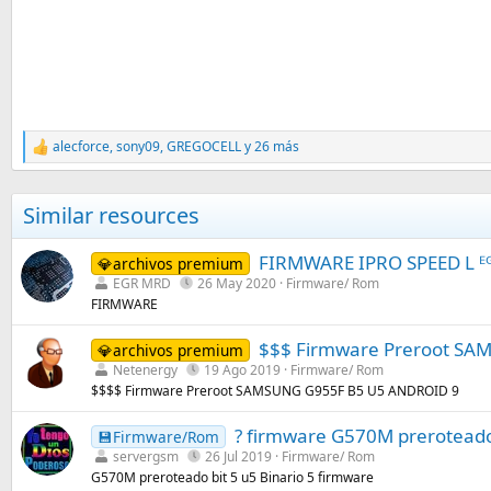
alecforce
,
sony09
,
GREGOCELL
y 26 más
R
e
a
c
Similar resources
c
i
o
FIRMWARE IPRO SPEED L ᴱᴳ
💎archivos premium
n
EGR MRD
26 May 2020
Firmware/ Rom
e
FIRMWARE
s
:
$$$ Firmware Preroot SA
💎archivos premium
Netenergy
19 Ago 2019
Firmware/ Rom
$$$$ Firmware Preroot SAMSUNG G955F B5 U5 ANDROID 9
? firmware G570M preroteado 
💾Firmware/Rom
servergsm
26 Jul 2019
Firmware/ Rom
G570M preroteado bit 5 u5 Binario 5 firmware