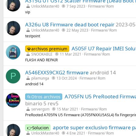
A315G U1 OS12 Scatter Firmware [Dead Boot 
UnlockMaster40
7 Sep 2023
Firmware/ Rom
vip
A326u U8 Firmware dead boot repair
2023-05
UnlockMaster40
22 May 2023
Firmware/ Rom
testpoint
A505F U7 Repair IMEI Solu
💎archivos premium
SNOOKABLE
11 Mar 2021
Firmware/ Rom
FLASH AND REPAIR
A546EXXS9CXG2 firmware
android 14
P
pilamunga
13 Oct 2024
Firmware/ Rom
android 14
A705FN U5 PreRooted Firmwar
📂Otros archivos
binario 5 rev5
servergsm
15 Mar 2021
Firmware/ Rom
PreRooted A705FN U5 Firmware (A705FNXXU5ASL4) fix Fingerprin
aporte super exclusivo firmware pa
👉Solucion
UnlockMaster40
4 Ene 2021
Firmware/ Rom