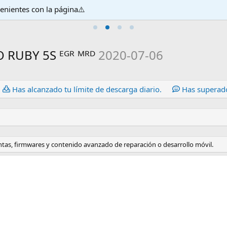
venientes con la página⚠️
 RUBY 5S ᴱᴳᴿ ᴹᴿᴰ
2020-07-06
Has alcanzado tu límite de descarga diario.
Has superado
ntas, firmwares y contenido avanzado de reparación o desarrollo móvil.