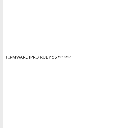
FIRMWARE IPRO RUBY 5S ᴱᴳᴿ ᴹᴿᴰ