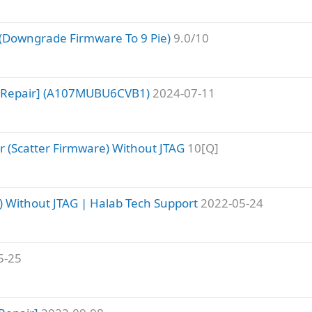
(Downgrade Firmware To 9 Pie)
9.0/10
t Repair] (A107MUBU6CVB1)
2024-07-11
 (Scatter Firmware) Without JTAG
10[Q]
) Without JTAG | Halab Tech Support
2022-05-24
5-25