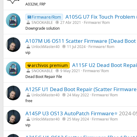
A032M, FRP
A105G U7 Fix Touch Problem 
💾Firmware/Rom
SNOOKABLE
27 Abr 2021
Firmware/ Rom
Downgrade solution
A107M U6 OS11 Scatter Firmware [Dead Boo
UnlockMaster40
11 Jul 2024
Firmware/ Rom
vip
A115F U2 Dead Boot Repair
💎archivos premium
SNOOKABLE
9 May 2021
Firmware/ Rom
Dead Boot Repair File
A125F U1 Dead Boot Repair (Scatter Firmware
UnlockMaster40
24 May 2022
Firmware/ Rom
free
A145P U3 OS13 AutoPatch Firmware⭐
2024-0
UnlockMaster40
25 May 2024
Firmware/ Rom
vip