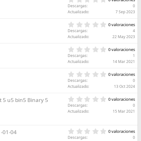
l
s
)
,
l
Descargas
0
t
0
a
Actualizado
7 Sep 2023
r
0
(
e
e
s
0
l
0 valoraciones
s
)
,
l
Descargas
4
t
0
a
Actualizado
22 May 2023
r
0
(
e
e
s
0
l
0 valoraciones
s
)
,
l
Descargas
1
t
0
a
Actualizado
14 Mar 2021
r
0
(
e
e
s
0
l
0 valoraciones
s
)
,
l
Descargas
0
t
0
a
Actualizado
13 Oct 2024
r
0
(
e
e
s
0
t 5 u5 bin5 Binary 5
l
0 valoraciones
s
)
,
l
Descargas
0
t
0
a
Actualizado
15 Mar 2021
r
0
(
e
e
s
l
s
)
l
0
-01-04
0 valoraciones
t
a
,
r
Descargas
0