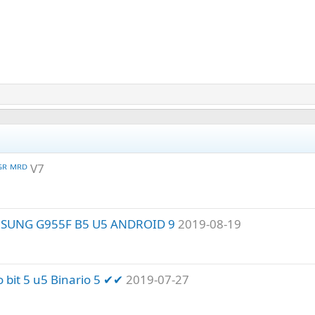
ᴿ ᴹᴿᴰ
V7
MSUNG G955F B5 U5 ANDROID 9
2019-08-19
bit 5 u5 Binario 5 ✔✔
2019-07-27