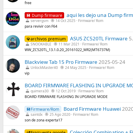
free
aqui les dejo una Dump fir
💾 Dump firmware
servergsm
14 Oct 2025
Firmware/ Rom
para revivir con F64
ASUS ZC520TL Firmware
5
💎archivos premium
SNOOKABLE
11 Mar 2021
Firmware/ Rom
WW_ZC520TL_13.1.0.20_20161022_MR2(MT6737M)
Blackview Tab 15 Pro Firmware
2025-05-24
UnlockMaster40
24 May 2025
Firmware/ Rom
vip
BOARD FIRMWARE FLASHING IN UPGRADE M
quimera30
12 Oct 2019
Firmware/ Rom
BOARD FIRMWARE FLASHING IN UPGRADE MODE
Board Firmware Huawei
2020
💾Firmware/Rom
saintdx
25 Ago 2020
Firmware/ Rom
son de zona experta17
Colección Combination + 
🔐Frp/cuenta google