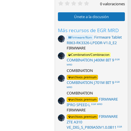
0
0 valoraciones
,
0
0
Únete a la discusión
e
s
t
Más recursos de EGR MRD
r
Firmware Tablet
e
💾Firmware/Rom
l
R863-RK3326-LPDDR-V1.0_E2
l
FIRMWARE
a
(
🧩Combination/Combinacion
s
COMBINATION J400M BIT 9 ᴱᴳᴿ
)
ᴹᴿᴰ
COMBINATION
💎archivos premium
COMBINATION J701M BIT 9 ᴱᴳᴿ
ᴹᴿᴰ
COMBINATION
FIRMWARE
💎archivos premium
IPRO SPEED L ᴱᴳᴿ ᴹᴿᴰ
FIRMWARE
FIRMWARE
💎archivos premium
ZTE A310
VE_DIG_S_P809A50V1.0.0B11 ᴱᴳᴿ