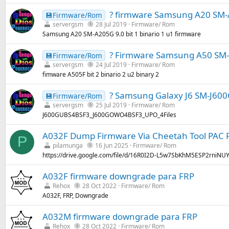
? firmware Samsung A20 SM-A2
💾Firmware/Rom
servergsm
28 Jul 2019
Firmware/ Rom
Samsung A20 SM-A205G 9.0 bit 1 binario 1 u1 firmware
? Firmware Samsung A50 SM-A5
💾Firmware/Rom
servergsm
24 Jul 2019
Firmware/ Rom
fimware A505F bit 2 binario 2 u2 binary 2
? Samsung Galaxy J6 SM-J600
💾Firmware/Rom
servergsm
25 Jul 2019
Firmware/ Rom
J600GUBS4BSF3_J600GOWO4BSF3_UPO_4Files
A032F Dump Firmware Via Cheetah Tool PAC F
P
pilamunga
16 Jun 2025
Firmware/ Rom
https://drive.google.com/file/d/16R0I2D-L5w7SbKhM5ESP2rniNU
A032F firmware downgrade para FRP
Rehox
28 Oct 2022
Firmware/ Rom
A032F, FRP, Downgrade
A032M firmware downgrade para FRP
Rehox
28 Oct 2022
Firmware/ Rom