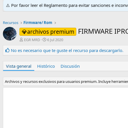
⚠️ Por favor leer el Reglamento para evitar sanciones e incon
Recursos
Firmware/ Rom
FIRMWARE IPRO
💎archivos premium
A
F
EGR MRD
6 Jul 2020
u
e
t
c
No es necesario que te guste el recurso para descargarlo.
o
h
r
a
d
Vista general
Histórico
Discusión
e
c
r
Archivos y recursos exclusivos para usuarios premium. Incluye herramie
e
a
c
i
ó
n