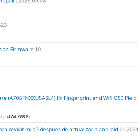
Repair]
2023-09-08
-23
tion Firmware
10
e (A705FNXXU5ASL4) fix Fingerprint and Wifi OS9 Pie
bi
t and Wifi OS9 Pie
ra revivir mi a3 despues de actualizar a android 11
2021