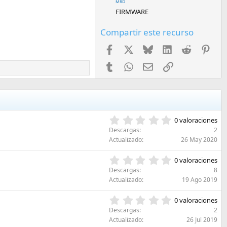
ᴹᴿᴰ
FIRMWARE
Compartir este recurso
Facebook
X
Bluesky
LinkedIn
Reddit
Pint
Tumblr
WhatsApp
Email
Enlace
0
0 valoraciones
,
Descargas
2
0
Actualizado
26 May 2020
0
e
0
0 valoraciones
s
,
Descargas
8
t
0
Actualizado
19 Ago 2019
r
0
e
e
0
l
0 valoraciones
s
,
l
Descargas
2
t
0
a
Actualizado
26 Jul 2019
r
0