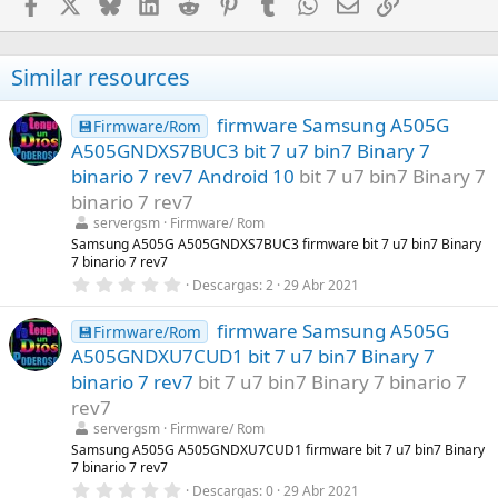
Facebook
X
Bluesky
LinkedIn
Reddit
Pinterest
Tumblr
WhatsApp
Email
Enlace
Similar resources
firmware Samsung A505G
💾Firmware/Rom
A505GNDXS7BUC3 bit 7 u7 bin7 Binary 7
binario 7 rev7 Android 10
bit 7 u7 bin7 Binary 7
binario 7 rev7
servergsm
Firmware/ Rom
Samsung A505G A505GNDXS7BUC3 firmware bit 7 u7 bin7 Binary
7 binario 7 rev7
0
Descargas
2
29 Abr 2021
,
0
firmware Samsung A505G
0
💾Firmware/Rom
e
A505GNDXU7CUD1 bit 7 u7 bin7 Binary 7
s
t
binario 7 rev7
bit 7 u7 bin7 Binary 7 binario 7
r
rev7
e
l
servergsm
Firmware/ Rom
l
Samsung A505G A505GNDXU7CUD1 firmware bit 7 u7 bin7 Binary
a
7 binario 7 rev7
(
s
0
Descargas
0
29 Abr 2021