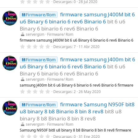
0
Descargas
0
28 Jul 2020
a
,
(
0
s
firmware samsung J400M bit 6
0
💾Firmware/Rom
)
e
u6 Binary 6 binario 6 rev6 Binario 6
bit 6 u6
s
t
Binary 6 binario 6 rev6 Binario 6
r
servergsm
Firmware/ Rom
e
l
firmware samsung J400M bit 6 u6 Binary 6 binario 6 rev6 Binario 6
l
0
Descargas
7
11 Abr 2020
a
,
(
0
s
firmware samsung J400m bit 6
0
💾Firmware/Rom
)
e
u6 Binary 6 binario 6 rev6 Binario 6
bit 6 u6
s
t
Binary 6 binario 6 rev6 Binario 6
r
servergsm
Firmware/ Rom
e
l
samsung J400m bit 6 u6 Binary 6 binario 6 rev6 Binario 6 firmware
l
0
Descargas
2
26 May 2020
a
,
(
0
s
firmware Samsung N950F bit8
0
💾Firmware/Rom
)
e
u8 binary 8 b8 Binario 8 bin 8 rev8
bit8 u8
s
t
binary 8 b8 Binario 8 bin 8 rev8
r
servergsm
Firmware/ Rom
e
l
Samsung N950F bit8 u8 binary 8 b8 Binario 8 bin 8 rev8 firmware
l
0
Descargas
0
31 Ene 2020