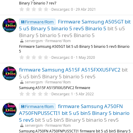
Binary 7 binario 7 rev7
(
s
0
Descargas
0
29 Abr 2021
)
,
0
Firmware Samsung A505GT bit
0
💾Firmware/Rom
e
5 u5 Binary 5 binario 5 rev5 Binario 5
bit 5 u5
s
t
Binary 5 binario 5 rev5 Binario 5
r
servergsm
Firmware/ Rom
e
l
Firmware Samsung A505GT bit 5 u5 Binary 5 binario 5 rev5 Binario
l
5
a
0
Descargas
0
1 May 2020
(
,
s
0
)
firmware Samsung A515F A515FXXU5FVC2
bit
0
e
5 u5 bin5 Binary 5 binario 5 rev5
s
t
servergsm
Firmware/ Rom
r
Samsung A515F A515FXXU5FVC2 firmware
e
0
Descargas
1
5 Abr 2022
l
,
l
0
a
firmware Samsung A750FN
0
💾Firmware/Rom
(
e
s
A750FNPUS5CTI1 bit 5 u5 bin5 Binary 5 binario
s
)
t
5 rev5
bit 5 u5 bin5 Binary 5 binario 5 rev5
r
servergsm
Firmware/ Rom
e
l
Samsung A750FN A750FNPUS5CTI1 firmware bit 5 u5 bin5 Binary 5