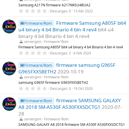
r
Samsung A217N firmware A217NKSU4BUA2
e
0
Descargas
0
13 Abr 2022
l
,
l
0
a
Firmware Samsung A805F bit4
0
💾Firmware/Rom
(
e
s
u4 binary 4 b4 Binario 4 bin 4 rev4
bit4 u4
s
)
t
binary 4 b4 Binario 4 bin 4 rev4
r
servergsm
Firmware/ Rom
e
l
Firmware Samsung A805F bit4 u4 binary 4 b4 Binario 4 bin 4 rev4
l
0
Descargas
2
6 Feb 2020
a
,
(
0
s
firmware samsung G965F
0
💾Firmware/Rom
)
e
G965FXXSBETH2
2020-10-19
s
t
servergsm
Firmware/ Rom
r
samsung G965F firmware G965FXXSBETH2
e
0
Descargas
0
19 Oct 2020
l
,
l
0
a
firmware SAMSUNG GALAXY
0
💾Firmware/Rom
(
e
s
A8 2018 SM-A530F A530FXXSDCTG1
2020-07-
s
)
t
28
r
servergsm
Firmware/ Rom
e
l
SAMSUNG GALAXY A8 2018 firmware SM-A530F A530FXXSDCTG1
l