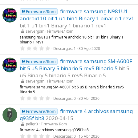
a
,
(
0
s
firmware samsung N981U1
0
💾Firmware/Rom
)
e
android 10 bit 1 u1 bin1 Binary 1 binario 1 rev1
s
t
bit 1 u1 bin1 Binary 1 binario 1 rev1
r
servergsm
Firmware/ Rom
e
l
samsung N981U1 firmware android 10 bit 1 u1 bin1 Binary 1
l
binario 1 rev1
a
0
Descargas
1
30 Ago 2020
(
,
s
0
)
firmware samsung SM-A600F
0
💾Firmware/Rom
e
bit 5 u5 Binary 5 binario 5 rev5 Binario 5
bit 5
s
t
u5 Binary 5 binario 5 rev5 Binario 5
r
servergsm
Firmware/ Rom
e
l
firmware samsung SM-A600F bit 5 u5 Binary 5 binario 5 rev5
l
Binario 5
a
0
Descargas
0
30 Abr 2020
(
,
s
0
)
firmware 4 archivos samsung
0
💾Firmware/Rom
e
g935f bit8
2020-04-15
s
t
peligr0
Firmware/ Rom
r
firmware 4 archivos samsung g935f bit8
e
0
Descargas
0
15 Abr 2020
l