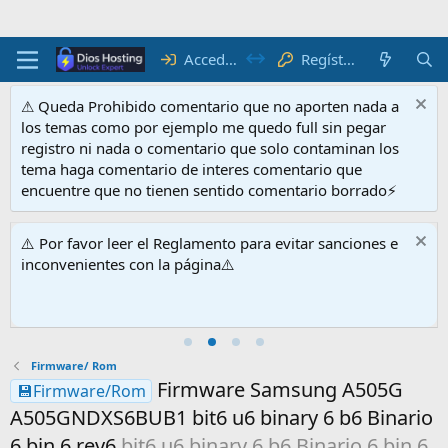
Acceder
Regístrate
⚠ Queda Prohibido comentario que no aporten nada a
los temas como por ejemplo me quedo full sin pegar
registro ni nada o comentario que solo contaminan los
tema haga comentario de interes comentario que
encuentre que no tienen sentido comentario borrado⚡
⚠️ Por favor leer el Reglamento para evitar sanciones e
inconvenientes con la página⚠️
Firmware/ Rom
Firmware Samsung A505G
💾Firmware/Rom
A505GNDXS6BUB1 bit6 u6 binary 6 b6 Binario
6 bin 6 rev6
bit6 u6 binary 6 b6 Binario 6 bin 6