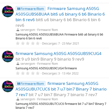
)
,
0
Firmware Samsung A505G
0
💾Firmware/Rom
e
A505GUBS6BUAA bit6 u6 binary 6 b6 Binario 6
s
t
bin 6 rev6
bit6 u6 binary 6 b6 Binario 6 bin 6
r
rev6
e
l
servergsm
Firmware/ Rom
l
Samsung A505G A505GUBS6BUAA Firmware bit6 u6 binary 6 b6
a
Binario 6 bin 6 rev6
(
s
0
Descargas
7
23 Mar 2021
)
,
0
firmware Samsung A505G A505GUBS9CUG4
0
e
bit 9 u9 bin9 Binary 9 binario 9 rev9
s
t
servergsm
Firmware/ Rom
r
Samsung A505G A505GUBS9CUG4 firmware
e
0
Descargas
3
13 Abr 2022
l
,
l
0
a
firmware Samsung A505G
0
💾Firmware/Rom
(
e
s
A505GUBU7CUC6 bit 7 u7 bin7 Binary 7 binario
s
)
t
7 rev7
bit 7 u7 bin7 Binary 7 binario 7 rev7
r
servergsm
Firmware/ Rom
e
l
Samsung A505G A505GUBU7CUC6 firmware bit 7 u7 bin7 Binary 7
l
binario 7 rev7