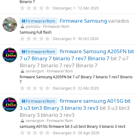
l
Binario 7
a
0
Descargas
1
12 Abr 2020
(
,
s
0
)
Firmware Samsung
variados
0
💾Firmware/Rom
e
yomotzu
Firmware/ Rom
s
Samsung Full flash
t
r
0
Descargas
0
30 Oct 2020
e
,
l
0
l
firmware Samsung A205FN bit
0
💾Firmware/Rom
a
e
7 u7 Binary 7 binario 7 rev7 Binario 7
bit 7 u7
(
s
s
t
Binary 7 binario 7 rev7 Binario 7
)
r
servergsm
Firmware/ Rom
e
l
firmware Samsung A205FN bit 7 u7 Binary 7 binario 7 rev7 Binario
l
7
a
0
Descargas
0
22 Abr 2020
(
,
s
0
)
firmware samsung A015G bit
0
💾Firmware/Rom
e
3 u3 bin3 Binary 3 binario 3 rev3
bit 3 u3 bin3
s
t
Binary 3 binario 3 rev3
r
servergsm
Firmware/ Rom
e
l
samsung A015G firmware bit 3 u3 bin3 Binary 3 binario 3 rev3
l
0
Descargas
0
26 Ago 2020
a
,