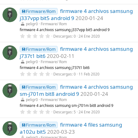
,
l
0
a
firmware 4 archivos samsung
0
💾Firmware/Rom
(
e
s
j337vpp bit5 android 9
2020-01-24
s
)
t
peligr0
Firmware/ Rom
r
firmware 4 archivos samsung j337vpp bit5 android 9
e
0
Descargas
0
24 Ene 2020
l
,
l
0
a
firmware 4 archivos samsung
0
💾Firmware/Rom
(
e
s
j737t1 bit6
2020-02-11
s
)
t
peligr0
Firmware/ Rom
r
firmware 4 archivos samsung j737t1 bit6
e
0
Descargas
0
11 Feb 2020
l
,
l
0
a
firmware 4 archivos samsung
0
💾Firmware/Rom
(
e
s
sm-j701m bit8 android 9
2020-01-24
s
)
t
peligr0
Firmware/ Rom
r
firmware 4 archivos samsung sm-j701m bit8 android 9
e
0
Descargas
5
24 Ene 2020
l
,
l
0
a
firmware 4 files samsung
0
💾Firmware/Rom
(
e
s
a102u bit5
2020-03-23
s
)
t
peligr0
Firmware/ Rom