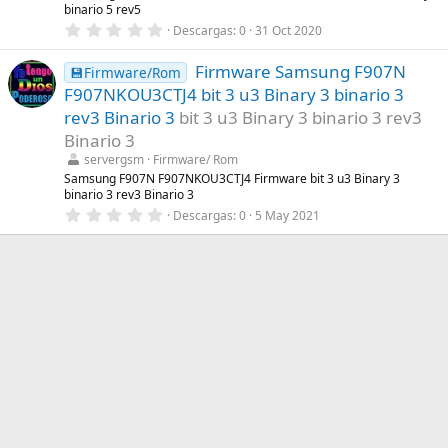
l
binario 5 rev5
a
0
Descargas
0
31 Oct 2020
(
,
s
0
)
Firmware Samsung F907N
0
💾Firmware/Rom
e
F907NKOU3CTJ4 bit 3 u3 Binary 3 binario 3
s
t
rev3 Binario 3
bit 3 u3 Binary 3 binario 3 rev3
r
Binario 3
e
l
servergsm
Firmware/ Rom
l
Samsung F907N F907NKOU3CTJ4 Firmware bit 3 u3 Binary 3
a
binario 3 rev3 Binario 3
(
s
0
Descargas
0
5 May 2021
)
,
0
0
e
s
t
r
e
l
l
a
(
s
)