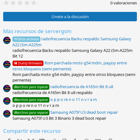
0
0 valoraciones
,
0
0
Únete a la discusión
e
s
t
Más recursos de servergsm
r
radiofrecuencia Backu respaldo Samsung Galaxy
e
📂Otros archivos
l
A22 (Sm-A225m
l
radiofrecuencia Backu respaldo Samsung Galaxy A22 (Sm-A225m
a
Bit 12
(
s
Rom parchada moto g54 mdm, payjoy entre
💾 Dump firmware
)
otros bloqueos (semi pernente)
Rom parchada moto g54 mdm, payjoy entre otros bloqueos (semi
pernente)
radiofrecuencia de A165m Bit 8 u8
🧰archivo para reparar
radiofrecuencia de A165m Bit 8 u8 respaldo
o p p o re n o 11 n v r a m
🧰archivo para reparar
o p p o re n o 11 n v r a m
Samaung A075f U3 dead boot repair
🧰archivo para reparar
Samaung A075f U3 Bit 3 Binario 3 dead boot repair
Compartir este recurso