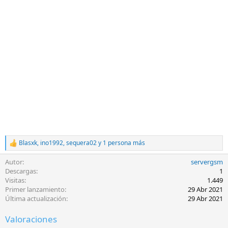
Blasxk
,
ino1992
,
sequera02
y 1 persona más
R
e
Autor
servergsm
a
c
Descargas
1
c
Visitas
1.449
i
Primer lanzamiento
29 Abr 2021
o
Última actualización
29 Abr 2021
n
e
Valoraciones
s
: