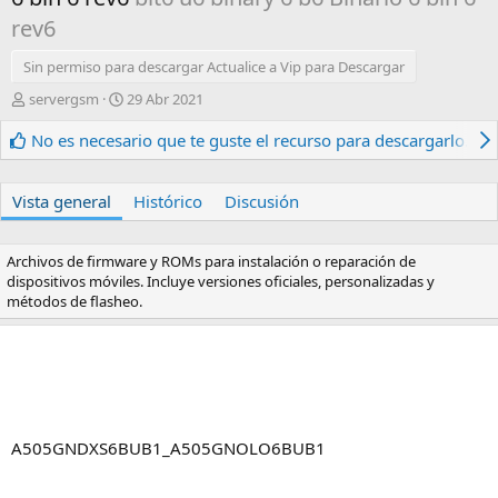
rev6
Sin permiso para descargar Actualice a Vip para Descargar
A
F
servergsm
29 Abr 2021
u
e
t
c
No es necesario que te guste el recurso para descargarlo.
o
h
r
a
d
Vista general
Histórico
Discusión
e
c
r
Archivos de firmware y ROMs para instalación o reparación de
e
dispositivos móviles. Incluye versiones oficiales, personalizadas y
a
métodos de flasheo.
c
i
ó
n
A505GNDXS6BUB1_A505GNOLO6BUB1