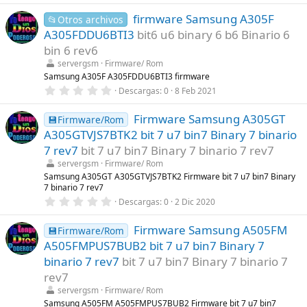
(
0
s
firmware Samsung A305F
0
📂Otros archivos
)
e
A305FDDU6BTI3
bit6 u6 binary 6 b6 Binario 6
s
t
bin 6 rev6
r
servergsm
Firmware/ Rom
e
l
Samsung A305F A305FDDU6BTI3 firmware
l
0
Descargas
0
8 Feb 2021
a
,
(
0
s
Firmware Samsung A305GT
0
💾Firmware/Rom
)
e
A305GTVJS7BTK2 bit 7 u7 bin7 Binary 7 binario
s
t
7 rev7
bit 7 u7 bin7 Binary 7 binario 7 rev7
r
servergsm
Firmware/ Rom
e
l
Samsung A305GT A305GTVJS7BTK2 Firmware bit 7 u7 bin7 Binary
l
7 binario 7 rev7
a
0
Descargas
0
2 Dic 2020
(
,
s
0
)
Firmware Samsung A505FM
0
💾Firmware/Rom
e
A505FMPUS7BUB2 bit 7 u7 bin7 Binary 7
s
t
binario 7 rev7
bit 7 u7 bin7 Binary 7 binario 7
r
rev7
e
l
servergsm
Firmware/ Rom
l
Samsung A505FM A505FMPUS7BUB2 Firmware bit 7 u7 bin7
a