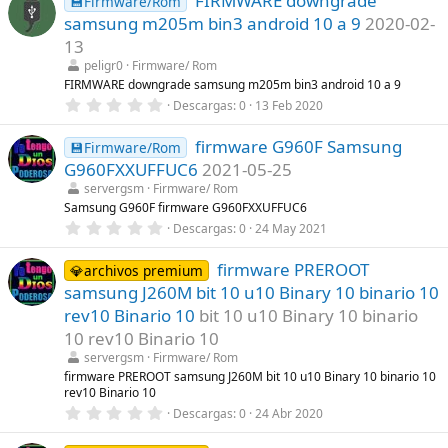
FIRMWARE downgrade
💾Firmware/Rom
(
e
s
samsung m205m bin3 android 10 a 9
2020-02-
s
)
t
13
r
peligr0
Firmware/ Rom
e
l
FIRMWARE downgrade samsung m205m bin3 android 10 a 9
l
0
Descargas
0
13 Feb 2020
a
,
(
0
s
firmware G960F Samsung
0
💾Firmware/Rom
)
e
G960FXXUFFUC6
2021-05-25
s
t
servergsm
Firmware/ Rom
r
Samsung G960F firmware G960FXXUFFUC6
e
0
Descargas
0
24 May 2021
l
,
l
0
a
firmware PREROOT
0
💎archivos premium
(
e
s
samsung J260M bit 10 u10 Binary 10 binario 10
s
)
t
rev10 Binario 10
bit 10 u10 Binary 10 binario
r
10 rev10 Binario 10
e
l
servergsm
Firmware/ Rom
l
firmware PREROOT samsung J260M bit 10 u10 Binary 10 binario 10
a
rev10 Binario 10
(
s
0
Descargas
0
24 Abr 2020
)
,
0