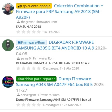
0
a
Colección Combination +
0
🔐Frp/cuenta google
(
e
s
Firmware para FRP Samsung A9 2018 (SM-
s
)
t
A920F)
r
thegroxo
Firmware/ Rom
e
l
SAMSUN A9 2018
l
0
14 Feb 2020
a
,
(
0
s
DEGRADAR FIRMWARE
0
💾Firmware/Rom
)
e
SAMSUNG A305G BIT4 ANDROID 10 A 9
2020-
s
t
04-08
r
peligr0
Firmware/ Rom
e
l
DEGRADAR FIRMWARE A305G BIT4 ANDROID 10 A 9
l
0
Descargas
7
8 Abr 2020
a
,
(
0
s
Dump FIrmware
0
🧰archivo para reparar
)
e
Samsung A04S SM-A047F F64 box Bit 5
2025-
s
t
11-27
r
servergsm
Firmware/ Rom
e
l
Dump FIrmware Samsung A04S SM-A047F F64 box u5
l
0
Descargas
1
26 Nov 2025
a
,
(
0