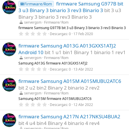
s
firmware Samsung G977B bit
0
💾Firmware/Rom
)
e
3 u3 Binary 3 binario 3 rev3 Binario 3
bit 3 u3
s
t
Binary 3 binario 3 rev3 Binario 3
r
servergsm
Firmware/ Rom
e
l
firmware Samsung G977B bit 3 u3 Binary 3 binario 3 rev3 Binario 3
l
0
Descargas
0
17 Feb 2020
a
,
(
0
s
firmware Samsung A013G A013GXXS1ATJ2
0
)
e
Android 10
bit 1 u1 bin1 Binary 1 binario 1 rev1
s
t
servergsm
Firmware/ Rom
r
Samsung A013G firmware A013GXXS1ATJ2
e
0
Descargas
0
13 Abr 2022
l
,
l
0
a
firmware Samsung A015M A015MUBU2ATC6
0
(
e
s
bit 2 u2 bin2 Binary 2 binario 2 rev2
s
)
t
servergsm
Firmware/ Rom
r
Samsung A015M firmware A015MUBU2ATC6
e
0
Descargas
0
12 Abr 2022
l
,
l
0
a
firmware Samsung A217N A217NKSU4BUA2
0
(
e
s
bit 4 u4 bin4 Binary 4 binario 4 rev4
s
)
t
servergsm
Firmware/ Rom