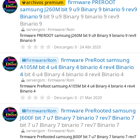
firmware PREROOT
0
💎archivos premium
e
samsung J260M bit 9 u9 Binary 9 binario 9 rev9
s
t
Binario 9
bit 9 u9 Binary 9 binario 9 rev9
r
Binario 9
e
l
servergsm
Firmware/ Rom
l
firmware PREROOT samsung J260M bit 9 u9 Binary 9 binario 9 rev9
a
Binario 9
(
s
0
Descargas
0
24 Abr 2020
)
,
0
firmware PreRoot samsung
0
💾Firmware/Rom
e
A105M bit 4 u4 Binary 4 binario 4 rev4 Binario
s
t
4
bit 4 u4 Binary 4 binario 4 rev4 Binario 4
r
servergsm
Firmware/ Rom
e
l
firmware PreRoot samsung A105M bit 4 u4 Binary 4 binario 4 rev4
l
Binario 4
a
0
Descargas
0
21 Mar 2020
(
,
s
0
)
firmware PreRooted samsung
0
💾Firmware/Rom
e
J600F bit 7 u7 Binary 7 binario 7 rev7 Binario 7
s
t
bit 7 u7 Binary 7 binario 7 rev7 Binario 7
r
servergsm
Firmware/ Rom
e
l
firmware PreRooted samsung J600F bit 7 u7 Binary 7 binario 7 rev7