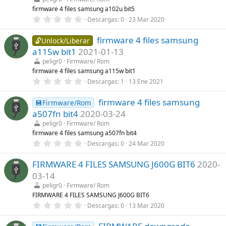
r
firmware 4 files samsung a102u bit5
e
0
Descargas
0
23 Mar 2020
l
,
l
0
a
firmware 4 files samsung
0
🔓Unlock/Liberar
(
e
s
a115w bit1
2021-01-13
s
)
t
peligr0
Firmware/ Rom
r
firmware 4 files samsung a115w bit1
e
0
Descargas
1
13 Ene 2021
l
,
l
0
a
firmware 4 files samsung
0
💾Firmware/Rom
(
e
s
a507fn bit4
2020-03-24
s
)
t
peligr0
Firmware/ Rom
r
firmware 4 files samsung a507fn bit4
e
0
Descargas
0
24 Mar 2020
l
,
l
0
a
FIRMWARE 4 FILES SAMSUNG J600G BIT6
2020-
0
(
e
s
03-14
s
)
t
peligr0
Firmware/ Rom
r
FIRMWARE 4 FILES SAMSUNG J600G BIT6
e
0
Descargas
0
13 Mar 2020
l
,
l
0
a
0