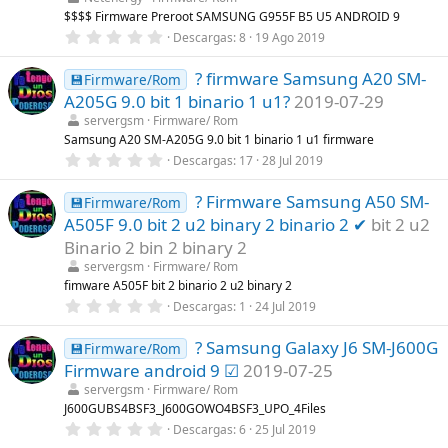
e
l
$$$$ Firmware Preroot SAMSUNG G955F B5 U5 ANDROID 9
l
0
Descargas
8
19 Ago 2019
a
,
(
0
s
? firmware Samsung A20 SM-
0
💾Firmware/Rom
)
e
A205G 9.0 bit 1 binario 1 u1?
2019-07-29
s
t
servergsm
Firmware/ Rom
r
Samsung A20 SM-A205G 9.0 bit 1 binario 1 u1 firmware
e
0
Descargas
17
28 Jul 2019
l
,
l
0
a
? Firmware Samsung A50 SM-
0
💾Firmware/Rom
(
e
s
A505F 9.0 bit 2 u2 binary 2 binario 2 ✔
bit 2 u2
s
)
t
Binario 2 bin 2 binary 2
r
servergsm
Firmware/ Rom
e
l
fimware A505F bit 2 binario 2 u2 binary 2
l
0
Descargas
1
24 Jul 2019
a
,
(
0
s
? Samsung Galaxy J6 SM-J600G
0
💾Firmware/Rom
)
e
Firmware android 9 ☑
2019-07-25
s
t
servergsm
Firmware/ Rom
r
J600GUBS4BSF3_J600GOWO4BSF3_UPO_4Files
e
0
Descargas
6
25 Jul 2019
l
,
l