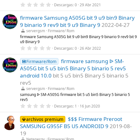
a
0
Descargas
0
29 Abr 2021
(
,
s
0
)
firmware Samsung A505G bit 9 u9 bin9 Binary
0
e
9 binario 9 rev9 bit 9 u9 Binary 9
2022-04-27
s
t
servergsm
Firmware/ Rom
r
firmware Samsung A505G bit 9 u9 bin9 Binary 9 binario 9 rev9 bit 9
e
u9 Binary 9
l
0
l
Descargas
0
26 Abr 2022
,
a
0
(
firmware samsung ᐉ SM-
0
s
💾Firmware/Rom
e
)
A505G bit 5 u5 bin5 Binary 5 binario 5 rev5
s
t
android 10.0
bit 5 u5 bin5 Binary 5 binario 5
r
rev5
e
l
servergsm
Firmware/ Rom
l
samsung ᐉ SM-A505G firmware bit 5 u5 bin5 Binary 5 binario 5
a
rev5
(
s
0
Descargas
1
16 Jun 2020
)
,
0
$$$ Firmware Preroot
0
💎archivos premium
e
SAMSUNG G955F B5 U5 ANDROID 9
2019-08-
s
t
19
r
Netenergy
Firmware/ Rom