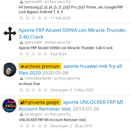
ypereza84
archivo para frp
e
l
All Samsung J2, J3, J4, J5, J7, J2/J3 Pro, J5/J7 Prime...etc Google/FRP
l
Lock Bypass Android 7, 8, 9
a
0
11 Feb 2020
(
,
s
0
)
Aporte FRP Alcatel 5099A con Miracle Thunder
0
e
3.40 Crack
s
t
ypereza84
archivo para frp
r
Aporte FRP Alcatel 5099A con Miracle Thunder 3.40 Crack
e
0
8 Jul 2024
l
,
l
0
a
aporte huawei mtk frp all
0
💎archivos premium
(
e
s
files 2020
2020-05-06
s
)
t
UnlockMaster40
archivo para frp
r
archivos free
e
0
Descargas
5
6 May 2020
l
,
l
0
a
aporte UNLOCKER FRP MI
0
🔐Frp/cuenta google
(
e
s
Account Remover tool,
2019-07-26
s
)
t
servergsm
archivo para frp
r
UNLOCKER FRP MI Account Remover tool,
e
0
Descargas
2
26 Jul 2019
l
,
l