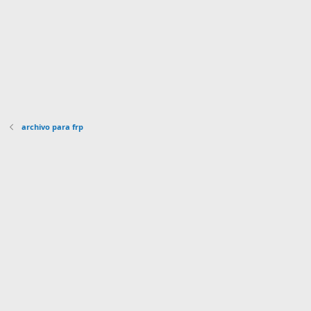
a
(
s
)
archivo para frp