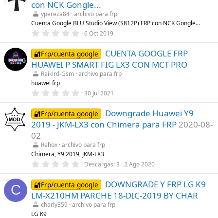
s
con NCK Gongle...
s
)
t
ypereza84
archivo para frp
r
Cuenta Google BLU Studio View (S812P) FRP con NCK Gongle...
e
0
6 Oct 2019
l
,
l
0
a
CUENTA GOOGLE FRP
0
🔐Frp/cuenta google
(
e
s
HUAWEI P SMART FIG LX3 CON MCT PRO
s
)
t
Raikird-Gsm
archivo para frp
r
huawei frp
e
0
30 Jul 2021
l
,
l
0
a
Downgrade Huawei Y9
0
🔐Frp/cuenta google
(
e
s
2019 - JKM-LX3 con Chimera para FRP
2020-08-
s
)
t
02
r
Rehox
archivo para frp
e
l
Chimera, Y9 2019, JKM-LX3
l
0
Descargas
3
2 Ago 2020
a
,
(
0
s
DOWNGRADE Y FRP LG K9
0
🔐Frp/cuenta google
C
)
e
LM-X210HM PARCHE 18-DIC-2019 BY CHAR
s
t
charly359
archivo para frp
r
LG K9
e