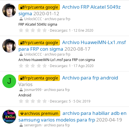
0
a
Archivo FRP Alcatel 5049z
0
🔐Frp/cuenta google
(
e
s
sigma
2020-01-12
s
)
t
UnlockCCC
archivo para frp
r
FRP Alcatel 5049z sigma
e
0
Descargas
1
12 Ene 2020
l
,
l
0
a
Archivo HuaweiMN-Lx1.msf
0
🔐Frp/cuenta google
(
e
s
para FRP con sigma
2020-08-17
s
)
t
UnlockCCC
archivo para frp
r
Archivo HuaweiMN-Lx1.msf para FRP con sigma
e
0
Descargas
1
17 Ago 2020
l
,
l
0
a
Archivo para frp android
0
🔐Frp/cuenta google
(
J
e
s
Varios
s
)
t
Josmar999
archivo para frp
r
Android
e
0
Descargas
5
5 Dic 2019
l
,
l
0
a
archivo para habiliar adb en
0
💎archivos premium
(
e
s
samsung varios modelos para frp
2020-04-19
s
)
t
servergsm
archivo para frp
r