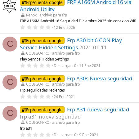
l
FRP A166M Android 16 via
0
🔐Frp/cuenta google
a
e
Android Utility
(
s
s
t
Rehox
archivo para frp
)
r
FRP A166M Android 16 Seguridad Diciembre 2025 sin conexion Wifi
e
0
12 Ene 2026
l
,
l
0
a
Frp A30 bit 6 CON Play
0
🔐Frp/cuenta google
(
C
e
s
Service Hidden Settings
2021-01-11
s
)
t
CODIGO-PRO
archivo para frp
r
Play Service Hidden Settings
e
0
Descargas
0
11 Ene 2021
l
,
l
0
a
Frp A30s Nueva seguridad
0
🔐Frp/cuenta google
(
C
e
s
CODIGO-PRO
archivo para frp
s
)
Frp seguridades recientes
t
r
0
24 Ene 2021
e
,
l
0
l
Frp A31 nueva seguridad
0
🔐Frp/cuenta google
C
a
e
frp a31 nueva seguridad
(
s
s
t
CODIGO-PRO
archivo para frp
)
r
frp a31
e
0
Descargas
0
9 Ene 2021
l
,