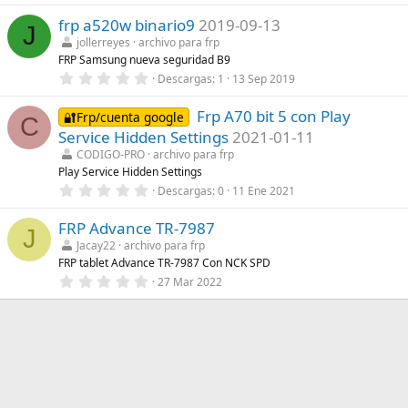
l
0
a
frp a520w binario9
2019-09-13
0
(
J
e
s
jollerreyes
archivo para frp
s
)
FRP Samsung nueva seguridad B9
t
r
0
Descargas
1
13 Sep 2019
e
,
l
0
l
Frp A70 bit 5 con Play
0
🔐Frp/cuenta google
C
a
e
Service Hidden Settings
2021-01-11
(
s
s
t
CODIGO-PRO
archivo para frp
)
r
Play Service Hidden Settings
e
0
Descargas
0
11 Ene 2021
l
,
l
0
a
FRP Advance TR-7987
0
(
J
e
s
Jacay22
archivo para frp
s
)
FRP tablet Advance TR-7987 Con NCK SPD
t
r
0
27 Mar 2022
e
,
l
0
l
0
a
e
(
s
s
t
)
r
e
l
l