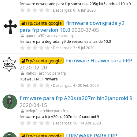
r
firmware downgrade para frp samsung a205g bit5 android 10 a 9
e
0
Descargas
0
6 Jun 2020
l
,
l
0
a
firmware downgrade y9
0
🔐Frp/cuenta google
(
e
s
para frp version 10.0
2020-07-05
s
)
t
quimera30
archivo para frp
r
firmware para degradar y9 de versiones altas de 10.0
e
0
Descargas
3
5 Jul 2020
l
,
l
0
a
Firmware Huawei para FRP
0
🔐Frp/cuenta google
(
e
s
2020-02-20
s
)
t
Rehox
archivo para frp
r
Huawei, FRP, Firmware
e
0
Descargas
4
20 Feb 2020
l
,
l
0
a
firmware para frp A20s (a207m bin2)android 9
0
(
e
s
2020-04-15
s
)
t
peligr0
archivo para frp
r
firmware para frp A20s (a207m bin2)android 9
e
0
Descargas
16
14 Abr 2020
l
,
l
0
a
FIRMWARE PARA FRP
0
🔐Frp/cuenta google
(