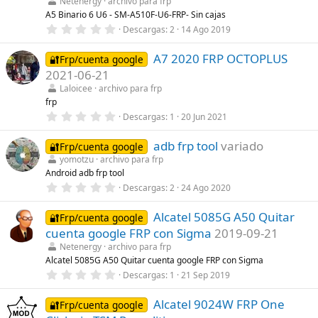
t
Netenergy
archivo para frp
r
A5 Binario 6 U6 - SM-A510F-U6-FRP- Sin cajas
e
0
Descargas
2
14 Ago 2019
l
,
l
0
a
A7 2020 FRP OCTOPLUS
0
🔐Frp/cuenta google
(
e
s
2021-06-21
s
)
t
Laloicee
archivo para frp
r
frp
e
0
Descargas
1
20 Jun 2021
l
,
l
0
a
adb frp tool
variado
0
🔐Frp/cuenta google
(
e
s
yomotzu
archivo para frp
s
)
Android adb frp tool
t
r
0
Descargas
2
24 Ago 2020
e
,
l
0
l
Alcatel 5085G A50 Quitar
0
🔐Frp/cuenta google
a
e
cuenta google FRP con Sigma
2019-09-21
(
s
s
t
Netenergy
archivo para frp
)
r
Alcatel 5085G A50 Quitar cuenta google FRP con Sigma
e
0
Descargas
1
21 Sep 2019
l
,
l
0
a
Alcatel 9024W FRP One
0
🔐Frp/cuenta google
(
e
s