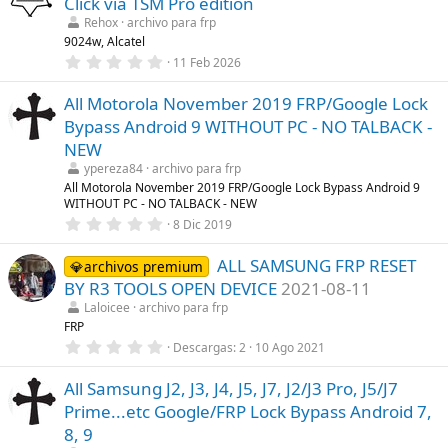
Click via TSM Pro edition
s
)
t
Rehox
archivo para frp
r
9024w, Alcatel
e
0
11 Feb 2026
l
,
l
0
a
All Motorola November 2019 FRP/Google Lock
0
(
e
s
Bypass Android 9 WITHOUT PC - NO TALBACK -
s
)
t
NEW
r
ypereza84
archivo para frp
e
l
All Motorola November 2019 FRP/Google Lock Bypass Android 9
l
WITHOUT PC - NO TALBACK - NEW
a
0
8 Dic 2019
(
,
s
0
)
ALL SAMSUNG FRP RESET
0
💎archivos premium
e
BY R3 TOOLS OPEN DEVICE
2021-08-11
s
t
Laloicee
archivo para frp
r
FRP
e
0
Descargas
2
10 Ago 2021
l
,
l
0
a
All Samsung J2, J3, J4, J5, J7, J2/J3 Pro, J5/J7
0
(
e
s
Prime...etc Google/FRP Lock Bypass Android 7,
s
)
t
8, 9
r