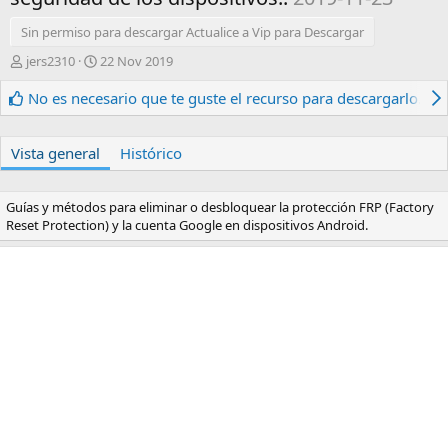
Sin permiso para descargar Actualice a Vip para Descargar
A
F
jers2310
22 Nov 2019
u
e
t
c
No es necesario que te guste el recurso para descargarlo.
o
h
r
a
d
Vista general
Histórico
e
c
r
Guías y métodos para eliminar o desbloquear la protección FRP (Factory
e
Reset Protection) y la cuenta Google en dispositivos Android.
a
c
i
ó
n