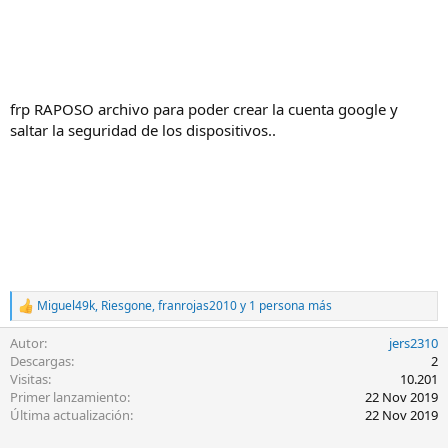
frp RAPOSO archivo para poder crear la cuenta google y
saltar la seguridad de los dispositivos..
Miguel49k
,
Riesgone
,
franrojas2010
y 1 persona más
R
e
Autor
jers2310
a
c
Descargas
2
c
Visitas
10.201
i
Primer lanzamiento
22 Nov 2019
o
Última actualización
22 Nov 2019
n
e