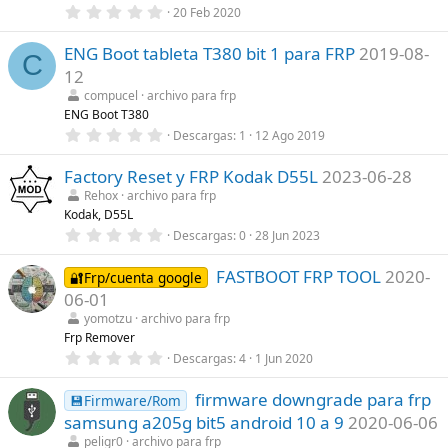
0
20 Feb 2020
l
,
l
0
a
ENG Boot tableta T380 bit 1 para FRP
2019-08-
0
(
C
e
s
12
s
)
t
compucel
archivo para frp
r
ENG Boot T380
e
0
Descargas
1
12 Ago 2019
l
,
l
0
a
Factory Reset y FRP Kodak D55L
2023-06-28
0
(
e
s
Rehox
archivo para frp
s
)
Kodak, D55L
t
r
0
Descargas
0
28 Jun 2023
e
,
l
0
l
FASTBOOT FRP TOOL
2020-
0
🔐Frp/cuenta google
a
e
06-01
(
s
s
t
yomotzu
archivo para frp
)
r
Frp Remover
e
0
Descargas
4
1 Jun 2020
l
,
l
0
a
firmware downgrade para frp
0
💾Firmware/Rom
(
e
s
samsung a205g bit5 android 10 a 9
2020-06-06
s
)
t
peligr0
archivo para frp