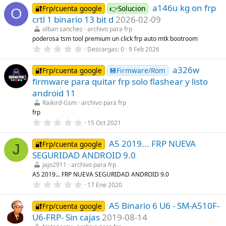
a146u kg on frp
🔐Frp/cuenta google
👉Solucion
O
crtl 1 binario 13 bit d
2026-02-09
olban sanchez
archivo para frp
poderosa tsm tool premium un click frp auto mtk bootroom
0
Descargas
0
9 Feb 2026
,
0
a326w
0
🔐Frp/cuenta google
💾Firmware/Rom
e
firmware para quitar frp solo flashear y listo
s
t
android 11
r
Raikird-Gsm
archivo para frp
e
l
frp
l
0
15 Oct 2021
a
,
(
0
s
A5 2019... FRP NUEVA
0
🔐Frp/cuenta google
J
)
e
SEGURIDAD ANDROID 9.0
s
t
jajo2911
archivo para frp
r
A5 2019... FRP NUEVA SEGURIDAD ANDROID 9.0
e
0
17 Ene 2020
l
,
l
0
a
A5 Binario 6 U6 - SM-A510F-
0
🔐Frp/cuenta google
(
e
s
U6-FRP- Sin cajas
2019-08-14
s
)