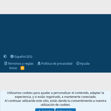
Español (ES)
Términos y reglas
Política de privacidad
Ayuda
Inicio
R
S
S
Utilizamos cookies para ayudar a personalizar el contenido, adaptar la
experiencia, y si estás registrado, a mantenerte conectado.
Al continuar utilizando este sitio, estás dando tu consentimiento a nuestra
utilización de cookies.