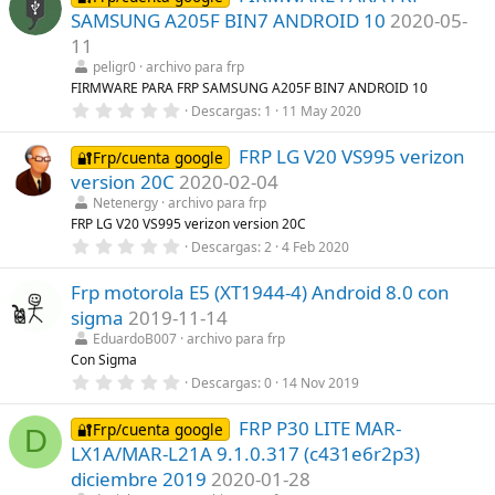
e
s
SAMSUNG A205F BIN7 ANDROID 10
2020-05-
s
)
t
11
r
peligr0
archivo para frp
e
l
FIRMWARE PARA FRP SAMSUNG A205F BIN7 ANDROID 10
l
0
Descargas
1
11 May 2020
a
,
(
0
s
FRP LG V20 VS995 verizon
0
🔐Frp/cuenta google
)
e
version 20C
2020-02-04
s
t
Netenergy
archivo para frp
r
FRP LG V20 VS995 verizon version 20C
e
0
Descargas
2
4 Feb 2020
l
,
l
0
a
Frp motorola E5 (XT1944-4) Android 8.0 con
0
(
e
s
sigma
2019-11-14
s
)
t
EduardoB007
archivo para frp
r
Con Sigma
e
0
Descargas
0
14 Nov 2019
l
,
l
0
a
FRP P30 LITE MAR-
0
🔐Frp/cuenta google
(
D
e
s
LX1A/MAR-L21A 9.1.0.317 (c431e6r2p3)
s
)
t
diciembre 2019
2020-01-28
r