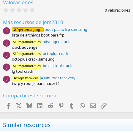
Valoraciones
s
:
0
0 valoraciones
,
0
Más recursos de jers2310
0
e
boot paara frp samsung
🔐Frp/cuenta google
s
J
lista de archivos boot para frp
t
r
advenger crack
💻Programa/Útiles
J
e
crack advenger
l
l
octoplus crack
💻Programa/Útiles
J
a
octoplus crack samsung
(
box lg tool crack
💻Programa/Útiles
s
J
)
lg tool crack
j400m root recovery
🌀twrp/ Recovery
J
twrp y root j4 para hacer f4
Compartir este recurso
Facebook
X
Bluesky
LinkedIn
Reddit
Pinterest
Tumblr
WhatsApp
Email
Enlace
Similar resources