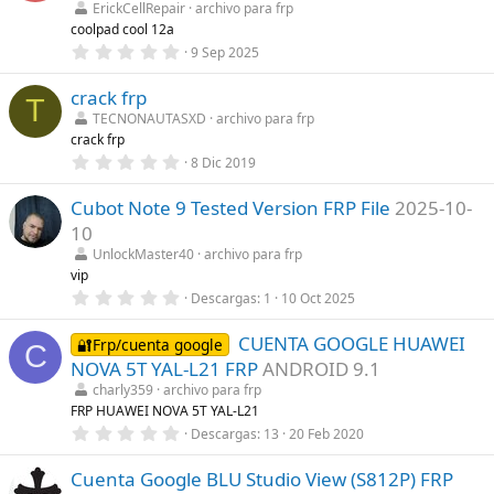
t
ErickCellRepair
archivo para frp
r
coolpad cool 12a
e
0
9 Sep 2025
l
,
l
0
a
crack frp
0
(
T
e
s
TECNONAUTASXD
archivo para frp
s
)
crack frp
t
r
0
8 Dic 2019
e
,
l
0
l
Cubot Note 9 Tested Version FRP File
2025-10-
0
a
e
10
(
s
s
t
UnlockMaster40
archivo para frp
)
r
vip
e
0
Descargas
1
10 Oct 2025
l
,
l
0
a
CUENTA GOOGLE HUAWEI
0
🔐Frp/cuenta google
(
C
e
s
NOVA 5T YAL-L21 FRP
ANDROID 9.1
s
)
t
charly359
archivo para frp
r
FRP HUAWEI NOVA 5T YAL-L21
e
0
Descargas
13
20 Feb 2020
l
,
l
0
a
Cuenta Google BLU Studio View (S812P) FRP
0
(
e