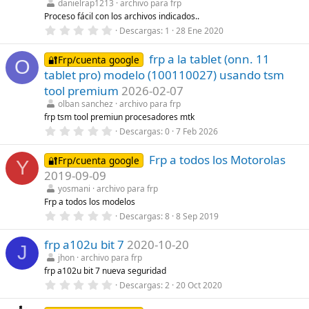
danielrap1213
archivo para frp
e
l
Proceso fácil con los archivos indicados..
l
0
Descargas
1
28 Ene 2020
a
,
(
0
s
frp a la tablet (onn. 11
0
🔐Frp/cuenta google
O
)
e
tablet pro) modelo (100110027) usando tsm
s
t
tool premium
2026-02-07
r
olban sanchez
archivo para frp
e
l
frp tsm tool premiun procesadores mtk
l
0
Descargas
0
7 Feb 2026
a
,
(
0
s
Frp a todos los Motorolas
0
🔐Frp/cuenta google
Y
)
e
2019-09-09
s
t
yosmani
archivo para frp
r
Frp a todos los modelos
e
0
Descargas
8
8 Sep 2019
l
,
l
0
a
frp a102u bit 7
2020-10-20
0
(
J
e
s
jhon
archivo para frp
s
)
frp a102u bit 7 nueva seguridad
t
r
0
Descargas
2
20 Oct 2020
e
,
l
0