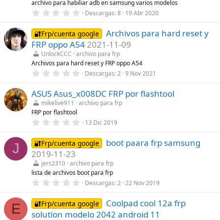
archivo para habiliar adb en samsung varios modelos
e
0
Descargas
8
19 Abr 2020
l
,
l
0
a
Archivos para hard reset y
0
🔐Frp/cuenta google
(
e
s
FRP oppo A54
2021-11-09
s
)
t
UnlockCCC
archivo para frp
r
Archivos para hard reset y FRP oppo A54
e
0
Descargas
2
9 Nov 2021
l
,
l
0
a
ASUS Asus_x008DC FRP por flashtool
0
(
e
s
mikelive911
archivo para frp
s
)
FRP por flashtool
t
r
0
13 Dic 2019
e
,
l
0
l
boot paara frp samsung
0
🔐Frp/cuenta google
J
a
e
2019-11-23
(
s
s
t
jers2310
archivo para frp
)
r
lista de archivos boot para frp
e
0
Descargas
2
22 Nov 2019
l
,
l
0
a
Coolpad cool 12a frp
0
🔐Frp/cuenta google
(
E
e
s
solution modelo 2042 android 11
s
)