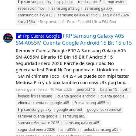
f
rp samsung galaxy
isp pinout
medusa pro 2
mipi tester
reparación móvil
samsung a13 5g
samsung galaxy
samsung galaxy a13
samsung galaxy a13 5g
seguridad 2026
Respuestas: 0
Foro:
Flash64 Ultra F64 Box
sm-a136u
FRP Samsung Galaxy A05
🔐 Frp Cuenta Google
SM-A055M Cuenta Google Android 15 Bit 15 u15
Remover Cuenta Google FRP A Samsung Galaxy A05
SM-A055M Binario 15 Bin 15 Bit F Android 15
Seguridad Enero 2026 Parche de seguridad No
generaba test Point Ni Con pandora ni Unlocktool ni
TSM ni chimera Toco F64 ISP Se puede con mipi tester
Medusa Pro y ufi box tambien con easy z3x jtag box...
servergsm
Tema
10 Mar 2026
android 15
binário 15
bit
f
bypass
f
rp samsung
cuenta google android
cuenta google.
eliminar cuenta de google a05
f
rp samsung a055m
f
rp samsung galaxy
google android
google lock removal
remover cuenta google
samsung a05
samsung
f
irmware 2026
samsung galaxy a05
seguridad enero 2026
sm-a055m
unlock samsung a05