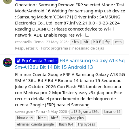
Operation : Samsung Remove FRP selected Mode : Test
Mode/Android 16 Waiting for samsung-mtp usb device
: Samsung Modem[COM171] Driver Info : SAMSUNG
Electronics Co., Ltd. oem87.inf v2.21.0.0 - 9-23-2024
Reading DEVINFO : Please connect device to Wi-Fi
network. ADB Enable requires Wi-Fi...
cesaravila
Tema
23 May 2026
:
f
rp
bit
bit
f
f
rp
mtp
Respuestas: 0
Foro:
programa si necesidad de cajas
FRP Samsung Galaxy A13 5g
🔐 Frp Cuenta Google
Sm-A136u Bit 14 Bit 15 Android 13
Eliminar Cuenta Google FRP A Samsung Galaxy A13 5G
SM-A136U Bit E Bit F Binario 14 binario 15 Seguridad
Julio y Octubre 2026 Con Flash F64 tambien funciona
con Medusa pro 2 Mipi Tester y easy z3x jtag box Este
recurso detalla el procedimiento de desbloqueo de
cuenta Google (FRP) para el Samsung...
servergsm
Tema
5 May 2026
a13 5g sm-a136u
binario 14
binário 15
bit
e
bit
f
easyjtag plus
eliminar cuenta google
f
lash
f
64
f
rp bypass