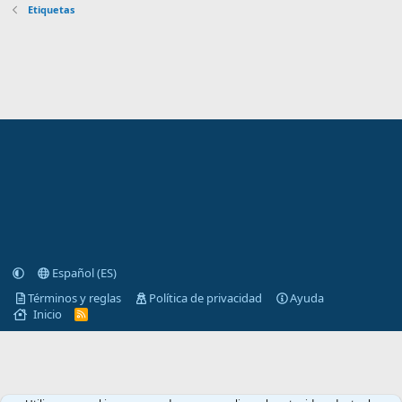
Etiquetas
Español (ES)
Términos y reglas
Política de privacidad
Ayuda
Inicio
R
S
S