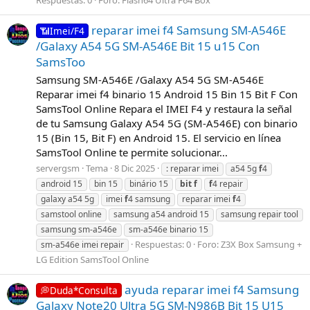
Respuestas: 0
Foro:
Flash64 Ultra F64 Box
reparar imei f4 Samsung SM-A546E
📶Imei/F4
/Galaxy A54 5G SM-A546E Bit 15 u15 Con
SamsToo
Samsung SM-A546E /Galaxy A54 5G SM-A546E
Reparar imei f4 binario 15 Android 15 Bin 15 Bit F Con
SamsTool Online Repara el IMEI F4 y restaura la señal
de tu Samsung Galaxy A54 5G (SM-A546E) con binario
15 (Bin 15, Bit F) en Android 15. El servicio en línea
SamsTool Online te permite solucionar...
servergsm
Tema
8 Dic 2025
: reparar imei
a54 5g
f
4
android 15
bin 15
binário 15
bit
f
f
4 repair
galaxy a54 5g
imei
f
4 samsung
reparar imei
f
4
samstool online
samsung a54 android 15
samsung repair tool
samsung sm-a546e
sm-a546e binario 15
Respuestas: 0
Foro:
Z3X Box Samsung +
sm-a546e imei repair
LG Edition SamsTool Online
ayuda reparar imei f4 Samsung
💭Duda*Consulta
Galaxy Note20 Ultra 5G SM-N986B Bit 15 U15