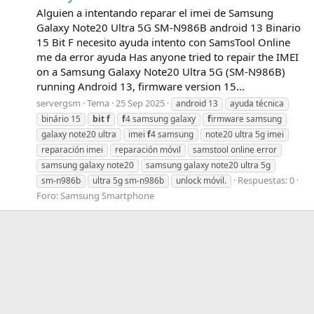
Alguien a intentando reparar el imei de Samsung
Galaxy Note20 Ultra 5G SM-N986B android 13 Binario
15 Bit F necesito ayuda intento con SamsTool Online
me da error ayuda Has anyone tried to repair the IMEI
on a Samsung Galaxy Note20 Ultra 5G (SM-N986B)
running Android 13, firmware version 15...
servergsm
Tema
25 Sep 2025
android 13
ayuda técnica
binário 15
bit
f
f
4 samsung galaxy
f
irmware samsung
galaxy note20 ultra
imei
f
4 samsung
note20 ultra 5g imei
reparación imei
reparación móvil
samstool online error
samsung galaxy note20
samsung galaxy note20 ultra 5g
Respuestas: 0
sm-n986b
ultra 5g sm-n986b
unlock móvil.
Foro:
Samsung Smartphone