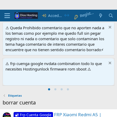
R
e
gí
at
str
e
Acceder
⚠ Queda Prohibido comentario que no aporten nada a
los temas como por ejemplo me quedo full sin pegar
registro ni nada o comentario que solo contaminan los
tema haga comentario de interes comentario que
encuentre que no tienen sentido comentario borrado⚡
⚠️ frp cuenga google nvdata combination todo lo que
necesites Hostingunlock firmware rom sboot ⚠️
Etiquetas
borrar cuenta
FRP Xiaomi Redmi A5 |
🔐 Frp Cuenta Google