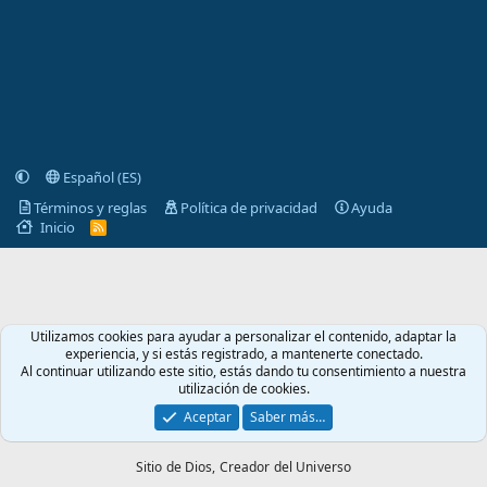
Español (ES)
Términos y reglas
Política de privacidad
Ayuda
Inicio
R
S
S
Utilizamos cookies para ayudar a personalizar el contenido, adaptar la
experiencia, y si estás registrado, a mantenerte conectado.
Al continuar utilizando este sitio, estás dando tu consentimiento a nuestra
utilización de cookies.
Aceptar
Saber más…
Sitio de Dios,
Creador del Universo