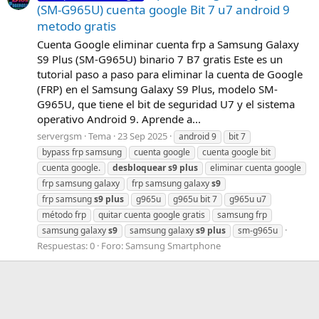
(SM-G965U) cuenta google Bit 7 u7 android 9
metodo gratis
Cuenta Google eliminar cuenta frp a Samsung Galaxy
S9 Plus (SM-G965U) binario 7 B7 gratis Este es un
tutorial paso a paso para eliminar la cuenta de Google
(FRP) en el Samsung Galaxy S9 Plus, modelo SM-
G965U, que tiene el bit de seguridad U7 y el sistema
operativo Android 9. Aprende a...
servergsm
Tema
23 Sep 2025
android 9
bit 7
bypass frp samsung
cuenta google
cuenta google bit
cuenta google.
desbloquear
s9
plus
eliminar cuenta google
frp samsung galaxy
frp samsung galaxy
s9
frp samsung
s9
plus
g965u
g965u bit 7
g965u u7
método frp
quitar cuenta google gratis
samsung frp
samsung galaxy
s9
samsung galaxy
s9
plus
sm-g965u
Respuestas: 0
Foro:
Samsung Smartphone