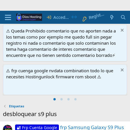
R
e
gí
r
at
st
e
Acceder
⚠ Queda Prohibido comentario que no aporten nada a
los temas como por ejemplo me quedo full sin pegar
registro ni nada o comentario que solo contaminan los
tema haga comentario de interes comentario que
encuentre que no tienen sentido comentario borrado⚡
⚠️ frp cuenga google nvdata combination todo lo que
necesites Hostingunlock firmware rom sboot ⚠️
Etiquetas
desbloquear s9 plus
frp Samsung Galaxy S9 Plus
🔐 Frp Cuenta Google