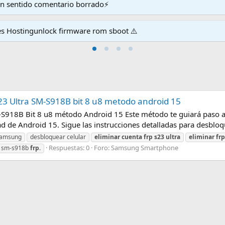
en sentido comentario borrado⚡
es Hostingunlock firmware rom sboot ⚠️
 Ultra SM-S918B bit 8 u8 metodo android 15
S918B Bit 8 u8 método Android 15 Este método te guiará paso a
d de Android 15. Sigue las instrucciones detalladas para desbloqu
amsung
desbloquear celular
eliminar
cuenta
frp
s23
ultra
eliminar
frp
Respuestas: 0
Foro:
Samsung Smartphone
sm-s918b
frp
.