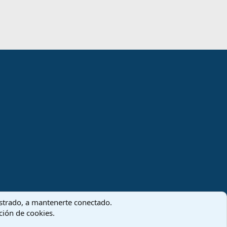
Términos y reglas
Política de privacidad
Ayuda
Inicio
R
S
S