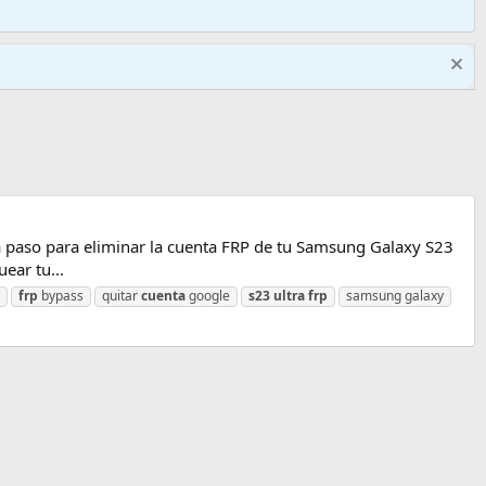
 paso para eliminar la cuenta FRP de tu Samsung Galaxy S23
ear tu...
frp
bypass
quitar
cuenta
google
s23
ultra
frp
samsung galaxy