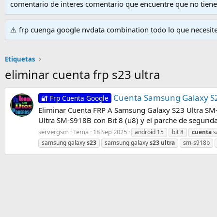
comentario de interes comentario que encuentre que no tien
⚠️ frp cuenga google nvdata combination todo lo que necesit
Etiquetas
eliminar cuenta frp s23 ultra
Cuenta Samsung Galaxy S23
🔐 Frp Cuenta Google
Eliminar Cuenta FRP A Samsung Galaxy S23 Ultra SM-
Ultra SM-S918B con Bit 8 (u8) y el parche de segurida
servergsm
Tema
18 Sep 2025
android 15
bit 8
cuenta
s
samsung galaxy
s23
samsung galaxy
s23
ultra
sm-s918b