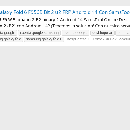
axy Fold 6 F956B Bit 2 u2 FRP Android 14 Con SamsToo
 F956B binario 2 B2 binary 2 Android 14 SamsTool Online Desc
o 2 (B2) con Android 14? ¡Tenemos la solución! Con nuestro servic
ta google
cuenta google samsung
cuenta google.
desbloquear
elimina
Respuestas: 0
Foro:
Z3X Box Samsun
g galaxy fold
samsung galaxy fold 6