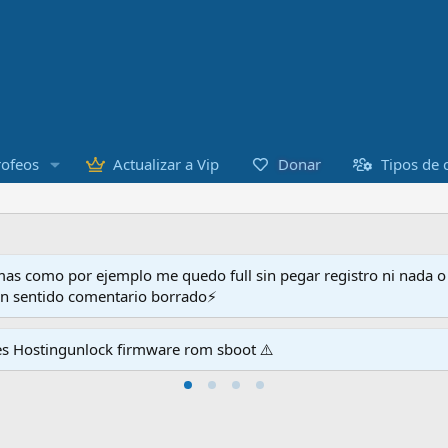
Donar
rofeos
Actualizar a Vip
Tipos de 
as como por ejemplo me quedo full sin pegar registro ni nada 
en sentido comentario borrado⚡
es Hostingunlock firmware rom sboot ⚠️
venientes con la página⚠️