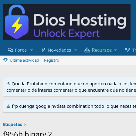
Recursos
Foros
Novedades
T
Última actividad
Registro
⚠ Queda Prohibido comentario que no aporten nada a los tem
comentario de interes comentario que encuentre que no tien
⚠️ frp cuenga google nvdata combination todo lo que necesit
⚠️ Por favor leer el Reglamento para evitar sanciones e incon
Etiquetas
f956b binary 2