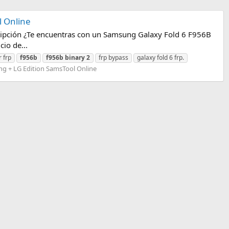
l Online
ripción ¿Te encuentras con un Samsung Galaxy Fold 6 F956B
io de...
r frp
f956b
f956b
binary
2
frp bypass
galaxy fold 6 frp.
g + LG Edition SamsTool Online