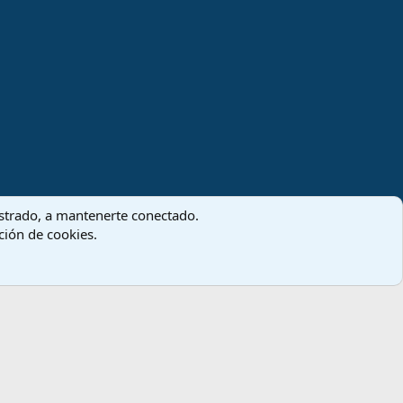
gistrado, a mantenerte conectado.
ación de cookies.
Términos y reglas
Política de privacidad
Ayuda
Inicio
R
S
S