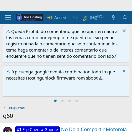
R
e
gí
r
at
st
e
Acceder
⚠ Queda Prohibido comentario que no aporten nada a
los temas como por ejemplo me quedo full sin pegar
registro ni nada o comentario que solo contaminan los
tema haga comentario de interes comentario que
encuentre que no tienen sentido comentario borrado⚡
⚠️ frp cuenga google nvdata combination todo lo que
necesites Hostingunlock firmware rom sboot ⚠️
Etiquetas
g60
No Deja Compartir Motorola
🔐 Frp Cuenta Google