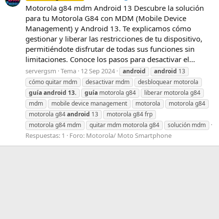
Motorola g84 mdm Android 13 Descubre la solución
para tu Motorola G84 con MDM (Mobile Device
Management) y Android 13. Te explicamos cómo
gestionar y liberar las restricciones de tu dispositivo,
permitiéndote disfrutar de todas sus funciones sin
limitaciones. Conoce los pasos para desactivar el...
servergsm
Tema
12 Sep 2024
android
android
13
cómo quitar mdm
desactivar mdm
desbloquear motorola
guía
android
13.
guía
motorola g84
liberar motorola g84
mdm
mobile device management
motorola
motorola g84
motorola g84
android
13
motorola g84 frp
motorola g84 mdm
quitar mdm motorola g84
solución mdm
Respuestas: 1
Foro:
Motorola/ Moto Smartphone