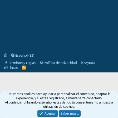
Español (ES)
Términos y reglas
Política de privacidad
Ayuda
Inicio
R
S
S
Utilizamos cookies para ayudar a personalizar el contenido, adaptar la
experiencia, y si estás registrado, a mantenerte conectado.
Al continuar utilizando este sitio, estás dando tu consentimiento a nuestra
utilización de cookies.
Aceptar
Saber más…