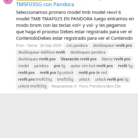
TMSF035G con Pandora
Seleccionamos primero model tmb model revvl 6
model TMB TMAF025 EN PANDORA luego entramos en
modo brom con las teclas vol+ y vol- y les pegamos
que haga el proceso Debes estar registrado para ver el
ContenidoDebes estar registrado para ver el Contenido
Pion
Tema
26 Sep 2025
con pandora
desbloquear
rvvl6
pro
desbloquear teléfono
rvvl6
desbloqueo pandora
desbloqueo
rvvl6
pro
liberación
rvvl6
pro
liberar
rvvl6
pro
model
pandora
pro
5g
quitar sim lock
rvvl6
pro
rvvl6
5g
rvvl6
pro
rvvl6
pro
5g unlock
rvvl6
pro
de red
rvvl6
pro
tmsf035g
tmsf035g
unlock
unlock
rvvl6
pro
5g
Respuestas: 0
Foro:
Pandora Box Z3x
unlock tmsf035g