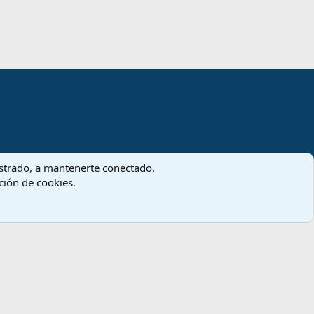
gistrado, a mantenerte conectado.
ación de cookies.
Términos y reglas
Política de privacidad
Ayuda
Inicio
R
S
S