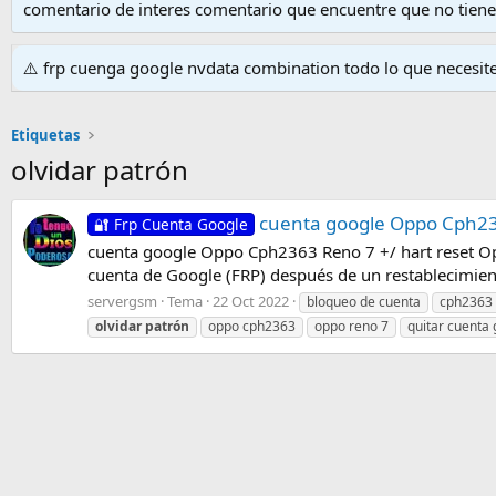
comentario de interes comentario que encuentre que no tien
⚠️ frp cuenga google nvdata combination todo lo que necesit
Etiquetas
olvidar patrón
cuenta google Oppo Cph23
🔐 Frp Cuenta Google
cuenta google Oppo Cph2363 Reno 7 +/ hart reset Op
cuenta de Google (FRP) después de un restablecimien
servergsm
Tema
22 Oct 2022
bloqueo de cuenta
cph2363
olvidar
patrón
oppo cph2363
oppo reno 7
quitar cuenta