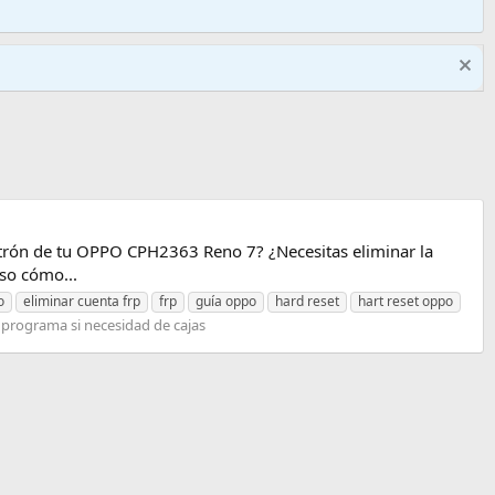
trón de tu OPPO CPH2363 Reno 7? ¿Necesitas eliminar la
so cómo...
o
eliminar cuenta frp
frp
guía oppo
hard reset
hart reset oppo
:
programa si necesidad de cajas