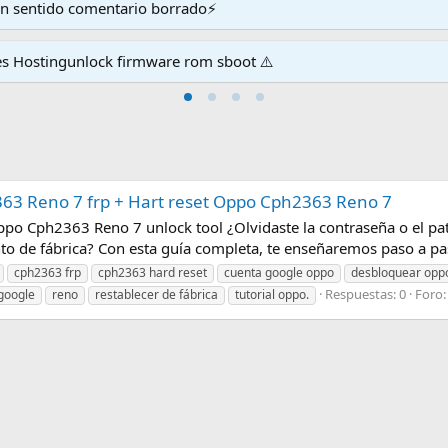
en sentido comentario borrado⚡
es Hostingunlock firmware rom sboot ⚠️
63 Reno 7 frp + Hart reset Oppo Cph2363 Reno 7
po Cph2363 Reno 7 unlock tool ¿Olvidaste la contraseña o el pa
to de fábrica? Con esta guía completa, te enseñaremos paso a pa
cph2363 frp
cph2363 hard reset
cuenta google oppo
desbloquear opp
Respuestas: 0
Foro
 google
reno
restablecer de fábrica
tutorial oppo.