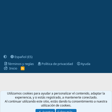
Español (ES)
Términos y reglas
Política de privacidad
Ayuda
Inicio
R
S
S
Utilizamos cookies para ayudar a personalizar el contenido, adaptar la
experiencia, y si estás registrado, a mantenerte conectado.
Al continuar utilizando este sitio, estás dando tu consentimiento a nuestra
utilización de cookies.
Aceptar
Saber más…