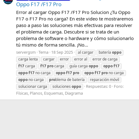
Oppo F17 /F17 Pro
Error al cargar Oppo F17 /F17 Pro Solucion ¿Tu Oppo
F17 o F17 Pro no carga? En este video te mostraremos
paso a paso las soluciones más efectivas para resolver
el problema de carga. Descubre si se trata de un
problema de software o hardware y cómo solucionarlo
tú mismo de forma sencilla. ¡No...
servergsm
Tema
18 Sep 2025
al cargar
batería
oppo
carga lenta
cargar
error
error al
error de carga
f17
carga
f17
pro
carga
guía carga
oppo
oppo
f17
oppo
f17
no carga
oppo
f17
pro
oppo
f17
pro
no carga
oppo
no carga
pro
blema de batería
reparación móvil
Respuestas: 0
Foro:
solucionar carga
soluciones
oppo
Físicas, Planos, Esquemas, Diagrama