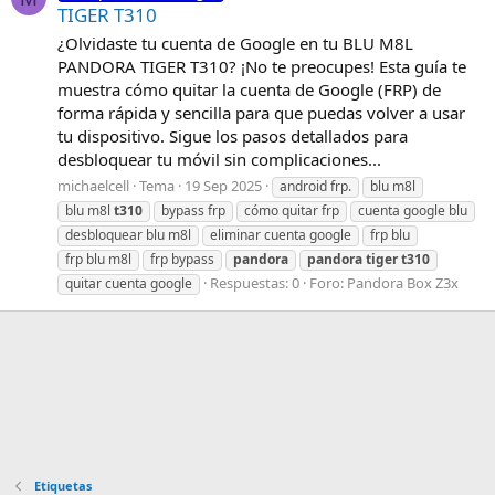
TIGER T310
¿Olvidaste tu cuenta de Google en tu BLU M8L
PANDORA TIGER T310? ¡No te preocupes! Esta guía te
muestra cómo quitar la cuenta de Google (FRP) de
forma rápida y sencilla para que puedas volver a usar
tu dispositivo. Sigue los pasos detallados para
desbloquear tu móvil sin complicaciones...
michaelcell
Tema
19 Sep 2025
android frp.
blu m8l
blu m8l
t310
bypass frp
cómo quitar frp
cuenta google blu
desbloquear blu m8l
eliminar cuenta google
frp blu
frp blu m8l
frp bypass
pandora
pandora
tiger
t310
Respuestas: 0
Foro:
Pandora Box Z3x
quitar cuenta google
Etiquetas