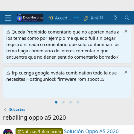
R
e
gí
at
str
e
Acceder
⚠ Queda Prohibido comentario que no aporten nada a
los temas como por ejemplo me quedo full sin pegar
registro ni nada o comentario que solo contaminan los
tema haga comentario de interes comentario que
encuentre que no tienen sentido comentario borrado⚡
⚠️ frp cuenga google nvdata combination todo lo que
necesites Hostingunlock firmware rom sboot ⚠️
Etiquetas
reballing oppo a5 2020
Solución Oppo A5 2020
📰Noticias/Infomacion