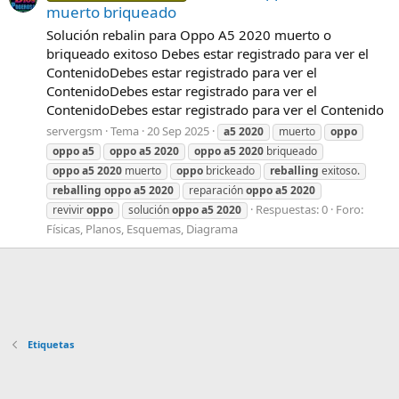
muerto briqueado
Solución rebalin para Oppo A5 2020 muerto o
briqueado exitoso Debes estar registrado para ver el
ContenidoDebes estar registrado para ver el
ContenidoDebes estar registrado para ver el
ContenidoDebes estar registrado para ver el Contenido
servergsm
Tema
20 Sep 2025
a5
2020
muerto
oppo
oppo
a5
oppo
a5
2020
oppo
a5
2020
briqueado
oppo
a5
2020
muerto
oppo
brickeado
reballing
exitoso.
reballing
oppo
a5
2020
reparación
oppo
a5
2020
Respuestas: 0
Foro:
revivir
oppo
solución
oppo
a5
2020
Físicas, Planos, Esquemas, Diagrama
Etiquetas