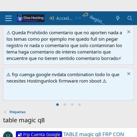
R
e
g
ís
tra
te
Acceder
⚠ Queda Prohibido comentario que no aporten nada a
los temas como por ejemplo me quedo full sin pegar
registro ni nada o comentario que solo contaminan los
tema haga comentario de interes comentario que
encuentre que no tienen sentido comentario borrado⚡
⚠️ frp cuenga google nvdata combination todo lo que
necesites Hostingunlock firmware rom sboot ⚠️
Etiquetas
table magic q8
TABLE magic q8 FRP CON
🔐 Frp Cuenta Google
V