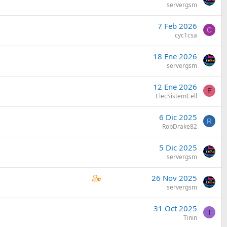
servergsm
7 Feb 2026
C
cyc1csa
18 Ene 2026
servergsm
12 Ene 2026
E
ElecSistemCell
6 Dic 2025
R
RobDrake82
5 Dic 2025
servergsm
C
26 Nov 2025
o
servergsm
n
31 Oct 2025
t
T
Tinin
a