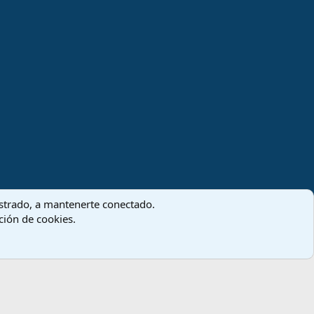
gistrado, a mantenerte conectado.
ación de cookies.
Términos y reglas
Política de privacidad
Ayuda
Inicio
R
S
S