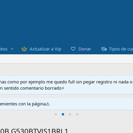
Donar
feos
Actualizar a Vip
Tipos de cu
as como por ejemplo me quedo full sin pegar registro ni nada 
en sentido comentario borrado⚡
venientes con la página⚠️
30B G530BTVJS1BRL1