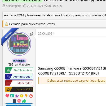
I
F
R
V
servergsm
29 Oct 2021
0
425
n
e
e
i
i
c
s
s
Archivos ROM y firmware oficiales o modificados para dispositivos móvile
c
h
p
i
i
a
u
t
Cerrado para nuevas respuestas.
a
d
e
a
d
e
s
s
ADMIN
29 Oct 2021
o
i
t
r
n
a
d
i
s
e
c
l
i
t
o
e
servergsm
🏆Gran Maestro
m
Samsung G530B firmware G530BTVJS1B
a
Staff Miembro
G530BTVJS1BRL1_G530BTZTO1BRL1
Administrador
Debes estar registrado para ver los enlaces
Moderador
Usuario VIP2