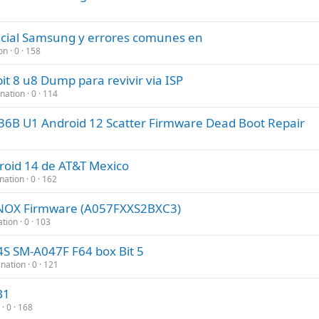
ficial Samsung y errores comunes en
on
0
158
 8 u8 Dump para revivir via ISP
nation
0
114
B U1 Android 12 Scatter Firmware Dead Boot Repair
oid 14 de AT&T Mexico
nation
0
162
OX Firmware (A057FXXS2BXC3)
ation
0
103
 SM-A047F F64 box Bit 5
ination
0
121
B1
0
168