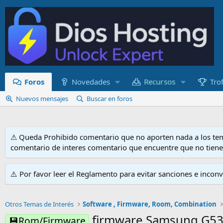
Recursos
Foros
Novedades
Tro
Nuevos mensajes
Buscar en foros
⚠ Queda Prohibido comentario que no aporten nada a los tem
comentario de interes comentario que encuentre que no tien
⚠️ Por favor leer el Reglamento para evitar sanciones e incon
Otros Temas de Interés
Software , Firmware, Room, Combination
firmware Samsung G5
💾Rom/Firmware