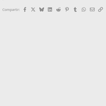
Facebook
X
Bluesky
LinkedIn
Reddit
Pinterest
Tumblr
WhatsApp
Email
E
Compartir: