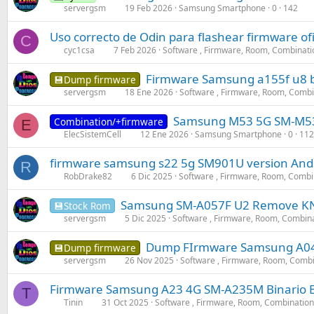
servergsm
19 Feb 2026
Samsung Smartphone
0
142
Uso correcto de Odin para flashear firmware o
C
cyc1csa
7 Feb 2026
Software , Firmware, Room, Combinati
Firmware Samsung a155f u8 bit
💾Dump firmware
servergsm
18 Ene 2026
Software , Firmware, Room, Combi
Samsung M53 5G SM-M536
Combination/+firmware
E
ElecSistemCell
12 Ene 2026
Samsung Smartphone
0
112
firmware samsung s22 5g SM901U version Andr
R
RobDrake82
6 Dic 2025
Software , Firmware, Room, Combi
Samsung SM-A057F U2 Remove KN
💾Stock Rom
servergsm
5 Dic 2025
Software , Firmware, Room, Combin
Dump FIrmware Samsung A04S
💾Dump firmware
servergsm
26 Nov 2025
Software , Firmware, Room, Comb
Firmware Samsung A23 4G SM-A235M Binario 
T
Tinin
31 Oct 2025
Software , Firmware, Room, Combination