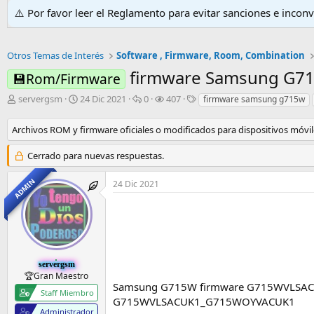
⚠️ Por favor leer el Reglamento para evitar sanciones e incon
Otros Temas de Interés
Software , Firmware, Room, Combination
firmware Samsung G7
💾Rom/Firmware
I
F
R
V
E
servergsm
24 Dic 2021
0
407
firmware samsung g715w
n
e
e
i
t
i
c
s
s
i
Archivos ROM y firmware oficiales o modificados para dispositivos móvile
c
h
p
i
q
i
a
u
t
u
Cerrado para nuevas respuestas.
a
d
e
a
e
d
e
s
s
t
ADMIN
24 Dic 2021
o
i
t
a
r
n
a
s
d
i
s
e
c
l
i
t
o
e
servergsm
m
🏆Gran Maestro
Samsung G715W firmware G715WVLSA
a
Staff Miembro
G715WVLSACUK1_G715WOYVACUK1
Administrador