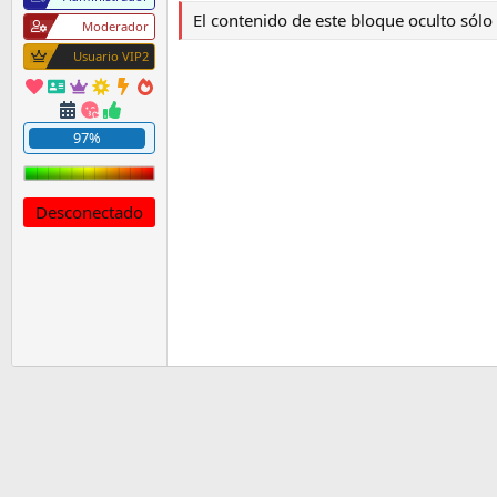
El contenido de este bloque oculto sól
Moderador
Usuario VIP2
97%
Desconectado