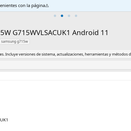
venientes con la página⚠️
15W G715WVLSACUK1 Android 11
samsung g715w
s. Incluye versiones de sistema, actualizaciones, herramientas y métodos de
CUK1