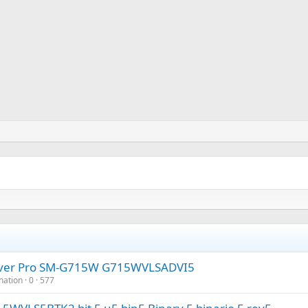
over Pro SM-G715W G715WVLSADVI5
nation
0
577