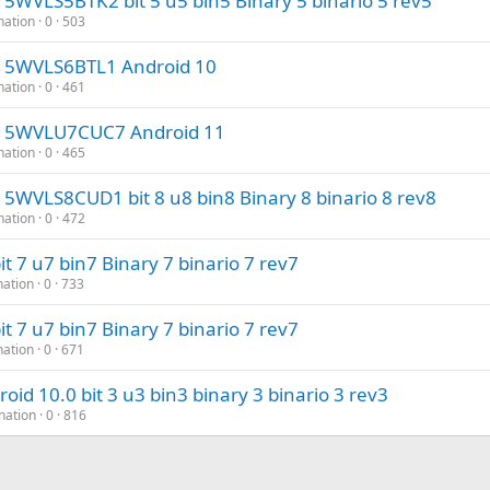
VLS5BTK2 bit 5 u5 bin5 Binary 5 binario 5 rev5
nation
0
503
5WVLS6BTL1 Android 10
nation
0
461
15WVLU7CUC7 Android 11
nation
0
465
VLS8CUD1 bit 8 u8 bin8 Binary 8 binario 8 rev8
nation
0
472
 u7 bin7 Binary 7 binario 7 rev7
nation
0
733
 u7 bin7 Binary 7 binario 7 rev7
nation
0
671
d 10.0 bit 3 u3 bin3 binary 3 binario 3 rev3
nation
0
816
nlace