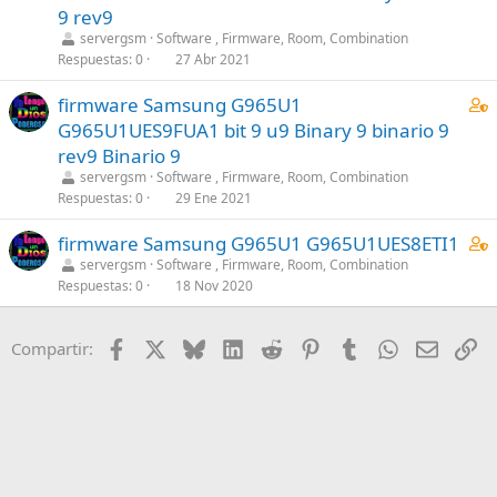
n
s
9 rev9
f
(
t
1
servergsm
Software , Firmware, Room, Combination
f
s
a
s
Respuestas
0
27 Abr 2021
p
)
i
t
o
C
firmware Samsung G965U1
n
a
s
o
s
G965U1UES9FUA1 bit 9 u9 Binary 9 binario 9
f
t
n
1
f
rev9 Binario 9
(
t
s
p
servergsm
Software , Firmware, Room, Combination
s
a
t
Respuestas
0
29 Ene 2021
o
)
i
a
s
C
firmware Samsung G965U1 G965U1UES8ETI1
n
f
t
o
s
servergsm
Software , Firmware, Room, Combination
f
(
Respuestas
0
18 Nov 2020
n
1
p
s
t
s
o
)
a
t
s
Facebook
X
Bluesky
LinkedIn
Reddit
Pinterest
Tumblr
WhatsApp
Email
En
Compartir:
i
a
t
n
f
(
s
f
s
1
p
)
s
o
t
s