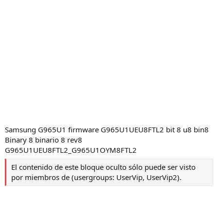
Samsung G965U1 firmware G965U1UEU8FTL2 bit 8 u8 bin8
Binary 8 binario 8 rev8
G965U1UEU8FTL2_G965U1OYM8FTL2
El contenido de este bloque oculto sólo puede ser visto
por miembros de (usergroups: UserVip, UserVip2).