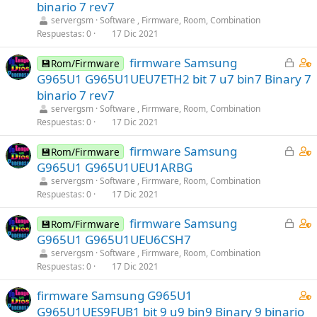
r
n
1
binario 7 rev7
r
t
s
servergsm
Software , Firmware, Room, Combination
a
a
t
Respuestas
0
17 Dic 2021
d
i
a
C
C
firmware Samsung
o
n
f
💾Rom/Firmware
e
o
s
f
G965U1 G965U1UEU7ETH2 bit 7 u7 bin7 Binary 7
r
n
1
p
binario 7 rev7
r
t
s
o
servergsm
Software , Firmware, Room, Combination
a
a
t
s
Respuestas
0
17 Dic 2021
d
i
a
t
C
C
firmware Samsung
o
n
f
(
💾Rom/Firmware
e
o
s
f
G965U1 G965U1UEU1ARBG
s
r
n
1
p
)
servergsm
Software , Firmware, Room, Combination
r
t
s
Respuestas
0
17 Dic 2021
o
a
a
t
s
C
C
firmware Samsung
d
i
💾Rom/Firmware
a
t
e
o
G965U1 G965U1UEU6CSH7
o
n
f
(
r
n
s
servergsm
Software , Firmware, Room, Combination
f
s
r
t
Respuestas
0
17 Dic 2021
1
p
)
a
a
s
o
C
firmware Samsung G965U1
d
i
t
s
o
G965U1UES9FUB1 bit 9 u9 bin9 Binary 9 binario
o
n
a
t