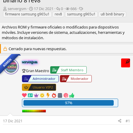
binario 8 rev8
I
F
R
V
E
servergsm
17 Dic 2021
0
666
n
e
e
i
t
firmware samsung g965u1
rev8
samsung g965u1
u8 bin8 binary
i
c
s
s
i
c
h
p
i
q
Archivos ROM y firmware oficiales o modificados para dispositivos
i
a
u
t
u
móviles. Incluye versiones de sistema, actualizaciones, herramientas y
a
d
e
a
e
métodos de instalación.
d
e
s
s
t
o
i
t
a
Cerrado para nuevas respuestas.
r
n
a
s
d
i
s
ADMIN
e
c
servergsm
l
i
Staff Miembro
🏆Gran Maestro
t
o
e
Administrador
Moderador
m
Usuario VIP2
a
97%
17 Dic 2021
#1