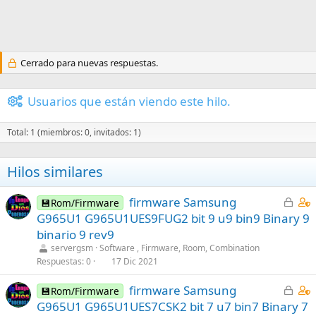
Cerrado para nuevas respuestas.
Usuarios que están viendo este hilo.
Total: 1 (miembros: 0, invitados: 1)
Hilos similares
C
C
firmware Samsung
💾Rom/Firmware
e
o
G965U1 G965U1UES9FUG2 bit 9 u9 bin9 Binary 9
r
n
binario 9 rev9
r
t
servergsm
Software , Firmware, Room, Combination
a
a
Respuestas
0
17 Dic 2021
d
i
C
C
firmware Samsung
o
n
💾Rom/Firmware
e
o
s
G965U1 G965U1UES7CSK2 bit 7 u7 bin7 Binary 7