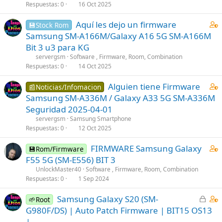
a
Respuestas
0
16 Oct 2025
i
C
Aquí les dejo un firmware
n
💾Stock Rom
o
s
Samsung SM-A166M/Galaxy A16 5G SM-A166M
n
1
Bit 3 u3 para KG
t
s
servergsm
Software , Firmware, Room, Combination
a
t
Respuestas
0
14 Oct 2025
i
a
C
Alguien tiene Firmware
n
f
📰Noticias/Infomacion
o
s
f
Samsung SM-A336M / Galaxy A33 5G SM-A336M
n
1
p
Seguridad 2025-04-01
t
s
o
servergsm
Samsung Smartphone
a
t
s
Respuestas
0
12 Oct 2025
i
a
t
C
FIRMWARE Samsung Galaxy
n
f
(
💾Rom/Firmware
o
s
f
F55 5G (SM-E556) BIT 3
s
n
1
p
)
UnlockMaster40
Software , Firmware, Room, Combination
t
s
Respuestas
0
1 Sep 2024
o
a
t
s
C
C
Samsung Galaxy S20 (SM-
i
🌱Root
a
t
e
o
G980F/DS) | Auto Patch Firmware | BIT15 OS13
n
f
(
r
n
s
f
|
s