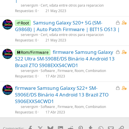
r
t
1
p
)
servergsm
Cert, vdata entre otros para reparacion
a
a
s
Respuestas
0
21 May 2023
o
d
i
t
s
C
C
Samsung Galaxy S20+ 5G (SM-
o
n
🌱Root
a
t
e
o
s
G986B) | Auto Patch Firmware | BIT15 OS13 |
f
(
r
n
1
servergsm
Cert, vdata entre otros para reparacion
f
s
r
t
s
Respuestas
0
21 May 2023
p
)
a
a
t
o
C
C
firmware Samsung Galaxy
d
i
💾Rom/Firmware
a
s
e
o
S22 Ultra SM-S908E/DS Binário 4 Android 13
o
n
f
t
r
n
s
f
Brazil ZTO S908EXXS4CWD1
(
r
t
1
p
servergsm
Software , Firmware, Room, Combination
s
a
a
s
Respuestas
0
17 Abr 2023
o
)
d
i
t
s
C
C
firmware Samsung Galaxy S22+ SM-
o
n
a
t
e
o
s
S906E/DS Binário 4 Android 13 Brazil ZTO
f
(
r
n
1
f
S906EXXS4CWD1
s
r
t
s
p
)
servergsm
Software , Firmware, Room, Combination
a
a
t
Respuestas
0
17 Abr 2023
o
d
i
a
s
o
n
f
t
Facebook
X
Bluesky
LinkedIn
Reddit
Pinterest
Tumblr
WhatsApp
Email
En
Compartir: