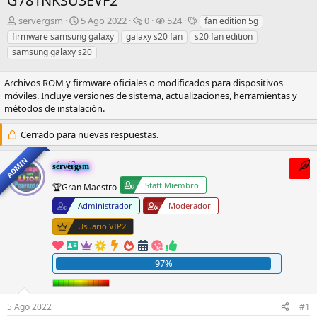
G781NKSU3EVF2
I
F
R
V
E
servergsm
5 Ago 2022
0
524
fan edition 5g
n
e
e
i
t
firmware samsung galaxy
galaxy s20 fan
s20 fan edition
i
c
s
s
i
samsung galaxy s20
c
h
p
i
q
i
a
u
t
u
Archivos ROM y firmware oficiales o modificados para dispositivos
a
d
e
a
e
móviles. Incluye versiones de sistema, actualizaciones, herramientas y
d
e
s
s
t
métodos de instalación.
o
i
t
a
r
n
a
s
d
Cerrado para nuevas respuestas.
i
s
e
c
l
i
ADMIN
servergsm
t
o
e
Staff Miembro
🏆Gran Maestro
m
Administrador
Moderador
a
Usuario VIP2
97%
5 Ago 2022
#1