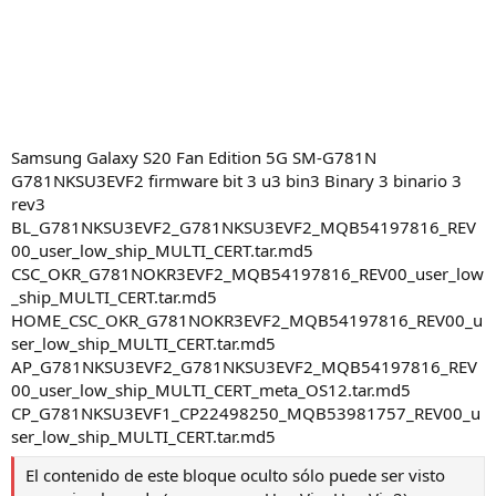
Samsung Galaxy S20 Fan Edition 5G SM-G781N
G781NKSU3EVF2 firmware bit 3 u3 bin3 Binary 3 binario 3
rev3
BL_G781NKSU3EVF2_G781NKSU3EVF2_MQB54197816_REV
00_user_low_ship_MULTI_CERT.tar.md5
CSC_OKR_G781NOKR3EVF2_MQB54197816_REV00_user_low
_ship_MULTI_CERT.tar.md5
HOME_CSC_OKR_G781NOKR3EVF2_MQB54197816_REV00_u
ser_low_ship_MULTI_CERT.tar.md5
AP_G781NKSU3EVF2_G781NKSU3EVF2_MQB54197816_REV
00_user_low_ship_MULTI_CERT_meta_OS12.tar.md5
CP_G781NKSU3EVF1_CP22498250_MQB53981757_REV00_u
ser_low_ship_MULTI_CERT.tar.md5
El contenido de este bloque oculto sólo puede ser visto