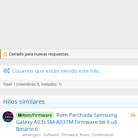
Cerrado para nuevas respuestas.
Usuarios que están viendo este hilo.
Total: 1 (miembros: 0, invitados: 1)
Hilos similares
C
Rom Parchada Samsung
💾Rom/Firmware
o
Galaxy A03s SM-A037M Firmware bit 6 u6
n
Binario 6
t
servergsm
Software , Firmware, Room, Combination