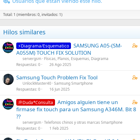
Usuarios que están viendo este hilo.
Total: 1 (miembros: 0, invitados: 1)
Hilos similares
C
SAMSUNG A05-(SM-
⚡Diagrama/Esquematico
o
A055M) TOUCH FIX SOLUTION
n
servergsm
Físicas, Planos, Esquemas, Diagrama
t
Respuestas
0
26 Ago 2025
a
C
Samsung Touch Problem Fix Tool
i
o
UnlockMaster40
Samsung Smartphone
n
Respuestas
0
16 Jun 2025
n
s
t
1
C
Amigos alguien tiene un
💭Duda*Consulta
a
s
o
firmase fix touch para un Samsung A346M. Bit 8
i
t
n
??
n
a
t
s
servergsm
Telefonos chinos y otras marcas Smartphone
f
a
Respuestas
0
1 Feb 2025
1
f
i
s
p