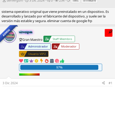
I
F
R
V
E
servergsm
3 Dic 2024
0
254
files
firmware
n
e
e
i
t
i
c
s
s
i
sistema operativo original que viene preinstalado en un dispositivo. Es
c
h
p
i
q
desarrollado y lanzado por el fabricante del dispositivo, y suele ser la
i
a
u
t
u
versión más estable y segura. eliminar cuenta de google frp
a
d
e
a
e
d
e
s
s
t
ADMIN
o
i
t
a
servergsm
r
n
a
s
Staff Miembro
🏆Gran Maestro
d
i
s
e
c
Administrador
Moderador
l
i
Usuario VIP2
t
o
e
m
97%
a
3 Dic 2024
#1