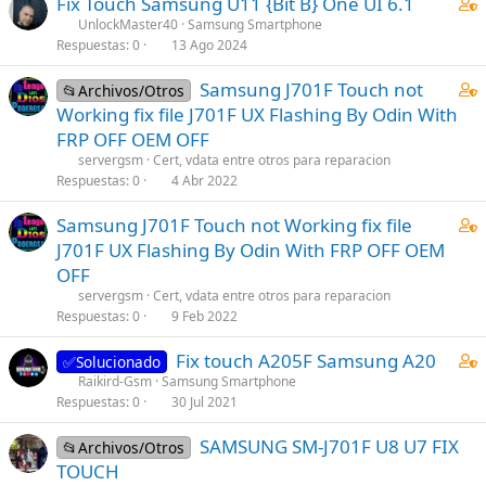
C
Fix Touch Samsung U11 {Bit B} One UI 6.1
n
t
o
o
s
UnlockMaster40
Samsung Smartphone
a
s
Respuestas
0
13 Ago 2024
n
1
f
t
t
s
f
(
C
C
Samsung J701F Touch not
📂Archivos/Otros
a
t
p
s
e
o
Working fix file J701F UX Flashing By Odin With
i
a
o
)
r
n
FRP OFF OEM OFF
n
f
s
r
t
s
servergsm
Cert, vdata entre otros para reparacion
f
t
a
a
Respuestas
0
4 Abr 2022
1
p
(
d
i
s
o
s
C
C
Samsung J701F Touch not Working fix file
o
n
t
s
)
e
o
s
J701F UX Flashing By Odin With FRP OFF OEM
a
t
r
n
1
OFF
f
(
r
t
s
servergsm
Cert, vdata entre otros para reparacion
f
s
a
a
t
Respuestas
0
9 Feb 2022
p
)
d
i
a
o
C
Fix touch A205F Samsung A20
o
n
f
✅Solucionado
s
o
s
Raikird-Gsm
Samsung Smartphone
f
t
Respuestas
0
30 Jul 2021
n
1
p
(
t
s
o
s
SAMSUNG SM-J701F U8 U7 FIX
📂Archivos/Otros
a
t
s
)
TOUCH
i
a
t