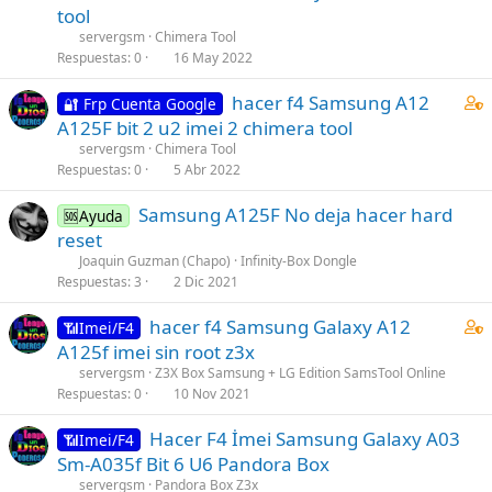
n
tool
t
servergsm
Chimera Tool
a
Respuestas
0
16 May 2022
i
C
hacer f4 Samsung A12
n
🔐 Frp Cuenta Google
o
s
A125F bit 2 u2 imei 2 chimera tool
n
1
servergsm
Chimera Tool
t
s
Respuestas
0
5 Abr 2022
a
t
Samsung A125F No deja hacer hard
i
🆘Ayuda
a
reset
n
f
s
Joaquin Guzman (Chapo)
Infinity-Box Dongle
f
Respuestas
3
2 Dic 2021
1
p
s
o
C
hacer f4 Samsung Galaxy A12
📶Imei/F4
t
s
o
A125f imei sin root z3x
a
t
n
servergsm
Z3X Box Samsung + LG Edition SamsTool Online
f
(
t
Respuestas
0
10 Nov 2021
f
s
a
p
)
Hacer F4 İmei Samsung Galaxy A03
i
📶Imei/F4
o
Sm-A035f Bit 6 U6 Pandora Box
n
s
s
servergsm
Pandora Box Z3x
t