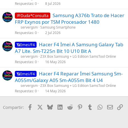
Respuestas
0
8 Jul 2026
1
(
s
s
Samsung A376b Trato de Hacer
💭Duda*Consulta
t
)
FRP Exynos por TSM Procesador 1480
a
servergsm
Samsung Smartphone
f
Respuestas
0
2 Jul 2026
f
p
Hacer F4 İmei A Samsung Galaxy Tab
📶Imei/F4
o
A7 Lite. Sm-T225n Bit 10 U10 Bit A
s
servergsm
Z3X Box Samsung + LG Edition SamsTool Online
t
Respuestas
0
16 May 2026
(
s
Hacer F4 Reparar İmei Samsung Sm-
📶Imei/F4
)
A055m/Galaxy A05 Sm-A055m Bit 4 U4
servergsm
Z3X Box Samsung + LG Edition SamsTool Online
Respuestas
0
14 May 2026
Facebook
X
Bluesky
LinkedIn
Reddit
Pinterest
Tumblr
WhatsApp
Email
En
Compartir: