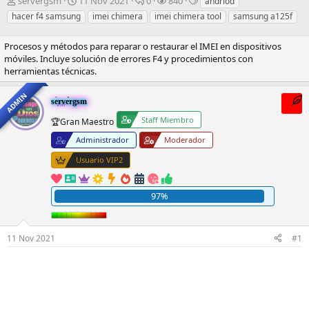
I
F
R
V
E
servergsm
11 Nov 2021
0
840
andriod
n
e
e
i
t
hacer f4 samsung
imei chimera
imei chimera tool
samsung a125f
i
c
s
s
i
c
h
p
i
q
Procesos y métodos para reparar o restaurar el IMEI en dispositivos
i
a
u
t
u
móviles. Incluye solución de errores F4 y procedimientos con
a
d
e
a
e
herramientas técnicas.
d
e
s
s
t
o
i
t
a
ADMIN
r
n
a
s
servergsm
d
i
s
Staff Miembro
🏆Gran Maestro
e
c
l
i
Administrador
Moderador
t
o
Usuario VIP2
e
m
a
97%
11 Nov 2021
#1