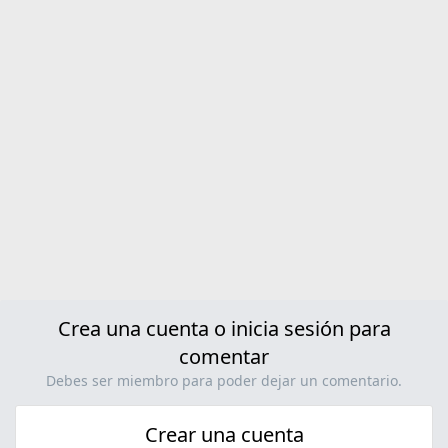
a
c
c
i
o
n
e
s
:
Crea una cuenta o inicia sesión para
comentar
Debes ser miembro para poder dejar un comentario.
Crear una cuenta