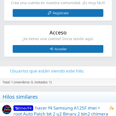
Crea una cuenta en nuestra comunidad. ¡Es muy fácil!
Regístrate
Acceso
¿Ya tienes una cuenta? Inicia sesión aquí.
Acceder
Usuarios que están viendo este hilo.
Total: 1 (miembros: 0, invitados: 1)
Hilos similares
C
hacer f4 Samsung A125F imei +
📶Imei/F4
o
root Auto Patch bit 2 u2 Binary 2 bin2 chimera