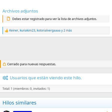
Archivos adjuntos
Debes estar registrado para ver la lista de archivos adjuntos.
Keiner
,
kuriakim23
,
kotorialvergaaaa
y 2 más
R
e
a
c
c
i
o
n
Cerrado para nuevas respuestas.
e
s
:
Usuarios que están viendo este hilo.
Total: 1 (miembros: 0, invitados: 1)
Hilos similares