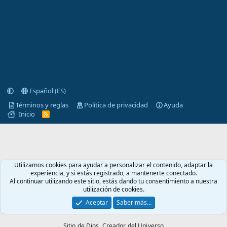
Español (ES)
Términos y reglas
Política de privacidad
Ayuda
Inicio
R
S
S
Utilizamos cookies para ayudar a personalizar el contenido, adaptar la
experiencia, y si estás registrado, a mantenerte conectado.
Al continuar utilizando este sitio, estás dando tu consentimiento a nuestra
utilización de cookies.
Aceptar
Saber más…
Sitio de Dios,
Creador del Universo