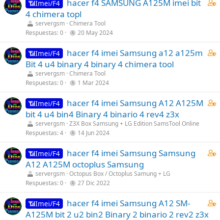
C
hacer f4 SAMSUNG A125M imei bit
📶Imei/F4
o
4 chimera topl
n
servergsm
Chimera Tool
t
Respuestas
0
20 May 2024
a
C
hacer f4 imei Samsung a12 a125m
i
📶Imei/F4
o
Bit 4 u4 binary 4 binary 4 chimera tool
n
n
s
servergsm
Chimera Tool
t
Respuestas
0
1 Mar 2024
1
a
s
C
hacer f4 imei Samsung A12 A125M
i
📶Imei/F4
t
o
bit 4 u4 bin4 Binary 4 binario 4 rev4 z3x
n
a
n
s
servergsm
Z3X Box Samsung + LG Edition SamsTool Online
f
t
Respuestas
4
14 Jun 2024
1
f
a
s
p
C
hacer f4 imei Samsung Samsung
i
📶Imei/F4
t
o
o
A12 A125M octoplus Samsung
n
a
s
n
s
servergsm
Octopus Box / Octoplus Samung + LG
f
t
t
Respuestas
0
27 Dic 2022
1
f
(
a
s
p
s
C
hacer f4 imei Samsung A12 SM-
i
📶Imei/F4
t
o
)
o
A125M bit 2 u2 bin2 Binary 2 binario 2 rev2 z3x
n
a
s