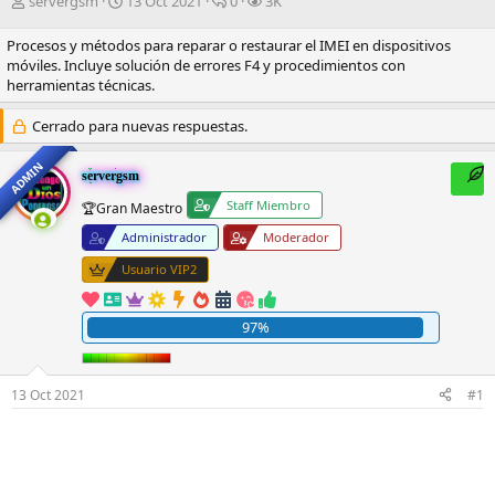
I
F
R
V
servergsm
13 Oct 2021
0
3K
n
e
e
i
i
c
s
s
Procesos y métodos para reparar o restaurar el IMEI en dispositivos
c
h
p
i
móviles. Incluye solución de errores F4 y procedimientos con
i
a
u
t
herramientas técnicas.
a
d
e
a
d
e
s
s
Cerrado para nuevas respuestas.
o
i
t
r
n
a
ADMIN
servergsm
d
i
s
e
c
Staff Miembro
🏆Gran Maestro
l
i
t
Administrador
o
Moderador
e
Usuario VIP2
m
a
97%
13 Oct 2021
#1