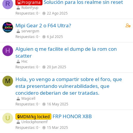
Solución para los realme sin reset
💻Programa
R
s
RobinFyup
t
Respuestas
0
22 Ago 2025
a
f
C
Mipi Gear 2 o F64 Ultra?
f
o
servergsm
p
Respuestas
0
6 Jul 2025
n
o
t
s
Alguien q me facilite el dump de la rom con
a
H
t
scatter
i
(
Hxc
n
s
Respuestas
0
20 Jun 2025
s
)
1
Hola, yo vengo a compartir sobre el foro, que
M
s
esta presentando vulnerabilidades, que
t
concidero deberian de ser tratadas.
a
Magicell
f
Respuestas
0
16 May 2025
f
p
FRP HONOR X8B
🔒MDM/kg locked
U
o
Unlockphonemf
s
Respuestas
0
15 Mar 2025
t