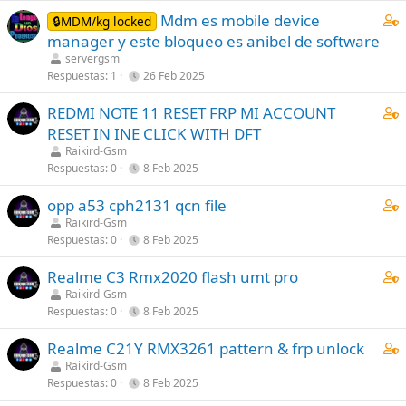
(
C
Mdm es mobile device
🔒MDM/kg locked
s
o
manager y este bloqueo es anibel de software
)
n
servergsm
t
Respuestas
1
26 Feb 2025
a
C
REDMI NOTE 11 RESET FRP MI ACCOUNT
i
o
RESET IN INE CLICK WITH DFT
n
n
s
Raikird-Gsm
t
Respuestas
0
8 Feb 2025
1
a
s
C
opp a53 cph2131 qcn file
i
t
o
Raikird-Gsm
n
a
Respuestas
0
8 Feb 2025
n
s
f
t
1
f
C
Realme C3 Rmx2020 flash umt pro
a
s
p
o
Raikird-Gsm
i
t
o
Respuestas
0
8 Feb 2025
n
n
a
s
t
s
f
t
C
Realme C21Y RMX3261 pattern & frp unlock
a
1
f
(
o
Raikird-Gsm
i
s
p
s
Respuestas
0
8 Feb 2025
n
n
t
o
)
t