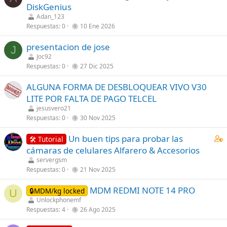
DiskGenius
a
o
Adan_123
f
s
Respuestas
0
10 Ene 2026
f
t
p
(
presentacion de jose
J
o
s
Joc92
s
)
Respuestas
0
27 Dic 2025
t
(
ALGUNA FORMA DE DESBLOQUEAR VIVO V30
s
LITE POR FALTA DE PAGO TELCEL
)
jesusvero21
Respuestas
0
30 Nov 2025
C
Un buen tips para probar las
🛠️ Tutorial
o
cámaras de celulares Alfarero & Accesorios
n
servergsm
t
Respuestas
0
21 Nov 2025
a
MDM REDMI NOTE 14 PRO
i
🔒MDM/kg locked
U
Unlockphonemf
n
Respuestas
4
26 Ago 2025
s
1