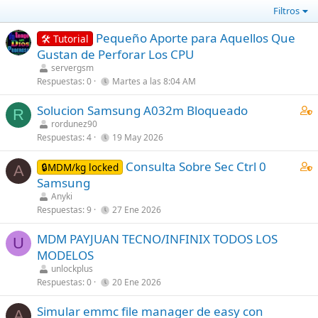
Filtros
Pequeño Aporte para Aquellos Que
🛠️ Tutorial
Gustan de Perforar Los CPU
servergsm
Respuestas
0
Martes a las 8:04 AM
C
Solucion Samsung A032m Bloqueado
R
o
rordunez90
Respuestas
4
19 May 2026
n
t
C
Consulta Sobre Sec Ctrl 0
🔒MDM/kg locked
a
A
o
Samsung
i
n
Anyki
n
t
Respuestas
9
27 Ene 2026
s
a
3
MDM PAYJUAN TECNO/INFINIX TODOS LOS
i
U
s
MODELOS
n
t
s
unlockplus
a
Respuestas
0
20 Ene 2026
3
f
s
f
Simular emmc file manager de easy con
A
t
p