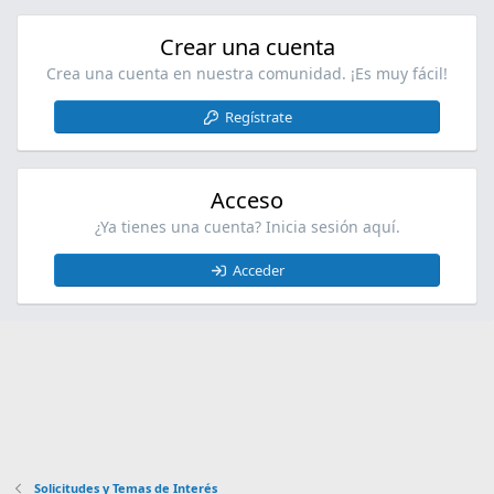
t
t
p
(
a
o
Crear una cuenta
s
f
s
)
Crea una cuenta en nuestra comunidad. ¡Es muy fácil!
f
t
p
(
Regístrate
o
s
s
)
t
Acceso
(
s
¿Ya tienes una cuenta? Inicia sesión aquí.
)
Acceder
Solicitudes y Temas de Interés