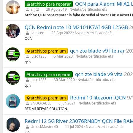
QCN para Xiaomi Mi A2 L
🧰archivo para reparar
alfjt2
29 Ago 2019
Nvdata/certificado/ efs
Archivo QCN para reparar la falta de señal al hacer FRP o Reset E
QCN Redmi note 10 M2101K7AI 4GB 125GB
2
Laloicee
23 Ago 2022
Nvdata/certificado/ efs
QCN
qcn zte blade v9 lite.rar
20
💎archivos premium
luiso1285
5 Mar 2020
Nvdata/certificado/ efs
qcn
qcn zte blade v9 vita
202
🧰archivo para reparar
luiso1285
30 Mar 2020
Nvdata/certificado/ efs
qcn
Redmi 10 litezoom QCN
9/
💎archivos premium
SNOOKABLE
6 Jun 2021
Nvdata/certificado/ efs
REDMI REPAIR SOLUTION
Redmi 12 5G River 23076RN8DY QCN File RAM
UnlockMaster40
11 Jul 2024
Nvdata/certificado/ efs
vip