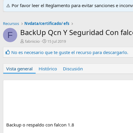
⚠️ Por favor leer el Reglamento para evitar sanciones e incon
Recursos
Nvdata/certificado/ efs
BackUp Qcn Y Seguridad Con falc
F
A
F
fabriiciio
15 Jul 2019
u
e
t
c
No es necesario que te guste el recurso para descargarlo.
o
h
r
a
d
Vista general
Histórico
Discusión
e
c
r
e
a
c
i
ó
n
Backup o respaldo con falcon 1.8