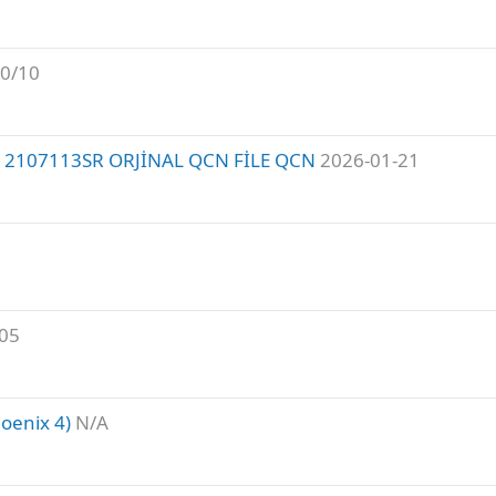
.0/10
M 2107113SR ORJİNAL QCN FİLE QCN
2026-01-21
05
enix 4)
N/A