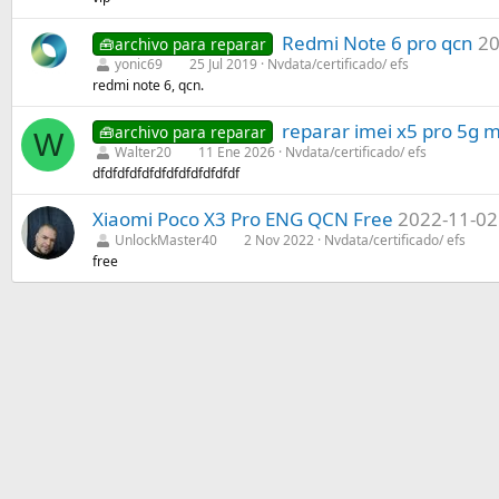
Redmi Note 6 pro qcn
20
🧰archivo para reparar
yonic69
25 Jul 2019
Nvdata/certificado/ efs
redmi note 6, qcn.
reparar imei x5 pro 5g m
🧰archivo para reparar
W
Walter20
11 Ene 2026
Nvdata/certificado/ efs
dfdfdfdfdfdfdfdfdfdfdfdf
Xiaomi Poco X3 Pro ENG QCN Free
2022-11-02
UnlockMaster40
2 Nov 2022
Nvdata/certificado/ efs
free