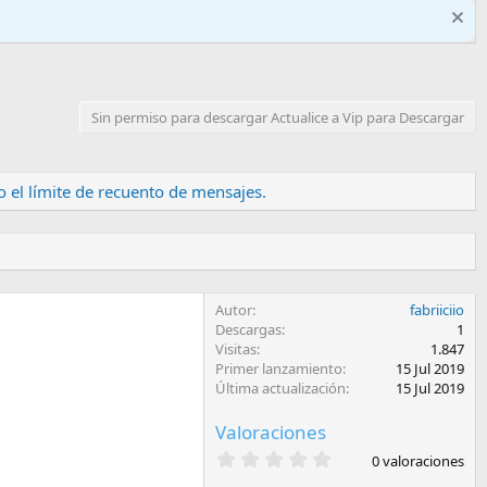
Sin permiso para descargar Actualice a Vip para Descargar
 el límite de recuento de mensajes.
Autor
fabriiciio
Descargas
1
Visitas
1.847
Primer lanzamiento
15 Jul 2019
Última actualización
15 Jul 2019
Valoraciones
0
0 valoraciones
,