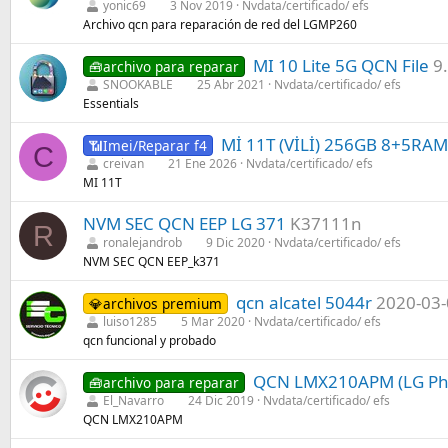
yonic69
3 Nov 2019
Nvdata/certificado/ efs
Archivo qcn para reparación de red del LGMP260
MI 10 Lite 5G QCN File
9
🧰archivo para reparar
SNOOKABLE
25 Abr 2021
Nvdata/certificado/ efs
Essentials
Mİ 11T (VİLİ) 256GB 8+5RA
📶Imei/Reparar f4
C
creivan
21 Ene 2026
Nvdata/certificado/ efs
MI 11T
NVM SEC QCN EEP LG 371
K37111n
R
ronalejandrob
9 Dic 2020
Nvdata/certificado/ efs
NVM SEC QCN EEP_k371
qcn alcatel 5044r
2020-03-
💎archivos premium
luiso1285
5 Mar 2020
Nvdata/certificado/ efs
qcn funcional y probado
QCN LMX210APM (LG Pho
🧰archivo para reparar
El_Navarro
24 Dic 2019
Nvdata/certificado/ efs
QCN LMX210APM