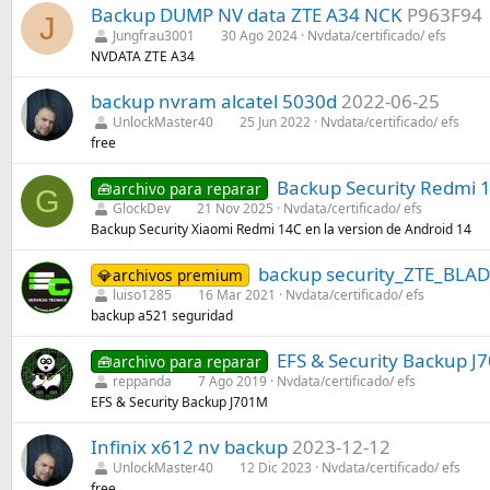
o
Backup DUMP NV data ZTE A34 NCK
P963F94
J
n
Jungfrau3001
30 Ago 2024
Nvdata/certificado/ efs
e
NVDATA ZTE A34
s
:
backup nvram alcatel 5030d
2022-06-25
UnlockMaster40
25 Jun 2022
Nvdata/certificado/ efs
free
Backup Security Redmi 1
🧰archivo para reparar
G
GlockDev
21 Nov 2025
Nvdata/certificado/ efs
Backup Security Xiaomi Redmi 14C en la version de Android 14
backup security_ZTE_BLA
💎archivos premium
luiso1285
16 Mar 2021
Nvdata/certificado/ efs
backup a521 seguridad
EFS & Security Backup J
🧰archivo para reparar
reppanda
7 Ago 2019
Nvdata/certificado/ efs
EFS & Security Backup J701M
Infinix x612 nv backup
2023-12-12
UnlockMaster40
12 Dic 2023
Nvdata/certificado/ efs
free