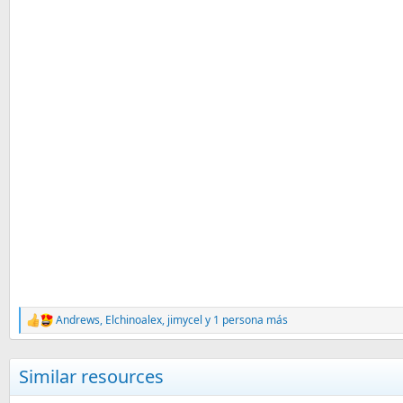
Andrews
,
Elchinoalex
,
jimycel
y 1 persona más
R
e
a
c
Similar resources
c
i