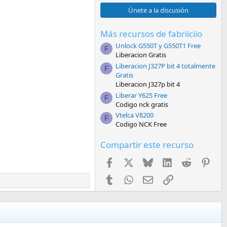
0
0
Únete a la discusión
e
s
t
Más recursos de fabriiciio
r
Unlock G550T y G550T1 Free
e
F
l
Liberacion Gratis
l
Liberacion J327P bit 4 totalmente
a
F
Gratis
(
s
Liberacion J327p bit 4
)
Liberar Y625 Free
F
Codigo nck gratis
Vtelca V8200
F
Codigo NCK Free
Compartir este recurso
Facebook
X
Bluesky
LinkedIn
Reddit
Pint
Tumblr
WhatsApp
Email
Enlace