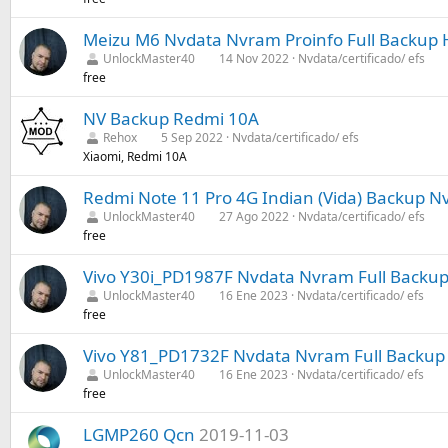
Meizu M6 Nvdata Nvram Proinfo Full Backup 
UnlockMaster40
14 Nov 2022
Nvdata/certificado/ efs
free
NV Backup Redmi 10A
Rehox
5 Sep 2022
Nvdata/certificado/ efs
Xiaomi, Redmi 10A
Redmi Note 11 Pro 4G Indian (Vida) Backup N
UnlockMaster40
27 Ago 2022
Nvdata/certificado/ efs
free
Vivo Y30i_PD1987F Nvdata Nvram Full Backup 
UnlockMaster40
16 Ene 2023
Nvdata/certificado/ efs
free
Vivo Y81_PD1732F Nvdata Nvram Full Backup 
UnlockMaster40
16 Ene 2023
Nvdata/certificado/ efs
free
LGMP260 Qcn
2019-11-03