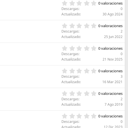
0
0 valoraciones
,
Descargas
0
0
Actualizado
30 Ago 2024
0
e
0
0 valoraciones
s
,
Descargas
2
t
0
Actualizado
25 Jun 2022
r
0
e
e
0
l
0 valoraciones
s
,
l
Descargas
0
t
0
a
Actualizado
21 Nov 2025
r
0
(
e
e
s
0
l
0 valoraciones
s
)
,
l
Descargas
3
t
0
a
Actualizado
16 Mar 2021
r
0
(
e
e
s
0
l
0 valoraciones
s
)
,
l
Descargas
2
t
0
a
Actualizado
7 Ago 2019
r
0
(
e
e
s
0
l
0 valoraciones
s
)
,
l
Descargas
0
t
0
a
Actualizado
12 Dic 2023