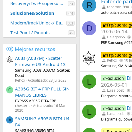
Editor de par
R
Recovery/Twr+ supersu magick
54
renemtz1990
Soluciones/Solution
auto-patch para d
449
Modem/imei/Unlock/ Baseban
332
🔐Frp/cuenta g
D
2026-06-14
Test Point / Pinouts
45
Delagon55
FRP Samsung A075
Mejores recursos
🔐Frp/cuenta g
A03s (A037M) - Scatter
Rehox
10 J
Firmware U3 Android 13
Samsung, SM-A14
Samsung, A03s, A037M, Scatter,
Dead
Di
👉Solucion
L
Rehox
Actualizado:
23 Jul 2023
2026-05-01
A305G BIT 4 FRP FULL SIN
C
Luisalbceb
MANOS LIBRES
Diagrama Motorol
BYPASS A305G BIT4 FRP
chesterfc
Actualizado:
16 Mar
Di
👉Solucion
L
2020
Luisalbceb
SAMSUNG A505G BIT4 U4 -
Diagrama g8 power
A
F4
SAMSUNG A505G BIT4
💻Programa/Út