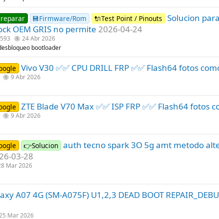
Solucion para
 reparar
💾Firmware/Rom
🔌Test Point / Pinouts
ock OEM GRIS no permite
2026-04-24
e593
24 Abr 2026
desbloqueo bootloader
Vivo V30 ✅✅ CPU DRILL FRP ✅✅ Flash64 fotos com
oogle
9 Abr 2026
ZTE Blade V70 Max ✅✅ ISP FRP ✅✅ Flash64 fotos 
oogle
9 Abr 2026
auth tecno spark 3O 5g amt metodo alt
oogle
👉Solucion
26-03-28
28 Mar 2026
axy A07 4G (SM-A075F) U1,2,3 DEAD BOOT REPAIR_DE
25 Mar 2026