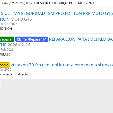
A07 4G (SM-A075F) U1,2,3 DEAD BOOT REPAIR_DEBUG EMERGENCY
15 ULTIMA SEGURIDAD TSM PRO EDITION FRP MOTO G1
TION
MOTO G15
20 Mar 2026
 EDITION
REPARACION PARA IMEI RED B
 reparar
📶Imei/Reparar f4
KUP
2026-02-26
 Feb 2026
MEI,RED
zte axon 70 frp tsm tool intenta este medio si no 
oogle
Dic 2025
 conecta frp directo