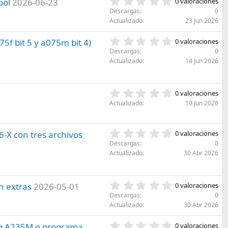
0
ool
2026-06-23
l
0 valoraciones
s
,
l
Descargas
0
t
0
a
Actualizado
23 Jun 2026
r
0
(
e
e
s
0
5f bit 5 y a075m bit 4)
l
0 valoraciones
s
)
,
l
Descargas
0
t
0
a
Actualizado
14 Jun 2026
r
0
(
e
e
s
l
s
)
l
0
0 valoraciones
t
a
,
r
Actualizado
10 Jun 2026
(
0
e
s
0
l
)
e
l
0
-X con tres archivos
0 valoraciones
s
a
,
Descargas
0
t
(
0
Actualizado
30 Abr 2026
r
s
0
e
)
e
l
s
l
0
n extras
2026-05-01
0 valoraciones
t
a
,
r
Descargas
0
(
0
e
Actualizado
30 Abr 2026
s
0
l
)
e
l
0
g A235M o programa
0 valoraciones