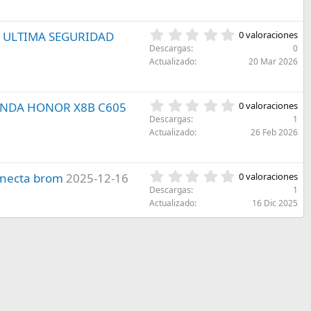
s
0
l
)
e
l
s
a
0
5 ULTIMA SEGURIDAD
0 valoraciones
t
(
,
r
Descargas
0
s
0
e
Actualizado
20 Mar 2026
)
0
l
e
l
s
a
0
ANDA HONOR X8B C605
0 valoraciones
t
(
,
r
Descargas
1
s
0
e
Actualizado
26 Feb 2026
)
0
l
e
l
s
a
0
conecta brom
2025-12-16
0 valoraciones
t
(
,
r
Descargas
1
s
0
e
Actualizado
16 Dic 2025
)
0
l
e
l
s
a
t
(
r
s
e
)
l
l