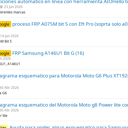
ticiones automatico en linea con herramienta AIOHello t
23 Jun 2026
iferentes marcas
proceso FRP A075M bit 5 con Eft Pro (soprta solo a07
oogle
14 Jun 2026
M Bit 5
FRP Samsung A146U1 Bit G (16)
oogle
un 2026
6U1, A146U1
agrama esquematico para Motorola Moto G6 Plus XT1926
30 Abr 2026
a G6
agrama esquematico del Motorola Moto g8 Power lite co
30 Abr 2026
 lite
Ayuda para poder algun esquematico para Samsun
iles