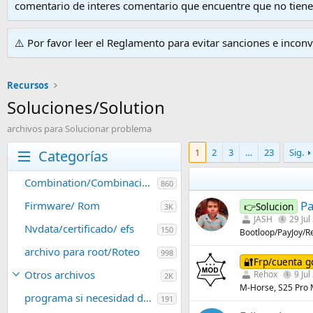
comentario de interes comentario que encuentre que no tien
⚠️ Por favor leer el Reglamento para evitar sanciones e incon
Recursos
Soluciones/Solution
archivos para Solucionar problema
1
2
3
…
23
Sig.
Categorías
Combination/Combinacion
860
Pa
Firmware/ Rom
👉Solucion
3K
JASH
29 Jul
Nvdata/certificado/ efs
150
Bootloop/PayJoy/R
archivo para root/Roteo
998
🔐Frp/cuenta g
Otros archivos
Rehox
9 Jul
2K
M-Horse, S25 Pro 
programa si necesidad de caja
191