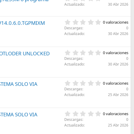
s
a
,
Actualizado
30 Abr 2026
t
(
0
r
s
0
e
)
e
0
 V14.0.6.0.TGPMIXM
l
0 valoraciones
s
,
l
Descargas
0
t
0
a
Actualizado
30 Abr 2026
r
0
(
e
e
s
l
s
)
l
0
 BOOTLODER UNLOCKED
0 valoraciones
t
a
,
r
Descargas
0
(
0
e
Actualizado
30 Abr 2026
s
0
l
)
e
l
s
a
0
ISTEMA SOLO VIA
0 valoraciones
t
(
,
r
Descargas
0
s
0
e
Actualizado
25 Abr 2026
)
0
l
e
l
s
a
0
ISTEMA SOLO VIA
0 valoraciones
t
(
,
r
Descargas
0
s
0
e
Actualizado
25 Abr 2026
)
0
l