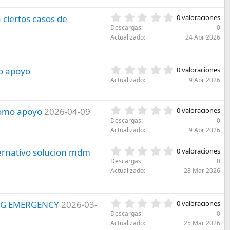
e
l
s
a
0
 ciertos casos de
0 valoraciones
t
(
,
r
Descargas
0
s
0
e
Actualizado
24 Abr 2026
)
0
l
e
l
s
a
0
o apoyo
0 valoraciones
t
(
,
r
Actualizado
9 Abr 2026
s
0
e
)
0
l
e
l
0
como apoyo
2026-04-09
0 valoraciones
s
a
,
Descargas
0
t
(
0
Actualizado
9 Abr 2026
r
s
0
e
)
e
0
ernativo solucion mdm
l
0 valoraciones
s
,
l
Descargas
0
t
0
a
Actualizado
28 Mar 2026
r
0
(
e
e
s
l
s
)
l
0
BUG EMERGENCY
2026-03-
0 valoraciones
t
a
,
r
Descargas
0
(
0
e
Actualizado
25 Mar 2026