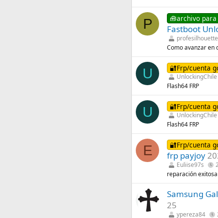
🧰archivo para
P
Fastboot Unl
profesilhouett
Como avanzar en 
🔐Frp/cuenta g
U
UnlockingChile
Flash64 FRP
🔐Frp/cuenta g
U
UnlockingChile
Flash64 FRP
🔐Frp/cuenta g
E
frp payjoy
20
Euliise97s
reparación exitosa
Samsung Gal
25
ypereza84