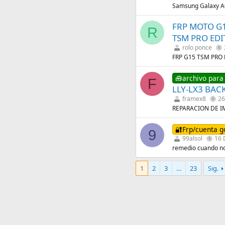
Samsung Galaxy 
FRP MOTO G
R
TSM PRO EDI
rolo ponce
FRP G15 TSM PRO
🧰archivo para
F
LLY-LX3 BAC
framex8
26
REPARACION DE I
🔐Frp/cuenta g
9
99alsol
16 
remedio cuando no
1
2
3
…
23
Sig.