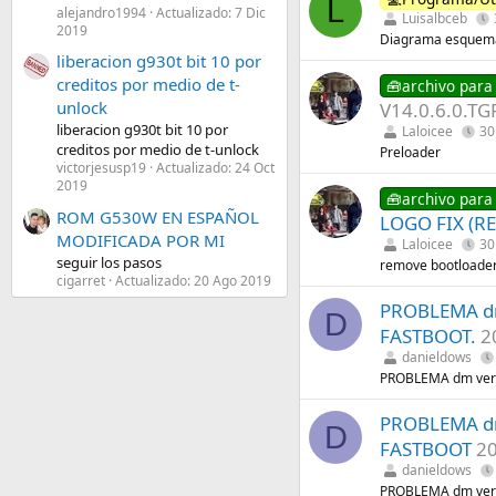
L
alejandro1994
Actualizado:
7 Dic
Luisalbceb
2019
Diagrama esquem
liberacion g930t bit 10 por
creditos por medio de t-
🧰archivo para
unlock
V14.0.6.0.T
liberacion g930t bit 10 por
Laloicee
30
creditos por medio de t-unlock
Preloader
victorjesusp19
Actualizado:
24 Oct
2019
🧰archivo para
ROM G530W EN ESPAÑOL
LOGO FIX (R
MODIFICADA POR MI
Laloicee
30
seguir los pasos
remove bootloade
cigarret
Actualizado:
20 Ago 2019
PROBLEMA dm
D
FASTBOOT.
2
danieldows
PROBLEMA dm veri
PROBLEMA dm
D
FASTBOOT
20
danieldows
PROBLEMA dm veri