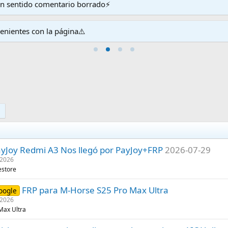
en sentido comentario borrado⚡
venientes con la página⚠️
yJoy Redmi A3 Nos llegó por PayJoy+FRP
2026-07-29
 2026
estore
FRP para M-Horse S25 Pro Max Ultra
oogle
 2026
Max Ultra