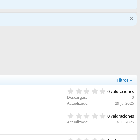
Filtros
0
0 valoraciones
,
Descargas
0
0
Actualizado
29 Jul 2026
0
e
0
0 valoraciones
s
,
Actualizado
9 Jul 2026
t
0
r
0
e
e