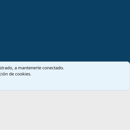
gistrado, a mantenerte conectado.
ación de cookies.
Términos y reglas
Política de privacidad
Ayuda
Inicio
R
S
S