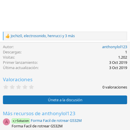
Jochiz0
,
electrosonido
,
henrucci
y 3 más
R
e
Autor
anthonylol123
a
c
Descargas
1
c
Visitas
1.202
i
Primer lanzamiento
3 Oct 2019
o
Última actualización
3 Oct 2019
n
e
Valoraciones
s
:
0
0 valoraciones
,
0
0
Únete a la discusión
e
s
t
Más recursos de anthonylol123
r
Forma Facil de rotrear G532M
e
👉Solucion
A
l
Forma Facil de rotrear G532M
l