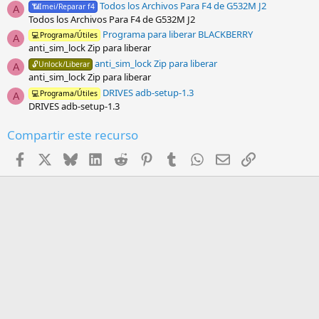
Todos los Archivos Para F4 de G532M J2
📶Imei/Reparar f4
a
A
Todos los Archivos Para F4 de G532M J2
(
s
Programa para liberar BLACKBERRY
💻Programa/Útiles
A
)
anti_sim_lock Zip para liberar
anti_sim_lock Zip para liberar
🔓Unlock/Liberar
A
anti_sim_lock Zip para liberar
DRIVES adb-setup-1.3
💻Programa/Útiles
A
DRIVES adb-setup-1.3
Compartir este recurso
Facebook
X
Bluesky
LinkedIn
Reddit
Pinterest
Tumblr
WhatsApp
Email
Enlace