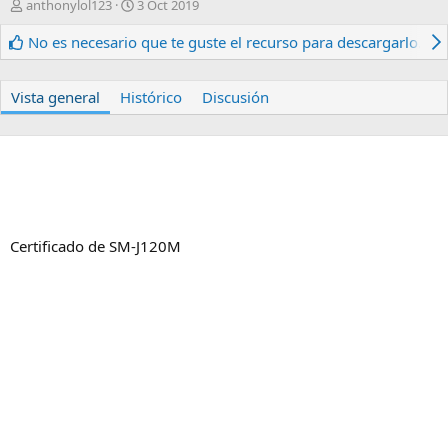
A
F
anthonylol123
3 Oct 2019
u
e
t
c
No es necesario que te guste el recurso para descargarlo.
o
h
r
a
d
Vista general
Histórico
Discusión
e
c
r
e
a
c
i
ó
Certificado de SM-J120M
n