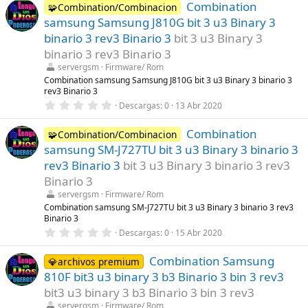
Combination
0
🧩Combination/Combinacion
e
samsung Samsung J810G bit 3 u3 Binary 3
s
t
binario 3 rev3 Binario 3
bit 3 u3 Binary 3
r
binario 3 rev3 Binario 3
e
l
servergsm
Firmware/ Rom
l
Combination samsung Samsung J810G bit 3 u3 Binary 3 binario 3
a
rev3 Binario 3
(
s
0
Descargas
0
13 Abr 2020
)
,
0
Combination
0
🧩Combination/Combinacion
e
samsung SM-J727TU bit 3 u3 Binary 3 binario 3
s
t
rev3 Binario 3
bit 3 u3 Binary 3 binario 3 rev3
r
Binario 3
e
l
servergsm
Firmware/ Rom
l
Combination samsung SM-J727TU bit 3 u3 Binary 3 binario 3 rev3
a
Binario 3
(
s
0
Descargas
0
15 Abr 2020
)
,
0
Combination Samsung
0
💎archivos premium
e
810F bit3 u3 binary 3 b3 Binario 3 bin 3 rev3
s
t
bit3 u3 binary 3 b3 Binario 3 bin 3 rev3
r
servergsm
Firmware/ Rom