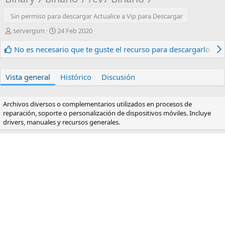
Sin permiso para descargar Actualice a Vip para Descargar
A
F
servergsm
24 Feb 2020
u
e
t
c
No es necesario que te guste el recurso para descargarlo.
o
h
r
a
d
Vista general
Histórico
Discusión
e
c
r
Archivos diversos o complementarios utilizados en procesos de
e
reparación, soporte o personalización de dispositivos móviles. Incluye
a
drivers, manuales y recursos generales.
c
i
ó
n