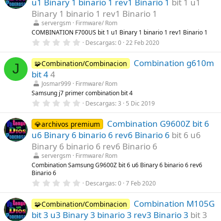
u1 Binary 1 binario 1 rev1 Binario 1
bit 1 u1
s
t
Binary 1 binario 1 rev1 Binario 1
r
servergsm
Firmware/ Rom
e
l
COMBINATION F700US bit 1 u1 Binary 1 binario 1 rev1 Binario 1
l
0
Descargas
0
22 Feb 2020
a
,
(
0
s
Combination g610m
0
🧩Combination/Combinacion
J
)
e
bit 4
4
s
t
Josmar999
Firmware/ Rom
r
Samsung j7 primer combination bit 4
e
0
Descargas
3
5 Dic 2019
l
,
l
0
a
Combination G9600Z bit 6
0
💎archivos premium
(
e
s
u6 Binary 6 binario 6 rev6 Binario 6
bit 6 u6
s
)
t
Binary 6 binario 6 rev6 Binario 6
r
servergsm
Firmware/ Rom
e
l
Combination Samsung G9600Z bit 6 u6 Binary 6 binario 6 rev6
l
Binario 6
a
0
Descargas
0
7 Feb 2020
(
,
s
0
)
Combination M105G
0
🧩Combination/Combinacion
e
bit 3 u3 Binary 3 binario 3 rev3 Binario 3
bit 3
s