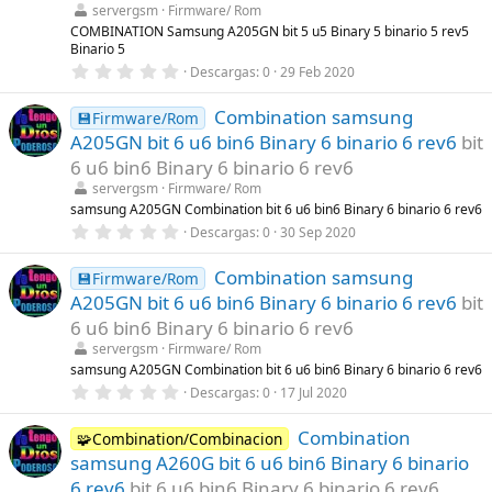
l
servergsm
Firmware/ Rom
l
COMBINATION Samsung A205GN bit 5 u5 Binary 5 binario 5 rev5
a
Binario 5
(
s
0
Descargas
0
29 Feb 2020
)
,
0
Combination samsung
0
💾Firmware/Rom
e
A205GN bit 6 u6 bin6 Binary 6 binario 6 rev6
bit
s
t
6 u6 bin6 Binary 6 binario 6 rev6
r
servergsm
Firmware/ Rom
e
l
samsung A205GN Combination bit 6 u6 bin6 Binary 6 binario 6 rev6
l
0
Descargas
0
30 Sep 2020
a
,
(
0
s
Combination samsung
0
💾Firmware/Rom
)
e
A205GN bit 6 u6 bin6 Binary 6 binario 6 rev6
bit
s
t
6 u6 bin6 Binary 6 binario 6 rev6
r
servergsm
Firmware/ Rom
e
l
samsung A205GN Combination bit 6 u6 bin6 Binary 6 binario 6 rev6
l
0
Descargas
0
17 Jul 2020
a
,
(
0
s
Combination
0
🧩Combination/Combinacion
)
e
samsung A260G bit 6 u6 bin6 Binary 6 binario
s
t
6 rev6
bit 6 u6 bin6 Binary 6 binario 6 rev6