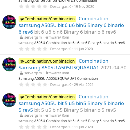
Samsung A315G A315GNXU1ATD3 Combination
e
0
Descargas
0
19 Nov 2020
l
,
l
0
a
Combination
0
🧩Combination/Combinacion
(
e
s
samsung A505U bit 6 u6 bin6 Binary 6 binario
s
)
t
6 rev6
bit 6 u6 bin6 Binary 6 binario 6 rev6
r
servergsm
Firmware/ Rom
e
l
samsung A505U Combination bit 6 u6 bin6 Binary 6 binario 6 rev6
l
0
Descargas
0
11 Jun 2020
a
,
(
0
s
Combination
0
🧩Combination/Combinacion
)
e
Samsung A505U A505USQUAAUA1
2021-04-30
s
t
servergsm
Firmware/ Rom
r
Samsung A505U A505USQUAAUA1 Combination
e
0
Descargas
0
29 Abr 2021
l
,
l
0
a
Combination
0
🧩Combination/Combinacion
(
e
s
samsung A505U bit 5 u5 bin5 Binary 5 binario
s
)
t
5 rev5
bit 5 u5 bin5 Binary 5 binario 5 rev5
r
servergsm
Firmware/ Rom
e
l
samsung A505U Combination bit 5 u5 bin5 Binary 5 binario 5 rev5
l
0
Descargas
0
11 Jun 2020
a