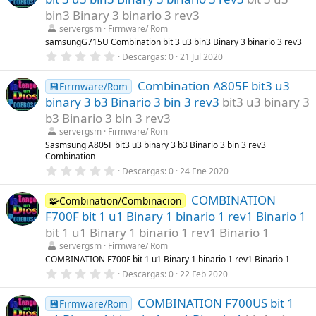
s
t
bin3 Binary 3 binario 3 rev3
r
servergsm
Firmware/ Rom
e
l
samsungG715U Combination bit 3 u3 bin3 Binary 3 binario 3 rev3
l
0
Descargas
0
21 Jul 2020
a
,
(
0
s
Combination A805F bit3 u3
0
💾Firmware/Rom
)
e
binary 3 b3 Binario 3 bin 3 rev3
bit3 u3 binary 3
s
t
b3 Binario 3 bin 3 rev3
r
servergsm
Firmware/ Rom
e
l
Sasmsung A805F bit3 u3 binary 3 b3 Binario 3 bin 3 rev3
l
Combination
a
0
Descargas
0
24 Ene 2020
(
,
s
0
)
COMBINATION
0
🧩Combination/Combinacion
e
F700F bit 1 u1 Binary 1 binario 1 rev1 Binario 1
s
t
bit 1 u1 Binary 1 binario 1 rev1 Binario 1
r
servergsm
Firmware/ Rom
e
l
COMBINATION F700F bit 1 u1 Binary 1 binario 1 rev1 Binario 1
l
0
Descargas
0
22 Feb 2020
a
,
(
0
s
COMBINATION F700US bit 1
0
💾Firmware/Rom
)
e