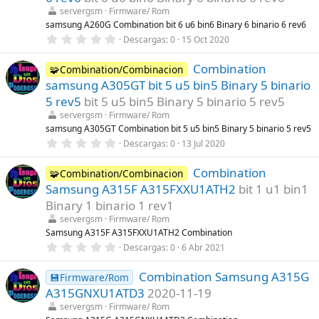
r
servergsm
Firmware/ Rom
e
l
samsung A260G Combination bit 6 u6 bin6 Binary 6 binario 6 rev6
l
0
Descargas
0
15 Oct 2020
a
,
(
0
s
Combination
0
🧩Combination/Combinacion
)
e
samsung A305GT bit 5 u5 bin5 Binary 5 binario
s
t
5 rev5
bit 5 u5 bin5 Binary 5 binario 5 rev5
r
servergsm
Firmware/ Rom
e
l
samsung A305GT Combination bit 5 u5 bin5 Binary 5 binario 5 rev5
l
0
Descargas
0
13 Jul 2020
a
,
(
0
s
Combination
0
🧩Combination/Combinacion
)
e
Samsung A315F A315FXXU1ATH2
bit 1 u1 bin1
s
t
Binary 1 binario 1 rev1
r
servergsm
Firmware/ Rom
e
l
Samsung A315F A315FXXU1ATH2 Combination
l
0
Descargas
0
6 Abr 2021
a
,
(
0
s
Combination Samsung A315G
0
💾Firmware/Rom
)
e
A315GNXU1ATD3
2020-11-19
s
t
servergsm
Firmware/ Rom
r