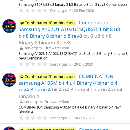
e
l
Samsung 810F bit3 u3 binary 3 b3 Binario 3 bin 3 rev3 Combination
l
0
Descargas
0
28 Ene 2020
a
,
(
0
s
Combination
0
🧩Combination/Combinacion
)
e
Samsung A102U1 A102U1SQU8ATJ1 bit 8 u8
s
t
bin8 Binary 8 binario 8 rev8
bit 8 u8 bin8
r
Binary 8 binario 8 rev8
e
l
servergsm
Firmware/ Rom
l
Samsung A102U1 A102U1SQU8ATJ1 bit 8 u8 bin8 Binary 8 binario 8
a
rev8 Combination
(
s
0
Descargas
0
29 Dic 2020
)
,
0
COMBINATION
0
🧩Combination/Combinacion
e
samsung A105M bit 4 u4 Binary 4 binario 4
s
t
rev4 Binario 4
bit 4 u4 Binary 4 binario 4 rev4
r
Binario 4
e
l
servergsm
Firmware/ Rom
l
COMBINATION samsung A105M bit 4 u4 Binary 4 binario 4 rev4
a
Binario 4
(
s
0
Descargas
0
24 Feb 2020
)
,
0
Combination
0