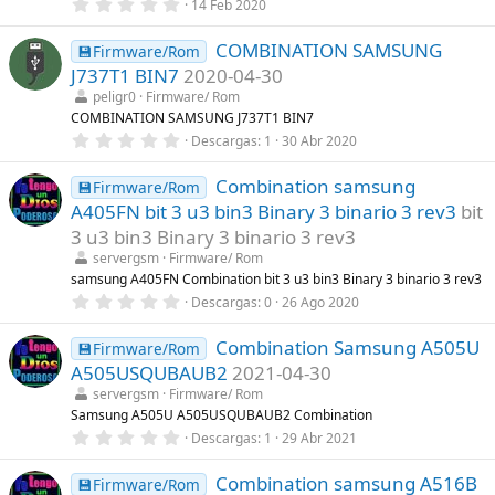
0
14 Feb 2020
,
0
COMBINATION SAMSUNG
0
💾Firmware/Rom
e
J737T1 BIN7
2020-04-30
s
t
peligr0
Firmware/ Rom
r
COMBINATION SAMSUNG J737T1 BIN7
e
0
Descargas
1
30 Abr 2020
l
,
l
0
a
Combination samsung
0
💾Firmware/Rom
(
e
s
A405FN bit 3 u3 bin3 Binary 3 binario 3 rev3
bit
s
)
t
3 u3 bin3 Binary 3 binario 3 rev3
r
servergsm
Firmware/ Rom
e
l
samsung A405FN Combination bit 3 u3 bin3 Binary 3 binario 3 rev3
l
0
Descargas
0
26 Ago 2020
a
,
(
0
s
Combination Samsung A505U
0
💾Firmware/Rom
)
e
A505USQUBAUB2
2021-04-30
s
t
servergsm
Firmware/ Rom
r
Samsung A505U A505USQUBAUB2 Combination
e
0
Descargas
1
29 Abr 2021
l
,
l
0
a
Combination samsung A516B
0
💾Firmware/Rom
(