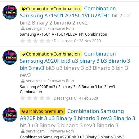
(
0
s
Combination
0
🧩Combination/Combinacion
)
e
Samsung A715U1 A715U1VLU2ATH1
bit 2 u2
s
t
bin2 Binary 2 binario 2 rev2
r
servergsm
Firmware/ Rom
e
l
Samsung A715U1 A715U1VLU2ATH1 Combination
l
0
Descargas
0
28 Nov 2020
a
,
(
0
s
Combination
0
🧩Combination/Combinacion
)
e
Samsung A920F bit3 u3 binary 3 b3 Binario 3
s
t
bin 3 rev3
bit3 u3 binary 3 b3 Binario 3 bin 3
r
rev3
e
l
servergsm
Firmware/ Rom
l
Samsung A920F bit3 u3 binary 3 b3 Binario 3 bin 3 rev3
a
Combination
(
s
0
Descargas
0
4 Feb 2020
)
,
0
Combination Samsung
0
💎archivos premium
e
A920F bit 3 u3 Binary 3 binario 3 rev3 Binario 3
s
t
bit 3 u3 Binary 3 binario 3 rev3 Binario 3
r
servergsm
Firmware/ Rom
e
l
Combination Samsung A920F bit 3 u3 Binary 3 binario 3 rev3