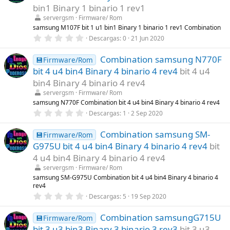
t
bin1 Binary 1 binario 1 rev1
r
servergsm
Firmware/ Rom
e
l
samsung M107F bit 1 u1 bin1 Binary 1 binario 1 rev1 Combination
l
0
Descargas
0
21 Jun 2020
a
,
(
0
s
Combination samsung N770F
0
💾Firmware/Rom
)
e
bit 4 u4 bin4 Binary 4 binario 4 rev4
bit 4 u4
s
t
bin4 Binary 4 binario 4 rev4
r
servergsm
Firmware/ Rom
e
l
samsung N770F Combination bit 4 u4 bin4 Binary 4 binario 4 rev4
l
0
Descargas
1
2 Sep 2020
a
,
(
0
s
Combination samsung SM-
0
💾Firmware/Rom
)
e
G975U bit 4 u4 bin4 Binary 4 binario 4 rev4
bit
s
t
4 u4 bin4 Binary 4 binario 4 rev4
r
servergsm
Firmware/ Rom
e
l
samsung SM-G975U Combination bit 4 u4 bin4 Binary 4 binario 4
l
rev4
a
0
Descargas
5
19 Sep 2020
(
,
s
0
)
Combination samsungG715U
0
💾Firmware/Rom
e
bit 3 u3 bin3 Binary 3 binario 3 rev3
bit 3 u3