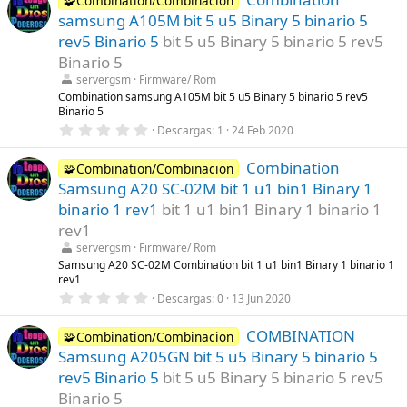
🧩Combination/Combinacion
e
samsung A105M bit 5 u5 Binary 5 binario 5
s
t
rev5 Binario 5
bit 5 u5 Binary 5 binario 5 rev5
r
Binario 5
e
l
servergsm
Firmware/ Rom
l
Combination samsung A105M bit 5 u5 Binary 5 binario 5 rev5
a
Binario 5
(
s
0
Descargas
1
24 Feb 2020
)
,
0
Combination
0
🧩Combination/Combinacion
e
Samsung A20 SC-02M bit 1 u1 bin1 Binary 1
s
t
binario 1 rev1
bit 1 u1 bin1 Binary 1 binario 1
r
rev1
e
l
servergsm
Firmware/ Rom
l
Samsung A20 SC-02M Combination bit 1 u1 bin1 Binary 1 binario 1
a
rev1
(
s
0
Descargas
0
13 Jun 2020
)
,
0
COMBINATION
0
🧩Combination/Combinacion
e
Samsung A205GN bit 5 u5 Binary 5 binario 5
s
t
rev5 Binario 5
bit 5 u5 Binary 5 binario 5 rev5
r
Binario 5
e