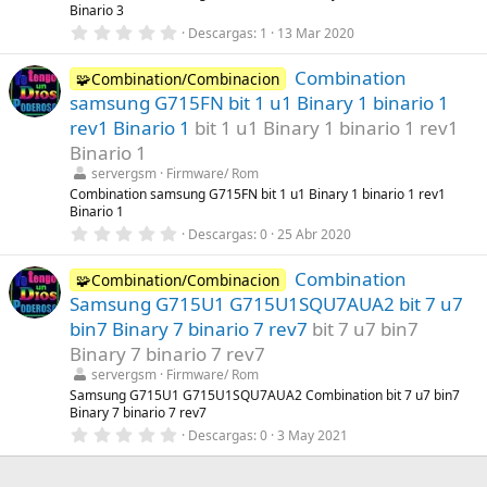
l
Binario 3
a
0
Descargas
1
13 Mar 2020
(
,
s
0
)
Combination
0
🧩Combination/Combinacion
e
samsung G715FN bit 1 u1 Binary 1 binario 1
s
t
rev1 Binario 1
bit 1 u1 Binary 1 binario 1 rev1
r
Binario 1
e
l
servergsm
Firmware/ Rom
l
Combination samsung G715FN bit 1 u1 Binary 1 binario 1 rev1
a
Binario 1
(
s
0
Descargas
0
25 Abr 2020
)
,
0
Combination
0
🧩Combination/Combinacion
e
Samsung G715U1 G715U1SQU7AUA2 bit 7 u7
s
t
bin7 Binary 7 binario 7 rev7
bit 7 u7 bin7
r
Binary 7 binario 7 rev7
e
l
servergsm
Firmware/ Rom
l
Samsung G715U1 G715U1SQU7AUA2 Combination bit 7 u7 bin7
a
Binary 7 binario 7 rev7
(
s
0
Descargas
0
3 May 2021
)
,
0
0