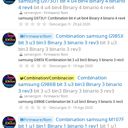
samsung G973U1 bit 4 u4 bin4 Binary 4 binario
s
t
4 rev4
bit 4 u4 bin4 Binary 4 binario 4 rev4
r
servergsm
Firmware/ Rom
e
l
samsung G973U1 Combination bit 4 u4 bin4 Binary 4 binario 4 rev4
l
0
Descargas
0
29 Jul 2020
a
,
(
0
s
Combination samsung G985X
0
💾Firmware/Rom
)
e
bit 3 u3 bin3 Binary 3 binario 3 rev3
bit 3 u3
s
t
bin3 Binary 3 binario 3 rev3
r
servergsm
Firmware/ Rom
e
l
samsung G985X fCombination bit 3 u3 bin3 Binary 3 binario 3 rev3
l
0
Descargas
0
19 Ago 2020
a
,
(
0
s
Combination
0
🧩Combination/Combinacion
)
e
samsung G986B bit 3 u3 bin3 Binary 3 binario
s
t
3 rev3
bit 3 u3 bin3 Binary 3 binario 3 rev3
r
servergsm
Firmware/ Rom
e
l
samsung G986B Combination bit 3 u3 bin3 Binary 3 binario 3 rev3
l
0
Descargas
0
19 Ago 2020
a
,
(
0
s
Combination samsung M107F
0
💾Firmware/Rom
)
e
bit 1 u1 bin1 Binary 1 binario 1 rev1
bit 1 u1
s