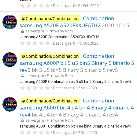
s
0
Descargas
0
21 Feb 2020
)
,
0
Combination
0
🧩Combination/Combinacion
e
samsung A520F A520FXXUFATH2
2020-10-15
s
t
servergsm
Firmware/ Rom
r
samsung A520F Combination A520FXXUFATH2
e
0
Descargas
0
15 Oct 2020
l
,
l
0
a
Combination
0
🧩Combination/Combinacion
(
e
s
samsung A600P bit 5 u5 bin5 Binary 5 binario 5
s
)
t
rev5
bit 5 u5 bin5 Binary 5 binario 5 rev5
r
servergsm
Firmware/ Rom
e
l
samsung A600P Combination bit 5 u5 bin5 Binary 5 binario 5 rev5
l
0
Descargas
0
7 Sep 2020
a
,
(
0
s
Combination
0
🧩Combination/Combinacion
)
e
samsung A600T bit 4 u4 bin4 Binary 4 binario 4
s
t
rev4
bit 4 u4 bin4 Binary 4 binario 4 rev4
r
servergsm
Firmware/ Rom
e
l
samsung A600T Combination bit 4 u4 bin4 Binary 4 binario 4 rev4
l
0
Descargas
0
7 Sep 2020
a
,