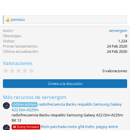
yomotzu
R
e
Autor
servergsm
a
c
Descargas
0
c
Visitas
1.224
i
Primer lanzamiento
24 Feb 2020
o
Última actualización
24 Feb 2020
n
e
Valoraciones
s
:
0
0 valoraciones
,
0
0
Únete a la discusión
e
s
t
Más recursos de servergsm
r
radiofrecuencia Backu respaldo Samsung Galaxy
e
📂Otros archivos
l
A22 (Sm-A225m
l
radiofrecuencia Backu respaldo Samsung Galaxy A22 (Sm-A225m
a
Bit 12
(
s
Rom parchada moto g54 mdm, payjoy entre
💾 Dump firmware