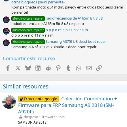
)
otros bloqueos (semi pernente)
Rom parchada moto g54 mdm, payjoy entre otros bloqueos (semi
pernente)
radiofrecuencia de A165m Bit 8 u8
🧰archivo para reparar
radiofrecuencia de A165m Bit 8 u8 respaldo
o p p o re n o 11 n v r a m
🧰archivo para reparar
o p p o re n o 11 n v r a m
Samaung A075f U3 dead boot repair
🧰archivo para reparar
Samaung A075f U3 Bit 3 Binario 3 dead boot repair
Compartir este recurso
Facebook
X
Bluesky
LinkedIn
Reddit
Pinterest
Tumblr
WhatsApp
Email
Enlace
Similar resources
Colección Combination +
🔐Frp/cuenta google
Firmware para FRP Samsung A9 2018 (SM-
A920F)
thegroxo
Firmware/ Rom
SAMSUN A9 2018