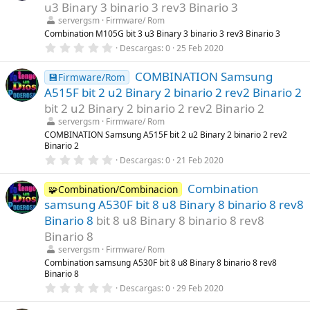
t
u3 Binary 3 binario 3 rev3 Binario 3
r
servergsm
Firmware/ Rom
e
l
Combination M105G bit 3 u3 Binary 3 binario 3 rev3 Binario 3
l
0
Descargas
0
25 Feb 2020
a
,
(
0
s
COMBINATION Samsung
0
💾Firmware/Rom
)
e
A515F bit 2 u2 Binary 2 binario 2 rev2 Binario 2
s
t
bit 2 u2 Binary 2 binario 2 rev2 Binario 2
r
servergsm
Firmware/ Rom
e
l
COMBINATION Samsung A515F bit 2 u2 Binary 2 binario 2 rev2
l
Binario 2
a
0
Descargas
0
21 Feb 2020
(
,
s
0
)
Combination
0
🧩Combination/Combinacion
e
samsung A530F bit 8 u8 Binary 8 binario 8 rev8
s
t
Binario 8
bit 8 u8 Binary 8 binario 8 rev8
r
Binario 8
e
l
servergsm
Firmware/ Rom
l
Combination samsung A530F bit 8 u8 Binary 8 binario 8 rev8
a
Binario 8
(
s
0
Descargas
0
29 Feb 2020
)
,
0