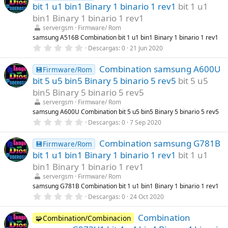
e
s
bit 1 u1 bin1 Binary 1 binario 1 rev1
bit 1 u1
s
)
t
bin1 Binary 1 binario 1 rev1
r
servergsm
Firmware/ Rom
e
l
samsung A516B Combination bit 1 u1 bin1 Binary 1 binario 1 rev1
l
0
Descargas
0
21 Jun 2020
a
,
(
0
s
Combination samsung A600U
0
💾Firmware/Rom
)
e
bit 5 u5 bin5 Binary 5 binario 5 rev5
bit 5 u5
s
t
bin5 Binary 5 binario 5 rev5
r
servergsm
Firmware/ Rom
e
l
samsung A600U Combination bit 5 u5 bin5 Binary 5 binario 5 rev5
l
0
Descargas
0
7 Sep 2020
a
,
(
0
s
Combination samsung G781B
0
💾Firmware/Rom
)
e
bit 1 u1 bin1 Binary 1 binario 1 rev1
bit 1 u1
s
t
bin1 Binary 1 binario 1 rev1
r
servergsm
Firmware/ Rom
e
l
samsung G781B Combination bit 1 u1 bin1 Binary 1 binario 1 rev1
l
0
Descargas
0
24 Oct 2020
a
,
(
0
s
Combination
0
🧩Combination/Combinacion
)
e