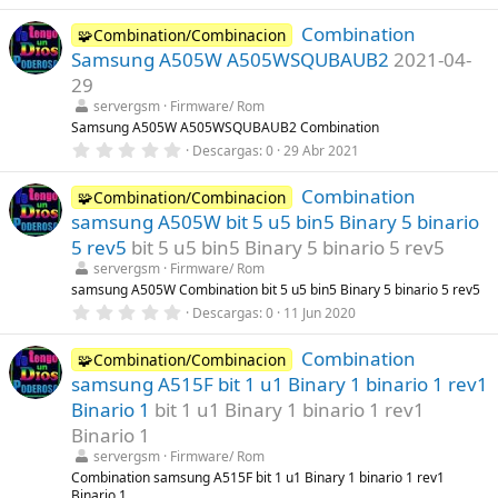
,
(
0
s
Combination
0
🧩Combination/Combinacion
)
e
Samsung A505W A505WSQUBAUB2
2021-04-
s
t
29
r
servergsm
Firmware/ Rom
e
l
Samsung A505W A505WSQUBAUB2 Combination
l
0
Descargas
0
29 Abr 2021
a
,
(
0
s
Combination
0
🧩Combination/Combinacion
)
e
samsung A505W bit 5 u5 bin5 Binary 5 binario
s
t
5 rev5
bit 5 u5 bin5 Binary 5 binario 5 rev5
r
servergsm
Firmware/ Rom
e
l
samsung A505W Combination bit 5 u5 bin5 Binary 5 binario 5 rev5
l
0
Descargas
0
11 Jun 2020
a
,
(
0
s
Combination
0
🧩Combination/Combinacion
)
e
samsung A515F bit 1 u1 Binary 1 binario 1 rev1
s
t
Binario 1
bit 1 u1 Binary 1 binario 1 rev1
r
Binario 1
e
l
servergsm
Firmware/ Rom
l
Combination samsung A515F bit 1 u1 Binary 1 binario 1 rev1
a
Binario 1
(