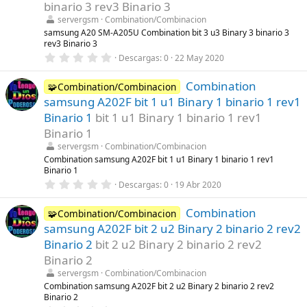
binario 3 rev3 Binario 3
e
l
servergsm
Combination/Combinacion
l
samsung A20 SM-A205U Combination bit 3 u3 Binary 3 binario 3
a
rev3 Binario 3
(
s
0
Descargas
0
22 May 2020
)
,
0
Combination
0
🧩Combination/Combinacion
e
samsung A202F bit 1 u1 Binary 1 binario 1 rev1
s
t
Binario 1
bit 1 u1 Binary 1 binario 1 rev1
r
Binario 1
e
l
servergsm
Combination/Combinacion
l
Combination samsung A202F bit 1 u1 Binary 1 binario 1 rev1
a
Binario 1
(
s
0
Descargas
0
19 Abr 2020
)
,
0
Combination
0
🧩Combination/Combinacion
e
samsung A202F bit 2 u2 Binary 2 binario 2 rev2
s
t
Binario 2
bit 2 u2 Binary 2 binario 2 rev2
r
Binario 2
e
l
servergsm
Combination/Combinacion
l
Combination samsung A202F bit 2 u2 Binary 2 binario 2 rev2
a
Binario 2
(