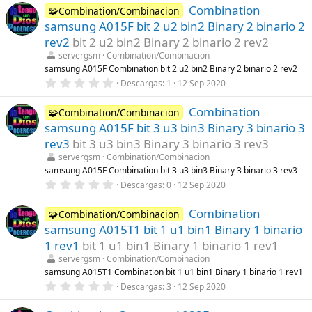
s
Combination
0
🧩Combination/Combinacion
)
e
samsung A015F bit 2 u2 bin2 Binary 2 binario 2
s
t
rev2
bit 2 u2 bin2 Binary 2 binario 2 rev2
r
servergsm
Combination/Combinacion
e
l
samsung A015F Combination bit 2 u2 bin2 Binary 2 binario 2 rev2
l
0
Descargas
1
12 Sep 2020
a
,
(
0
s
Combination
0
🧩Combination/Combinacion
)
e
samsung A015F bit 3 u3 bin3 Binary 3 binario 3
s
t
rev3
bit 3 u3 bin3 Binary 3 binario 3 rev3
r
servergsm
Combination/Combinacion
e
l
samsung A015F Combination bit 3 u3 bin3 Binary 3 binario 3 rev3
l
0
Descargas
0
12 Sep 2020
a
,
(
0
s
Combination
0
🧩Combination/Combinacion
)
e
samsung A015T1 bit 1 u1 bin1 Binary 1 binario
s
t
1 rev1
bit 1 u1 bin1 Binary 1 binario 1 rev1
r
servergsm
Combination/Combinacion
e
l
samsung A015T1 Combination bit 1 u1 bin1 Binary 1 binario 1 rev1
l
0
Descargas
3
12 Sep 2020
a
,
(
0
s