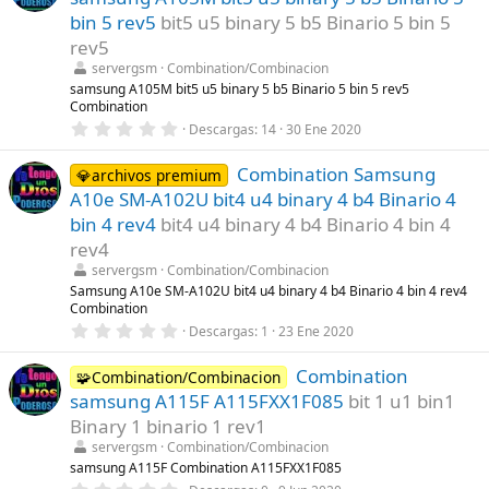
s
t
bin 5 rev5
bit5 u5 binary 5 b5 Binario 5 bin 5
r
rev5
e
l
servergsm
Combination/Combinacion
l
samsung A105M bit5 u5 binary 5 b5 Binario 5 bin 5 rev5
a
Combination
(
s
0
Descargas
14
30 Ene 2020
)
,
0
Combination Samsung
0
💎archivos premium
e
A10e SM-A102U bit4 u4 binary 4 b4 Binario 4
s
t
bin 4 rev4
bit4 u4 binary 4 b4 Binario 4 bin 4
r
rev4
e
l
servergsm
Combination/Combinacion
l
Samsung A10e SM-A102U bit4 u4 binary 4 b4 Binario 4 bin 4 rev4
a
Combination
(
s
0
Descargas
1
23 Ene 2020
)
,
0
Combination
0
🧩Combination/Combinacion
e
samsung A115F A115FXX1F085
bit 1 u1 bin1
s
t
Binary 1 binario 1 rev1
r
servergsm
Combination/Combinacion
e
l
samsung A115F Combination A115FXX1F085
l
0