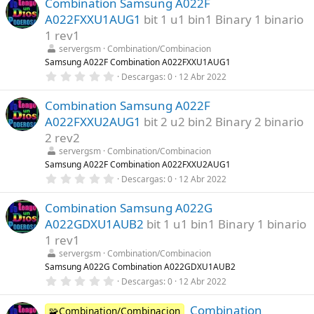
Combination Samsung A022F
0
)
e
A022FXXU1AUG1
bit 1 u1 bin1 Binary 1 binario
s
t
1 rev1
r
servergsm
Combination/Combinacion
e
l
Samsung A022F Combination A022FXXU1AUG1
l
0
Descargas
0
12 Abr 2022
a
,
(
0
s
Combination Samsung A022F
0
)
e
A022FXXU2AUG1
bit 2 u2 bin2 Binary 2 binario
s
t
2 rev2
r
servergsm
Combination/Combinacion
e
l
Samsung A022F Combination A022FXXU2AUG1
l
0
Descargas
0
12 Abr 2022
a
,
(
0
s
Combination Samsung A022G
0
)
e
A022GDXU1AUB2
bit 1 u1 bin1 Binary 1 binario
s
t
1 rev1
r
servergsm
Combination/Combinacion
e
l
Samsung A022G Combination A022GDXU1AUB2
l
0
Descargas
0
12 Abr 2022
a
,
(
0
s
Combination
0
🧩Combination/Combinacion