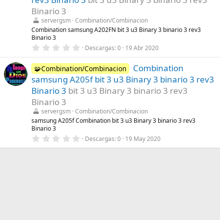
r
Binario 3
e
l
servergsm
Combination/Combinacion
l
Combination samsung A202FN bit 3 u3 Binary 3 binario 3 rev3
a
Binario 3
(
s
0
Descargas
0
19 Abr 2020
)
,
0
Combination
0
🧩Combination/Combinacion
e
samsung A205f bit 3 u3 Binary 3 binario 3 rev3
s
t
Binario 3
bit 3 u3 Binary 3 binario 3 rev3
r
Binario 3
e
l
servergsm
Combination/Combinacion
l
samsung A205f Combination bit 3 u3 Binary 3 binario 3 rev3
a
Binario 3
(
s
0
Descargas
0
19 May 2020
)
,
0
0
e
s
t
r
e
l
l
a