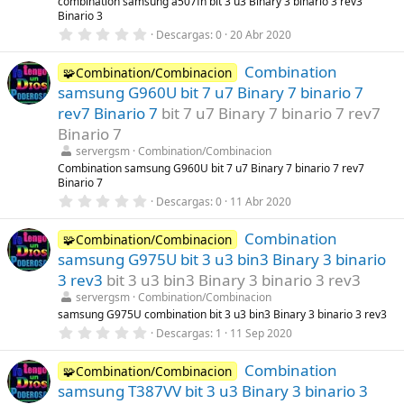
combination samsung a507fn bit 3 u3 Binary 3 binario 3 rev3
a
Binario 3
(
s
0
Descargas
0
20 Abr 2020
)
,
0
Combination
0
🧩Combination/Combinacion
e
samsung G960U bit 7 u7 Binary 7 binario 7
s
t
rev7 Binario 7
bit 7 u7 Binary 7 binario 7 rev7
r
Binario 7
e
l
servergsm
Combination/Combinacion
l
Combination samsung G960U bit 7 u7 Binary 7 binario 7 rev7
a
Binario 7
(
s
0
Descargas
0
11 Abr 2020
)
,
0
Combination
0
🧩Combination/Combinacion
e
samsung G975U bit 3 u3 bin3 Binary 3 binario
s
t
3 rev3
bit 3 u3 bin3 Binary 3 binario 3 rev3
r
servergsm
Combination/Combinacion
e
l
samsung G975U combination bit 3 u3 bin3 Binary 3 binario 3 rev3
l
0
Descargas
1
11 Sep 2020
a
,
(
0
s
Combination
0
🧩Combination/Combinacion
)
e
samsung T387VV bit 3 u3 Binary 3 binario 3
s