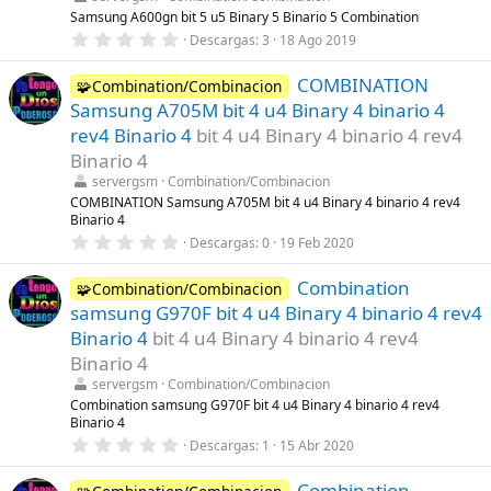
e
l
Samsung A600gn bit 5 u5 Binary 5 Binario 5 Combination
l
0
Descargas
3
18 Ago 2019
a
,
(
0
s
COMBINATION
0
🧩Combination/Combinacion
)
e
Samsung A705M bit 4 u4 Binary 4 binario 4
s
t
rev4 Binario 4
bit 4 u4 Binary 4 binario 4 rev4
r
Binario 4
e
l
servergsm
Combination/Combinacion
l
COMBINATION Samsung A705M bit 4 u4 Binary 4 binario 4 rev4
a
Binario 4
(
s
0
Descargas
0
19 Feb 2020
)
,
0
Combination
0
🧩Combination/Combinacion
e
samsung G970F bit 4 u4 Binary 4 binario 4 rev4
s
t
Binario 4
bit 4 u4 Binary 4 binario 4 rev4
r
Binario 4
e
l
servergsm
Combination/Combinacion
l
Combination samsung G970F bit 4 u4 Binary 4 binario 4 rev4
a
Binario 4
(
s
0
Descargas
1
15 Abr 2020
)
,
0
Combination
0