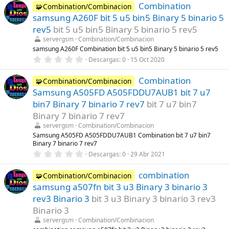
Combination
0
🧩Combination/Combinacion
e
samsung A260F bit 5 u5 bin5 Binary 5 binario 5
s
t
rev5
bit 5 u5 bin5 Binary 5 binario 5 rev5
r
servergsm
Combination/Combinacion
e
l
samsung A260F Combination bit 5 u5 bin5 Binary 5 binario 5 rev5
l
0
Descargas
0
15 Oct 2020
a
,
(
0
s
Combination
0
🧩Combination/Combinacion
)
e
Samsung A505FD A505FDDU7AUB1 bit 7 u7
s
t
bin7 Binary 7 binario 7 rev7
bit 7 u7 bin7
r
Binary 7 binario 7 rev7
e
l
servergsm
Combination/Combinacion
l
Samsung A505FD A505FDDU7AUB1 Combination bit 7 u7 bin7
a
Binary 7 binario 7 rev7
(
s
0
Descargas
0
29 Abr 2021
)
,
0
combination
0
🧩Combination/Combinacion
e
samsung a507fn bit 3 u3 Binary 3 binario 3
s
t
rev3 Binario 3
bit 3 u3 Binary 3 binario 3 rev3
r
Binario 3
e
l
servergsm
Combination/Combinacion
l