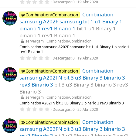
s
0
Descargas
0
19 Abr 2020
)
,
0
Combination
0
🧩Combination/Combinacion
e
samsung A202F samsung bit 1 u1 Binary 1
s
t
binario 1 rev1 Binario 1
bit 1 u1 Binary 1
r
binario 1 rev1 Binario 1
e
l
servergsm
Combination/Combinacion
l
Combination samsung A202F samsung bit 1 u1 Binary 1 binario 1
a
rev1 Binario 1
(
s
0
Descargas
0
19 Abr 2020
)
,
0
Combination
0
🧩Combination/Combinacion
e
samsung A202FN bit 3 u3 Binary 3 binario 3
s
t
rev3 Binario 3
bit 3 u3 Binary 3 binario 3 rev3
r
Binario 3
e
l
servergsm
Combination/Combinacion
l
Combination A202FN bit 3 u3 Binary 3 binario 3 rev3 Binario 3
a
(
0
Descargas
0
25 Abr 2020
s
,
)
0
Combination
0
🧩Combination/Combinacion
e
samsung A202FN bit 3 u3 Binary 3 binario 3
s
t
rev3 Binario 3
bit 3 u3 Binary 3 binario 3 rev3