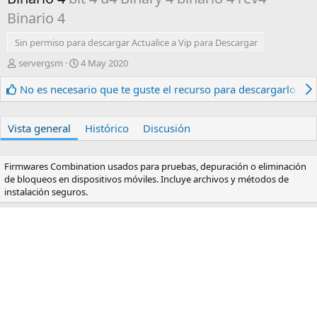
Binario 4
Sin permiso para descargar Actualice a Vip para Descargar
A
F
servergsm
4 May 2020
u
e
t
c
No es necesario que te guste el recurso para descargarlo.
o
h
r
a
d
Vista general
Histórico
Discusión
e
c
r
Firmwares Combination usados para pruebas, depuración o eliminación
e
de bloqueos en dispositivos móviles. Incluye archivos y métodos de
a
instalación seguros.
c
i
ó
n