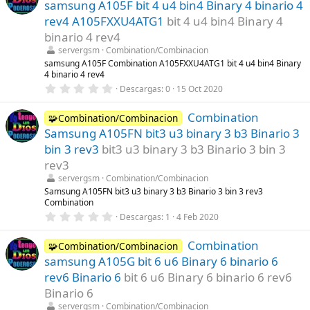
samsung A105F bit 4 u4 bin4 Binary 4 binario 4
s
t
rev4 A105FXXU4ATG1
bit 4 u4 bin4 Binary 4
r
binario 4 rev4
e
l
servergsm
Combination/Combinacion
l
samsung A105F Combination A105FXXU4ATG1 bit 4 u4 bin4 Binary
a
4 binario 4 rev4
(
s
0
Descargas
0
15 Oct 2020
)
,
0
Combination
0
🧩Combination/Combinacion
e
Samsung A105FN bit3 u3 binary 3 b3 Binario 3
s
t
bin 3 rev3
bit3 u3 binary 3 b3 Binario 3 bin 3
r
rev3
e
l
servergsm
Combination/Combinacion
l
Samsung A105FN bit3 u3 binary 3 b3 Binario 3 bin 3 rev3
a
Combination
(
s
0
Descargas
1
4 Feb 2020
)
,
0
Combination
0
🧩Combination/Combinacion
e
samsung A105G bit 6 u6 Binary 6 binario 6
s
t
rev6 Binario 6
bit 6 u6 Binary 6 binario 6 rev6
r
Binario 6
e
l
servergsm
Combination/Combinacion