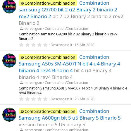
Combination
0
🧩Combination/Combinacion
e
samsung G9700 bit 2 u2 Binary 2 binario 2
s
t
rev2 Binario 2
bit 2 u2 Binary 2 binario 2 rev2
r
Binario 2
e
l
servergsm
Combination/Combinacion
l
Combination samsung G9700 bit 2 u2 Binary 2 binario 2 rev2
a
Binario 2
(
s
0
Descargas
0
15 Abr 2020
)
,
0
Combination
0
🧩Combination/Combinacion
e
Samsung A50s SM-A507FN bit 4 u4 Binary 4
s
t
binario 4 rev4 Binario 4
bit 4 u4 Binary 4
r
binario 4 rev4 Binario 4
e
l
servergsm
Combination/Combinacion
l
Combination Samsung A50s SM-A507FN bit 4 u4 Binary 4 binario 4
a
rev4 Binario 4
(
s
0
Descargas
0
20 Abr 2020
)
,
0
Combination
0
🧩Combination/Combinacion
e
Samsung A600gn bit 5 u5 Binary 5 Binario 5
s
t
version binario 5 U5 binary 5
r
servergsm
Combination/Combinacion