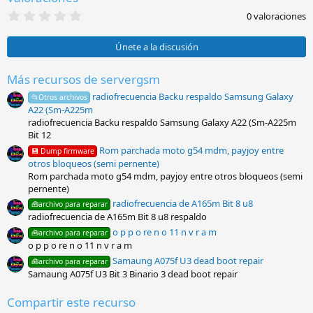
0
0 valoraciones
,
0
0
Únete a la discusión
e
s
t
Más recursos de servergsm
r
radiofrecuencia Backu respaldo Samsung Galaxy
e
📂Otros archivos
l
A22 (Sm-A225m
l
radiofrecuencia Backu respaldo Samsung Galaxy A22 (Sm-A225m
a
Bit 12
(
s
Rom parchada moto g54 mdm, payjoy entre
💾 Dump firmware
)
otros bloqueos (semi pernente)
Rom parchada moto g54 mdm, payjoy entre otros bloqueos (semi
pernente)
radiofrecuencia de A165m Bit 8 u8
🧰archivo para reparar
radiofrecuencia de A165m Bit 8 u8 respaldo
o p p o re n o 11 n v r a m
🧰archivo para reparar
o p p o re n o 11 n v r a m
Samaung A075f U3 dead boot repair
🧰archivo para reparar
Samaung A075f U3 Bit 3 Binario 3 dead boot repair
Compartir este recurso