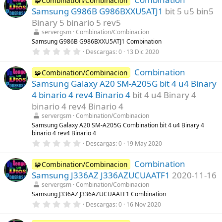
🧩Combination/Combinacion
e
Samsung G986B G986BXXU5ATJ1
bit 5 u5 bin5
s
t
Binary 5 binario 5 rev5
r
servergsm
Combination/Combinacion
e
l
Samsung G986B G986BXXU5ATJ1 Combination
l
0
Descargas
0
13 Dic 2020
a
,
(
0
s
Combination
0
🧩Combination/Combinacion
)
e
Samsung Galaxy A20 SM-A205G bit 4 u4 Binary
s
t
4 binario 4 rev4 Binario 4
bit 4 u4 Binary 4
r
binario 4 rev4 Binario 4
e
l
servergsm
Combination/Combinacion
l
Samsung Galaxy A20 SM-A205G Combination bit 4 u4 Binary 4
a
binario 4 rev4 Binario 4
(
s
0
Descargas
0
19 May 2020
)
,
0
Combination
0
🧩Combination/Combinacion
e
Samsung J336AZ J336AZUCUAATF1
2020-11-16
s
t
servergsm
Combination/Combinacion
r
Samsung J336AZ J336AZUCUAATF1 Combination
e
0
Descargas
0
16 Nov 2020
l
,
l
0
a