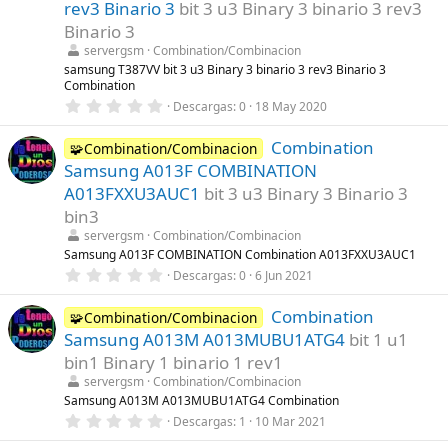
t
rev3 Binario 3
bit 3 u3 Binary 3 binario 3 rev3
r
Binario 3
e
l
servergsm
Combination/Combinacion
l
samsung T387VV bit 3 u3 Binary 3 binario 3 rev3 Binario 3
a
Combination
(
s
0
Descargas
0
18 May 2020
)
,
0
Combination
0
🧩Combination/Combinacion
e
Samsung A013F COMBINATION
s
t
A013FXXU3AUC1
bit 3 u3 Binary 3 Binario 3
r
bin3
e
l
servergsm
Combination/Combinacion
l
Samsung A013F COMBINATION Combination A013FXXU3AUC1
a
(
0
Descargas
0
6 Jun 2021
s
,
)
0
Combination
0
🧩Combination/Combinacion
e
Samsung A013M A013MUBU1ATG4
bit 1 u1
s
t
bin1 Binary 1 binario 1 rev1
r
servergsm
Combination/Combinacion
e
l
Samsung A013M A013MUBU1ATG4 Combination
l
0
Descargas
1
10 Mar 2021
a
,
(
0