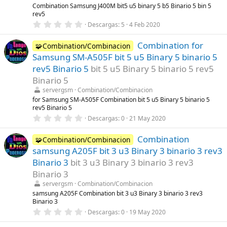
l
Combination Samsung J400M bit5 u5 binary 5 b5 Binario 5 bin 5
a
rev5
(
s
0
Descargas
5
4 Feb 2020
)
,
0
Combination for
0
🧩Combination/Combinacion
e
Samsung SM-A505F bit 5 u5 Binary 5 binario 5
s
t
rev5 Binario 5
bit 5 u5 Binary 5 binario 5 rev5
r
Binario 5
e
l
servergsm
Combination/Combinacion
l
for Samsung SM-A505F Combination bit 5 u5 Binary 5 binario 5
a
rev5 Binario 5
(
s
0
Descargas
0
21 May 2020
)
,
0
Combination
0
🧩Combination/Combinacion
e
samsung A205F bit 3 u3 Binary 3 binario 3 rev3
s
t
Binario 3
bit 3 u3 Binary 3 binario 3 rev3
r
Binario 3
e
l
servergsm
Combination/Combinacion
l
samsung A205F Combination bit 3 u3 Binary 3 binario 3 rev3
a
Binario 3
(
s
0
Descargas
0
19 May 2020
)
,
0