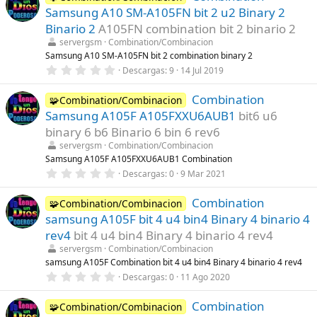
)
e
Samsung A10 SM-A105FN bit 2 u2 Binary 2
s
t
Binario 2
A105FN combination bit 2 binario 2
r
servergsm
Combination/Combinacion
e
l
Samsung A10 SM-A105FN bit 2 combination binary 2
l
0
Descargas
9
14 Jul 2019
a
,
(
0
s
Combination
0
🧩Combination/Combinacion
)
e
Samsung A105F A105FXXU6AUB1
bit6 u6
s
t
binary 6 b6 Binario 6 bin 6 rev6
r
servergsm
Combination/Combinacion
e
l
Samsung A105F A105FXXU6AUB1 Combination
l
0
Descargas
0
9 Mar 2021
a
,
(
0
s
Combination
0
🧩Combination/Combinacion
)
e
samsung A105F bit 4 u4 bin4 Binary 4 binario 4
s
t
rev4
bit 4 u4 bin4 Binary 4 binario 4 rev4
r
servergsm
Combination/Combinacion
e
l
samsung A105F Combination bit 4 u4 bin4 Binary 4 binario 4 rev4
l
0
Descargas
0
11 Ago 2020
a
,
(
0
s
Combination
0
🧩Combination/Combinacion
)
e