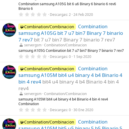
l
Combination samsung A105G bit 6 u6 Binary 6 binario 6 rev6
a
Binario 6
(
s
0
Descargas
2
24 Feb 2020
)
,
0
Combination
0
🧩Combination/Combinacion
e
samsung A105G bit 7 u7 bin7 Binary 7 binario
s
t
7 rev7
bit 7 u7 bin7 Binary 7 binario 7 rev7
r
servergsm
Combination/Combinacion
e
l
samsung A105G Combination bit 7 u7 bin7 Binary 7 binario 7 rev7
l
0
Descargas
0
1 Sep 2020
a
,
(
0
s
Combination
0
🧩Combination/Combinacion
)
e
samsung A105M bit4 u4 binary 4 b4 Binario 4
s
t
bin 4 rev4
bit4 u4 binary 4 b4 Binario 4 bin 4
r
rev4
e
l
servergsm
Combination/Combinacion
l
samsung A105M bit4 u4 binary 4 b4 Binario 4 bin 4 rev4
a
Combination
(
s
0
Descargas
0
30 Ene 2020
)
,
0
Combination
0
🧩Combination/Combinacion
e
samsung A105M bit5 u5 binary 5 b5 Binario 5