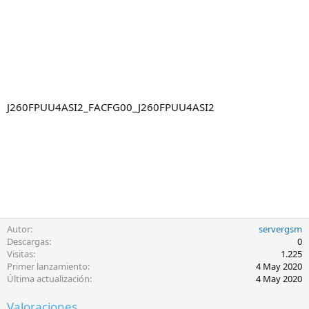
J260FPUU4ASI2_FACFG00_J260FPUU4ASI2
Autor
servergsm
Descargas
0
Visitas
1.225
Primer lanzamiento
4 May 2020
Última actualización
4 May 2020
Valoraciones