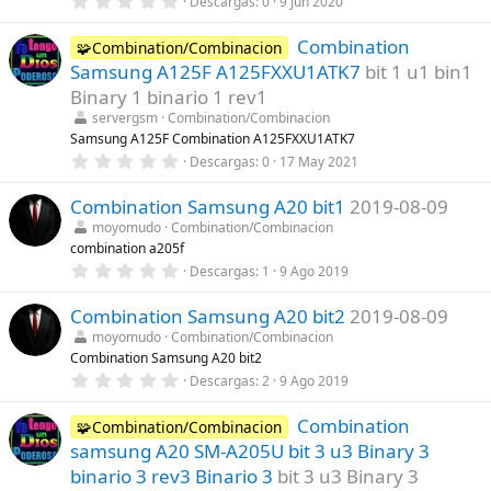
Descargas
0
9 Jun 2020
a
,
(
0
s
Combination
0
🧩Combination/Combinacion
)
e
Samsung A125F A125FXXU1ATK7
bit 1 u1 bin1
s
t
Binary 1 binario 1 rev1
r
servergsm
Combination/Combinacion
e
l
Samsung A125F Combination A125FXXU1ATK7
l
0
Descargas
0
17 May 2021
a
,
(
0
s
Combination Samsung A20 bit1
2019-08-09
0
)
e
moyomudo
Combination/Combinacion
s
combination a205f
t
r
0
Descargas
1
9 Ago 2019
e
,
l
0
l
Combination Samsung A20 bit2
2019-08-09
0
a
e
moyomudo
Combination/Combinacion
(
s
Combination Samsung A20 bit2
s
t
)
r
0
Descargas
2
9 Ago 2019
e
,
l
0
l
Combination
0
🧩Combination/Combinacion
a
e
samsung A20 SM-A205U bit 3 u3 Binary 3
(
s
s
t
binario 3 rev3 Binario 3
bit 3 u3 Binary 3
)
r