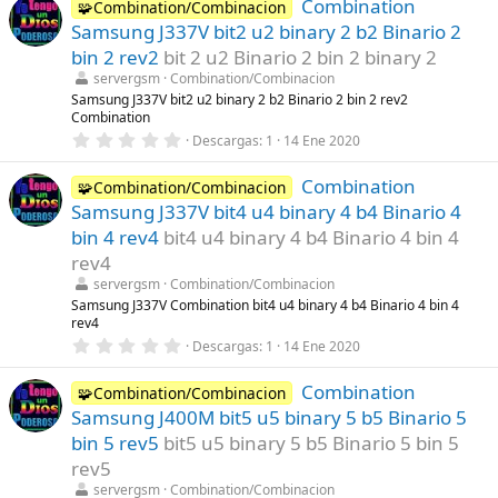
Combination
0
🧩Combination/Combinacion
(
e
s
Samsung J337V bit2 u2 binary 2 b2 Binario 2
s
)
t
bin 2 rev2
bit 2 u2 Binario 2 bin 2 binary 2
r
servergsm
Combination/Combinacion
e
l
Samsung J337V bit2 u2 binary 2 b2 Binario 2 bin 2 rev2
l
Combination
a
0
Descargas
1
14 Ene 2020
(
,
s
0
)
Combination
0
🧩Combination/Combinacion
e
Samsung J337V bit4 u4 binary 4 b4 Binario 4
s
t
bin 4 rev4
bit4 u4 binary 4 b4 Binario 4 bin 4
r
rev4
e
l
servergsm
Combination/Combinacion
l
Samsung J337V Combination bit4 u4 binary 4 b4 Binario 4 bin 4
a
rev4
(
s
0
Descargas
1
14 Ene 2020
)
,
0
Combination
0
🧩Combination/Combinacion
e
Samsung J400M bit5 u5 binary 5 b5 Binario 5
s
t
bin 5 rev5
bit5 u5 binary 5 b5 Binario 5 bin 5
r
rev5
e
l
servergsm
Combination/Combinacion