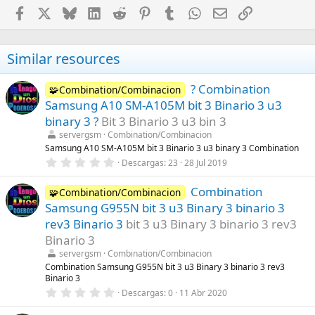
Facebook
X
Bluesky
LinkedIn
Reddit
Pinterest
Tumblr
WhatsApp
Email
Enlace
Similar resources
? Combination
🧩Combination/Combinacion
Samsung A10 SM-A105M bit 3 Binario 3 u3
binary 3 ?
Bit 3 Binario 3 u3 bin 3
servergsm
Combination/Combinacion
Samsung A10 SM-A105M bit 3 Binario 3 u3 binary 3 Combination
0
Descargas
23
28 Jul 2019
,
0
Combination
0
🧩Combination/Combinacion
e
Samsung G955N bit 3 u3 Binary 3 binario 3
s
t
rev3 Binario 3
bit 3 u3 Binary 3 binario 3 rev3
r
Binario 3
e
l
servergsm
Combination/Combinacion
l
Combination Samsung G955N bit 3 u3 Binary 3 binario 3 rev3
a
Binario 3
(
s
0
Descargas
0
11 Abr 2020
)
,
0