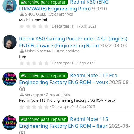
Redmi K30 (ENG
0
🧰archivo para reparar
(
e
s
FIRMWARE) Engineering Rom)
9.0/10
s
)
t
SNOOKABLE
Otros archivos
r
Model name: lmi
e
0
Descargas
1
17 Abr 2021
l
,
l
0
a
Redmi K50 Gaming PocoPhone F4 GT (Ingres)
0
(
e
s
ENG Firmware (Engineering Rom)
2022-08-03
s
)
t
UnlockMaster40
Otros archivos
r
free
e
0
Descargas
1
3 Ago 2022
l
,
l
0
a
Redmi Note 11E Pro
0
🧰archivo para reparar
(
e
s
Engineering Factory ENG ROM – veux
2025-08-
s
)
t
08
r
servergsm
Otros archivos
e
l
Redmi Note 11E Pro Engineering Factory ENG ROM – veux
l
0
Descargas
0
8 Ago 2025
a
,
(
0
s
Redmi Note 11S
0
🧰archivo para reparar
)
e
Engineering Factory ENG ROM – fleur
2025-08-
s
t
08