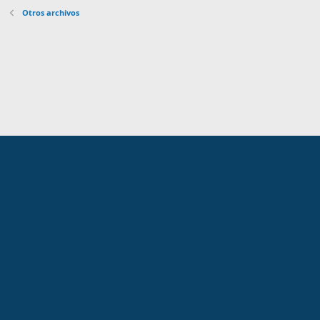
(
Otros archivos
s
)