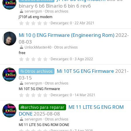
e
)
binary 6 b6 Binario 6 bin 6 rev6
s
t
servergsm
Otros archivos
r
J710f u6 eng modem
e
0
Descargas
0
22 Abr 2021
l
,
l
0
a
Mi 10 () ENG Firmware (Engineering Rom)
2022-
0
(
e
s
08-03
s
)
t
UnlockMaster40
Otros archivos
r
free
e
0
Descargas
0
3 Ago 2022
l
,
l
0
a
Mi 10T 5G ENG Firmware
2021-
0
📂Otros archivos
(
e
s
03-15
s
)
t
servergsm
Otros archivos
r
Mi 10T 5G ENG Firmware
e
0
Descargas
0
14 Mar 2021
l
,
l
0
a
MI 11 LITE 5G ENG ROM
0
🧰archivo para reparar
(
e
s
DONE
2025-08-08
s
)
t
servergsm
Otros archivos
r
MI 11 LITE 5G ENG ROM DONE
e
0
Descargas
0
7 Ago 2025