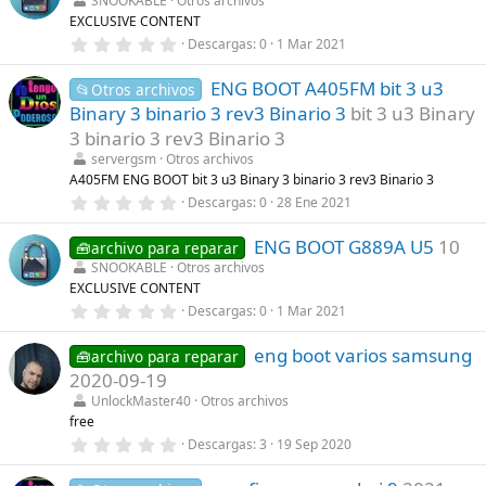
SNOOKABLE
Otros archivos
(
s
EXCLUSIVE CONTENT
s
t
)
r
0
Descargas
0
1 Mar 2021
e
,
l
0
l
ENG BOOT A405FM bit 3 u3
0
📂Otros archivos
a
e
Binary 3 binario 3 rev3 Binario 3
bit 3 u3 Binary
(
s
s
t
3 binario 3 rev3 Binario 3
)
r
servergsm
Otros archivos
e
l
A405FM ENG BOOT bit 3 u3 Binary 3 binario 3 rev3 Binario 3
l
0
Descargas
0
28 Ene 2021
a
,
(
0
s
ENG BOOT G889A U5
10
0
🧰archivo para reparar
)
e
SNOOKABLE
Otros archivos
s
EXCLUSIVE CONTENT
t
r
0
Descargas
0
1 Mar 2021
e
,
l
0
l
eng boot varios samsung
0
🧰archivo para reparar
a
e
2020-09-19
(
s
s
t
UnlockMaster40
Otros archivos
)
r
free
e
0
Descargas
3
19 Sep 2020
l
,
l
0
a