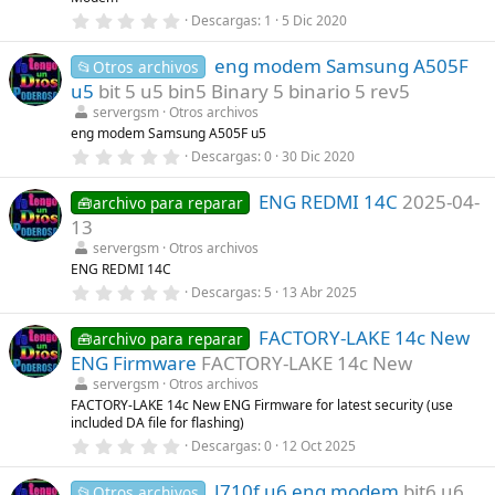
e
0
Descargas
1
5 Dic 2020
l
,
l
0
a
eng modem Samsung A505F
0
📂Otros archivos
(
e
s
u5
bit 5 u5 bin5 Binary 5 binario 5 rev5
s
)
t
servergsm
Otros archivos
r
eng modem Samsung A505F u5
e
0
Descargas
0
30 Dic 2020
l
,
l
0
a
ENG REDMI 14C
2025-04-
0
🧰archivo para reparar
(
e
s
13
s
)
t
servergsm
Otros archivos
r
ENG REDMI 14C
e
0
Descargas
5
13 Abr 2025
l
,
l
0
a
FACTORY-LAKE 14c New
0
🧰archivo para reparar
(
e
s
ENG Firmware
FACTORY-LAKE 14c New
s
)
t
servergsm
Otros archivos
r
FACTORY-LAKE 14c New ENG Firmware for latest security (use
e
included DA file for flashing)
l
0
l
Descargas
0
12 Oct 2025
,
a
0
(
J710f u6 eng modem
bit6 u6
0
s
📂Otros archivos