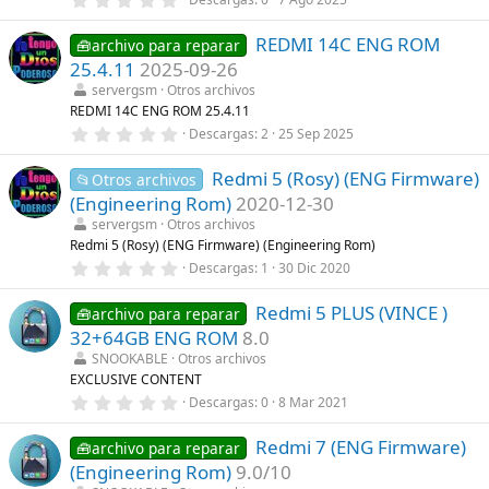
l
,
l
0
a
REDMI 14C ENG ROM
0
🧰archivo para reparar
(
e
s
25.4.11
2025-09-26
s
)
t
servergsm
Otros archivos
r
REDMI 14C ENG ROM 25.4.11
e
0
Descargas
2
25 Sep 2025
l
,
l
0
a
Redmi 5 (Rosy) (ENG Firmware)
0
📂Otros archivos
(
e
s
(Engineering Rom)
2020-12-30
s
)
t
servergsm
Otros archivos
r
Redmi 5 (Rosy) (ENG Firmware) (Engineering Rom)
e
0
Descargas
1
30 Dic 2020
l
,
l
0
a
Redmi 5 PLUS (VINCE )
0
🧰archivo para reparar
(
e
s
32+64GB ENG ROM
8.0
s
)
t
SNOOKABLE
Otros archivos
r
EXCLUSIVE CONTENT
e
0
Descargas
0
8 Mar 2021
l
,
l
0
a
Redmi 7 (ENG Firmware)
0
🧰archivo para reparar
(
e
s
(Engineering Rom)
9.0/10
s
)