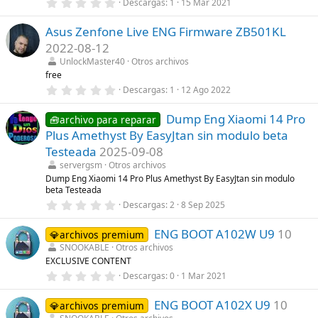
0
Descargas
1
15 Mar 2021
l
,
l
0
a
Asus Zenfone Live ENG Firmware ZB501KL
0
(
e
s
2022-08-12
s
)
t
UnlockMaster40
Otros archivos
r
free
e
0
Descargas
1
12 Ago 2022
l
,
l
0
a
Dump Eng Xiaomi 14 Pro
0
🧰archivo para reparar
(
e
s
Plus Amethyst By EasyJtan sin modulo beta
s
)
t
Testeada
2025-09-08
r
servergsm
Otros archivos
e
l
Dump Eng Xiaomi 14 Pro Plus Amethyst By EasyJtan sin modulo
l
beta Testeada
a
0
Descargas
2
8 Sep 2025
(
,
s
0
)
ENG BOOT A102W U9
10
0
💎archivos premium
e
SNOOKABLE
Otros archivos
s
EXCLUSIVE CONTENT
t
r
0
Descargas
0
1 Mar 2021
e
,
l
0
l
ENG BOOT A102X U9
10
0
💎archivos premium
a
e