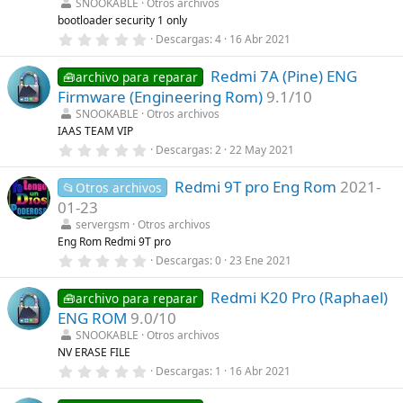
t
SNOOKABLE
Otros archivos
r
bootloader security 1 only
e
0
Descargas
4
16 Abr 2021
l
,
l
0
a
Redmi 7A (Pine) ENG
0
🧰archivo para reparar
(
e
s
Firmware (Engineering Rom)
9.1/10
s
)
t
SNOOKABLE
Otros archivos
r
IAAS TEAM VIP
e
0
Descargas
2
22 May 2021
l
,
l
0
a
Redmi 9T pro Eng Rom
2021-
0
📂Otros archivos
(
e
s
01-23
s
)
t
servergsm
Otros archivos
r
Eng Rom Redmi 9T pro
e
0
Descargas
0
23 Ene 2021
l
,
l
0
a
Redmi K20 Pro (Raphael)
0
🧰archivo para reparar
(
e
s
ENG ROM
9.0/10
s
)
t
SNOOKABLE
Otros archivos
r
NV ERASE FILE
e
0
Descargas
1
16 Abr 2021
l
,
l
0
a