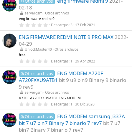
eng firmware redmi 9
2021-
0
📂Otros archivos
(
e
s
02-18
s
)
t
servergsm
Otros archivos
r
eng firmware redmi 9
e
0
Descargas
3
17 Feb 2021
l
,
l
0
a
ENG FIRMWARE REDMI NOTE 9 PRO MAX
2022-
0
(
e
s
04-29
s
)
t
UnlockMaster40
Otros archivos
r
free
e
0
Descargas
1
29 Abr 2022
l
,
l
0
a
ENG MODEM A720F
0
📂Otros archivos
(
e
s
A720FXXU9ATB1
bit 9 u9 bin9 Binary 9 binario
s
)
t
9 rev9
r
servergsm
Otros archivos
e
l
A720F A720FXXU9ATB1 ENG MODEM
l
0
Descargas
1
30 Dic 2020
a
,
(
0
s
ENG MODEM samsung J337A
0
📂Otros archivos
)
e
bit 7 u7 bin7 Binary 7 binario 7 rev7
bit 7 u7
s
t
bin7 Binary 7 binario 7 rev7