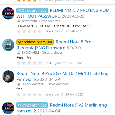
,
l
0
a
REDMI NOTE 7 PRO ENG ROM
0
📂Otros archivos
(
e
s
WITHOUT PASSWORD
2021-02-28
s
)
t
servergsm
Otros archivos
r
REDMI NOTE 7 PRO ENG ROM WITHOUT PASSWORD
e
0
Descargas
0
27 Feb 2021
l
,
l
0
a
Redmi Note 8 Pro
0
💎archivos premium
(
e
s
[begonia]ENG Firmware
8.0/9.0
s
)
t
SNOOKABLE
Otros archivos
r
Repair File
e
0
Descargas
2
21 Mar 2021
l
,
l
0
a
Redmi Note 9 Pro 5G / Mi 10i / Mi 10T Lite Eng
0
(
e
s
Firmware
2022-04-29
s
)
t
UnlockMaster40
Otros archivos
r
free
e
0
Descargas
0
29 Abr 2022
l
,
l
0
a
Redmi Note 9 V2 Merlin eng
0
📂Otros archivos
(
e
s
rom rev 2
2021-04-04
s
)