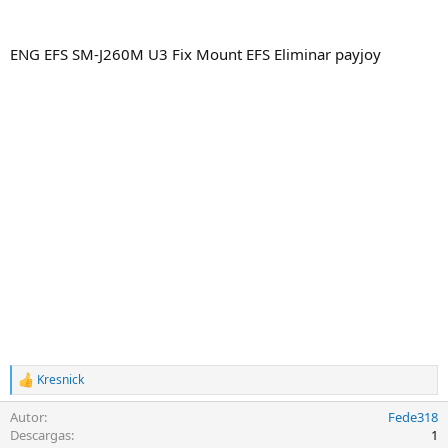
ENG EFS SM-J260M U3 Fix Mount EFS Eliminar payjoy
Kresnick
R
e
Autor
Fede318
a
c
Descargas
1