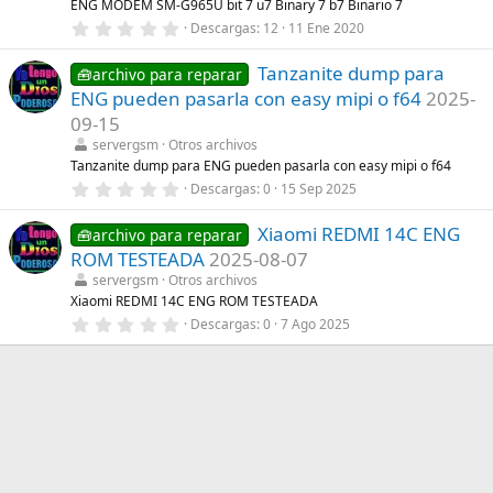
l
ENG MODEM SM-G965U bit 7 u7 Binary 7 b7 Binario 7
l
0
Descargas
12
11 Ene 2020
a
,
(
0
s
Tanzanite dump para
0
🧰archivo para reparar
)
e
ENG pueden pasarla con easy mipi o f64
2025-
s
t
09-15
r
servergsm
Otros archivos
e
l
Tanzanite dump para ENG pueden pasarla con easy mipi o f64
l
0
Descargas
0
15 Sep 2025
a
,
(
0
s
Xiaomi REDMI 14C ENG
0
🧰archivo para reparar
)
e
ROM TESTEADA
2025-08-07
s
t
servergsm
Otros archivos
r
Xiaomi REDMI 14C ENG ROM TESTEADA
e
0
Descargas
0
7 Ago 2025
l
,
l
0
a
0
(
e
s
s
)
t
r
e
l
l
a