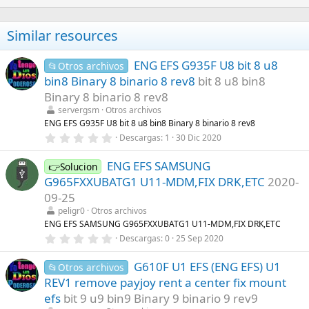
Similar resources
ENG EFS G935F U8 bit 8 u8
📂Otros archivos
bin8 Binary 8 binario 8 rev8
bit 8 u8 bin8
Binary 8 binario 8 rev8
servergsm
Otros archivos
ENG EFS G935F U8 bit 8 u8 bin8 Binary 8 binario 8 rev8
0
Descargas
1
30 Dic 2020
,
0
ENG EFS SAMSUNG
0
👉Solucion
e
G965FXXUBATG1 U11-MDM,FIX DRK,ETC
2020-
s
t
09-25
r
peligr0
Otros archivos
e
l
ENG EFS SAMSUNG G965FXXUBATG1 U11-MDM,FIX DRK,ETC
l
0
Descargas
0
25 Sep 2020
a
,
(
0
s
G610F U1 EFS (ENG EFS) U1
0
📂Otros archivos
)
e
REV1 remove payjoy rent a center fix mount
s
t
efs
bit 9 u9 bin9 Binary 9 binario 9 rev9
r