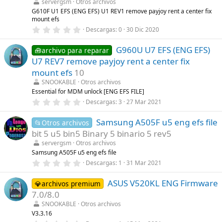
servergsm
Otros archivos
e
l
G610F U1 EFS (ENG EFS) U1 REV1 remove payjoy rent a center fix
l
mount efs
a
0
Descargas
0
30 Dic 2020
(
,
s
0
)
G960U U7 EFS (ENG EFS)
0
🧰archivo para reparar
e
U7 REV7 remove payjoy rent a center fix
s
t
mount efs
10
r
SNOOKABLE
Otros archivos
e
l
Essential for MDM unlock [ENG EFS FILE]
l
0
Descargas
3
27 Mar 2021
a
,
(
0
s
Samsung A505F u5 eng efs file
0
📂Otros archivos
)
e
bit 5 u5 bin5 Binary 5 binario 5 rev5
s
t
servergsm
Otros archivos
r
Samsung A505F u5 eng efs file
e
0
Descargas
1
31 Mar 2021
l
,
l
0
a
ASUS V520KL ENG Firmware
0
💎archivos premium
(
e
s
7.0/8.0
s
)
t
SNOOKABLE
Otros archivos
r
V3.3.16
e