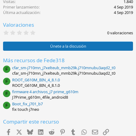
c
Visitas
1.840
i
Primer lanzamiento
4 Sep 2019
o
Última actualización
4 Sep 2019
n
e
Valoraciones
s
:
0
0 valoraciones
,
0
0
Únete a la discusión
e
s
t
Más recursos de Fede318
r
cfar_sm-j710mn_j7xelteub_mmb29k.j710mnubu3aqd2_t0
e
F
l
cfar_sm-j710mn_j7xelteub_mmb29k.j710mnubu3aqd2_t0
l
ROOT_G610M_BIN_4_8.1.0
a
F
ROOT_G610M_BIN_4_8.1.0
(
s
firmware 4 archivos_j7 prime_g610m
F
)
J7Prime_g610m_4file_android8
Boot_fix_j701_b7
F
fix touch j7neo
Compartir este recurso
Facebook
X
Bluesky
LinkedIn
Reddit
Pinterest
Tumblr
WhatsApp
Email
Enlace