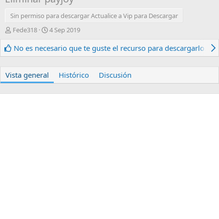
Sin permiso para descargar Actualice a Vip para Descargar
A
F
Fede318
4 Sep 2019
u
e
t
c
No es necesario que te guste el recurso para descargarlo.
o
h
r
a
d
Vista general
Histórico
Discusión
e
c
r
e
a
c
i
ó
n