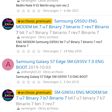
t
servergsm
Otros archivos
r
Redmi Note 9 V2 Merlin eng rom rev 2
e
0
Descargas
1
4 Abr 2021
l
,
l
0
a
Samsung G950U ENG
0
💎archivos premium
(
e
s
MODEM bit 7 u7 Binary 7 binario 7 rev7 Binario
s
)
t
7
bit 7 u7 Binary 7 binario 7 rev7 Binario 7
r
servergsm
Otros archivos
e
l
ENG MODEM Samsung G950U bit 7 u7 Binary 7 binario 7 rev7
l
Binario 7
a
0
Descargas
1
24 May 2020
(
,
s
0
)
Samsung Galaxy S7 Edge SM-G935V 7.0 ENG
0
A
e
BOOT
2019-10-03
s
t
anthonylol123
Otros archivos
r
Samsung Galaxy S7 Edge SM-G935V 7.0 ENG BOOT
e
0
Descargas
2
3 Oct 2019
l
,
l
0
a
SM-G965U ENG MODEM bit
0
💎archivos premium
(
e
s
7 u7 Binary 7 b7 Binario 7
bit7 u7 binary 7 b7
s
)
t
Binario 7 bin 7 rev7
r
servergsm
Otros archivos
e