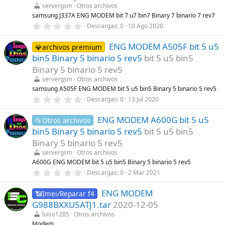
r
servergsm
Otros archivos
e
l
samsung J337A ENG MODEM bit 7 u7 bin7 Binary 7 binario 7 rev7
l
0
Descargas
0
10 Ago 2020
a
,
(
0
s
ENG MODEM A505F bit 5 u5
0
💎archivos premium
)
e
bin5 Binary 5 binario 5 rev5
bit 5 u5 bin5
s
t
Binary 5 binario 5 rev5
r
servergsm
Otros archivos
e
l
samsung A505F ENG MODEM bit 5 u5 bin5 Binary 5 binario 5 rev5
l
0
Descargas
0
13 Jul 2020
a
,
(
0
s
ENG MODEM A600G bit 5 u5
0
📂Otros archivos
)
e
bin5 Binary 5 binario 5 rev5
bit 5 u5 bin5
s
t
Binary 5 binario 5 rev5
r
servergsm
Otros archivos
e
l
A600G ENG MODEM bit 5 u5 bin5 Binary 5 binario 5 rev5
l
0
Descargas
0
2 Mar 2021
a
,
(
0
s
ENG MODEM
0
📶Imei/Reparar f4
)
e
G988BXXU5ATJ1.tar
2020-12-05
s
t
luiso1285
Otros archivos
r
Modem