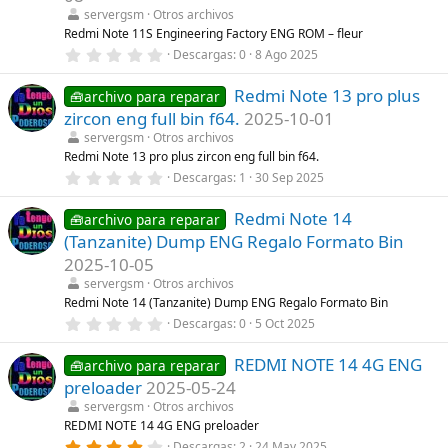
r
servergsm
Otros archivos
e
l
Redmi Note 11S Engineering Factory ENG ROM – fleur
l
0
Descargas
0
8 Ago 2025
a
,
(
0
s
Redmi Note 13 pro plus
0
🧰archivo para reparar
)
e
zircon eng full bin f64.
2025-10-01
s
t
servergsm
Otros archivos
r
Redmi Note 13 pro plus zircon eng full bin f64.
e
0
Descargas
1
30 Sep 2025
l
,
l
0
a
Redmi Note 14
0
🧰archivo para reparar
(
e
s
(Tanzanite) Dump ENG Regalo Formato Bin
s
)
t
2025-10-05
r
servergsm
Otros archivos
e
l
Redmi Note 14 (Tanzanite) Dump ENG Regalo Formato Bin
l
0
Descargas
0
5 Oct 2025
a
,
(
0
s
REDMI NOTE 14 4G ENG
0
🧰archivo para reparar
)
e
preloader
2025-05-24
s
t
servergsm
Otros archivos
r
REDMI NOTE 14 4G ENG preloader
e
4
Descargas
2
24 May 2025
l