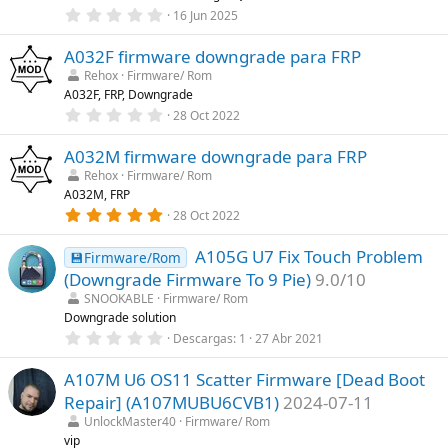
l
0
l
16 Jun 2025
,
a
0
(
A032F firmware downgrade para FRP
0
s
e
)
Rehox
Firmware/ Rom
s
A032F, FRP, Downgrade
t
r
0
28 Oct 2022
e
,
l
0
l
A032M firmware downgrade para FRP
0
a
e
Rehox
Firmware/ Rom
(
s
A032M, FRP
s
t
)
r
5
28 Oct 2022
e
,
l
0
l
A105G U7 Fix Touch Problem
0
💾Firmware/Rom
a
e
(Downgrade Firmware To 9 Pie)
9.0/10
(
s
s
t
SNOOKABLE
Firmware/ Rom
)
r
Downgrade solution
e
0
Descargas
1
27 Abr 2021
l
,
l
0
a
A107M U6 OS11 Scatter Firmware [Dead Boot
0
(
e
s
Repair] (A107MUBU6CVB1)
2024-07-11
s
)
t
UnlockMaster40
Firmware/ Rom
r
vip