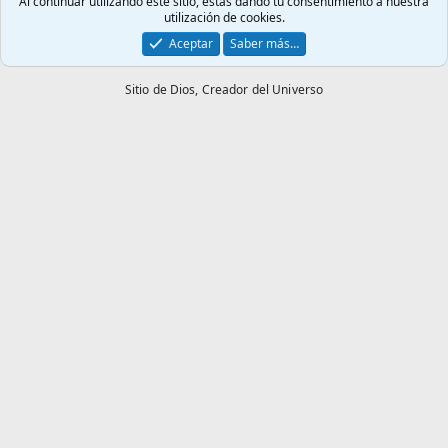
Al continuar utilizando este sitio, estás dando tu consentimiento a nuestra
utilización de cookies.
Aceptar
Saber más…
Sitio de Dios,
Creador del Universo