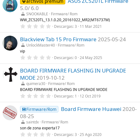
ASUS ZC520TL Firmware
0
💎archivos premium
(
e
s
5.0/ 6.0
s
)
t
SNOOKABLE
Firmware/ Rom
r
WW_ZC520TL_13.1.0.20_20161022_MR2(MT6737M)
e
0
Descargas
3
11 Mar 2021
l
,
l
0
a
Blackview Tab 15 Pro Firmware
2025-05-24
0
(
e
s
UnlockMaster40
Firmware/ Rom
s
)
vip
t
r
0
Descargas
0
24 May 2025
e
,
l
0
l
BOARD FIRMWARE FLASHING IN UPGRADE
0
a
e
MODE
2019-10-12
(
s
s
t
quimera30
Firmware/ Rom
)
r
BOARD FIRMWARE FLASHING IN UPGRADE MODE
e
0
Descargas
1
12 Oct 2019
l
,
l
0
a
Board Firmware Huawei
2020-
0
💾Firmware/Rom
(
e
s
08-25
s
)
t
saintdx
Firmware/ Rom
r
son de zona experta17
e
0
Descargas
3
25 Ago 2020
l
,
l