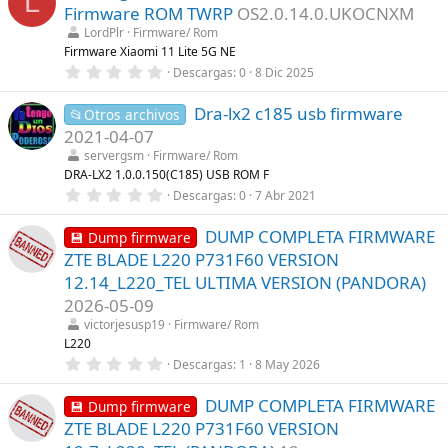
L
e
s
Firmware ROM TWRP
OS2.0.14.0.UKOCNXM
s
)
t
LordPlr
Firmware/ Rom
r
Firmware Xiaomi 11 Lite 5G NE
e
0
Descargas
0
8 Dic 2025
l
,
l
0
a
Dra-lx2 c185 usb firmware
0
📂Otros archivos
(
e
s
2021-04-07
s
)
t
servergsm
Firmware/ Rom
r
DRA-LX2 1.0.0.150(C185) USB ROM F
e
0
Descargas
0
7 Abr 2021
l
,
l
0
a
DUMP COMPLETA FIRMWARE
0
💾 Dump firmware
(
e
s
ZTE BLADE L220 P731F60 VERSION
s
)
t
12.14_L220_TEL ULTIMA VERSION (PANDORA)
r
2026-05-09
e
l
victorjesusp19
Firmware/ Rom
l
L220
a
(
0
Descargas
1
8 May 2026
s
,
)
0
DUMP COMPLETA FIRMWARE
0
💾 Dump firmware
e
ZTE BLADE L220 P731F60 VERSION
s
t