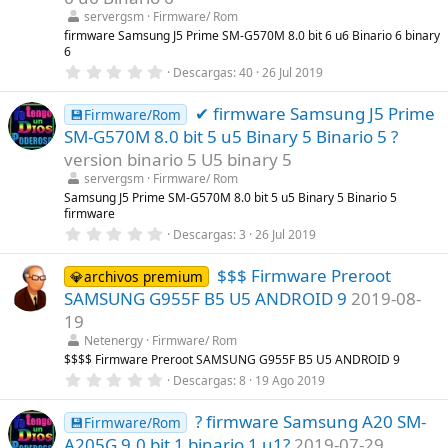
r
servergsm
Firmware/ Rom
e
l
firmware Samsung J5 Prime SM-G570M 8.0 bit 6 u6 Binario 6 binary
l
6
a
0
Descargas
40
26 Jul 2019
(
,
s
0
)
✔ firmware Samsung J5 Prime
0
💾Firmware/Rom
e
SM-G570M 8.0 bit 5 u5 Binary 5 Binario 5 ?
s
t
version binario 5 U5 binary 5
r
servergsm
Firmware/ Rom
e
l
Samsung J5 Prime SM-G570M 8.0 bit 5 u5 Binary 5 Binario 5
l
firmware
a
0
Descargas
3
26 Jul 2019
(
,
s
0
)
$$$ Firmware Preroot
0
💎archivos premium
e
SAMSUNG G955F B5 U5 ANDROID 9
2019-08-
s
t
19
r
Netenergy
Firmware/ Rom
e
l
$$$$ Firmware Preroot SAMSUNG G955F B5 U5 ANDROID 9
l
0
Descargas
8
19 Ago 2019
a
,
(
0
s
? firmware Samsung A20 SM-
0
💾Firmware/Rom
)
e
A205G 9.0 bit 1 binario 1 u1?
2019-07-29