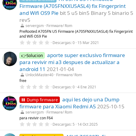
a
e
Firmware (A705FNXXU5ASL4) fix Fingerprint
(
s
s
t
and Wifi OS9 Pie
bit 5 u5 bin5 Binary 5 binario 5
)
r
rev5
e
l
servergsm
Firmware/ Rom
l
PreRooted A705FN U5 Firmware (A705FNXXU5ASL4) fix Fingerprint
a
and Wifi OS9 Pie
(
s
0
Descargas
0
15 Mar 2021
)
,
0
aporte super exclusivo firmware
0
👉Solucion
e
para revivir mi a3 despues de actualizar a
s
t
android 11
2021-01-04
r
UnlockMaster40
Firmware/ Rom
e
l
free
l
0
Descargas
0
4 Ene 2021
a
,
(
0
s
aqui les dejo una Dump
0
💾 Dump firmware
)
e
firmware para Xiaomi Redmi A5
2025-10-15
s
t
servergsm
Firmware/ Rom
r
para revivir con F64
e
0
Descargas
5
14 Oct 2025
l
,
l
0
a