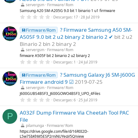
s
t
servergsm
Firmware/ Rom
r
Samsung A20 SM-A205G 9.0 bit 1 binario 1 u1 firmware
e
0
Descargas
17
28 Jul 2019
l
,
l
0
a
? Firmware Samsung A50 SM-
0
💾Firmware/Rom
(
e
s
A505F 9.0 bit 2 u2 binary 2 binario 2 ✔
bit 2 u2
s
)
t
Binario 2 bin 2 binary 2
r
servergsm
Firmware/ Rom
e
l
fimware A505F bit 2 binario 2 u2 binary 2
l
0
Descargas
1
24 Jul 2019
a
,
(
0
s
? Samsung Galaxy J6 SM-J600G
0
💾Firmware/Rom
)
e
Firmware android 9 ☑
2019-07-25
s
t
servergsm
Firmware/ Rom
r
J600GUBS4BSF3_J600GOWO4BSF3_UPO_4Files
e
0
Descargas
6
25 Jul 2019
l
,
l
0
a
A032F Dump Firmware Via Cheetah Tool PAC
0
(
P
e
s
File
s
)
t
pilamunga
Firmware/ Rom
r
https://drive.google.com/file/d/16R0I2D-
e
L5w7SbKhM5ESP2rniNUYegV5Q/view