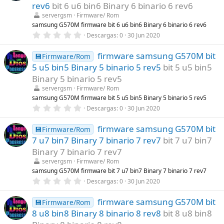
t
rev6
bit 6 u6 bin6 Binary 6 binario 6 rev6
r
servergsm
Firmware/ Rom
e
l
samsung G570M firmware bit 6 u6 bin6 Binary 6 binario 6 rev6
l
0
Descargas
0
30 Jun 2020
a
,
(
0
s
firmware samsung G570M bit
0
💾Firmware/Rom
)
e
5 u5 bin5 Binary 5 binario 5 rev5
bit 5 u5 bin5
s
t
Binary 5 binario 5 rev5
r
servergsm
Firmware/ Rom
e
l
samsung G570M firmware bit 5 u5 bin5 Binary 5 binario 5 rev5
l
0
Descargas
0
30 Jun 2020
a
,
(
0
s
firmware samsung G570M bit
0
💾Firmware/Rom
)
e
7 u7 bin7 Binary 7 binario 7 rev7
bit 7 u7 bin7
s
t
Binary 7 binario 7 rev7
r
servergsm
Firmware/ Rom
e
l
samsung G570M firmware bit 7 u7 bin7 Binary 7 binario 7 rev7
l
0
Descargas
0
30 Jun 2020
a
,
(
0
s
firmware samsung G570M bit
0
💾Firmware/Rom
)
e
8 u8 bin8 Binary 8 binario 8 rev8
bit 8 u8 bin8
s
t