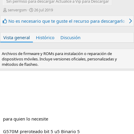
Sin permiso para descargar Actualice a Vip para Descargar
A
F
servergsm
26 Jul 2019
u
e
t
c
No es necesario que te guste el recurso para descargarlo.
o
h
r
a
d
Vista general
Histórico
Discusión
e
c
r
Archivos de firmware y ROMs para instalación o reparación de
e
dispositivos móviles. Incluye versiones oficiales, personalizadas y
a
métodos de flasheo.
c
i
ó
n
para quien lo necesite
G570M preroteado bit 5 u5 Binario 5