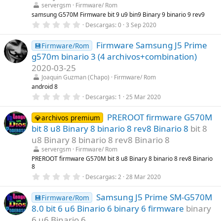
r
servergsm
Firmware/ Rom
e
l
samsung G570M Firmware bit 9 u9 bin9 Binary 9 binario 9 rev9
l
0
Descargas
0
3 Sep 2020
a
,
(
0
s
Firmware Samsung J5 Prime
0
💾Firmware/Rom
)
e
g570m binario 3 (4 archivos+combination)
s
t
2020-03-25
r
Joaquin Guzman (Chapo)
Firmware/ Rom
e
l
android 8
l
0
Descargas
1
25 Mar 2020
a
,
(
0
s
PREROOT firmware G570M
0
💎archivos premium
)
e
bit 8 u8 Binary 8 binario 8 rev8 Binario 8
bit 8
s
t
u8 Binary 8 binario 8 rev8 Binario 8
r
servergsm
Firmware/ Rom
e
l
PREROOT firmware G570M bit 8 u8 Binary 8 binario 8 rev8 Binario
l
8
a
0
Descargas
2
28 Mar 2020
(
,
s
0
)
Samsung J5 Prime SM-G570M
0
💾Firmware/Rom
e
8.0 bit 6 u6 Binario 6 binary 6 firmware
binary
s
t
6 u6 Binario 6