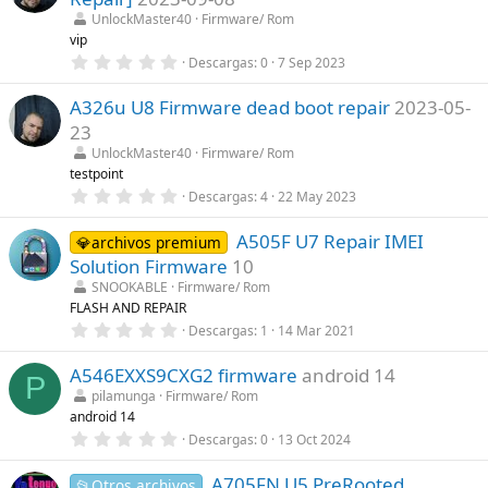
s
)
t
UnlockMaster40
Firmware/ Rom
r
vip
e
0
Descargas
0
7 Sep 2023
l
,
l
0
a
A326u U8 Firmware dead boot repair
2023-05-
0
(
e
s
23
s
)
t
UnlockMaster40
Firmware/ Rom
r
testpoint
e
0
Descargas
4
22 May 2023
l
,
l
0
a
A505F U7 Repair IMEI
0
💎archivos premium
(
e
s
Solution Firmware
10
s
)
t
SNOOKABLE
Firmware/ Rom
r
FLASH AND REPAIR
e
0
Descargas
1
14 Mar 2021
l
,
l
0
a
A546EXXS9CXG2 firmware
android 14
0
(
P
e
s
pilamunga
Firmware/ Rom
s
)
android 14
t
r
0
Descargas
0
13 Oct 2024
e
,
l
0
l
A705FN U5 PreRooted
0
📂Otros archivos