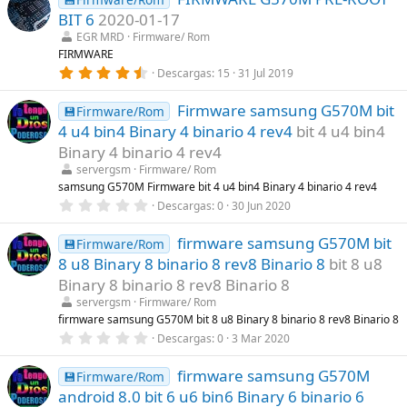
BIT 6
2020-01-17
EGR MRD
Firmware/ Rom
FIRMWARE
4
Descargas
15
31 Jul 2019
,
5
Firmware samsung G570M bit
6
💾Firmware/Rom
e
4 u4 bin4 Binary 4 binario 4 rev4
bit 4 u4 bin4
s
t
Binary 4 binario 4 rev4
r
servergsm
Firmware/ Rom
e
l
samsung G570M Firmware bit 4 u4 bin4 Binary 4 binario 4 rev4
l
0
Descargas
0
30 Jun 2020
a
,
(
0
s
firmware samsung G570M bit
0
💾Firmware/Rom
)
e
8 u8 Binary 8 binario 8 rev8 Binario 8
bit 8 u8
s
t
Binary 8 binario 8 rev8 Binario 8
r
servergsm
Firmware/ Rom
e
l
firmware samsung G570M bit 8 u8 Binary 8 binario 8 rev8 Binario 8
l
0
Descargas
0
3 Mar 2020
a
,
(
0
s
firmware samsung G570M
0
💾Firmware/Rom
)
e
android 8.0 bit 6 u6 bin6 Binary 6 binario 6
s