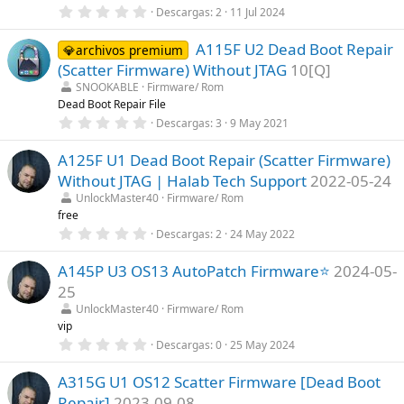
e
0
Descargas
2
11 Jul 2024
l
,
l
0
a
A115F U2 Dead Boot Repair
0
💎archivos premium
(
e
s
(Scatter Firmware) Without JTAG
10[Q]
s
)
t
SNOOKABLE
Firmware/ Rom
r
Dead Boot Repair File
e
0
Descargas
3
9 May 2021
l
,
l
0
a
A125F U1 Dead Boot Repair (Scatter Firmware)
0
(
e
s
Without JTAG | Halab Tech Support
2022-05-24
s
)
t
UnlockMaster40
Firmware/ Rom
r
free
e
0
Descargas
2
24 May 2022
l
,
l
0
a
A145P U3 OS13 AutoPatch Firmware⭐
2024-05-
0
(
e
s
25
s
)
t
UnlockMaster40
Firmware/ Rom
r
vip
e
0
Descargas
0
25 May 2024
l
,
l
0
a
A315G U1 OS12 Scatter Firmware [Dead Boot
0
(
e
s
Repair]
2023-09-08