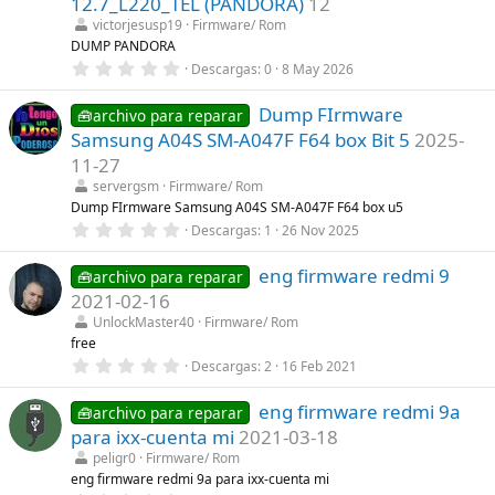
12.7_L220_TEL (PANDORA)
12
r
victorjesusp19
Firmware/ Rom
e
l
DUMP PANDORA
l
0
Descargas
0
8 May 2026
a
,
(
0
s
Dump FIrmware
0
🧰archivo para reparar
)
e
Samsung A04S SM-A047F F64 box Bit 5
2025-
s
t
11-27
r
servergsm
Firmware/ Rom
e
l
Dump FIrmware Samsung A04S SM-A047F F64 box u5
l
0
Descargas
1
26 Nov 2025
a
,
(
0
s
eng firmware redmi 9
0
🧰archivo para reparar
)
e
2021-02-16
s
t
UnlockMaster40
Firmware/ Rom
r
free
e
0
Descargas
2
16 Feb 2021
l
,
l
0
a
eng firmware redmi 9a
0
🧰archivo para reparar
(
e
s
para ixx-cuenta mi
2021-03-18
s
)
t
peligr0
Firmware/ Rom
r
eng firmware redmi 9a para ixx-cuenta mi
e