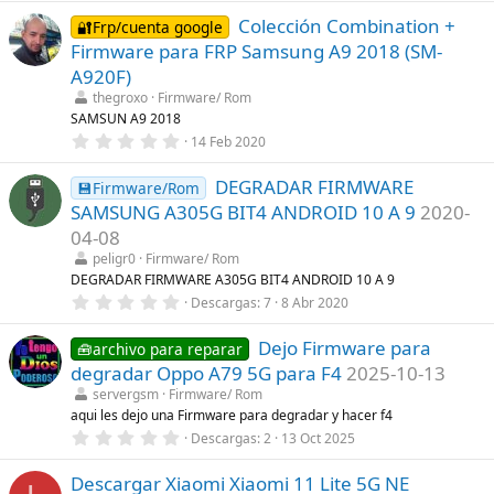
0
a
Colección Combination +
0
🔐Frp/cuenta google
(
e
s
Firmware para FRP Samsung A9 2018 (SM-
s
)
t
A920F)
r
thegroxo
Firmware/ Rom
e
l
SAMSUN A9 2018
l
0
14 Feb 2020
a
,
(
0
s
DEGRADAR FIRMWARE
0
💾Firmware/Rom
)
e
SAMSUNG A305G BIT4 ANDROID 10 A 9
2020-
s
t
04-08
r
peligr0
Firmware/ Rom
e
l
DEGRADAR FIRMWARE A305G BIT4 ANDROID 10 A 9
l
0
Descargas
7
8 Abr 2020
a
,
(
0
s
Dejo Firmware para
0
🧰archivo para reparar
)
e
degradar Oppo A79 5G para F4
2025-10-13
s
t
servergsm
Firmware/ Rom
r
aqui les dejo una Firmware para degradar y hacer f4
e
0
Descargas
2
13 Oct 2025
l
,
l
0
a
Descargar Xiaomi Xiaomi 11 Lite 5G NE
0
(