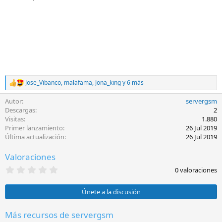
Jose_Vibanco
,
malafama
,
Jona_king
y 6 más
R
e
Autor
servergsm
a
c
Descargas
2
c
Visitas
1.880
i
Primer lanzamiento
26 Jul 2019
o
Última actualización
26 Jul 2019
n
e
Valoraciones
s
:
0
0 valoraciones
,
0
0
Únete a la discusión
e
s
t
Más recursos de servergsm
r