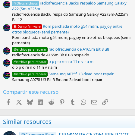
radiofrecuencia Backu respaldo Samsung Galaxy
e
📂Otros archivos
l
A22 (Sm-A225m
l
radiofrecuencia Backu respaldo Samsung Galaxy A22 (Sm-A225m
a
Bit 12
(
s
Rom parchada moto g54 mdm, payjoy entre
💾 Dump firmware
)
otros bloqueos (semi pernente)
Rom parchada moto g54 mdm, payjoy entre otros bloqueos (semi
pernente)
radiofrecuencia de A165m Bit 8 u8
🧰archivo para reparar
radiofrecuencia de A165m Bit 8 u8 respaldo
o p p o re n o 11 n v r a m
🧰archivo para reparar
o p p o re n o 11 n v r a m
Samaung A075f U3 dead boot repair
🧰archivo para reparar
Samaung A075f U3 Bit 3 Binario 3 dead boot repair
Compartir este recurso
Facebook
X
Bluesky
LinkedIn
Reddit
Pinterest
Tumblr
WhatsApp
Email
Enlace
Similar resources
FIRMWARE G570M PRE-ROOT
💾Firmware/Rom