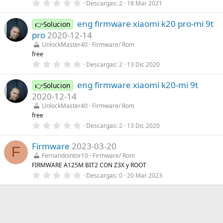
0
Descargas
2
18 Mar 2021
l
,
l
0
a
eng firmware xiaomi k20 pro-mi 9t
0
👉Solucion
(
e
s
pro
2020-12-14
s
)
t
UnlockMaster40
Firmware/ Rom
r
free
e
0
Descargas
2
13 Dic 2020
l
,
l
0
a
eng firmware xiaomi k20-mi 9t
0
👉Solucion
(
e
s
2020-12-14
s
)
t
UnlockMaster40
Firmware/ Rom
r
free
e
0
Descargas
2
13 Dic 2020
l
,
l
0
a
Firmware
2023-03-20
0
(
F
e
s
Fernandointor10
Firmware/ Rom
s
)
FIRMWARE A125M BIT2 CON Z3X y ROOT
t
r
0
Descargas
0
20 Mar 2023
e
,
l
0
l
0
a
e
(
s
s
t
)