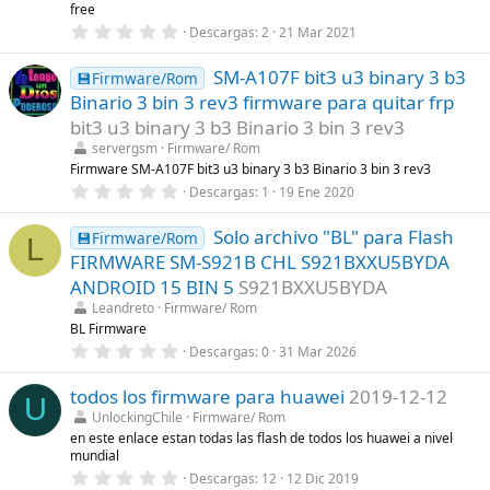
l
free
l
0
Descargas
2
21 Mar 2021
a
,
(
0
s
SM-A107F bit3 u3 binary 3 b3
0
💾Firmware/Rom
)
e
Binario 3 bin 3 rev3 firmware para quitar frp
s
t
bit3 u3 binary 3 b3 Binario 3 bin 3 rev3
r
servergsm
Firmware/ Rom
e
l
Firmware SM-A107F bit3 u3 binary 3 b3 Binario 3 bin 3 rev3
l
0
Descargas
1
19 Ene 2020
a
,
(
0
s
Solo archivo "BL" para Flash
0
💾Firmware/Rom
L
)
e
FIRMWARE SM-S921B CHL S921BXXU5BYDA
s
t
ANDROID 15 BIN 5
S921BXXU5BYDA
r
Leandreto
Firmware/ Rom
e
l
BL Firmware
l
0
Descargas
0
31 Mar 2026
a
,
(
0
s
todos los firmware para huawei
2019-12-12
0
U
)
e
UnlockingChile
Firmware/ Rom
s
en este enlace estan todas las flash de todos los huawei a nivel
t
mundial
r
e
0
Descargas
12
12 Dic 2019
l