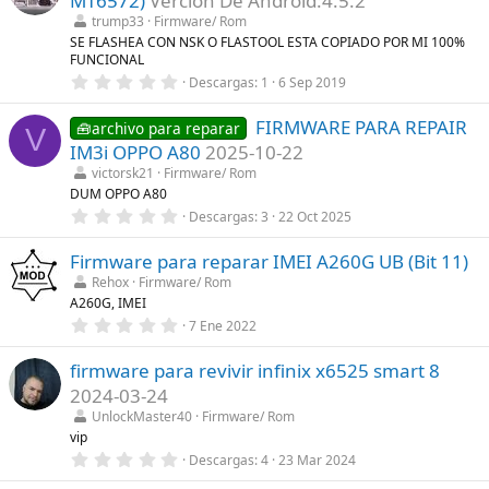
MT6572)
Vercion De Android:4.5.2
(
s
s
t
trump33
Firmware/ Rom
)
r
SE FLASHEA CON NSK O FLASTOOL ESTA COPIADO POR MI 100%
e
FUNCIONAL
l
0
l
Descargas
1
6 Sep 2019
,
a
0
(
FIRMWARE PARA REPAIR
0
s
🧰archivo para reparar
V
e
)
IM3i OPPO A80
2025-10-22
s
t
victorsk21
Firmware/ Rom
r
DUM OPPO A80
e
0
Descargas
3
22 Oct 2025
l
,
l
0
a
Firmware para reparar IMEI A260G UB (Bit 11)
0
(
e
s
Rehox
Firmware/ Rom
s
)
A260G, IMEI
t
r
0
7 Ene 2022
e
,
l
0
l
firmware para revivir infinix x6525 smart 8
0
a
e
2024-03-24
(
s
s
t
UnlockMaster40
Firmware/ Rom
)
r
vip
e
0
Descargas
4
23 Mar 2024
l
,
l
0