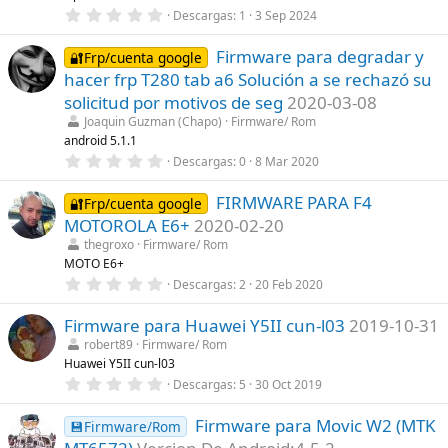
e
0
Descargas
1
3 Sep 2024
l
,
l
0
a
Firmware para degradar y
0
🔐Frp/cuenta google
(
e
s
hacer frp T280 tab a6 Solución a se rechazó su
s
)
t
solicitud por motivos de seg
2020-03-08
r
Joaquin Guzman (Chapo)
Firmware/ Rom
e
l
android 5.1.1
l
0
Descargas
0
8 Mar 2020
a
,
(
0
s
FIRMWARE PARA F4
0
🔐Frp/cuenta google
)
e
MOTOROLA E6+
2020-02-20
s
t
thegroxo
Firmware/ Rom
r
MOTO E6+
e
0
Descargas
2
20 Feb 2020
l
,
l
0
a
Firmware para Huawei Y5II cun-l03
2019-10-31
0
(
e
s
robert89
Firmware/ Rom
s
)
Huawei Y5II cun-l03
t
r
0
Descargas
5
30 Oct 2019
e
,
l
0
l
Firmware para Movic W2 (MTK
0
💾Firmware/Rom
a
e