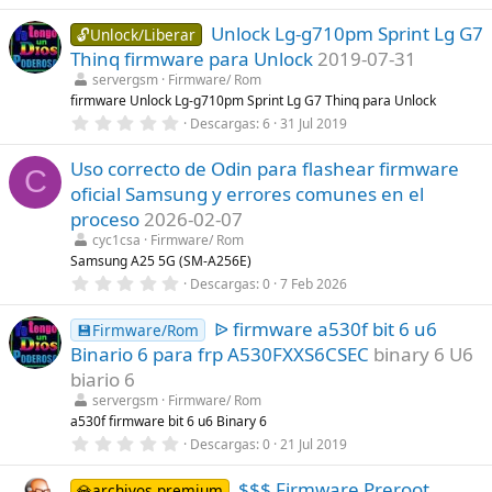
,
l
0
a
Unlock Lg-g710pm Sprint Lg G7
0
🔓Unlock/Liberar
(
e
Thinq firmware para Unlock
2019-07-31
s
s
)
t
servergsm
Firmware/ Rom
r
firmware Unlock Lg-g710pm Sprint Lg G7 Thinq para Unlock
e
0
Descargas
6
31 Jul 2019
l
,
l
0
a
Uso correcto de Odin para flashear firmware
0
(
C
e
s
oficial Samsung y errores comunes en el
s
)
t
proceso
2026-02-07
r
cyc1csa
Firmware/ Rom
e
l
Samsung A25 5G (SM-A256E)
l
0
Descargas
0
7 Feb 2026
a
,
(
0
s
ᐉ firmware a530f bit 6 u6
0
💾Firmware/Rom
)
e
Binario 6 para frp A530FXXS6CSEC
binary 6 U6
s
t
biario 6
r
servergsm
Firmware/ Rom
e
l
a530f firmware bit 6 u6 Binary 6
l
0
Descargas
0
21 Jul 2019
a
,
(
0
s
$$$ Firmware Preroot
0
💎archivos premium