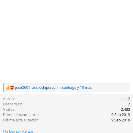
jose2601
,
audiochipssac
,
mrsantiago
y 10 más
R
e
Autor
alfjt2
a
c
Descargas
2
c
Visitas
2.433
i
Primer lanzamiento
9 Sep 2019
o
Última actualización
9 Sep 2019
n
e
Valoraciones
s