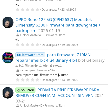
r
vip
e
0
Descargas
7
23 Jul 2024
l
,
l
0
a
OPPO Reno 12F 5G (CPH2637) Mediatek
0
(
e
s
Dimensity 6300 Firmware para downgrade +
s
)
t
backup xml
2026-01-19
r
UnlockMaster40
Firmware/ Rom
e
l
vip
l
0
Descargas
6
19 Ene 2026
a
,
(
0
s
para firmware J710MN
0
💾Firmware/Rom
)
e
reparar imei bit 4 u4 Binary 4 b4
bit4 u4 binary
s
t
4 b4 Binario 4 bin 4 rev4
r
servergsm
Firmware/ Rom
e
l
para reparar imei firmware sm-j710mn
l
0
Descargas
5
14 Ene 2020
a
,
(
0
s
REDMI 7A PINE FIRMWARE PARA
0
👉Solucion
)
e
REMOVER CUENTA MI ACCOUNT SIN VPN
2021-
s
t
03-21
r
UnlockMaster40
Firmware/ Rom
e