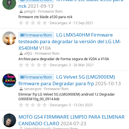
e
s
nck
2021-09-13
s
)
t
peligr0
Firmware/ Rom
r
firmware zte blade a530 para nck
e
0
Descargas
4
13 Sep 2021
l
,
l
0
a
LG LMX540HM Firmware
0
💾Firmware/Rom
(
e
s
testeado para degradar la versión del LG LM-
s
)
t
X540HM
V10A
r
alfjt2
Firmware/ Rom
e
l
Archivo para degradar de Forma segura de V20A a V10A
l
0
Descargas
3
26 Mar 2021
a
,
(
0
s
LG Velvet 5G (LMG900EM)
0
💾Firmware/Rom
)
e
firmware para Degradar para frp
2025-10-13
s
t
servergsm
Firmware/ Rom
r
Eliminar frp LG Velvet 5G (LMG900EM) android 12 Degradar
e
G900EM10g_00_0914.kdz
l
0
l
Descargas
0
13 Oct 2025
,
a
0
(
MOTO G54 FIRMWARE LIMPIO PARA ELIMINAR
0
s
e
)
CANDADO CLARO
2024-07-23
s
t
UnlockMaster40
Firmware/ Rom