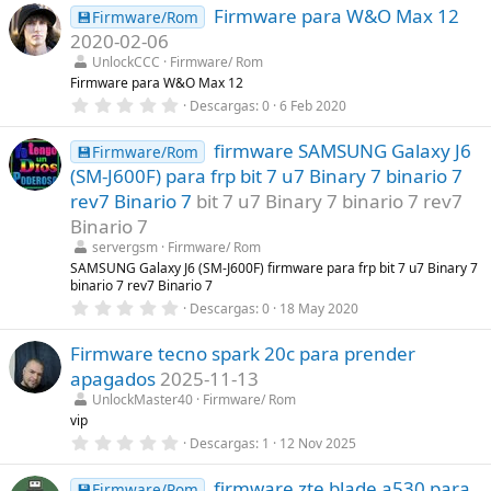
a
Firmware para W&O Max 12
0
💾Firmware/Rom
(
e
s
2020-02-06
s
)
t
UnlockCCC
Firmware/ Rom
r
Firmware para W&O Max 12
e
0
Descargas
0
6 Feb 2020
l
,
l
0
a
firmware SAMSUNG Galaxy J6
0
💾Firmware/Rom
(
e
s
(SM-J600F) para frp bit 7 u7 Binary 7 binario 7
s
)
t
rev7 Binario 7
bit 7 u7 Binary 7 binario 7 rev7
r
Binario 7
e
l
servergsm
Firmware/ Rom
l
SAMSUNG Galaxy J6 (SM-J600F) firmware para frp bit 7 u7 Binary 7
a
binario 7 rev7 Binario 7
(
s
0
Descargas
0
18 May 2020
)
,
0
Firmware tecno spark 20c para prender
0
e
apagados
2025-11-13
s
t
UnlockMaster40
Firmware/ Rom
r
vip
e
0
Descargas
1
12 Nov 2025
l
,
l
0
a
firmware zte blade a530 para
0
💾Firmware/Rom
(