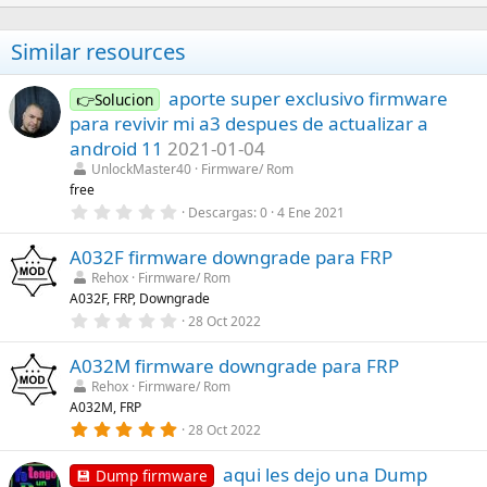
Similar resources
aporte super exclusivo firmware
👉Solucion
para revivir mi a3 despues de actualizar a
android 11
2021-01-04
UnlockMaster40
Firmware/ Rom
free
0
Descargas
0
4 Ene 2021
,
0
A032F firmware downgrade para FRP
0
e
Rehox
Firmware/ Rom
s
A032F, FRP, Downgrade
t
r
0
28 Oct 2022
e
,
l
0
l
A032M firmware downgrade para FRP
0
a
e
Rehox
Firmware/ Rom
(
s
A032M, FRP
s
t
)
r
5
28 Oct 2022
e
,
l
0
l
aqui les dejo una Dump
0
💾 Dump firmware
a