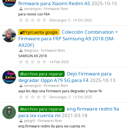
e
firmware para Xiaomi Redmi A5
2025-10-15
(
s
s
t
servergsm
Firmware/ Rom
)
r
para revivir con F64
e
0
Descargas
5
14 Oct 2025
l
,
l
0
a
Colección Combination +
0
🔐Frp/cuenta google
(
e
s
Firmware para FRP Samsung A9 2018 (SM-
s
)
t
A920F)
r
thegroxo
Firmware/ Rom
e
l
SAMSUN A9 2018
l
0
14 Feb 2020
a
,
(
0
s
Dejo Firmware para
0
🧰archivo para reparar
)
e
degradar Oppo A79 5G para F4
2025-10-13
s
t
servergsm
Firmware/ Rom
r
aqui les dejo una Firmware para degradar y hacer f4
e
0
Descargas
2
13 Oct 2025
l
,
l
0
a
eng firmware redmi 9a
0
🧰archivo para reparar
(
e
s
para ixx-cuenta mi
2021-03-18
s
)
t
peligr0
Firmware/ Rom
r
eng firmware redmi 9a para ixx-cuenta mi