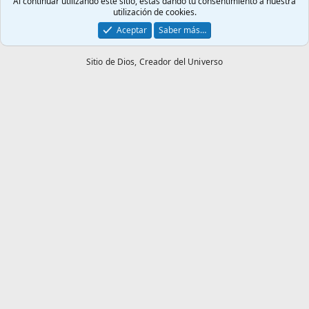
Al continuar utilizando este sitio, estás dando tu consentimiento a nuestra
utilización de cookies.
Aceptar
Saber más…
Sitio de Dios,
Creador del Universo