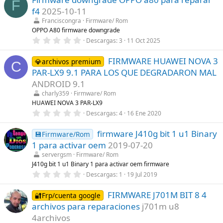
(
F
e
s
f4
2025-10-11
s
)
t
Franciscongra
Firmware/ Rom
r
OPPO A80 firmware downgrade
e
0
Descargas
3
11 Oct 2025
l
,
l
0
a
FIRMWARE HUAWEI NOVA 3
0
💎archivos premium
(
C
e
s
PAR-LX9 9.1 PARA LOS QUE DEGRADARON MAL
s
)
t
ANDROID 9.1
r
charly359
Firmware/ Rom
e
l
HUAWEI NOVA 3 PAR-LX9
l
0
Descargas
4
16 Ene 2020
a
,
(
0
s
firmware J410g bit 1 u1 Binary
0
💾Firmware/Rom
)
e
1 para activar oem
2019-07-20
s
t
servergsm
Firmware/ Rom
r
J410g bit 1 u1 Binary 1 para activar oem firmware
e
0
Descargas
1
19 Jul 2019
l
,
l
0
a
FIRMWARE J701M BIT 8 4
0
🔐Frp/cuenta google
(
e
s
archivos para reparaciones
j701m u8
s
)
t
4archivos
r