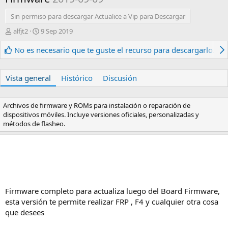
Sin permiso para descargar Actualice a Vip para Descargar
A
F
alfjt2
9 Sep 2019
u
e
t
c
No es necesario que te guste el recurso para descargarlo.
o
h
r
a
d
Vista general
Histórico
Discusión
e
c
r
Archivos de firmware y ROMs para instalación o reparación de
e
dispositivos móviles. Incluye versiones oficiales, personalizadas y
a
métodos de flasheo.
c
i
ó
n
Firmware completo para actualiza luego del Board Firmware,
esta versión te permite realizar FRP , F4 y cualquier otra cosa
que desees