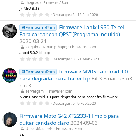
thegroxo
Firmware/ Rom
e
l
J7 NEO BIT8
l
0
Descargas
3
13 Feb 2020
a
,
(
0
s
Firmware Lanix L950 Telcel
0
💾Firmware/Rom
)
e
Para cargar con QPST (Programa incluido)
s
t
2020-03-21
r
Joaquin Guzman (Chapo)
Firmware/ Rom
e
l
anoid 5.0.2 lillipop
l
0
Descargas
0
21 Mar 2020
a
,
(
0
s
firmware M205F android 9.0
0
💾Firmware/Rom
)
e
para degradar para hacer frp
Bit 3 Binario 3 u3
s
t
bin 3
r
servergsm
Firmware/ Rom
e
l
M205F android 9.0 para degradar para hacer frp firmware
l
0
Descargas
0
9 Feb 2020
a
,
(
0
s
Firmware Moto G42 XT2233-1 limpio para
0
)
e
quitar candado claro
2024-09-03
s
t
UnlockMaster40
Firmware/ Rom
r
vip