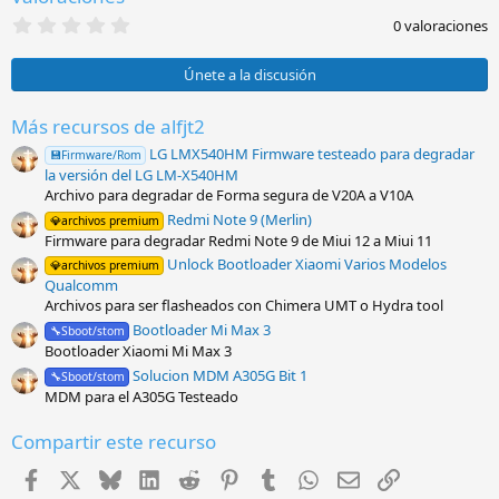
:
0
0 valoraciones
,
0
0
Únete a la discusión
e
s
t
Más recursos de alfjt2
r
LG LMX540HM Firmware testeado para degradar
e
💾Firmware/Rom
l
la versión del LG LM-X540HM
l
Archivo para degradar de Forma segura de V20A a V10A
a
Redmi Note 9 (Merlin)
(
💎archivos premium
s
Firmware para degradar Redmi Note 9 de Miui 12 a Miui 11
)
Unlock Bootloader Xiaomi Varios Modelos
💎archivos premium
Qualcomm
Archivos para ser flasheados con Chimera UMT o Hydra tool
Bootloader Mi Max 3
🔧Sboot/stom
Bootloader Xiaomi Mi Max 3
Solucion MDM A305G Bit 1
🔧Sboot/stom
MDM para el A305G Testeado
Compartir este recurso
Facebook
X
Bluesky
LinkedIn
Reddit
Pinterest
Tumblr
WhatsApp
Email
Enlace