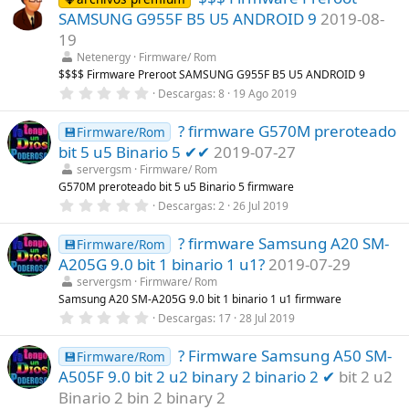
)
e
SAMSUNG G955F B5 U5 ANDROID 9
2019-08-
s
t
19
r
Netenergy
Firmware/ Rom
e
l
$$$$ Firmware Preroot SAMSUNG G955F B5 U5 ANDROID 9
l
0
Descargas
8
19 Ago 2019
a
,
(
0
s
? firmware G570M preroteado
0
💾Firmware/Rom
)
e
bit 5 u5 Binario 5 ✔✔
2019-07-27
s
t
servergsm
Firmware/ Rom
r
G570M preroteado bit 5 u5 Binario 5 firmware
e
0
Descargas
2
26 Jul 2019
l
,
l
0
a
? firmware Samsung A20 SM-
0
💾Firmware/Rom
(
e
s
A205G 9.0 bit 1 binario 1 u1?
2019-07-29
s
)
t
servergsm
Firmware/ Rom
r
Samsung A20 SM-A205G 9.0 bit 1 binario 1 u1 firmware
e
0
Descargas
17
28 Jul 2019
l
,
l
0
a
? Firmware Samsung A50 SM-
0
💾Firmware/Rom
(
e
s
A505F 9.0 bit 2 u2 binary 2 binario 2 ✔
bit 2 u2
s
)
t
Binario 2 bin 2 binary 2
r