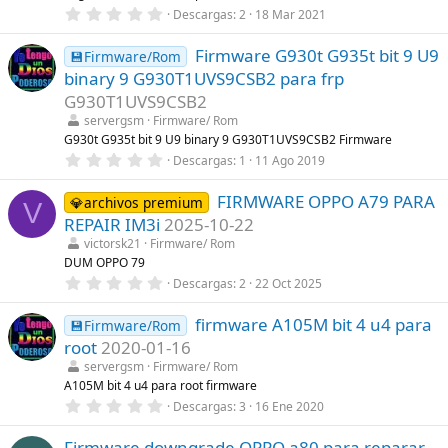
e
0
Descargas
2
18 Mar 2021
l
,
l
0
a
Firmware G930t G935t bit 9 U9
0
💾Firmware/Rom
(
e
s
binary 9 G930T1UVS9CSB2 para frp
s
)
t
G930T1UVS9CSB2
r
servergsm
Firmware/ Rom
e
l
G930t G935t bit 9 U9 binary 9 G930T1UVS9CSB2 Firmware
l
0
Descargas
1
11 Ago 2019
a
,
(
0
s
FIRMWARE OPPO A79 PARA
0
💎archivos premium
V
)
e
REPAIR IM3i
2025-10-22
s
t
victorsk21
Firmware/ Rom
r
DUM OPPO 79
e
0
Descargas
2
22 Oct 2025
l
,
l
0
a
firmware A105M bit 4 u4 para
0
💾Firmware/Rom
(
e
s
root
2020-01-16
s
)
t
servergsm
Firmware/ Rom
r
A105M bit 4 u4 para root firmware
e
0
Descargas
3
16 Ene 2020
l
,
l
0
a
Firmware downgrade OPPO a80 para reparar
0