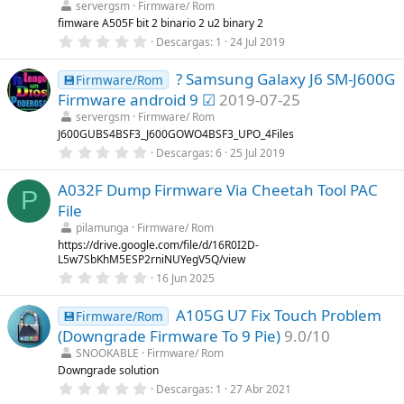
servergsm
Firmware/ Rom
e
l
fimware A505F bit 2 binario 2 u2 binary 2
l
0
Descargas
1
24 Jul 2019
a
,
(
0
s
? Samsung Galaxy J6 SM-J600G
0
💾Firmware/Rom
)
e
Firmware android 9 ☑
2019-07-25
s
t
servergsm
Firmware/ Rom
r
J600GUBS4BSF3_J600GOWO4BSF3_UPO_4Files
e
0
Descargas
6
25 Jul 2019
l
,
l
0
a
A032F Dump Firmware Via Cheetah Tool PAC
0
(
P
e
s
File
s
)
t
pilamunga
Firmware/ Rom
r
https://drive.google.com/file/d/16R0I2D-
e
L5w7SbKhM5ESP2rniNUYegV5Q/view
l
0
l
16 Jun 2025
,
a
0
(
A105G U7 Fix Touch Problem
0
s
💾Firmware/Rom
e
)
(Downgrade Firmware To 9 Pie)
9.0/10
s
t
SNOOKABLE
Firmware/ Rom
r
Downgrade solution
e
0
Descargas
1
27 Abr 2021
l
,
l