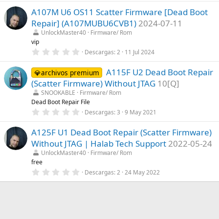
0
a
A107M U6 OS11 Scatter Firmware [Dead Boot
0
(
e
s
Repair] (A107MUBU6CVB1)
2024-07-11
s
)
t
UnlockMaster40
Firmware/ Rom
r
vip
e
0
Descargas
2
11 Jul 2024
l
,
l
0
a
A115F U2 Dead Boot Repair
0
💎archivos premium
(
e
s
(Scatter Firmware) Without JTAG
10[Q]
s
)
t
SNOOKABLE
Firmware/ Rom
r
Dead Boot Repair File
e
0
Descargas
3
9 May 2021
l
,
l
0
a
A125F U1 Dead Boot Repair (Scatter Firmware)
0
(
e
s
Without JTAG | Halab Tech Support
2022-05-24
s
)
t
UnlockMaster40
Firmware/ Rom
r
free
e
0
Descargas
2
24 May 2022
l
,
l
0
a
0
(
e
s
s
)
t