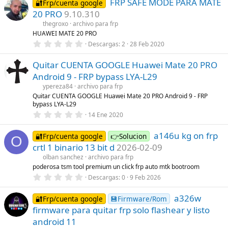
FRP SAFE MODE PARA MATE
0
🔐Frp/cuenta google
(
e
s
20 PRO
9.10.310
s
)
t
thegroxo
archivo para frp
r
HUAWEI MATE 20 PRO
e
0
Descargas
2
28 Feb 2020
l
,
l
0
a
Quitar CUENTA GOOGLE Huawei Mate 20 PRO
0
(
e
s
Android 9 - FRP bypass LYA-L29
s
)
t
ypereza84
archivo para frp
r
Quitar CUENTA GOOGLE Huawei Mate 20 PRO Android 9 - FRP
e
bypass LYA-L29
l
0
l
14 Ene 2020
,
a
0
(
a146u kg on frp
0
s
🔐Frp/cuenta google
👉Solucion
O
e
)
crtl 1 binario 13 bit d
2026-02-09
s
t
olban sanchez
archivo para frp
r
poderosa tsm tool premium un click frp auto mtk bootroom
e
0
Descargas
0
9 Feb 2026
l
,
l
0
a
a326w
0
🔐Frp/cuenta google
💾Firmware/Rom
(
e
s
firmware para quitar frp solo flashear y listo
s
)
t
android 11
r