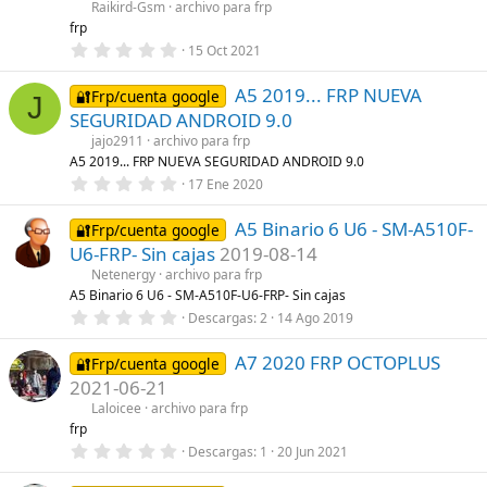
Raikird-Gsm
archivo para frp
e
l
frp
l
0
15 Oct 2021
a
,
(
0
s
A5 2019... FRP NUEVA
0
🔐Frp/cuenta google
J
)
e
SEGURIDAD ANDROID 9.0
s
t
jajo2911
archivo para frp
r
A5 2019... FRP NUEVA SEGURIDAD ANDROID 9.0
e
0
17 Ene 2020
l
,
l
0
a
A5 Binario 6 U6 - SM-A510F-
0
🔐Frp/cuenta google
(
e
s
U6-FRP- Sin cajas
2019-08-14
s
)
t
Netenergy
archivo para frp
r
A5 Binario 6 U6 - SM-A510F-U6-FRP- Sin cajas
e
0
Descargas
2
14 Ago 2019
l
,
l
0
a
A7 2020 FRP OCTOPLUS
0
🔐Frp/cuenta google
(
e
s
2021-06-21
s
)
t
Laloicee
archivo para frp
r
frp
e
0
Descargas
1
20 Jun 2021
l
,
l
0
a