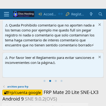
R
e
g
ís
tra
te
Acceder
⚠ Queda Prohibido comentario que no aporten nada a
los temas como por ejemplo me quedo full sin pegar
registro ni nada o comentario que solo contaminan los
tema haga comentario de interes comentario que
encuentre que no tienen sentido comentario borrado⚡
⚠️ Por favor leer el Reglamento para evitar sanciones e
inconvenientes con la página⚠️
archivo para frp
FRP Mate 20 Lite SNE-LX3
🔐Frp/cuenta google
Android 9
SNE 9.0.2(OVS)