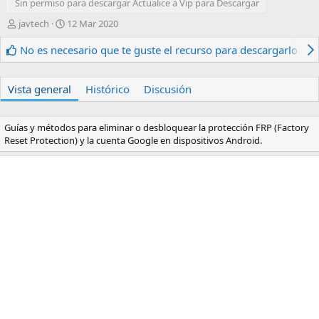
Sin permiso para descargar Actualice a Vip para Descargar
A
F
javtech
12 Mar 2020
u
e
t
c
No es necesario que te guste el recurso para descargarlo.
o
h
r
a
d
Vista general
Histórico
Discusión
e
c
r
Guías y métodos para eliminar o desbloquear la protección FRP (Factory
e
Reset Protection) y la cuenta Google en dispositivos Android.
a
c
i
ó
n