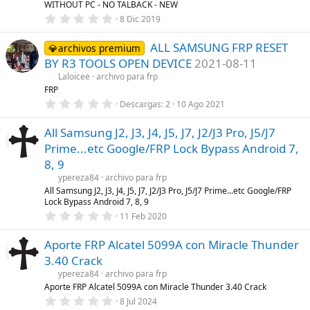
l
WITHOUT PC - NO TALBACK - NEW
a
0
8 Dic 2019
(
,
s
0
)
ALL SAMSUNG FRP RESET
0
💎archivos premium
e
BY R3 TOOLS OPEN DEVICE
2021-08-11
s
t
Laloicee
archivo para frp
r
FRP
e
0
Descargas
2
10 Ago 2021
l
,
l
0
a
All Samsung J2, J3, J4, J5, J7, J2/J3 Pro, J5/J7
0
(
e
s
Prime...etc Google/FRP Lock Bypass Android 7,
s
)
t
8, 9
r
ypereza84
archivo para frp
e
l
All Samsung J2, J3, J4, J5, J7, J2/J3 Pro, J5/J7 Prime...etc Google/FRP
l
Lock Bypass Android 7, 8, 9
a
0
11 Feb 2020
(
,
s
0
)
Aporte FRP Alcatel 5099A con Miracle Thunder
0
e
3.40 Crack
s
t
ypereza84
archivo para frp
r
Aporte FRP Alcatel 5099A con Miracle Thunder 3.40 Crack
e
0
8 Jul 2024
l
,