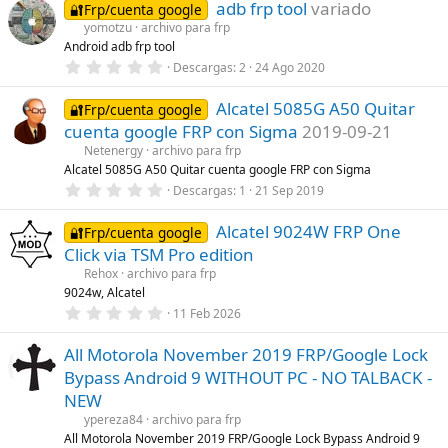
adb frp tool
variado
0
🔐Frp/cuenta google
(
e
s
yomotzu
archivo para frp
s
)
Android adb frp tool
t
r
0
Descargas
2
24 Ago 2020
e
,
l
0
l
Alcatel 5085G A50 Quitar
0
🔐Frp/cuenta google
a
e
cuenta google FRP con Sigma
2019-09-21
(
s
s
t
Netenergy
archivo para frp
)
r
Alcatel 5085G A50 Quitar cuenta google FRP con Sigma
e
0
Descargas
1
21 Sep 2019
l
,
l
0
a
Alcatel 9024W FRP One
0
🔐Frp/cuenta google
(
e
s
Click via TSM Pro edition
s
)
t
Rehox
archivo para frp
r
9024w, Alcatel
e
0
11 Feb 2026
l
,
l
0
a
All Motorola November 2019 FRP/Google Lock
0
(
e
s
Bypass Android 9 WITHOUT PC - NO TALBACK -
s
)
t
NEW
r
ypereza84
archivo para frp
e
l
All Motorola November 2019 FRP/Google Lock Bypass Android 9