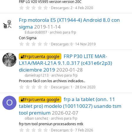
FRP LG V20 VS995 verizon version 20C
e
0
Descargas
2
4 Feb 2020
l
,
l
0
a
Frp motorola E5 (XT1944-4) Android 8.0 con
0
(
e
s
sigma
2019-11-14
s
)
t
EduardoB007
archivo para frp
r
Con Sigma
e
0
Descargas
0
14 Nov 2019
l
,
l
0
a
FRP P30 LITE MAR-
0
🔐Frp/cuenta google
(
e
s
LX1A/MAR-L21A 9.1.0.317 (c431e6r2p3)
s
)
t
diciembre 2019
2020-01-28
r
danielrap1213
archivo para frp
e
l
Proceso fácil con los archivos indicados..
l
0
Descargas
1
28 Ene 2020
a
,
(
0
s
frp a la tablet (onn. 11
0
🔐Frp/cuenta google
O
)
e
tablet pro) modelo (100110027) usando tsm
s
t
tool premium
2026-02-07
r
olban sanchez
archivo para frp
e
l
frp tsm tool premiun procesadores mtk
l
0
Descargas
0
7 Feb 2026
a