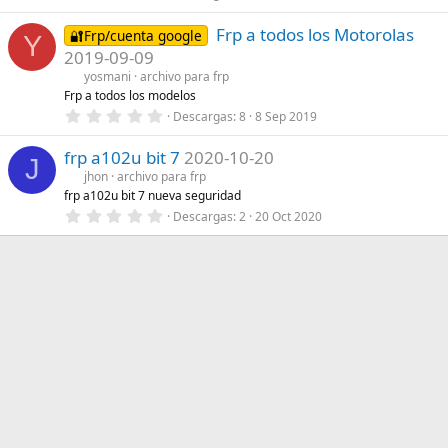
,
(
0
s
Frp a todos los Motorolas
0
🔐Frp/cuenta google
Y
)
e
2019-09-09
s
t
yosmani
archivo para frp
r
Frp a todos los modelos
e
0
Descargas
8
8 Sep 2019
l
,
l
0
a
frp a102u bit 7
2020-10-20
0
(
J
e
s
jhon
archivo para frp
s
)
frp a102u bit 7 nueva seguridad
t
r
0
Descargas
2
20 Oct 2020
e
,
l
0
l
0
a
e
(
s
s
t
)
r
e
l
l
a
(
s
)