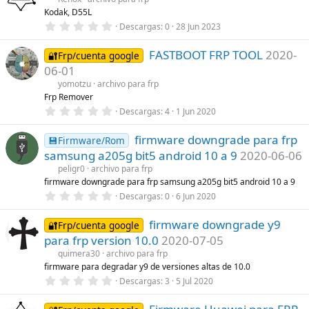
s
)
Kodak, D55L
t
r
0
Descargas
0
28 Jun 2023
e
,
l
0
l
FASTBOOT FRP TOOL
2020-
0
🔐Frp/cuenta google
a
e
06-01
(
s
s
t
yomotzu
archivo para frp
)
r
Frp Remover
e
0
Descargas
4
1 Jun 2020
l
,
l
0
a
firmware downgrade para frp
0
💾Firmware/Rom
(
e
s
samsung a205g bit5 android 10 a 9
2020-06-06
s
)
t
peligr0
archivo para frp
r
firmware downgrade para frp samsung a205g bit5 android 10 a 9
e
0
Descargas
0
6 Jun 2020
l
,
l
0
a
firmware downgrade y9
0
🔐Frp/cuenta google
(
e
s
para frp version 10.0
2020-07-05
s
)
t
quimera30
archivo para frp
r
firmware para degradar y9 de versiones altas de 10.0
e
0
Descargas
3
5 Jul 2020
l
,
l
0
a
0