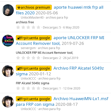
l
0
a
aporte huawei mtk frp all
0
💎archivos premium
(
e
s
files 2020
2020-05-06
s
)
t
UnlockMaster40
archivo para frp
r
archivos free
e
0
Descargas
5
6 May 2020
l
,
l
0
a
aporte UNLOCKER FRP MI
0
🔐Frp/cuenta google
(
e
s
Account Remover tool,
2019-07-26
s
)
t
servergsm
archivo para frp
r
UNLOCKER FRP MI Account Remover tool,
e
0
Descargas
2
26 Jul 2019
l
,
l
0
a
Archivo FRP Alcatel 5049z
0
🔐Frp/cuenta google
(
e
s
sigma
2020-01-12
s
)
t
UnlockCCC
archivo para frp
r
FRP Alcatel 5049z sigma
e
0
Descargas
1
12 Ene 2020
l
,
l
0
a
Archivo HuaweiMN-Lx1.msf
0
🔐Frp/cuenta google
(
e
s
para FRP con sigma
2020-08-17
s
)
t
UnlockCCC
archivo para frp