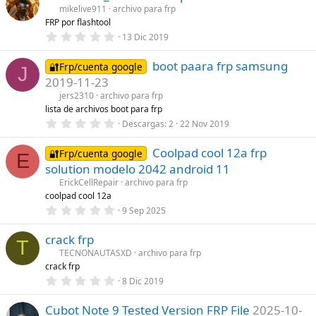
e
s
mikelive911
archivo para frp
s
)
FRP por flashtool
t
r
0
13 Dic 2019
e
,
l
0
l
boot paara frp samsung
0
🔐Frp/cuenta google
J
a
e
2019-11-23
(
s
s
t
jers2310
archivo para frp
)
r
lista de archivos boot para frp
e
0
Descargas
2
22 Nov 2019
l
,
l
0
a
Coolpad cool 12a frp
0
🔐Frp/cuenta google
(
E
e
s
solution modelo 2042 android 11
s
)
t
ErickCellRepair
archivo para frp
r
coolpad cool 12a
e
0
9 Sep 2025
l
,
l
0
a
crack frp
0
(
T
e
s
TECNONAUTASXD
archivo para frp
s
)
crack frp
t
r
0
8 Dic 2019
e
,
l
0
l
Cubot Note 9 Tested Version FRP File
2025-10-
0