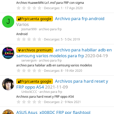
r
Archivo HuaweiMN-Lx1.msf para FRP con sigma
e
0
Descargas
1
17 Ago 2020
l
,
l
0
a
Archivo para frp android
0
🔐Frp/cuenta google
(
J
e
s
Varios
s
)
t
Josmar999
archivo para frp
r
Android
e
0
Descargas
5
5 Dic 2019
l
,
l
0
a
archivo para habiliar adb en
0
💎archivos premium
(
e
s
samsung varios modelos para frp
2020-04-19
s
)
t
servergsm
archivo para frp
r
archivo para habiliar adb en samsung varios modelos
e
0
Descargas
8
19 Abr 2020
l
,
l
0
a
Archivos para hard reset y
0
🔐Frp/cuenta google
(
e
s
FRP oppo A54
2021-11-09
s
)
t
UnlockCCC
archivo para frp
r
Archivos para hard reset y FRP oppo A54
e
0
Descargas
2
9 Nov 2021
l
,
l
0
a
ASUS Asus_x008DC FRP por flashtool
0
(