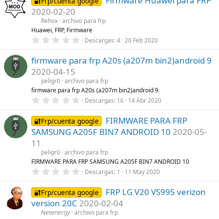
Firmware Huawei para FRP
🔐Frp/cuenta google
(
e
s
2020-02-20
s
)
t
Rehox
archivo para frp
r
Huawei, FRP, Firmware
e
0
Descargas
4
20 Feb 2020
l
,
l
0
a
firmware para frp A20s (a207m bin2)android 9
0
(
e
s
2020-04-15
s
)
t
peligr0
archivo para frp
r
firmware para frp A20s (a207m bin2)android 9
e
0
Descargas
16
14 Abr 2020
l
,
l
0
a
FIRMWARE PARA FRP
0
🔐Frp/cuenta google
(
e
s
SAMSUNG A205F BIN7 ANDROID 10
2020-05-
s
)
t
11
r
peligr0
archivo para frp
e
l
FIRMWARE PARA FRP SAMSUNG A205F BIN7 ANDROID 10
l
0
Descargas
1
11 May 2020
a
,
(
0
s
FRP LG V20 VS995 verizon
0
🔐Frp/cuenta google
)
e
version 20C
2020-02-04
s
t
Netenergy
archivo para frp
r