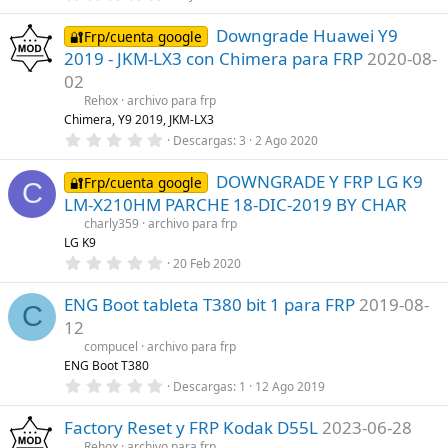
,
l
0
a
Downgrade Huawei Y9
0
🔐Frp/cuenta google
(
e
s
2019 - JKM-LX3 con Chimera para FRP
2020-08-
s
)
t
02
r
Rehox
archivo para frp
e
l
Chimera, Y9 2019, JKM-LX3
l
0
Descargas
3
2 Ago 2020
a
,
(
0
s
DOWNGRADE Y FRP LG K9
0
🔐Frp/cuenta google
C
)
e
LM-X210HM PARCHE 18-DIC-2019 BY CHAR
s
t
charly359
archivo para frp
r
LG K9
e
0
20 Feb 2020
l
,
l
0
a
ENG Boot tableta T380 bit 1 para FRP
2019-08-
0
(
C
e
s
12
s
)
t
compucel
archivo para frp
r
ENG Boot T380
e
0
Descargas
1
12 Ago 2019
l
,
l
0
a
Factory Reset y FRP Kodak D55L
2023-06-28
0
(
e
s
Rehox
archivo para frp