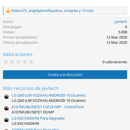
motaro75
,
angelgabrielfayalora
,
artujinko
y 10 más
R
e
Autor
javtech
a
c
Descargas
6
c
Visitas
5.098
i
Primer lanzamiento
12 Mar 2020
o
Última actualización
12 Mar 2020
n
e
Valoraciones
s
:
0
0 valoraciones
,
0
0
Únete a la discusión
e
s
t
Más recursos de javtech
r
LG Q60 (LM-X525HA) ANDROID 10 (Scatter)
e
l
LG Q60 (LM-X525HA) ANDROID 10 (Scatter)
l
A107MUBU5BTE1 Full DUMP - UnlockTool
a
A107MUBU5BTE1 DUMP
(
s
LG K42 K420HM Para Degradar
)
LG K42 K420HM
A035M (A03) Para Degradar