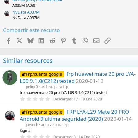
A035M (A03)
NvData A037M
NvData A037M
Compartir este recurso
Facebook
X
Bluesky
LinkedIn
Reddit
Pinterest
Tumblr
WhatsApp
Email
Enlace
Similar resources
frp huawei mate 20 pro LYA-
🔐Frp/cuenta google
L09 9.1.0(C212) tested
2020-01-19
peligr0
archivo para frp
frp huawei mate 20 pro LYA-L09 9.1.0(C212) tested
0
Descargas
17
19 Ene 2020
,
0
FRP LYA-L29 Mate 20 PRO
0
🔐Frp/cuenta google
e
Android 9 ultima seguridad (2020)
2020-01-14
s
t
javtech
archivo para frp
r
Sigma
e
0
Descargas
3
14 Ene 2020
l