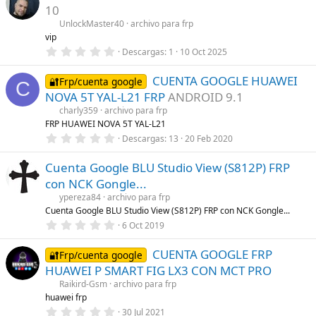
a
e
10
(
s
s
t
UnlockMaster40
archivo para frp
)
r
vip
e
0
Descargas
1
10 Oct 2025
l
,
l
0
a
CUENTA GOOGLE HUAWEI
0
🔐Frp/cuenta google
(
C
e
s
NOVA 5T YAL-L21 FRP
ANDROID 9.1
s
)
t
charly359
archivo para frp
r
FRP HUAWEI NOVA 5T YAL-L21
e
0
Descargas
13
20 Feb 2020
l
,
l
0
a
Cuenta Google BLU Studio View (S812P) FRP
0
(
e
s
con NCK Gongle...
s
)
t
ypereza84
archivo para frp
r
Cuenta Google BLU Studio View (S812P) FRP con NCK Gongle...
e
0
6 Oct 2019
l
,
l
0
a
CUENTA GOOGLE FRP
0
🔐Frp/cuenta google
(
e
s
HUAWEI P SMART FIG LX3 CON MCT PRO
s
)
t
Raikird-Gsm
archivo para frp
r
huawei frp
e
0
30 Jul 2021
l