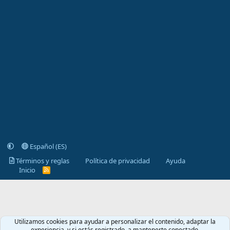
Español (ES)
Términos y reglas
Política de privacidad
Ayuda
Inicio
R
S
S
Utilizamos cookies para ayudar a personalizar el contenido, adaptar la
experiencia, y si estás registrado, a mantenerte conectado.