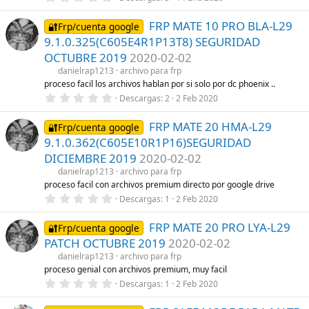
,
l
0
a
FRP MATE 10 PRO BLA-L29
0
🔐Frp/cuenta google
(
e
s
9.1.0.325(C605E4R1P13T8) SEGURIDAD
s
)
t
OCTUBRE 2019
2020-02-02
r
danielrap1213
archivo para frp
e
l
proceso facil los archivos hablan por si solo por dc phoenix ..
l
0
Descargas
2
2 Feb 2020
a
,
(
0
s
FRP MATE 20 HMA-L29
0
🔐Frp/cuenta google
)
e
9.1.0.362(C605E10R1P16)SEGURIDAD
s
t
DICIEMBRE 2019
2020-02-02
r
danielrap1213
archivo para frp
e
l
proceso facil con archivos premium directo por google drive
l
0
Descargas
1
2 Feb 2020
a
,
(
0
s
FRP MATE 20 PRO LYA-L29
0
🔐Frp/cuenta google
)
e
PATCH OCTUBRE 2019
2020-02-02
s
t
danielrap1213
archivo para frp
r
proceso genial con archivos premium, muy facil
e
0
Descargas
1
2 Feb 2020
l
,
l
0
a