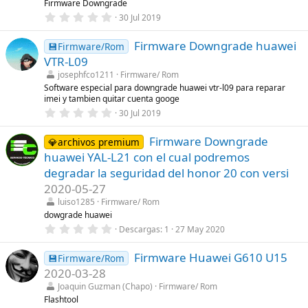
Firmware Downgrade
e
0
30 Jul 2019
l
,
l
0
a
Firmware Downgrade huawei
0
💾Firmware/Rom
(
e
s
VTR-L09
s
)
t
josephfco1211
Firmware/ Rom
r
Software especial para downgrade huawei vtr-l09 para reparar
e
imei y tambien quitar cuenta googe
l
0
l
30 Jul 2019
,
a
0
(
Firmware Downgrade
0
s
💎archivos premium
e
)
huawei YAL-L21 con el cual podremos
s
t
degradar la seguridad del honor 20 con versi
r
2020-05-27
e
l
luiso1285
Firmware/ Rom
l
dowgrade huawei
a
(
0
Descargas
1
27 May 2020
s
,
)
0
Firmware Huawei G610 U15
0
💾Firmware/Rom
e
2020-03-28
s
t
Joaquin Guzman (Chapo)
Firmware/ Rom
r
Flashtool
e