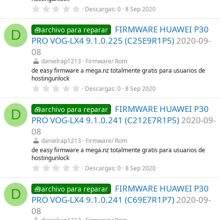
a
0
Descargas
0
8 Sep 2020
(
,
s
0
)
FIRMWARE HUAWEI P30
0
🧰archivo para reparar
D
e
PRO VOG-LX4 9.1.0.225 (C25E9R1P5)
2020-09-
s
t
08
r
danielrap1213
Firmware/ Rom
e
l
de easy firmware a mega.nz totalmente gratis para usuarios de
l
hostingunlock
a
0
Descargas
0
8 Sep 2020
(
,
s
0
)
FIRMWARE HUAWEI P30
0
🧰archivo para reparar
D
e
PRO VOG-LX4 9.1.0.241 (C212E7R1P5)
2020-09-
s
t
08
r
danielrap1213
Firmware/ Rom
e
l
de easy firmware a mega.nz totalmente gratis para usuarios de
l
hostingunlock
a
0
Descargas
0
8 Sep 2020
(
,
s
0
)
FIRMWARE HUAWEI P30
0
🧰archivo para reparar
D
e
PRO VOG-LX4 9.1.0.241 (C69E7R1P7)
2020-09-
s
t
08
r