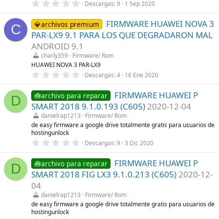
0
Descargas
9
1 Sep 2020
(
,
s
0
)
FIRMWARE HUAWEI NOVA 3
0
💎archivos premium
C
e
PAR-LX9 9.1 PARA LOS QUE DEGRADARON MAL
s
t
ANDROID 9.1
r
charly359
Firmware/ Rom
e
l
HUAWEI NOVA 3 PAR-LX9
l
0
Descargas
4
16 Ene 2020
a
,
(
0
s
FIRMWARE HUAWEI P
0
🧰archivo para reparar
D
)
e
SMART 2018 9.1.0.193 (C605)
2020-12-04
s
t
danielrap1213
Firmware/ Rom
r
de easy firmware a google drive totalmente gratis para usuarios de
e
hostingunlock
l
0
l
Descargas
9
3 Dic 2020
,
a
0
(
FIRMWARE HUAWEI P
0
s
🧰archivo para reparar
D
e
)
SMART 2018 FIG LX3 9.1.0.213 (C605)
2020-12-
s
t
04
r
danielrap1213
Firmware/ Rom
e
l
de easy firmware a google drive totalmente gratis para usuarios de
l
hostingunlock
a