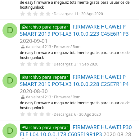
l
de easy firmware a mega.nz totalmente gratis para usuarios de
l
hostingunlock
a
0
Descargas
11
30 Ago 2020
(
,
s
0
)
FIRMWARE HUAWEI P
0
🧰archivo para reparar
D
e
SMART 2019 POT-LX3 10.0.0.223 C45E6R1P3
s
t
2020-09-01
r
danielrap1213
Firmware/ Rom
e
l
de easy firmware a mega.nz totalmente gratis para usuarios de
l
hostingunlock
a
0
Descargas
2
1 Sep 2020
(
,
s
0
)
FIRMWARE HUAWEI P
0
🧰archivo para reparar
D
e
SMART 2019 POT-LX3 10.0.0.228 C25E7R1P4
s
t
2020-08-30
r
danielrap1213
Firmware/ Rom
e
l
de easy firmware a mega.nz totalmente gratis para usuarios de
l
hostingunlock
a
0
Descargas
6
30 Ago 2020
(
,
s
0
)
FIRMWARE HUAWEI P30
0
🧰archivo para reparar
D
e
ELE-L04 10.0.0.178 C605E19R1P3
2020-08-28
s