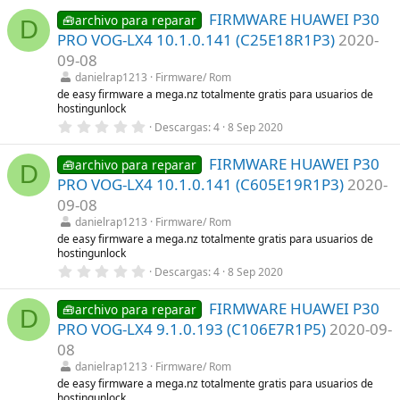
0
)
FIRMWARE HUAWEI P30
0
🧰archivo para reparar
D
e
PRO VOG-LX4 10.1.0.141 (C25E18R1P3)
2020-
s
t
09-08
r
danielrap1213
Firmware/ Rom
e
l
de easy firmware a mega.nz totalmente gratis para usuarios de
l
hostingunlock
a
0
Descargas
4
8 Sep 2020
(
,
s
0
)
FIRMWARE HUAWEI P30
0
🧰archivo para reparar
D
e
PRO VOG-LX4 10.1.0.141 (C605E19R1P3)
2020-
s
t
09-08
r
danielrap1213
Firmware/ Rom
e
l
de easy firmware a mega.nz totalmente gratis para usuarios de
l
hostingunlock
a
0
Descargas
4
8 Sep 2020
(
,
s
0
)
FIRMWARE HUAWEI P30
0
🧰archivo para reparar
D
e
PRO VOG-LX4 9.1.0.193 (C106E7R1P5)
2020-09-
s
t
08
r
danielrap1213
Firmware/ Rom
e
l
de easy firmware a mega.nz totalmente gratis para usuarios de
l
hostingunlock