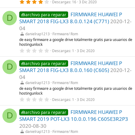
4
Descargas
16
3 Dic 2020
(
,
s
0
)
FIRMWARE HUAWEI P
0
🧰archivo para reparar
D
e
SMART 2018 FIG-LX3 8.0.0.124 (C771)
2020-12-
s
t
04
r
danielrap1213
Firmware/ Rom
e
l
de easy firmware a google drive totalmente gratis para usuarios de
l
hostingunlock
a
0
Descargas
1
3 Dic 2020
(
,
s
0
)
FIRMWARE HUAWEI P
0
🧰archivo para reparar
D
e
SMART 2018 FIG-LX3 8.0.0.160 (C605)
2020-12-
s
t
04
r
danielrap1213
Firmware/ Rom
e
l
de easy firmware a google drive totalmente gratis para usuarios de
l
hostingunlock
a
0
Descargas
1
3 Dic 2020
(
,
s
0
)
FIRMWARE HUAWEI P
0
🧰archivo para reparar
D
e
SMART 2019 POT-LX3 10.0.0.196 C605E3R2P3
s
t
2020-08-30
r
danielrap1213
Firmware/ Rom
e