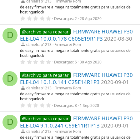
t
danielrap1213
Firmware/ Rom
r
de easy firmware a mega.nz totalmente gratis para usuarios de
e
hostingunlock
l
0
l
Descargas
2
28 Ago 2020
,
a
0
(
FIRMWARE HUAWEI P30
0
s
🧰archivo para reparar
D
e
)
ELE-L04 10.0.0.178 C605E19R1P3
2020-08-30
s
t
danielrap1213
Firmware/ Rom
r
de easy firmware a mega.nz totalmente gratis para usuarios de
e
hostingunlock
l
0
l
Descargas
5
30 Ago 2020
,
a
0
(
FIRMWARE HUAWEI P30
0
s
🧰archivo para reparar
D
e
)
ELE-L04 10.1.0.141 C25E14R1P3
2020-09-01
s
t
danielrap1213
Firmware/ Rom
r
de easy firmware a mega.nz totalmente gratis para usuarios de
e
hostingunlock
l
0
l
Descargas
8
1 Sep 2020
,
a
0
(
FIRMWARE HUAWEI P30
0
s
🧰archivo para reparar
D
e
)
ELE-L04 9.1.0.241 C69E11R1P13
2020-09-01
s
t
danielrap1213
Firmware/ Rom
r
de easy firmware a mega.nz totalmente gratis para usuarios de
e