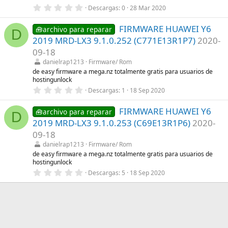
e
0
Descargas
0
28 Mar 2020
l
,
l
0
a
FIRMWARE HUAWEI Y6
0
🧰archivo para reparar
(
D
e
s
2019 MRD-LX3 9.1.0.252 (C771E13R1P7)
2020-
s
)
t
09-18
r
danielrap1213
Firmware/ Rom
e
l
de easy firmware a mega.nz totalmente gratis para usuarios de
l
hostingunlock
a
0
Descargas
1
18 Sep 2020
(
,
s
0
)
FIRMWARE HUAWEI Y6
0
🧰archivo para reparar
D
e
2019 MRD-LX3 9.1.0.253 (C69E13R1P6)
2020-
s
t
09-18
r
danielrap1213
Firmware/ Rom
e
l
de easy firmware a mega.nz totalmente gratis para usuarios de
l
hostingunlock
a
0
Descargas
5
18 Sep 2020
(
,
s
0
)
0
e
s
t
r