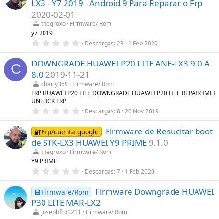
LX3 - Y7 2019 - Android 9 Para Reparar o Frp
s
)
t
2020-02-01
r
thegroxo
Firmware/ Rom
e
l
y7 2019
l
0
Descargas
23
1 Feb 2020
a
,
(
0
s
DOWNGRADE HUAWEI P20 LITE ANE-LX3 9.0 A
0
C
)
e
8.0
2019-11-21
s
t
charly359
Firmware/ Rom
r
FRP HUAWEI P20 LITE DOWNGRADE HUAWEI P20 LITE REPAIR IMEI
e
UNLOCK FRP
l
0
l
Descargas
8
20 Nov 2019
,
a
0
(
Firmware de Resucitar boot
0
s
🔐Frp/cuenta google
e
)
de STK-LX3 HUAWEI Y9 PRIME
9.1.0
s
t
thegroxo
Firmware/ Rom
r
Y9 PRIME
e
0
Descargas
7
1 Feb 2020
l
,
l
0
a
Firmware Downgrade HUAWEI
0
💾Firmware/Rom
(
e
s
P30 LITE MAR-LX2
s
)
t
josephfco1211
Firmware/ Rom
r