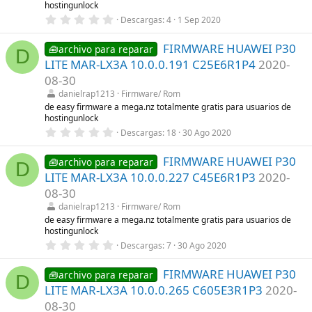
hostingunlock
l
0
l
Descargas
4
1 Sep 2020
,
a
0
(
FIRMWARE HUAWEI P30
0
s
🧰archivo para reparar
D
e
)
LITE MAR-LX3A 10.0.0.191 C25E6R1P4
2020-
s
t
08-30
r
danielrap1213
Firmware/ Rom
e
l
de easy firmware a mega.nz totalmente gratis para usuarios de
l
hostingunlock
a
0
Descargas
18
30 Ago 2020
(
,
s
0
)
FIRMWARE HUAWEI P30
0
🧰archivo para reparar
D
e
LITE MAR-LX3A 10.0.0.227 C45E6R1P3
2020-
s
t
08-30
r
danielrap1213
Firmware/ Rom
e
l
de easy firmware a mega.nz totalmente gratis para usuarios de
l
hostingunlock
a
0
Descargas
7
30 Ago 2020
(
,
s
0
)
FIRMWARE HUAWEI P30
0
🧰archivo para reparar
D
e
LITE MAR-LX3A 10.0.0.265 C605E3R1P3
2020-
s
t
08-30