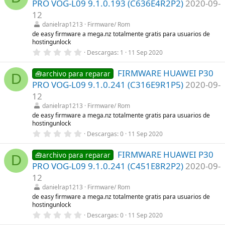
PRO VOG-L09 9.1.0.193 (C636E4R2P2)
2020-09-
s
t
12
r
danielrap1213
Firmware/ Rom
e
l
de easy firmware a mega.nz totalmente gratis para usuarios de
l
hostingunlock
a
0
Descargas
1
11 Sep 2020
(
,
s
0
)
FIRMWARE HUAWEI P30
0
🧰archivo para reparar
D
e
PRO VOG-L09 9.1.0.241 (C316E9R1P5)
2020-09-
s
t
12
r
danielrap1213
Firmware/ Rom
e
l
de easy firmware a mega.nz totalmente gratis para usuarios de
l
hostingunlock
a
0
Descargas
0
11 Sep 2020
(
,
s
0
)
FIRMWARE HUAWEI P30
0
🧰archivo para reparar
D
e
PRO VOG-L09 9.1.0.241 (C451E8R2P2)
2020-09-
s
t
12
r
danielrap1213
Firmware/ Rom
e
l
de easy firmware a mega.nz totalmente gratis para usuarios de
l
hostingunlock
a
0
Descargas
0
11 Sep 2020
(
,
s