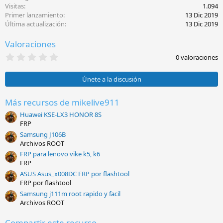
c
Visitas
1.094
i
Primer lanzamiento
13 Dic 2019
o
Última actualización
13 Dic 2019
n
e
Valoraciones
s
:
0
0 valoraciones
,
0
0
Únete a la discusión
e
s
t
Más recursos de mikelive911
r
Huawei KSE-LX3 HONOR 8S
e
l
FRP
l
Samsung J106B
a
Archivos ROOT
(
s
FRP para lenovo vike k5, k6
)
FRP
ASUS Asus_x008DC FRP por flashtool
FRP por flashtool
Samsung j111m root rapido y facil
Archivos ROOT
Compartir este recurso