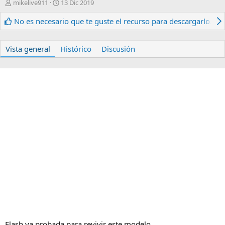
A
F
mikelive911
13 Dic 2019
u
e
t
c
No es necesario que te guste el recurso para descargarlo.
o
h
r
a
d
Vista general
Histórico
Discusión
e
c
r
e
a
c
i
ó
n
Flash ya probada para revivir este modelo