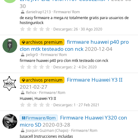
s
t
30
r
danielrap1213
Firmware/ Rom
e
l
de easy firmware a mega.nz totalmente gratis para usuarios de
l
hostingunlock
a
0
Descargas
26
30 Ago 2020
(
,
s
0
)
firmware huawei p40 pro
0
💎archivos premium
e
clon mtk testeado con nck
2020-12-04
s
t
peligr0
Firmware/ Rom
r
firmware huawei p40 pro clon mtk testeado con nck
e
0
Descargas
2
4 Dic 2020
l
,
l
0
a
Firmware Huawei Y3 II
0
💎archivos premium
(
e
s
2021-02-27
s
)
t
Rehox
Firmware/ Rom
r
Huawei, Huawei Y3 II
e
0
Descargas
1
27 Feb 2021
l
,
l
0
a
Firmware Huawei Y320 con
0
💾Firmware/Rom
(
e
s
micro SD
2020-03-28
s
)
t
Joaquin Guzman (Chapo)
Firmware/ Rom
r
Iusacell Instrucciones incluidas