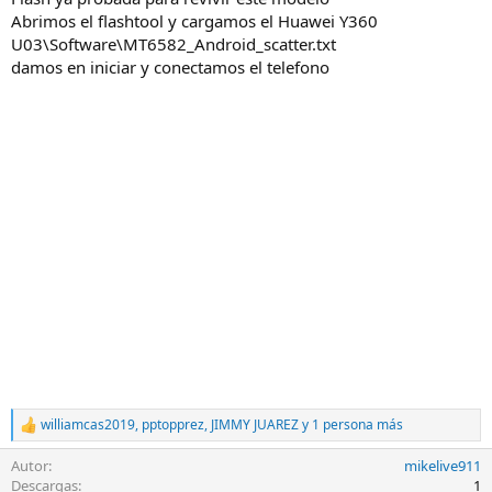
Abrimos el flashtool y cargamos el Huawei Y360
U03\Software\MT6582_Android_scatter.txt
damos en iniciar y conectamos el telefono
williamcas2019
,
pptopprez
,
JIMMY JUAREZ
y 1 persona más
R
e
Autor
mikelive911
a
c
Descargas
1