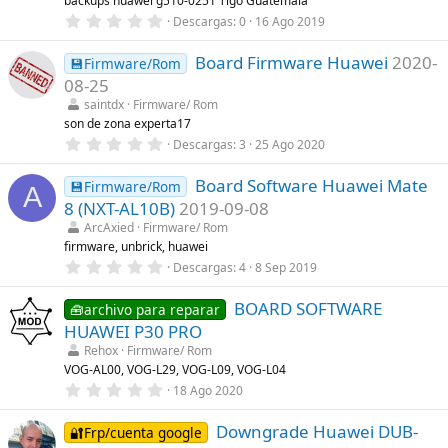
backups huawei g510-0251 Tigo Guatemala
e
0
Descargas
0
16 Ago 2019
l
,
l
0
a
Board Firmware Huawei
2020-
0
💾Firmware/Rom
(
e
s
08-25
s
)
t
saintdx
Firmware/ Rom
r
son de zona experta17
e
0
Descargas
3
25 Ago 2020
l
,
l
0
a
Board Software Huawei Mate
0
💾Firmware/Rom
(
A
e
s
8 (NXT-AL10B)
2019-09-08
s
)
t
ArcAxied
Firmware/ Rom
r
firmware, unbrick, huawei
e
0
Descargas
4
8 Sep 2019
l
,
l
0
a
BOARD SOFTWARE
0
🧰archivo para reparar
(
e
s
HUAWEI P30 PRO
s
)
t
Rehox
Firmware/ Rom
r
VOG-AL00, VOG-L29, VOG-L09, VOG-L04
e
0
18 Ago 2020
l
,
l
0
a
Downgrade Huawei DUB-
0
🔐Frp/cuenta google
(
e
s