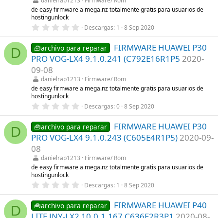
danielrap1213
Firmware/ Rom
e
l
de easy firmware a mega.nz totalmente gratis para usuarios de
l
hostingunlock
a
0
Descargas
1
8 Sep 2020
(
,
s
0
)
FIRMWARE HUAWEI P30
0
🧰archivo para reparar
D
e
PRO VOG-LX4 9.1.0.241 (C792E16R1P5
2020-
s
t
09-08
r
danielrap1213
Firmware/ Rom
e
l
de easy firmware a mega.nz totalmente gratis para usuarios de
l
hostingunlock
a
0
Descargas
0
8 Sep 2020
(
,
s
0
)
FIRMWARE HUAWEI P30
0
🧰archivo para reparar
D
e
PRO VOG-LX4 9.1.0.243 (C605E4R1P5)
2020-09-
s
t
08
r
danielrap1213
Firmware/ Rom
e
l
de easy firmware a mega.nz totalmente gratis para usuarios de
l
hostingunlock
a
0
Descargas
1
8 Sep 2020
(
,
s
0
)
FIRMWARE HUAWEI P40
0
🧰archivo para reparar
D
e
LITE JNY-LX2 10.0.1.167 C636E2R3P1
2020-08-