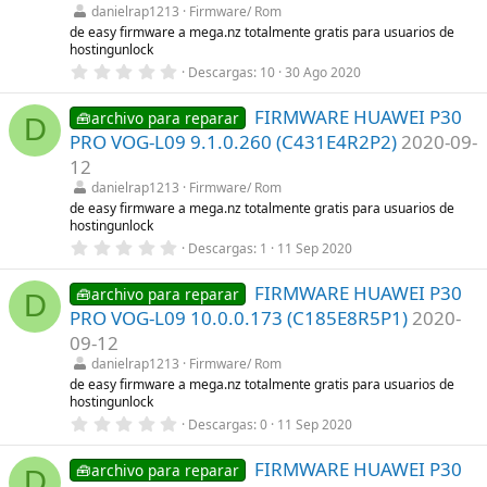
r
danielrap1213
Firmware/ Rom
e
l
de easy firmware a mega.nz totalmente gratis para usuarios de
l
hostingunlock
a
0
Descargas
10
30 Ago 2020
(
,
s
0
)
FIRMWARE HUAWEI P30
0
🧰archivo para reparar
D
e
PRO VOG-L09 9.1.0.260 (C431E4R2P2)
2020-09-
s
t
12
r
danielrap1213
Firmware/ Rom
e
l
de easy firmware a mega.nz totalmente gratis para usuarios de
l
hostingunlock
a
0
Descargas
1
11 Sep 2020
(
,
s
0
)
FIRMWARE HUAWEI P30
0
🧰archivo para reparar
D
e
PRO VOG-L09 10.0.0.173 (C185E8R5P1)
2020-
s
t
09-12
r
danielrap1213
Firmware/ Rom
e
l
de easy firmware a mega.nz totalmente gratis para usuarios de
l
hostingunlock
a
0
Descargas
0
11 Sep 2020
(
,
s
0
)
FIRMWARE HUAWEI P30
0
🧰archivo para reparar
D
e