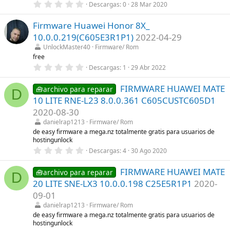
0
Descargas
0
28 Mar 2020
l
,
l
0
a
Firmware Huawei Honor 8X_
0
(
e
s
10.0.0.219(C605E3R1P1)
2022-04-29
s
)
t
UnlockMaster40
Firmware/ Rom
r
free
e
0
Descargas
1
29 Abr 2022
l
,
l
0
a
FIRMWARE HUAWEI MATE
0
🧰archivo para reparar
(
D
e
s
10 LITE RNE-L23 8.0.0.361 C605CUSTC605D1
s
)
t
2020-08-30
r
danielrap1213
Firmware/ Rom
e
l
de easy firmware a mega.nz totalmente gratis para usuarios de
l
hostingunlock
a
0
Descargas
4
30 Ago 2020
(
,
s
0
)
FIRMWARE HUAWEI MATE
0
🧰archivo para reparar
D
e
20 LITE SNE-LX3 10.0.0.198 C25E5R1P1
2020-
s
t
09-01
r
danielrap1213
Firmware/ Rom
e
l
de easy firmware a mega.nz totalmente gratis para usuarios de
l
hostingunlock
a