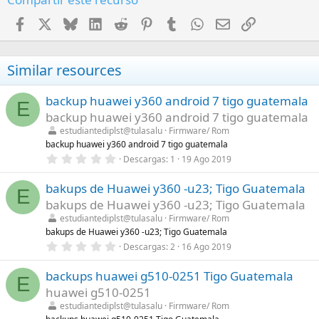
Facebook
X
Bluesky
LinkedIn
Reddit
Pinterest
Tumblr
WhatsApp
Email
Enlace
Similar resources
backup huawei y360 android 7 tigo guatemala
E
backup huawei y360 android 7 tigo guatemala
estudiantediplst@tulasalu
Firmware/ Rom
backup huawei y360 android 7 tigo guatemala
0
Descargas
1
19 Ago 2019
,
0
bakups de Huawei y360 -u23; Tigo Guatemala
0
E
e
bakups de Huawei y360 -u23; Tigo Guatemala
s
t
estudiantediplst@tulasalu
Firmware/ Rom
r
bakups de Huawei y360 -u23; Tigo Guatemala
e
0
Descargas
2
16 Ago 2019
l
,
l
0
a
backups huawei g510-0251 Tigo Guatemala
0
(
E
e
s
huawei g510-0251
s
)
t
estudiantediplst@tulasalu
Firmware/ Rom
r