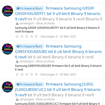
,
s
0
)
firmware Samsung G950F
0
💾Firmware/Rom
e
G950FXXU9DTF1 bit 9 u9 bin9 Binary 9 binario
s
t
9 rev9
bit 9 u9 Binary 9 binario 9 rev9 Binario 9
r
servergsm
Otros archivos
e
l
Samsung G950F G950FXXU9DTF1 bit 9 u9 bin9 Binary 9 binario 9
l
rev9 firmware
a
0
Descargas
0
23 Mar 2021
(
,
s
0
)
firmware Samsung
0
💾Firmware/Rom
e
G985FXXU6DUB5 bit 6 u6 bin6 Binary 6 binario
s
t
6 rev6
bit 6 u6 bin6 Binary 6 binario 6 rev6
r
servergsm
Otros archivos
e
l
Samsung G985FXXU6DUB5 firmware bit 6 u6 bin6 Binary 6 binario
l
6 rev6
a
0
Descargas
0
29 Mar 2021
(
,
s
0
)
firmware Samsung J530G
0
💾Firmware/Rom
e
J530GUBS9CUC2 bit 9 u9 bin9 Binary 9 binario
s
t
9 rev9
bit 9 u9 bin9 Binary 9 binario 9 rev9
r
servergsm
Otros archivos
e
l
Samsung J530G J530GUBS9CUC2 firmware bit 9 u9 bin9 Binary 9