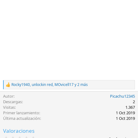
Rocky1940
,
unlockin red
,
MOvicell17
y 2 más
R
e
Autor
Picachu12345
a
c
Descargas
2
c
Visitas
1.367
i
Primer lanzamiento
1 Oct 2019
o
Última actualización
1 Oct 2019
n
e
Valoraciones
s
: