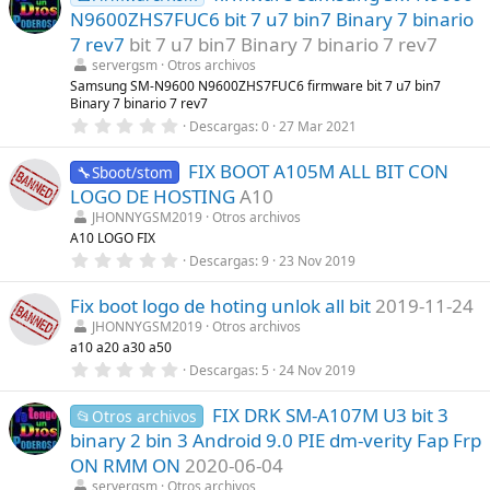
e
N9600ZHS7FUC6 bit 7 u7 bin7 Binary 7 binario
s
t
7 rev7
bit 7 u7 bin7 Binary 7 binario 7 rev7
r
servergsm
Otros archivos
e
l
Samsung SM-N9600 N9600ZHS7FUC6 firmware bit 7 u7 bin7
l
Binary 7 binario 7 rev7
a
0
Descargas
0
27 Mar 2021
(
,
s
0
)
FIX BOOT A105M ALL BIT CON
0
🔧Sboot/stom
e
LOGO DE HOSTING
A10
s
t
JHONNYGSM2019
Otros archivos
r
A10 LOGO FIX
e
0
Descargas
9
23 Nov 2019
l
,
l
0
a
Fix boot logo de hoting unlok all bit
2019-11-24
0
(
e
s
JHONNYGSM2019
Otros archivos
s
)
a10 a20 a30 a50
t
r
0
Descargas
5
24 Nov 2019
e
,
l
0
l
FIX DRK SM-A107M U3 bit 3
0
📂Otros archivos
a
e
binary 2 bin 3 Android 9.0 PIE dm-verity Fap Frp
(
s
s
t
ON RMM ON
2020-06-04
)
r
servergsm
Otros archivos