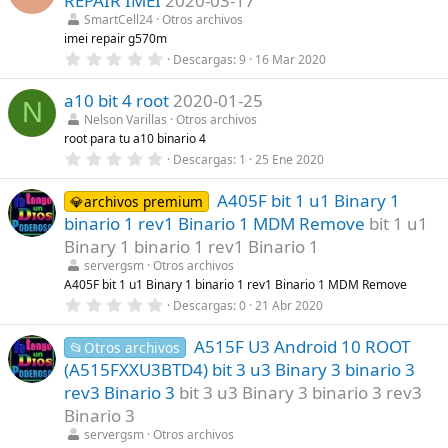
REPAIR IMEI
2020-03-17
s
t
SmartCell24
Otros archivos
r
imei repair g570m
e
0
Descargas
9
16 Mar 2020
l
,
l
0
a
a10 bit 4 root
2020-01-25
0
(
N
e
s
Nelson Varillas
Otros archivos
s
)
root para tu a10 binario 4
t
r
0
Descargas
1
25 Ene 2020
e
,
l
0
l
A405F bit 1 u1 Binary 1
0
💎archivos premium
a
e
binario 1 rev1 Binario 1 MDM Remove
bit 1 u1
(
s
s
t
Binary 1 binario 1 rev1 Binario 1
)
r
servergsm
Otros archivos
e
l
A405F bit 1 u1 Binary 1 binario 1 rev1 Binario 1 MDM Remove
l
0
Descargas
0
21 Abr 2020
a
,
(
0
s
A515F U3 Android 10 ROOT
0
📂Otros archivos
)
e
(A515FXXU3BTD4) bit 3 u3 Binary 3 binario 3
s
t
rev3 Binario 3
bit 3 u3 Binary 3 binario 3 rev3
r
Binario 3
e
l
servergsm
Otros archivos
l