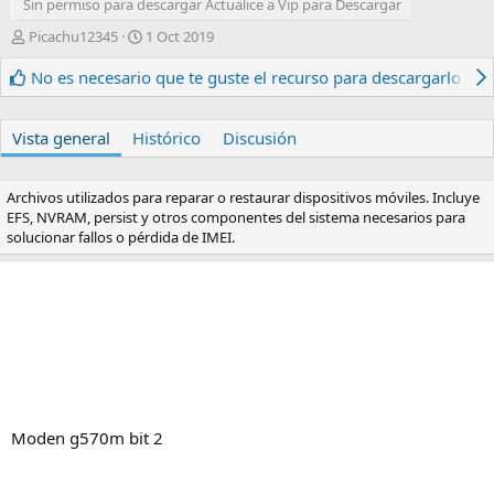
Sin permiso para descargar Actualice a Vip para Descargar
A
F
Picachu12345
1 Oct 2019
u
e
t
c
No es necesario que te guste el recurso para descargarlo.
o
h
r
a
d
Vista general
Histórico
Discusión
e
c
r
Archivos utilizados para reparar o restaurar dispositivos móviles. Incluye
e
EFS, NVRAM, persist y otros componentes del sistema necesarios para
a
solucionar fallos o pérdida de IMEI.
c
i
ó
n
Moden g570m bit 2