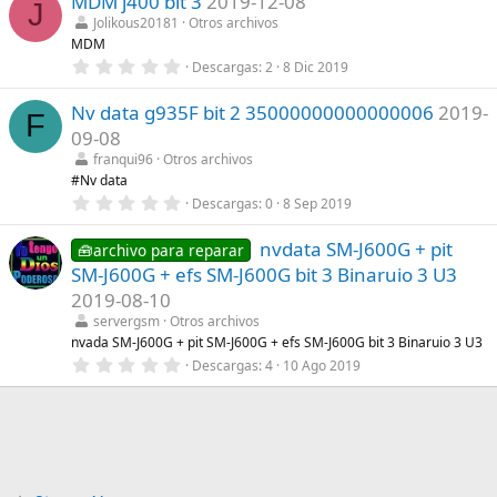
MDM j400 bit 3
2019-12-08
0
J
e
Jolikous20181
Otros archivos
s
MDM
t
r
0
Descargas
2
8 Dic 2019
e
,
l
0
l
Nv data g935F bit 2 35000000000000006
2019-
0
F
a
e
09-08
(
s
s
t
franqui96
Otros archivos
)
r
#Nv data
e
0
Descargas
0
8 Sep 2019
l
,
l
0
a
nvdata SM-J600G + pit
0
🧰archivo para reparar
(
e
s
SM-J600G + efs SM-J600G bit 3 Binaruio 3 U3
s
)
t
2019-08-10
r
servergsm
Otros archivos
e
l
nvada SM-J600G + pit SM-J600G + efs SM-J600G bit 3 Binaruio 3 U3
l
0
Descargas
4
10 Ago 2019
a
,
(
0
s
0
)
e
s
t
r
e