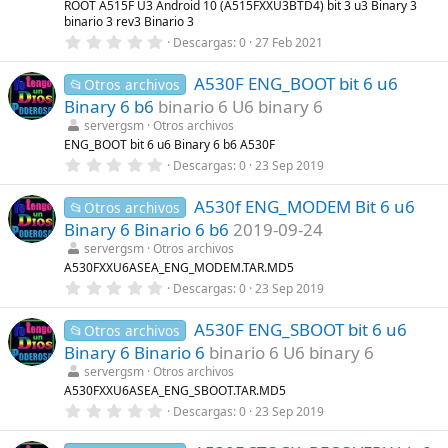
ROOT A515F U3 Android 10 (A515FXXU3BTD4) bit 3 u3 Binary 3
a
binario 3 rev3 Binario 3
(
s
0
Descargas
0
27 Feb 2021
)
,
0
A530F ENG_BOOT bit 6 u6
0
📂Otros archivos
e
Binary 6 b6
binario 6 U6 binary 6
s
t
servergsm
Otros archivos
r
ENG_BOOT bit 6 u6 Binary 6 b6 A530F
e
0
Descargas
0
23 Sep 2019
l
,
l
0
a
A530f ENG_MODEM Bit 6 u6
0
📂Otros archivos
(
e
s
Binary 6 Binario 6 b6
2019-09-24
s
)
t
servergsm
Otros archivos
r
A530FXXU6ASEA_ENG_MODEM.TAR.MD5
e
0
Descargas
0
23 Sep 2019
l
,
l
0
a
A530F ENG_SBOOT bit 6 u6
0
📂Otros archivos
(
e
s
Binary 6 Binario 6
binario 6 U6 binary 6
s
)
t
servergsm
Otros archivos
r
A530FXXU6ASEA_ENG_SBOOT.TAR.MD5
e
0
Descargas
0
23 Sep 2019
l
,
l
0
a