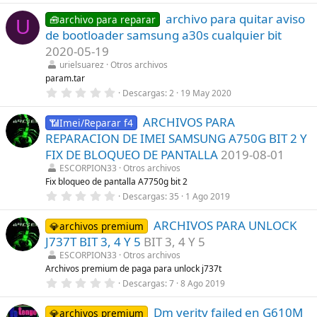
s
0
)
archivo para quitar aviso
0
🧰archivo para reparar
U
e
de bootloader samsung a30s cualquier bit
s
t
2020-05-19
r
urielsuarez
Otros archivos
e
l
param.tar
l
0
Descargas
2
19 May 2020
a
,
(
0
s
ARCHIVOS PARA
0
📶Imei/Reparar f4
)
e
REPARACION DE IMEI SAMSUNG A750G BIT 2 Y
s
t
FIX DE BLOQUEO DE PANTALLA
2019-08-01
r
ESCORPION33
Otros archivos
e
l
Fix bloqueo de pantalla A7750g bit 2
l
0
Descargas
35
1 Ago 2019
a
,
(
0
s
ARCHIVOS PARA UNLOCK
0
💎archivos premium
)
e
J737T BIT 3, 4 Y 5
BIT 3, 4 Y 5
s
t
ESCORPION33
Otros archivos
r
Archivos premium de paga para unlock j737t
e
0
Descargas
7
8 Ago 2019
l
,
l
0
a
Dm verity failed en G610M
0
💎archivos premium
(