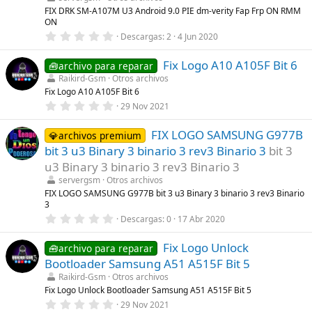
e
l
FIX DRK SM-A107M U3 Android 9.0 PIE dm-verity Fap Frp ON RMM
l
ON
a
0
Descargas
2
4 Jun 2020
(
,
s
0
)
Fix Logo A10 A105F Bit 6
0
🧰archivo para reparar
e
Raikird-Gsm
Otros archivos
s
Fix Logo A10 A105F Bit 6
t
r
0
29 Nov 2021
e
,
l
0
l
FIX LOGO SAMSUNG G977B
0
💎archivos premium
a
e
bit 3 u3 Binary 3 binario 3 rev3 Binario 3
bit 3
(
s
s
t
u3 Binary 3 binario 3 rev3 Binario 3
)
r
servergsm
Otros archivos
e
l
FIX LOGO SAMSUNG G977B bit 3 u3 Binary 3 binario 3 rev3 Binario
l
3
a
0
Descargas
0
17 Abr 2020
(
,
s
0
)
Fix Logo Unlock
0
🧰archivo para reparar
e
Bootloader Samsung A51 A515F Bit 5
s
t
Raikird-Gsm
Otros archivos
r
Fix Logo Unlock Bootloader Samsung A51 A515F Bit 5
e
0
29 Nov 2021
l