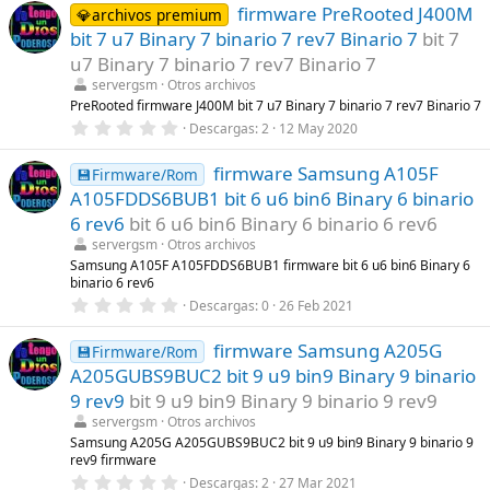
s
firmware PreRooted J400M
0
💎archivos premium
)
e
bit 7 u7 Binary 7 binario 7 rev7 Binario 7
bit 7
s
t
u7 Binary 7 binario 7 rev7 Binario 7
r
servergsm
Otros archivos
e
l
PreRooted firmware J400M bit 7 u7 Binary 7 binario 7 rev7 Binario 7
l
0
Descargas
2
12 May 2020
a
,
(
0
s
firmware Samsung A105F
0
💾Firmware/Rom
)
e
A105FDDS6BUB1 bit 6 u6 bin6 Binary 6 binario
s
t
6 rev6
bit 6 u6 bin6 Binary 6 binario 6 rev6
r
servergsm
Otros archivos
e
l
Samsung A105F A105FDDS6BUB1 firmware bit 6 u6 bin6 Binary 6
l
binario 6 rev6
a
0
Descargas
0
26 Feb 2021
(
,
s
0
)
firmware Samsung A205G
0
💾Firmware/Rom
e
A205GUBS9BUC2 bit 9 u9 bin9 Binary 9 binario
s
t
9 rev9
bit 9 u9 bin9 Binary 9 binario 9 rev9
r
servergsm
Otros archivos
e
l
Samsung A205G A205GUBS9BUC2 bit 9 u9 bin9 Binary 9 binario 9
l
rev9 firmware
a
0
Descargas
2
27 Mar 2021
(