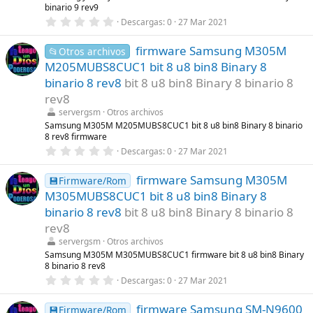
l
binario 9 rev9
a
0
Descargas
0
27 Mar 2021
(
,
s
0
)
firmware Samsung M305M
0
📂Otros archivos
e
M205MUBS8CUC1 bit 8 u8 bin8 Binary 8
s
t
binario 8 rev8
bit 8 u8 bin8 Binary 8 binario 8
r
rev8
e
l
servergsm
Otros archivos
l
Samsung M305M M205MUBS8CUC1 bit 8 u8 bin8 Binary 8 binario
a
8 rev8 firmware
(
s
0
Descargas
0
27 Mar 2021
)
,
0
firmware Samsung M305M
0
💾Firmware/Rom
e
M305MUBS8CUC1 bit 8 u8 bin8 Binary 8
s
t
binario 8 rev8
bit 8 u8 bin8 Binary 8 binario 8
r
rev8
e
l
servergsm
Otros archivos
l
Samsung M305M M305MUBS8CUC1 firmware bit 8 u8 bin8 Binary
a
8 binario 8 rev8
(
s
0
Descargas
0
27 Mar 2021
)
,
0
firmware Samsung SM-N9600
0
💾Firmware/Rom