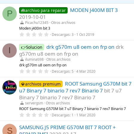
MODEN J400M BIT 3
🧰archivo para reparar
P
2019-10-01
Picachu12345
Otros archivos
Moden j400m bit 3
0
Descargas
3
1 Oct 2019
,
0
drk g570m u8 oem on frp on
drk
0
👉Solucion
I
e
g570m u8 oem on frp on
s
t
iluminati98
Otros archivos
r
drk g570m u8 oem on frp on
e
0
Descargas
5
4 Mar 2020
l
,
l
0
a
ROOT Samsung G570M bit 7
0
💎archivos premium
(
e
s
u7 Binary 7 binario 7 rev7 Binario 7
bit 7 u7
s
)
t
Binary 7 binario 7 rev7 Binario 7
r
servergsm
Otros archivos
e
l
ROOT Samsung G570M bit 7 u7 Binary 7 binario 7 rev7 Binario 7
l
0
Descargas
1
1 Mar 2020
a
,
(
0
s
SAMSUNG J5 PRIME G570M BIT 7 ROOT +
0
S
)
e