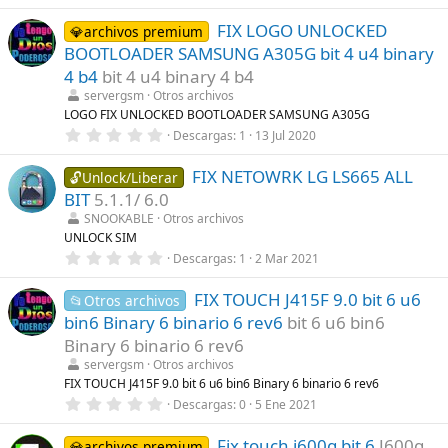
,
l
0
a
FIX LOGO UNLOCKED
0
💎archivos premium
(
e
s
BOOTLOADER SAMSUNG A305G bit 4 u4 binary
s
)
t
4 b4
bit 4 u4 binary 4 b4
r
servergsm
Otros archivos
e
l
LOGO FIX UNLOCKED BOOTLOADER SAMSUNG A305G
l
0
Descargas
1
13 Jul 2020
a
,
(
0
s
FIX NETOWRK LG LS665 ALL
0
🔓Unlock/Liberar
)
e
BIT
5.1.1/ 6.0
s
t
SNOOKABLE
Otros archivos
r
UNLOCK SIM
e
0
Descargas
1
2 Mar 2021
l
,
l
0
a
FIX TOUCH J415F 9.0 bit 6 u6
0
📂Otros archivos
(
e
s
bin6 Binary 6 binario 6 rev6
bit 6 u6 bin6
s
)
t
Binary 6 binario 6 rev6
r
servergsm
Otros archivos
e
l
FIX TOUCH J415F 9.0 bit 6 u6 bin6 Binary 6 binario 6 rev6
l
0
Descargas
0
5 Ene 2021
a
,
(
0
s
Fix touch j600g bit 6
J600g
0
💎archivos premium