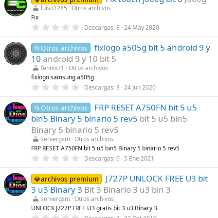
)
e
luiso1285
Otros archivos
s
Fix
t
r
0
Descargas
8
24 May 2020
e
,
l
0
l
fixlogo a505g bit 5 android 9 y
0
📂Otros archivos
a
e
10
android 9 y 10 bit 5
(
s
s
t
fennix71
Otros archivos
)
r
fixlogo samsung a505g
e
0
Descargas
3
24 Jun 2020
l
,
l
0
a
FRP RESET A750FN bit 5 u5
0
📂Otros archivos
(
e
s
bin5 Binary 5 binario 5 rev5
bit 5 u5 bin5
s
)
t
Binary 5 binario 5 rev5
r
servergsm
Otros archivos
e
l
FRP RESET A750FN bit 5 u5 bin5 Binary 5 binario 5 rev5
l
0
Descargas
0
5 Ene 2021
a
,
(
0
s
J727P UNLOCK FREE U3 bit
0
💎archivos premium
)
e
3 u3 Binary 3
Bit 3 Binario 3 u3 bin 3
s
t
servergsm
Otros archivos
r
UNLOCK J727P FREE U3 gratis bit 3 u3 Binary 3
e
0