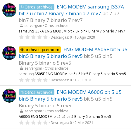
(
0
s
ENG MODEM samsung J337A
0
📂Otros archivos
)
e
bit 7 u7 bin7 Binary 7 binario 7 rev7
bit 7 u7
s
t
bin7 Binary 7 binario 7 rev7
r
servergsm
Otros archivos
e
l
samsung J337A ENG MODEM bit 7 u7 bin7 Binary 7 binario 7 rev7
l
0
Descargas
0
10 Ago 2020
a
,
(
0
s
ENG MODEM A505F bit 5 u5
0
💎archivos premium
)
e
bin5 Binary 5 binario 5 rev5
bit 5 u5 bin5
s
t
Binary 5 binario 5 rev5
r
servergsm
Otros archivos
e
l
samsung A505F ENG MODEM bit 5 u5 bin5 Binary 5 binario 5 rev5
l
0
Descargas
0
13 Jul 2020
a
,
(
0
s
ENG MODEM A600G bit 5 u5
0
📂Otros archivos
)
e
bin5 Binary 5 binario 5 rev5
bit 5 u5 bin5
s
t
Binary 5 binario 5 rev5
r
servergsm
Otros archivos
e
l
A600G ENG MODEM bit 5 u5 bin5 Binary 5 binario 5 rev5
l
0
Descargas
0
2 Mar 2021
a
,
(
0