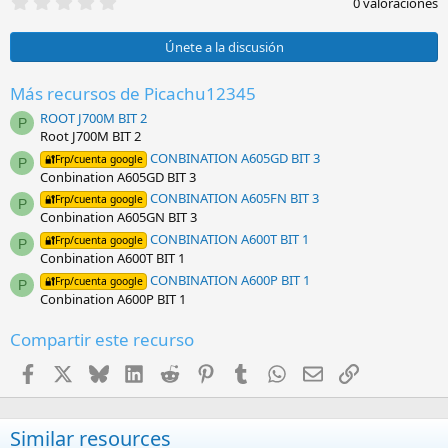
0
0 valoraciones
,
0
0
Únete a la discusión
e
s
t
Más recursos de Picachu12345
r
ROOT J700M BIT 2
e
P
l
Root J700M BIT 2
l
CONBINATION A605GD BIT 3
🔐Frp/cuenta google
a
P
Conbination A605GD BIT 3
(
s
CONBINATION A605FN BIT 3
🔐Frp/cuenta google
P
)
Conbination A605GN BIT 3
CONBINATION A600T BIT 1
🔐Frp/cuenta google
P
Conbination A600T BIT 1
CONBINATION A600P BIT 1
🔐Frp/cuenta google
P
Conbination A600P BIT 1
Compartir este recurso
Facebook
X
Bluesky
LinkedIn
Reddit
Pinterest
Tumblr
WhatsApp
Email
Enlace
Similar resources