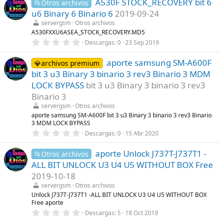
A530F STOCK_RECOVERY bit 6
0
📂Otros archivos
(
e
s
u6 Binary 6 Binario 6
2019-09-24
s
)
t
servergsm
Otros archivos
r
A530FXXU6ASEA_STOCK_RECOVERY.MD5
e
0
Descargas
0
23 Sep 2019
l
,
l
0
a
aporte samsung SM-A600F
0
💎archivos premium
(
e
s
bit 3 u3 Binary 3 binario 3 rev3 Binario 3 MDM
s
)
t
LOCK BYPASS
bit 3 u3 Binary 3 binario 3 rev3
r
Binario 3
e
l
servergsm
Otros archivos
l
aporte samsung SM-A600F bit 3 u3 Binary 3 binario 3 rev3 Binario
a
3 MDM LOCK BYPASS
(
s
0
Descargas
0
15 Abr 2020
)
,
0
aporte Unlock J737T-J737T1 -
0
📂Otros archivos
e
ALL BIT UNLOCK U3 U4 U5 WITHOUT BOX Free
s
t
2019-10-18
r
servergsm
Otros archivos
e
l
Unlock J737T-J737T1 -ALL BIT UNLOCK U3 U4 U5 WITHOUT BOX
l
Free aporte
a
0
Descargas
5
18 Oct 2019
(
,