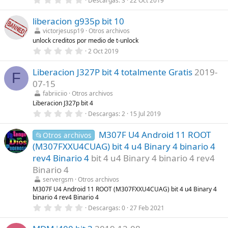
Descargas
3
22 Oct 2019
l
,
l
0
a
liberacion g935p bit 10
0
(
e
s
victorjesusp19
Otros archivos
s
)
unlock creditos por medio de t-unlock
t
r
0
2 Oct 2019
e
,
l
0
l
Liberacion J327P bit 4 totalmente Gratis
2019-
0
F
a
e
07-15
(
s
s
t
fabriiciio
Otros archivos
)
r
Liberacion J327p bit 4
e
0
Descargas
2
15 Jul 2019
l
,
l
0
a
M307F U4 Android 11 ROOT
0
📂Otros archivos
(
e
s
(M307FXXU4CUAG) bit 4 u4 Binary 4 binario 4
s
)
t
rev4 Binario 4
bit 4 u4 Binary 4 binario 4 rev4
r
Binario 4
e
l
servergsm
Otros archivos
l
M307F U4 Android 11 ROOT (M307FXXU4CUAG) bit 4 u4 Binary 4
a
binario 4 rev4 Binario 4
(
s
0
Descargas
0
27 Feb 2021
)
,
0