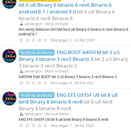
e
s
bit 6 u6 Binary 6 binario 6 rev6 Binario 6
s
)
t
android 8.1 / android 9.0
bit 6 u6 Binary 6
r
binario 6 rev6 Binario 6
e
l
servergsm
Otros archivos
l
Dm verity failed en G610M bit 6 u6 Binary 6 binario 6 rev6 Binario 6
a
android 8.1
(
s
0
Descargas
2
23 Abr 2020
)
,
0
ENG BOOT A405FM bit 3 u3
0
📂Otros archivos
e
Binary 3 binario 3 rev3 Binario 3
bit 3 u3 Binary
s
t
3 binario 3 rev3 Binario 3
r
servergsm
Otros archivos
e
l
A405FM ENG BOOT bit 3 u3 Binary 3 binario 3 rev3 Binario 3
l
0
Descargas
0
28 Ene 2021
a
,
(
0
s
ENG EFS G935F U8 bit 8 u8
0
📂Otros archivos
)
e
bin8 Binary 8 binario 8 rev8
bit 8 u8 bin8
s
t
Binary 8 binario 8 rev8
r
servergsm
Otros archivos
e
l
ENG EFS G935F U8 bit 8 u8 bin8 Binary 8 binario 8 rev8
l
0
Descargas
1
30 Dic 2020
a
,