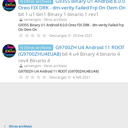
G935S Binary U1 Android 8.0.0
0
📂Otros archivos
e
Oreo FIX DRK - dm-verity Failed Frp On Oem On
s
t
bit 1 u1 bin1 Binary 1 binario 1 rev1
r
servergsm
Otros archivos
e
l
G935S Binary U1 Android 8.0.0 Oreo FIX DRK - dm-verity Failed Frp
l
On Oem On
a
0
Descargas
0
29 Ene 2021
(
,
s
0
)
G9700ZH U4 Android 11 ROOT
0
📂Otros archivos
e
(G9700ZHU4EUA8)
bit 4 u4 Binary 4 binario 4
s
t
rev4 Binario 4
r
servergsm
Otros archivos
e
l
G9700ZH U4 Android 11 ROOT (G9700ZHU4EUA8)
l
0
Descargas
0
6 Feb 2021
a
,
(
0
s
0
)
e
s
t
r
e
l
l
a
(
Otros archivos