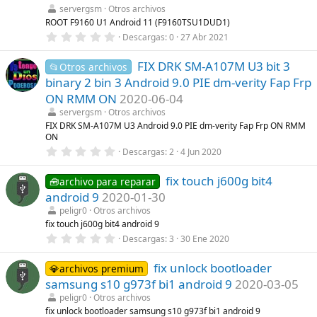
r
servergsm
Otros archivos
e
l
ROOT F9160 U1 Android 11 (F9160TSU1DUD1)
l
0
Descargas
0
27 Abr 2021
a
,
(
0
s
FIX DRK SM-A107M U3 bit 3
0
📂Otros archivos
)
e
binary 2 bin 3 Android 9.0 PIE dm-verity Fap Frp
s
t
ON RMM ON
2020-06-04
r
servergsm
Otros archivos
e
l
FIX DRK SM-A107M U3 Android 9.0 PIE dm-verity Fap Frp ON RMM
l
ON
a
0
Descargas
2
4 Jun 2020
(
,
s
0
)
fix touch j600g bit4
0
🧰archivo para reparar
e
android 9
2020-01-30
s
t
peligr0
Otros archivos
r
fix touch j600g bit4 android 9
e
0
Descargas
3
30 Ene 2020
l
,
l
0
a
fix unlock bootloader
0
💎archivos premium
(
e
s
samsung s10 g973f bi1 android 9
2020-03-05
s
)
t
peligr0
Otros archivos
r
fix unlock bootloader samsung s10 g973f bi1 android 9
e