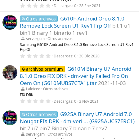
s
0
Descargas
0
28 Ene 2021
)
,
0
G610F-Android Oreo 8.1.0
0
📂Otros archivos
e
Remove Lock Screen U1 Rev1 Frp Off
bit 1 u1
s
t
bin1 Binary 1 binario 1 rev1
r
servergsm
Otros archivos
e
l
Samsung G610F-Android Oreo 8.1.0 Remove Lock Screen U1 Rev1
l
Frp Off
a
0
Descargas
0
30 Dic 2020
(
,
s
0
)
G610M Binary U7 Android
0
💎archivos premium
e
8.1.0 Oreo FIX DRK - dm-verity Failed Frp On
s
t
Oem On (G610MUBS7CTA1).tar
2021-11-03
r
Laloicee
Otros archivos
e
l
FIX DRK
l
0
Descargas
0
3 Nov 2021
a
,
(
0
s
G925A Binary U7 Android 7.0
0
📂Otros archivos
)
e
Nougat FIX DRK - dm-veri ... (G925AUCS7ERC1)
s
t
bit 7 u7 bin7 Binary 7 binario 7 rev7
r
servergsm
Otros archivos
e