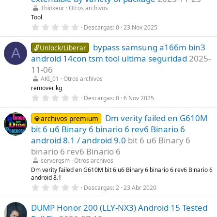
)
r
Thinkeur
Otros archivos
e
l
Tool
l
0
Descargas
0
23 Nov 2025
a
,
(
0
s
bypass samsung a166m bin3
0
🔓Unlock/Liberar
A
)
e
android 14con tsm tool ultima seguridad
2025-
s
t
11-06
r
AKI_01
Otros archivos
e
l
remover kg
l
0
Descargas
0
6 Nov 2025
a
,
(
0
s
Dm verity failed en G610M
0
💎archivos premium
)
e
bit 6 u6 Binary 6 binario 6 rev6 Binario 6
s
t
android 8.1 / android 9.0
bit 6 u6 Binary 6
r
binario 6 rev6 Binario 6
e
l
servergsm
Otros archivos
l
Dm verity failed en G610M bit 6 u6 Binary 6 binario 6 rev6 Binario 6
a
android 8.1
(
s
0
Descargas
2
23 Abr 2020
)
,
0
DUMP Honor 200 (LLY-NX3) Android 15 Tested
0
e