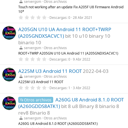
servergsm
Otros archivos
e
l
Touch not working after an update Fix A205F U8 Firmware Android
l
10*
a
0
Descargas
0
28 Abr 2021
(
,
s
0
)
A205GN U10 UA Android 11 ROOT+TWRP
0
e
(A205GNDXSACVC1)
bit 10 u10 binary 10
s
t
binario 10
r
servergsm
Otros archivos
e
l
ROOT+TWRP A205GN U10 UA Android 11 (A205GNDXSACVC1)
l
0
Descargas
0
9 Abr 2022
a
,
(
0
s
A225M U3 Android 11 ROOT
2022-04-03
0
)
e
servergsm
Otros archivos
s
A225M U3 Android 11 ROOT
t
r
0
Descargas
1
3 Abr 2022
e
,
l
0
l
A260G U8 Android 8.1.0 ROOT
0
📂Otros archivos
a
e
(A260GDDS8ATK1)
bit 8 u8 Binary 8 binario 8
(
s
s
t
rev8 Binario 8
)
r
servergsm
Otros archivos
e
l
A260G U8 Android 8.1.0 ROOT (A260GDDS8ATK1)
l