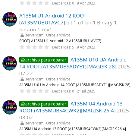
0
Descargas
0
9 Abr 2022
l
,
l
0
a
A135M U1 Android 12 ROOT
0
(
e
s
(A135MUBU1AVC7)
bit 1 u1 bin1 Binary 1
s
)
t
binario 1 rev1
r
servergsm
Otros archivos
e
l
ROOT( A135M U1 Android 12 A135MUBU1AVC7)
l
0
Descargas
5
9 Abr 2022
a
,
(
0
s
A135M U10 UA Android
0
🧰archivo para reparar
)
e
14 ROOT (A135MUBSADYE1)[MAGISK 28]
2025-
s
t
07-22
r
servergsm
Otros archivos
e
l
A135M U10 UA Android 14 ROOT (A135MUBSADYE1)[MAGISK 28]
l
0
Descargas
0
21 Jul 2025
a
,
(
0
s
A135M U4 Android 13
0
🧰archivo para reparar
)
e
ROOT (A135MUBS4CWK2)[MAGISK 26.4]
2025-
s
t
08-02
r
servergsm
Otros archivos
e
l
A135M U4 Android 13 ROOT (A135MUBS4CWK2)[MAGISK 26.4]
l
0