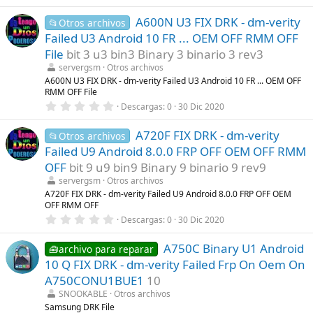
,
0
A600N U3 FIX DRK - dm-verity
0
📂Otros archivos
e
Failed U3 Android 10 FR ... OEM OFF RMM OFF
s
t
File
bit 3 u3 bin3 Binary 3 binario 3 rev3
r
servergsm
Otros archivos
e
l
A600N U3 FIX DRK - dm-verity Failed U3 Android 10 FR ... OEM OFF
l
RMM OFF File
a
0
Descargas
0
30 Dic 2020
(
,
s
0
)
A720F FIX DRK - dm-verity
0
📂Otros archivos
e
Failed U9 Android 8.0.0 FRP OFF OEM OFF RMM
s
t
OFF
bit 9 u9 bin9 Binary 9 binario 9 rev9
r
servergsm
Otros archivos
e
l
A720F FIX DRK - dm-verity Failed U9 Android 8.0.0 FRP OFF OEM
l
OFF RMM OFF
a
0
Descargas
0
30 Dic 2020
(
,
s
0
)
A750C Binary U1 Android
0
🧰archivo para reparar
e
10 Q FIX DRK - dm-verity Failed Frp On Oem On
s
t
A750CONU1BUE1
10
r
SNOOKABLE
Otros archivos
e
l
Samsung DRK File