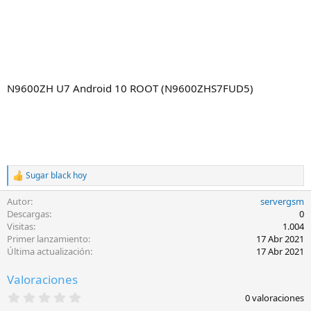
N9600ZH U7 Android 10 ROOT (N9600ZHS7FUD5)
Sugar black hoy
R
e
Autor
servergsm
a
c
Descargas
0
c
Visitas
1.004
i
Primer lanzamiento
17 Abr 2021
o
Última actualización
17 Abr 2021
n
e
Valoraciones
s
:
0
0 valoraciones
,