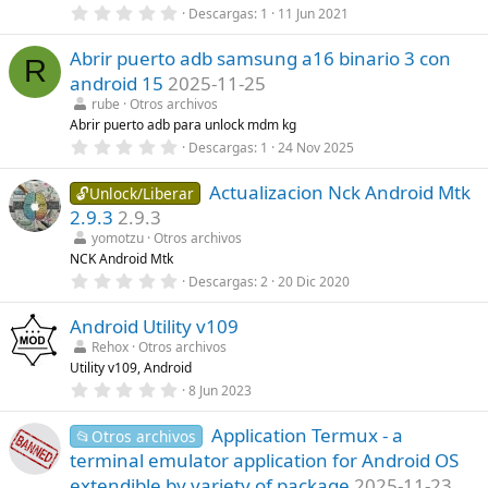
l
0
Descargas
1
11 Jun 2021
a
,
(
0
s
Abrir puerto adb samsung a16 binario 3 con
0
R
)
e
android 15
2025-11-25
s
t
rube
Otros archivos
r
Abrir puerto adb para unlock mdm kg
e
0
Descargas
1
24 Nov 2025
l
,
l
0
a
Actualizacion Nck Android Mtk
0
🔓Unlock/Liberar
(
e
s
2.9.3
2.9.3
s
)
t
yomotzu
Otros archivos
r
NCK Android Mtk
e
0
Descargas
2
20 Dic 2020
l
,
l
0
a
Android Utility v109
0
(
e
s
Rehox
Otros archivos
s
)
Utility v109, Android
t
r
0
8 Jun 2023
e
,
l
0
l
Application Termux - a
0
📂Otros archivos
a
e
terminal emulator application for Android OS
(
s
s
t
extendible by variety of package
2025-11-23