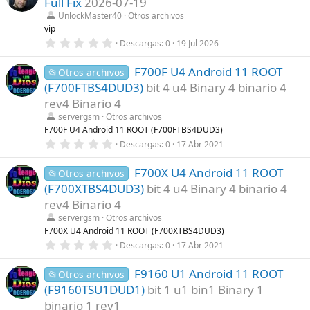
Full Fix
2026-07-19
s
t
UnlockMaster40
Otros archivos
r
vip
e
0
Descargas
0
19 Jul 2026
l
,
l
0
a
F700F U4 Android 11 ROOT
0
📂Otros archivos
(
e
s
(F700FTBS4DUD3)
bit 4 u4 Binary 4 binario 4
s
)
t
rev4 Binario 4
r
servergsm
Otros archivos
e
l
F700F U4 Android 11 ROOT (F700FTBS4DUD3)
l
0
Descargas
0
17 Abr 2021
a
,
(
0
s
F700X U4 Android 11 ROOT
0
📂Otros archivos
)
e
(F700XTBS4DUD3)
bit 4 u4 Binary 4 binario 4
s
t
rev4 Binario 4
r
servergsm
Otros archivos
e
l
F700X U4 Android 11 ROOT (F700XTBS4DUD3)
l
0
Descargas
0
17 Abr 2021
a
,
(
0
s
F9160 U1 Android 11 ROOT
0
📂Otros archivos
)
e
(F9160TSU1DUD1)
bit 1 u1 bin1 Binary 1
s
t
binario 1 rev1