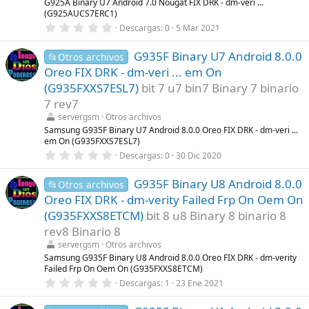
l
G925A Binary U7 Android 7.0 Nougat FIX DRK - dm-veri ...
l
(G925AUCS7ERC1)
a
0
Descargas
0
5 Mar 2021
(
,
s
0
)
G935F Binary U7 Android 8.0.0
0
📂Otros archivos
e
Oreo FIX DRK - dm-veri ... em On
s
t
(G935FXXS7ESL7)
bit 7 u7 bin7 Binary 7 binario
r
7 rev7
e
l
servergsm
Otros archivos
l
Samsung G935F Binary U7 Android 8.0.0 Oreo FIX DRK - dm-veri ...
a
em On (G935FXXS7ESL7)
(
s
0
Descargas
0
30 Dic 2020
)
,
0
G935F Binary U8 Android 8.0.0
0
📂Otros archivos
e
Oreo FIX DRK - dm-verity Failed Frp On Oem On
s
t
(G935FXXS8ETCM)
bit 8 u8 Binary 8 binario 8
r
rev8 Binario 8
e
l
servergsm
Otros archivos
l
Samsung G935F Binary U8 Android 8.0.0 Oreo FIX DRK - dm-verity
a
Failed Frp On Oem On (G935FXXS8ETCM)
(
s
0
Descargas
1
23 Ene 2021
)
,
0