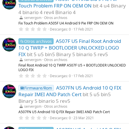
e
s
Touch Problem FRP ON OEM ON
bit 4 u4 Binary
s
)
t
4 binario 4 rev4 Binario 4
r
servergsm
Otros archivos
e
l
Fix Touch Problem A505F U4 Android 9 Pie FRP ON OEM ON
l
0
Descargas
0
17 Feb 2021
a
,
(
0
s
A507F U5 Final Root Android
0
📂Otros archivos
)
e
10 Q TWRP + BOOTLODER UNLOCKED LOGO
s
t
FIX
bit 5 u5 bin5 Binary 5 binario 5 rev5
r
servergsm
Otros archivos
e
l
Final Root Android 10 Q TWRP A507F U5 + BOOTLODER UNLOCKED
l
LOGO FIX
a
0
Descargas
0
17 Feb 2021
(
,
s
0
)
A507FN U5 Android 10 Q FIX
0
💾Firmware/Rom
e
Repair IMEI AND Patch Cert
bit 5 u5 bin5
s
t
Binary 5 binario 5 rev5
r
servergsm
Otros archivos
e
l
A507FN U5 Android 10 Q FIX Repair IMEI AND Patch Cert
l
0
Descargas
0
23 Mar 2021
a
,
(
0
s