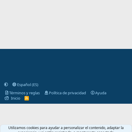
s
)
Español (ES)
Términos y reglas
Política de privacidad
Ayuda
Inicio
R
S
S
Utilizamos cookies para ayudar a personalizar el contenido, adaptar la