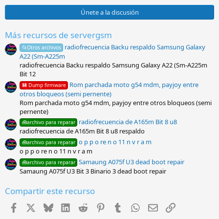
0
0
Únete a la discusión
e
s
t
Más recursos de servergsm
r
radiofrecuencia Backu respaldo Samsung Galaxy
e
📂Otros archivos
l
A22 (Sm-A225m
l
radiofrecuencia Backu respaldo Samsung Galaxy A22 (Sm-A225m
a
Bit 12
(
s
Rom parchada moto g54 mdm, payjoy entre
💾 Dump firmware
)
otros bloqueos (semi pernente)
Rom parchada moto g54 mdm, payjoy entre otros bloqueos (semi
pernente)
radiofrecuencia de A165m Bit 8 u8
🧰archivo para reparar
radiofrecuencia de A165m Bit 8 u8 respaldo
o p p o re n o 11 n v r a m
🧰archivo para reparar
o p p o re n o 11 n v r a m
Samaung A075f U3 dead boot repair
🧰archivo para reparar
Samaung A075f U3 Bit 3 Binario 3 dead boot repair
Compartir este recurso
Facebook
X
Bluesky
LinkedIn
Reddit
Pinterest
Tumblr
WhatsApp
Email
Enlace