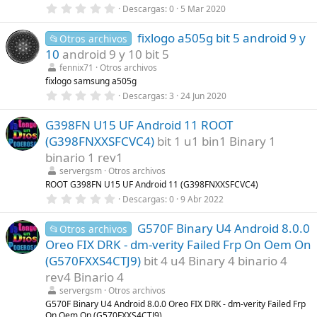
0
Descargas
0
5 Mar 2020
l
,
l
0
a
fixlogo a505g bit 5 android 9 y
0
📂Otros archivos
(
e
s
10
android 9 y 10 bit 5
s
)
t
fennix71
Otros archivos
r
fixlogo samsung a505g
e
0
Descargas
3
24 Jun 2020
l
,
l
0
a
G398FN U15 UF Android 11 ROOT
0
(
e
s
(G398FNXXSFCVC4)
bit 1 u1 bin1 Binary 1
s
)
t
binario 1 rev1
r
servergsm
Otros archivos
e
l
ROOT G398FN U15 UF Android 11 (G398FNXXSFCVC4)
l
0
Descargas
0
9 Abr 2022
a
,
(
0
s
G570F Binary U4 Android 8.0.0
0
📂Otros archivos
)
e
Oreo FIX DRK - dm-verity Failed Frp On Oem On
s
t
(G570FXXS4CTJ9)
bit 4 u4 Binary 4 binario 4
r
rev4 Binario 4
e
l
servergsm
Otros archivos
l
G570F Binary U4 Android 8.0.0 Oreo FIX DRK - dm-verity Failed Frp
a
On Oem On (G570FXXS4CTJ9)
(