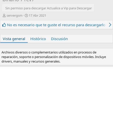
Sin permiso para descargar Actualice a Vip para Descargar
A
F
servergsm
17 Abr 2021
u
e
t
c
No es necesario que te guste el recurso para descargarlo.
o
h
r
a
d
Vista general
Histórico
Discusión
e
c
r
Archivos diversos o complementarios utilizados en procesos de
e
reparación, soporte o personalización de dispositivos móviles. Incluye
a
drivers, manuales y recursos generales.
c
i
ó
n