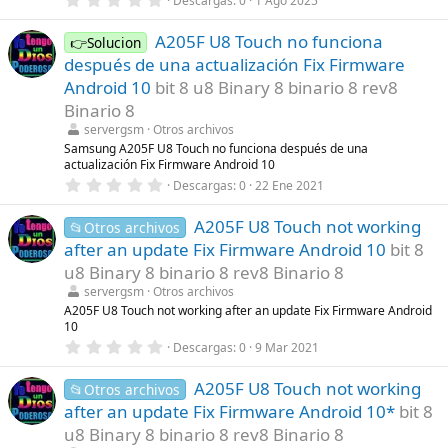
Descargas
0
1 Ago 2025
a
,
(
0
s
A205F U8 Touch no funciona
0
👉Solucion
)
e
después de una actualización Fix Firmware
s
t
Android 10
bit 8 u8 Binary 8 binario 8 rev8
r
Binario 8
e
l
servergsm
Otros archivos
l
Samsung A205F U8 Touch no funciona después de una
a
actualización Fix Firmware Android 10
(
s
0
Descargas
0
22 Ene 2021
)
,
0
A205F U8 Touch not working
0
📂Otros archivos
e
after an update Fix Firmware Android 10
bit 8
s
t
u8 Binary 8 binario 8 rev8 Binario 8
r
servergsm
Otros archivos
e
l
A205F U8 Touch not working after an update Fix Firmware Android
l
10
a
0
Descargas
0
9 Mar 2021
(
,
s
0
)
A205F U8 Touch not working
0
📂Otros archivos
e
after an update Fix Firmware Android 10*
bit 8
s
t
u8 Binary 8 binario 8 rev8 Binario 8
r