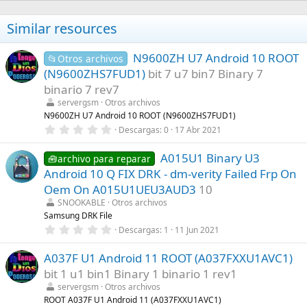
Similar resources
N9600ZH U7 Android 10 ROOT
📂Otros archivos
(N9600ZHS7FUD1)
bit 7 u7 bin7 Binary 7
binario 7 rev7
servergsm
Otros archivos
N9600ZH U7 Android 10 ROOT (N9600ZHS7FUD1)
0
Descargas
0
17 Abr 2021
,
0
A015U1 Binary U3
0
🧰archivo para reparar
e
Android 10 Q FIX DRK - dm-verity Failed Frp On
s
t
Oem On A015U1UEU3AUD3
10
r
SNOOKABLE
Otros archivos
e
l
Samsung DRK File
l
0
Descargas
1
11 Jun 2021
a
,
(
0
s
A037F U1 Android 11 ROOT (A037FXXU1AVC1)
0
)
e
bit 1 u1 bin1 Binary 1 binario 1 rev1
s
t
servergsm
Otros archivos
r
ROOT A037F U1 Android 11 (A037FXXU1AVC1)
e