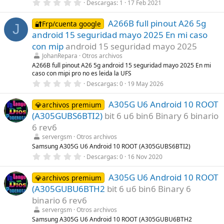
0
Descargas
1
17 Feb 2021
a
,
(
0
s
A266B full pinout A26 5g
0
🔐Frp/cuenta google
J
)
e
android 15 seguridad mayo 2025 En mi caso
s
t
con mip
android 15 seguridad mayo 2025
r
JohanRepara
Otros archivos
e
l
A266B full pinout A26 5g android 15 seguridad mayo 2025 En mi
l
caso con mipi pro no es leida la UFS
a
0
Descargas
0
19 May 2026
(
,
s
0
)
A305G U6 Android 10 ROOT
0
💎archivos premium
e
(A305GUBS6BTI2)
bit 6 u6 bin6 Binary 6 binario
s
t
6 rev6
r
servergsm
Otros archivos
e
l
Samsung A305G U6 Android 10 ROOT (A305GUBS6BTI2)
l
0
Descargas
0
16 Nov 2020
a
,
(
0
s
A305G U6 Android 10 ROOT
0
💎archivos premium
)
e
(A305GUBU6BTH2
bit 6 u6 bin6 Binary 6
s
t
binario 6 rev6
r
servergsm
Otros archivos
e
l
Samsung A305G U6 Android 10 ROOT (A305GUBU6BTH2