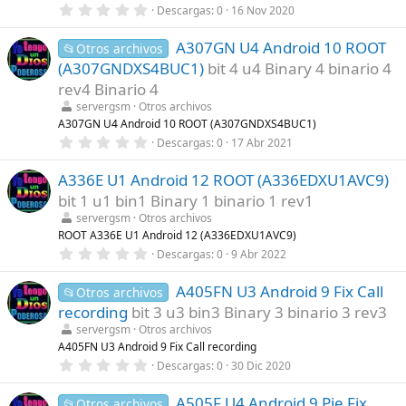
l
0
Descargas
0
16 Nov 2020
a
,
(
0
s
A307GN U4 Android 10 ROOT
0
📂Otros archivos
)
e
(A307GNDXS4BUC1)
bit 4 u4 Binary 4 binario 4
s
t
rev4 Binario 4
r
servergsm
Otros archivos
e
l
A307GN U4 Android 10 ROOT (A307GNDXS4BUC1)
l
0
Descargas
0
17 Abr 2021
a
,
(
0
s
A336E U1 Android 12 ROOT (A336EDXU1AVC9)
0
)
e
bit 1 u1 bin1 Binary 1 binario 1 rev1
s
t
servergsm
Otros archivos
r
ROOT A336E U1 Android 12 (A336EDXU1AVC9)
e
0
Descargas
0
9 Abr 2022
l
,
l
0
a
A405FN U3 Android 9 Fix Call
0
📂Otros archivos
(
e
s
recording
bit 3 u3 bin3 Binary 3 binario 3 rev3
s
)
t
servergsm
Otros archivos
r
A405FN U3 Android 9 Fix Call recording
e
0
Descargas
0
30 Dic 2020
l
,
l
0
a
A505F U4 Android 9 Pie Fix
0
📂Otros archivos
(