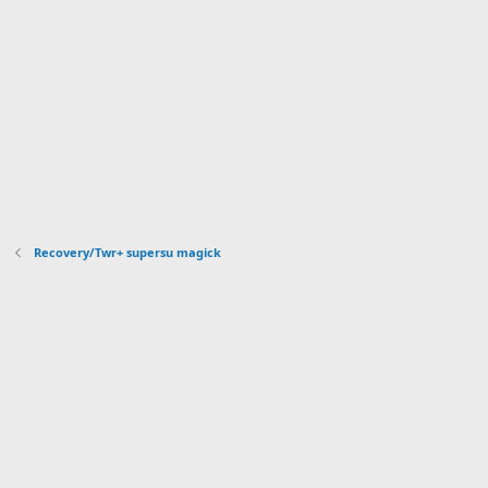
r
e
l
l
a
(
s
)
Recovery/Twr+ supersu magick