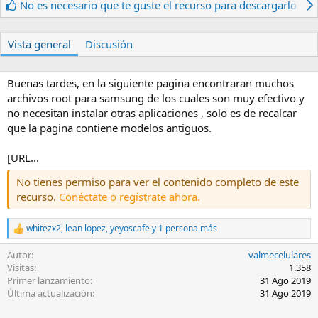
t
c
No es necesario que te guste el recurso para descargarlo.
o
h
r
a
d
Vista general
Discusión
e
c
r
Buenas tardes, en la siguiente pagina encontraran muchos
e
archivos root para samsung de los cuales son muy efectivo y
a
no necesitan instalar otras aplicaciones , solo es de recalcar
c
que la pagina contiene modelos antiguos.
i
ó
[URL...
n
No tienes permiso para ver el contenido completo de este
recurso.
Conéctate o regístrate ahora.
whitezx2
,
lean lopez
,
yeyoscafe
y 1 persona más
R
e
Autor
valmecelulares
a
c
Visitas
1.358
c
Primer lanzamiento
31 Ago 2019
i
Última actualización
31 Ago 2019
o
n