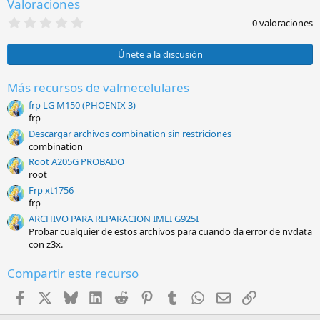
Valoraciones
e
s
0
0 valoraciones
:
,
0
0
Únete a la discusión
e
s
t
Más recursos de valmecelulares
r
frp LG M150 (PHOENIX 3)
e
l
frp
l
Descargar archivos combination sin restriciones
a
combination
(
s
Root A205G PROBADO
)
root
Frp xt1756
frp
ARCHIVO PARA REPARACION IMEI G925I
Probar cualquier de estos archivos para cuando da error de nvdata
con z3x.
Compartir este recurso
Facebook
X
Bluesky
LinkedIn
Reddit
Pinterest
Tumblr
WhatsApp
Email
Enlace