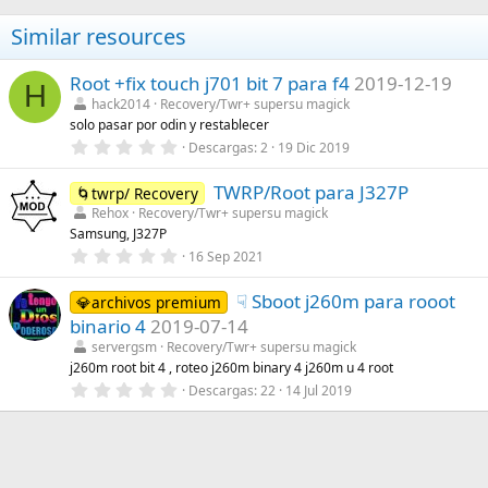
Similar resources
Root +fix touch j701 bit 7 para f4
2019-12-19
H
hack2014
Recovery/Twr+ supersu magick
solo pasar por odin y restablecer
0
Descargas
2
19 Dic 2019
,
0
TWRP/Root para J327P
0
🌀twrp/ Recovery
e
Rehox
Recovery/Twr+ supersu magick
s
Samsung, J327P
t
r
0
16 Sep 2021
e
,
l
0
l
☟ Sboot j260m para rooot
0
💎archivos premium
a
e
binario 4
2019-07-14
(
s
s
t
servergsm
Recovery/Twr+ supersu magick
)
r
j260m root bit 4 , roteo j260m binary 4 j260m u 4 root
e
0
Descargas
22
14 Jul 2019
l
,
l
0
a
0
(
e
s
s
)
t