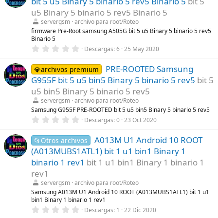
bit 5 u5 Binary 5 binario 5 rev5 Binario 5
bit 5
s
)
t
u5 Binary 5 binario 5 rev5 Binario 5
r
servergsm
archivo para root/Roteo
e
l
firmware Pre-Root samsung A505G bit 5 u5 Binary 5 binario 5 rev5
l
Binario 5
a
0
Descargas
6
25 May 2020
(
,
s
0
)
PRE-ROOTED Samsung
0
💎archivos premium
e
G955F bit 5 u5 bin5 Binary 5 binario 5 rev5
bit 5
s
t
u5 bin5 Binary 5 binario 5 rev5
r
servergsm
archivo para root/Roteo
e
l
Samsung G955F PRE-ROOTED bit 5 u5 bin5 Binary 5 binario 5 rev5
l
0
Descargas
0
23 Oct 2020
a
,
(
0
s
A013M U1 Android 10 ROOT
0
📂Otros archivos
)
e
(A013MUBS1ATL1) bit 1 u1 bin1 Binary 1
s
t
binario 1 rev1
bit 1 u1 bin1 Binary 1 binario 1
r
rev1
e
l
servergsm
archivo para root/Roteo
l
Samsung A013M U1 Android 10 ROOT (A013MUBS1ATL1) bit 1 u1
a
bin1 Binary 1 binario 1 rev1
(
s
0
Descargas
1
22 Dic 2020
)
,