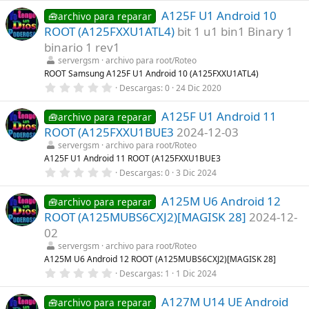
0
a
A125F U1 Android 10
0
🧰archivo para reparar
(
e
s
ROOT (A125FXXU1ATL4)
bit 1 u1 bin1 Binary 1
s
)
t
binario 1 rev1
r
servergsm
archivo para root/Roteo
e
l
ROOT Samsung A125F U1 Android 10 (A125FXXU1ATL4)
l
0
Descargas
0
24 Dic 2020
a
,
(
0
s
A125F U1 Android 11
0
🧰archivo para reparar
)
e
ROOT (A125FXXU1BUE3
2024-12-03
s
t
servergsm
archivo para root/Roteo
r
A125F U1 Android 11 ROOT (A125FXXU1BUE3
e
0
Descargas
0
3 Dic 2024
l
,
l
0
a
A125M U6 Android 12
0
🧰archivo para reparar
(
e
s
ROOT (A125MUBS6CXJ2)[MAGISK 28]
2024-12-
s
)
t
02
r
servergsm
archivo para root/Roteo
e
l
A125M U6 Android 12 ROOT (A125MUBS6CXJ2)[MAGISK 28]
l
0
Descargas
1
1 Dic 2024
a
,
(
0
s
A127M U14 UE Android
0
🧰archivo para reparar
)