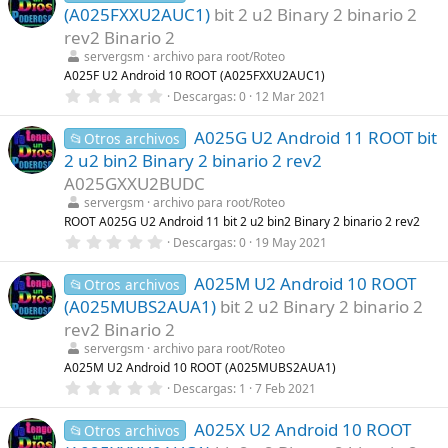
e
(A025FXXU2AUC1)
bit 2 u2 Binary 2 binario 2
s
t
rev2 Binario 2
r
servergsm
archivo para root/Roteo
e
l
A025F U2 Android 10 ROOT (A025FXXU2AUC1)
l
0
Descargas
0
12 Mar 2021
a
,
(
0
s
A025G U2 Android 11 ROOT bit
0
📂Otros archivos
)
e
2 u2 bin2 Binary 2 binario 2 rev2
s
t
A025GXXU2BUDC
r
servergsm
archivo para root/Roteo
e
l
ROOT A025G U2 Android 11 bit 2 u2 bin2 Binary 2 binario 2 rev2
l
0
Descargas
0
19 May 2021
a
,
(
0
s
A025M U2 Android 10 ROOT
0
📂Otros archivos
)
e
(A025MUBS2AUA1)
bit 2 u2 Binary 2 binario 2
s
t
rev2 Binario 2
r
servergsm
archivo para root/Roteo
e
l
A025M U2 Android 10 ROOT (A025MUBS2AUA1)
l
0
Descargas
1
7 Feb 2021
a
,
(
0
s
A025X U2 Android 10 ROOT
0
📂Otros archivos
)
e