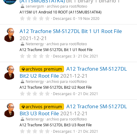
(A115MUBS1ATK4)
bit 1 binary 1 binario 1
s
)
t
servergsm
archivo para root/Roteo
r
A115M U1 Android 10 ROOT (A115MUBS1ATK4)
e
0
Descargas
0
19 Nov 2020
l
,
l
0
a
A12 Tracfone SM-S127DL Bit 1 U1 Root File
0
(
e
s
2021-12-21
s
)
t
Netenergy
archivo para root/Roteo
r
A12 Tracfone SM-S127DL Bit 1 U1 Root File
e
0
Descargas
3
21 Dic 2021
l
,
l
0
a
A12 Tracfone SM-S127DL
0
💎archivos premium
(
e
s
Bit2 U2 Root File
2021-12-21
s
)
t
Netenergy
archivo para root/Roteo
r
A12 Tracfone SM-S127DL Bit2 U2 Root File
e
0
Descargas
0
21 Dic 2021
l
,
l
0
a
A12 Tracfone SM-S127DL
0
💎archivos premium
(
e
s
Bit3 U3 Root File
2021-12-21
s
)
t
Netenergy
archivo para root/Roteo
r
A12 Tracfone SM-S127DL Bit3 U3 Root File
e
0
Descargas
1
21 Dic 2021
l
,
l