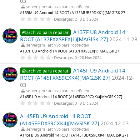
03
r
servergsm
archivo para root/Roteo
e
l
A135M U9 Android 14 ROOT (A135MUBS9DXK1)[MAGISK 27
l
0
Descargas
2
3 Dic 2024
a
,
(
0
s
A137F U8 Android 14
0
🧰archivo para reparar
)
e
ROOT (A137FXXS8EXJ1)[MAGISK 27]
2024-11-28
s
t
servergsm
archivo para root/Roteo
r
A137F U8 Android 14 ROOT (A137FXXS8EXJ1)[MAGISK 27]
e
0
Descargas
0
28 Nov 2024
l
,
l
0
a
A145F U9 Android 14
0
🧰archivo para reparar
(
e
s
ROOT (A145FXXS9CXK4)[MAGISK 27]
2024-12-
s
)
t
03
r
servergsm
archivo para root/Roteo
e
l
A145F U9 Android 14 ROOT (A145FXXS9CXK4)[MAGISK 27]
l
0
Descargas
0
3 Dic 2024
a
,
(
0
s
A145FB U9 Android 14 ROOT
0
)
e
(A145FBDXS9CXK4)[MAGISK 27]
2024-12-03
s
t
servergsm
archivo para root/Roteo
r
A145FB U9 Android 14 ROOT (A145FBDXS9CXK4)[MAGISK 27]
e