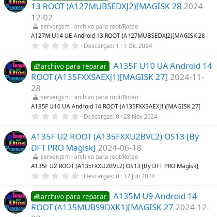
e
13 ROOT (A127MUBSEDXJ2)[MAGISK 28
2024-
s
t
12-02
r
servergsm
archivo para root/Roteo
e
l
A127M U14 UE Android 13 ROOT (A127MUBSEDXJ2)[MAGISK 28
l
0
Descargas
1
1 Dic 2024
a
,
(
0
s
A135F U10 UA Android 14
0
🧰archivo para reparar
)
e
ROOT (A135FXXSAEXJ1)[MAGISK 27]
2024-11-
s
t
28
r
servergsm
archivo para root/Roteo
e
l
A135F U10 UA Android 14 ROOT (A135FXXSAEXJ1)[MAGISK 27]
l
0
Descargas
0
28 Nov 2024
a
,
(
0
s
A135F U2 ROOT (A135FXXU2BVL2) OS13 [By
0
)
e
DFT PRO Magisk]
2024-06-18
s
t
servergsm
archivo para root/Roteo
r
A135F U2 ROOT (A135FXXU2BVL2) OS13 [By DFT PRO Magisk]
e
0
Descargas
0
17 Jun 2024
l
,
l
0
a
A135M U9 Android 14
0
🧰archivo para reparar
(
e
s
ROOT (A135MUBS9DXK1)[MAGISK 27
2024-12-
s
)
t