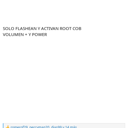
SOLO FLASHEAN Y ACTIVAN ROOT COB
VOLUMEN + Y POWER
romerof29
,
percyman20
,
dias99
y 14 más