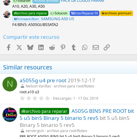
PACK DE LOGOS PARAM
👉Solucion
📂Otros archivos
A10, A20, A30, A50
🧰archivo para reparar
👉Solucion
📶Imei/Reparar f4
💎archivos premium
SAMSUNG A50 U5
💾Firmware/Rom
F4 BIN5: A505GUBS5ATA2
Compartir este recurso
Facebook
X
Bluesky
LinkedIn
Reddit
Pinterest
Tumblr
WhatsApp
Email
Enlace
Similar resources
a5055g u4 pre root
2019-12-17
N
Nelson Varillas
archivo para root/Roteo
root a10 u3
0
Descargas
1
17 Dic 2019
,
0
A505G BIN5 PRE ROOT bit
0
🧰archivo para reparar
e
5 u5 bin5 Binary 5 binario 5 rev5
bit 5 u5 bin5
s
t
Binary 5 binario 5 rev5
r
servergsm
archivo para root/Roteo
e
l
PRE ROOT A505G BIN5 bit 5 u5 bin5 Binary 5 binario 5 rev5