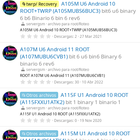
A105M U6 Android 10
0
🌀twrp/ Recovery
(
e
s
ROOT+TWRP (A105MUBS6BUC3)
bit6 u6 binary
s
)
t
6 b6 Binario 6 bin 6 rev6
r
servergsm
archivo para root/Roteo
e
l
A105M U6 Android 10 ROOT+TWRP (A105MUBS6BUC3)
l
0
Descargas
2
27 Mar 2021
a
,
(
0
s
A107M U6 Android 11 ROOT
0
)
e
(A107MUBU6CVB1)
bit 6 u6 bin6 Binary 6
s
t
binario 6 rev6
r
servergsm
archivo para root/Roteo
e
l
ROOT A107M U6 Android 11 (A107MUBU6CVB1)
l
0
Descargas
30
10 Abr 2022
a
,
(
0
s
A115F U1 Android 10 ROOT
0
📂Otros archivos
)
e
(A115FXXU1ATK2)
bit 1 binary 1 binario 1
s
t
servergsm
archivo para root/Roteo
r
A115F U1 Android 10 ROOT (A115FXXU1ATK2)
e
0
Descargas
0
19 Nov 2020
l
,
l
0
a
A115M U1 Android 10 ROOT
0
📂Otros archivos
(
e
s