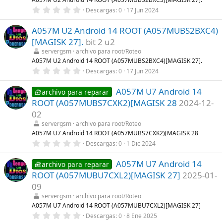
e
0
Descargas
0
17 Jun 2024
l
,
l
0
a
A057M U2 Android 14 ROOT (A057MUBS2BXC4)
0
(
e
s
[MAGISK 27].
bit 2 u2
s
)
t
servergsm
archivo para root/Roteo
r
A057M U2 Android 14 ROOT (A057MUBS2BXC4)[MAGISK 27].
e
0
Descargas
0
17 Jun 2024
l
,
l
0
a
A057M U7 Android 14
0
🧰archivo para reparar
(
e
s
ROOT (A057MUBS7CXK2)[MAGISK 28
2024-12-
s
)
t
02
r
servergsm
archivo para root/Roteo
e
l
A057M U7 Android 14 ROOT (A057MUBS7CXK2)[MAGISK 28
l
0
Descargas
0
1 Dic 2024
a
,
(
0
s
A057M U7 Android 14
0
🧰archivo para reparar
)
e
ROOT (A057MUBU7CXL2)[MAGISK 27]
2025-01-
s
t
09
r
servergsm
archivo para root/Roteo
e
l
A057M U7 Android 14 ROOT (A057MUBU7CXL2)[MAGISK 27]
l
0
Descargas
0
8 Ene 2025
a
,