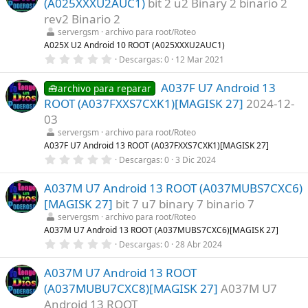
(A025XXXU2AUC1)
bit 2 u2 Binary 2 binario 2
s
t
rev2 Binario 2
r
servergsm
archivo para root/Roteo
e
l
A025X U2 Android 10 ROOT (A025XXXU2AUC1)
l
0
Descargas
0
12 Mar 2021
a
,
(
0
s
A037F U7 Android 13
0
🧰archivo para reparar
)
e
ROOT (A037FXXS7CXK1)[MAGISK 27]
2024-12-
s
t
03
r
servergsm
archivo para root/Roteo
e
l
A037F U7 Android 13 ROOT (A037FXXS7CXK1)[MAGISK 27]
l
0
Descargas
0
3 Dic 2024
a
,
(
0
s
A037M U7 Android 13 ROOT (A037MUBS7CXC6)
0
)
e
[MAGISK 27]
bit 7 u7 binary 7 binario 7
s
t
servergsm
archivo para root/Roteo
r
A037M U7 Android 13 ROOT (A037MUBS7CXC6)[MAGISK 27]
e
0
Descargas
0
28 Abr 2024
l
,
l
0
a
A037M U7 Android 13 ROOT
0
(
e
s
(A037MUBU7CXC8)[MAGISK 27]
A037M U7
s
)
t
Android 13 ROOT