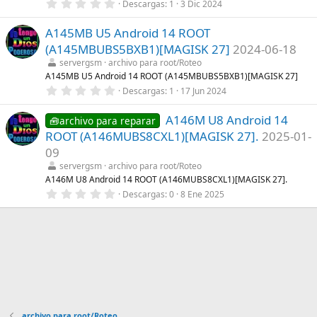
0
Descargas
1
3 Dic 2024
l
,
l
0
a
A145MB U5 Android 14 ROOT
0
(
e
s
(A145MBUBS5BXB1)[MAGISK 27]
2024-06-18
s
)
t
servergsm
archivo para root/Roteo
r
A145MB U5 Android 14 ROOT (A145MBUBS5BXB1)[MAGISK 27]
e
0
Descargas
1
17 Jun 2024
l
,
l
0
a
A146M U8 Android 14
0
🧰archivo para reparar
(
e
s
ROOT (A146MUBS8CXL1)[MAGISK 27].
2025-01-
s
)
t
09
r
servergsm
archivo para root/Roteo
e
l
A146M U8 Android 14 ROOT (A146MUBS8CXL1)[MAGISK 27].
l
0
Descargas
0
8 Ene 2025
a
,
(
0
s
0
)
e
s
t
r
e
l
l
a
(
archivo para root/Roteo