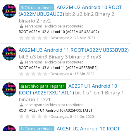
0
A022M U2 Android 10 ROOT
0
📂Otros archivos
e
(A022MUBU2AUC2)
bit 2 u2 bin2 Binary 2
s
t
binario 2 rev2
r
servergsm
archivo para root/Roteo
e
l
ROOT A022M U2 Android 10 (A022MUBU2AUC2)
l
0
Descargas
2
28 Mar 2021
a
,
(
0
s
A022M U3 Android 11 ROOT (A022MUBS3BVB2)
0
)
e
bit 3 u3 bin3 Binary 3 binario 3 rev3
s
t
servergsm
archivo para root/Roteo
r
ROOT A022M U3 Android 11 (A022MUBS3BVB2)
e
0
Descargas
4
15 Abr 2022
l
,
l
0
a
A025F U1 Android 10
0
🧰archivo para reparar
(
e
s
ROOT (A025FXXU1ATL1)
bit 1 u1 bin1 Binary 1
s
)
t
binario 1 rev1
r
servergsm
archivo para root/Roteo
e
l
ROOT A025F U1 Android 10 (A025FXXU1ATL1)
l
0
Descargas
0
24 Dic 2020
a
,
(
0
s
A025F U2 Android 10 ROOT
0
📂Otros archivos
)