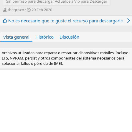
Sin permiso para descargar Actualice a Vip para Descargar
A
F
thegroxo
20 Feb 2020
u
e
t
c
No es necesario que te guste el recurso para descargarlo.
o
h
r
a
d
Vista general
Histórico
Discusión
e
c
r
Archivos utilizados para reparar o restaurar dispositivos móviles. Incluye
e
EFS, NVRAM, persist y otros componentes del sistema necesarios para
a
solucionar fallos o pérdida de IMEI.
c
i
ó
n