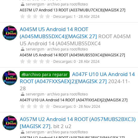
r
servergsm
archivo para root/Roteo
e
l
A037M U7 Android 13 ROOT (A037MUBU7CXC8)[MAGISK 27]
l
0
Descargas
1
28 Abr 2024
a
,
(
0
s
A045M U5 Android 14 ROOT
0
)
e
(A045MUBS5DXC4)[MAGISK 27]
ROOT A045M
s
t
U5 Android 14 (A045MUBS5DXC4
r
servergsm
archivo para root/Roteo
e
l
A045M U5 Android 14 ROOT (A045MUBS5DXC4)[MAGISK 27]
l
0
Descargas
0
28 Abr 2024
a
,
(
0
s
A047F U10 UA Android 14
0
🧰archivo para reparar
)
e
ROOT (A047FXXSAEXJ2)[MAGISK 27]
2024-11-
s
t
28
r
servergsm
archivo para root/Roteo
e
l
A047F U10 UA Android 14 ROOT (A047FXXSAEXJ2)[MAGISK 27]
l
0
Descargas
0
28 Nov 2024
a
,
(
0
s
A057M U2 Android 14 ROOT (A057MUBS2BXC3)
0
)
e
[MAGISK 27].
bit 2 u2
s
t
servergsm
archivo para root/Roteo
r
A057M U2 Android 14 ROOT (A057MUBS2BXC3)[MAGISK 27].