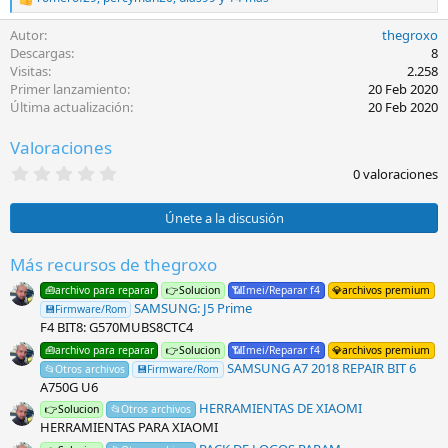
R
e
Autor
thegroxo
a
c
Descargas
8
c
Visitas
2.258
i
Primer lanzamiento
20 Feb 2020
o
Última actualización
20 Feb 2020
n
e
Valoraciones
s
:
0
0 valoraciones
,
0
0
Únete a la discusión
e
s
t
Más recursos de thegroxo
r
e
🧰archivo para reparar
👉Solucion
📶Imei/Reparar f4
💎archivos premium
l
SAMSUNG: J5 Prime
💾Firmware/Rom
l
F4 BIT8: G570MUBS8CTC4
a
(
🧰archivo para reparar
👉Solucion
📶Imei/Reparar f4
💎archivos premium
s
SAMSUNG A7 2018 REPAIR BIT 6
📂Otros archivos
💾Firmware/Rom
)
A750G U6
HERRAMIENTAS DE XIAOMI
👉Solucion
📂Otros archivos
HERRAMIENTAS PARA XIAOMI