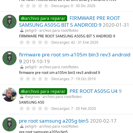
l
0
Descargas
0
30 Dic 2020
a
,
(
0
s
FIRMWARE PRE ROOT
0
🧰archivo para reparar
)
e
SAMSUNG A505G BIT 5 ANDROID 9
2020-01-31
s
t
peligr0
archivo para root/Roteo
r
FIRMWARE PRE ROOT SAMSUNG A505G BIT 5 ANDROID 9
e
0
Descargas
42
31 Ene 2020
l
,
l
0
a
firmware pre root sm-a105m bin3 rev3 android
0
(
e
s
9
2019-10-19
s
)
t
peligr0
archivo para root/Roteo
r
firmware pre root sm-a105m bin3 rev3 android 9
e
0
Descargas
7
19 Oct 2019
l
,
l
0
a
PRE ROOT A505G U4
9
0
🧰archivo para reparar
(
e
s
thegroxo
archivo para root/Roteo
s
)
SAMSUNG A50
t
r
0
Descargas
7
20 Feb 2020
e
,
l
0
l
pre root samsung a205g bin5
2020-02-17
0
a
e
peligr0
archivo para root/Roteo
(
s
pre root samsung a205g bin5
s
t