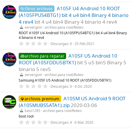
(
0
s
A105F U4 Android 10 ROOT
0
📂Otros archivos
)
e
(A105FPUS4BTG1) bit 4 u4 bin4 Binary 4 binario
s
t
4 rev4
bit 4 u4 bin4 Binary 4 binario 4 rev4
r
servergsm
archivo para root/Roteo
e
l
ROOT A105F U4 Android 10 (A105FPUS4BTG1) bit 4 u4 bin4 Binary
l
4 binario 4 rev4
a
0
Descargas
0
25 Feb 2021
(
,
s
0
)
A105F U5 Android 10
0
🧰archivo para reparar
e
ROOT (A105FDDU5BTK1)
bit 5 u5 bin5 Binary 5
s
t
binario 5 rev5
r
servergsm
archivo para root/Roteo
e
l
Samsung A105F U5 Android 10 ROOT (A105FDDU5BTK1)
l
0
Descargas
0
4 Dic 2020
a
,
(
0
s
A105M U5 Android 9 ROOT
0
💎archivos premium
)
e
(A105MUBS5ATA1).zip
2020-03-06
s
t
luiso1285
archivo para root/Roteo
r
boot root
e
0
Descargas
4
6 Mar 2020
l
,
l
0
a