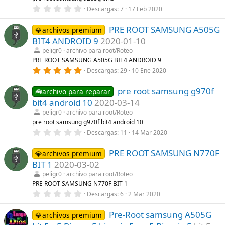
)
r
0
Descargas
7
17 Feb 2020
e
,
l
0
l
PRE ROOT SAMSUNG A505G
0
💎archivos premium
a
e
BIT4 ANDROID 9
2020-01-10
(
s
s
t
peligr0
archivo para root/Roteo
)
r
PRE ROOT SAMSUNG A505G BIT4 ANDROID 9
e
5
Descargas
29
10 Ene 2020
l
,
l
0
a
pre root samsung g970f
0
🧰archivo para reparar
(
e
s
bit4 android 10
2020-03-14
s
)
t
peligr0
archivo para root/Roteo
r
pre root samsung g970f bit4 android 10
e
0
Descargas
11
14 Mar 2020
l
,
l
0
a
PRE ROOT SAMSUNG N770F
0
💎archivos premium
(
e
s
BIT 1
2020-03-02
s
)
t
peligr0
archivo para root/Roteo
r
PRE ROOT SAMSUNG N770F BIT 1
e
0
Descargas
6
2 Mar 2020
l
,
l
0
a
Pre-Root samsung A505G
0
💎archivos premium
(
e
s