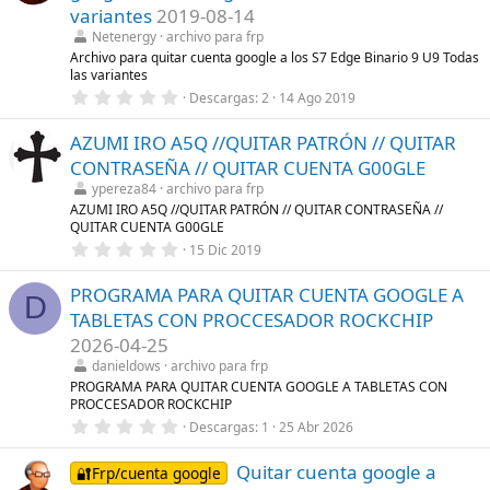
t
variantes
2019-08-14
r
Netenergy
archivo para frp
e
l
Archivo para quitar cuenta google a los S7 Edge Binario 9 U9 Todas
l
las variantes
a
0
Descargas
2
14 Ago 2019
(
,
s
0
)
AZUMI IRO A5Q //QUITAR PATRÓN // QUITAR
0
e
CONTRASEÑA // QUITAR CUENTA G00GLE
s
t
ypereza84
archivo para frp
r
AZUMI IRO A5Q //QUITAR PATRÓN // QUITAR CONTRASEÑA //
e
QUITAR CUENTA G00GLE
l
0
l
15 Dic 2019
,
a
0
(
PROGRAMA PARA QUITAR CUENTA GOOGLE A
0
s
D
e
)
TABLETAS CON PROCCESADOR ROCKCHIP
s
t
2026-04-25
r
danieldows
archivo para frp
e
l
PROGRAMA PARA QUITAR CUENTA GOOGLE A TABLETAS CON
l
PROCCESADOR ROCKCHIP
a
0
Descargas
1
25 Abr 2026
(
,
s
0
)
Quitar cuenta google a
0
🔐Frp/cuenta google
e