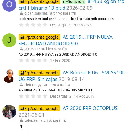
a146u kg on frp
0
🔐Frp/cuenta google
👉Solucion
O
e
crtl 1 binario 13 bit d
2026-02-09
s
t
olban sanchez
archivo para frp
r
poderosa tsm tool premium un click frp auto mtk bootroom
e
0
Descargas
0
9 Feb 2026
l
,
l
0
a
A5 2019... FRP NUEVA
0
🔐Frp/cuenta google
(
J
e
s
SEGURIDAD ANDROID 9.0
s
)
t
jajo2911
archivo para frp
r
A5 2019... FRP NUEVA SEGURIDAD ANDROID 9.0
e
0
17 Ene 2020
l
,
l
0
a
A5 Binario 6 U6 - SM-A510F-
0
🔐Frp/cuenta google
(
e
s
U6-FRP- Sin cajas
2019-08-14
s
)
t
Netenergy
archivo para frp
r
A5 Binario 6 U6 - SM-A510F-U6-FRP- Sin cajas
e
0
Descargas
2
14 Ago 2019
l
,
l
0
a
A7 2020 FRP OCTOPLUS
0
🔐Frp/cuenta google
(
e
s
2021-06-21
s
)
t
Laloicee
archivo para frp
r
frp
e