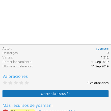
Autor
yosmani
Descargas
0
Visitas
1.512
Primer lanzamiento
11 Sep 2019
Última actualización
11 Sep 2019
Valoraciones
0
0 valoraciones
,
0
0
Únete a la discusión
e
s
t
Más recursos de yosmani
r