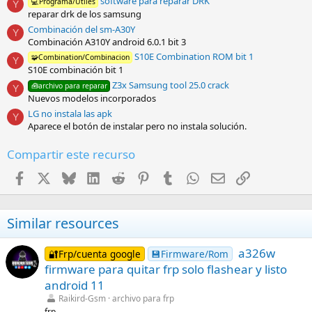
software para reparar DRK
e
💻Programa/Útiles
Y
l
reparar drk de los samsung
l
Combinación del sm-A30Y
a
Y
Combinación A310Y android 6.0.1 bit 3
(
s
S10E Combination ROM bit 1
🧩Combination/Combinacion
Y
)
S10E combinación bit 1
Z3x Samsung tool 25.0 crack
🧰archivo para reparar
Y
Nuevos modelos incorporados
LG no instala las apk
Y
Aparece el botón de instalar pero no instala solución.
Compartir este recurso
Facebook
X
Bluesky
LinkedIn
Reddit
Pinterest
Tumblr
WhatsApp
Email
Enlace
Similar resources
a326w
🔐Frp/cuenta google
💾Firmware/Rom
firmware para quitar frp solo flashear y listo
android 11
Raikird-Gsm
archivo para frp
frp