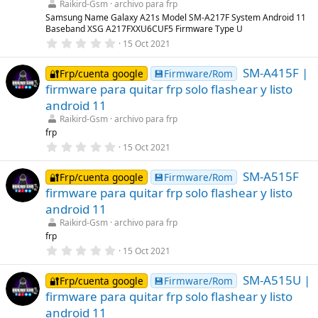
Raikird-Gsm
archivo para frp
e
l
Samsung Name Galaxy A21s Model SM-A217F System Android 11
l
Baseband XSG A217FXXU6CUF5 Firmware Type U
a
0
15 Oct 2021
(
,
s
0
)
SM-A415F |
0
🔐Frp/cuenta google
💾Firmware/Rom
e
firmware para quitar frp solo flashear y listo
s
t
android 11
r
Raikird-Gsm
archivo para frp
e
l
frp
l
0
15 Oct 2021
a
,
(
0
s
SM-A515F
0
🔐Frp/cuenta google
💾Firmware/Rom
)
e
firmware para quitar frp solo flashear y listo
s
t
android 11
r
Raikird-Gsm
archivo para frp
e
l
frp
l
0
15 Oct 2021
a
,
(
0
s
SM-A515U |
0
🔐Frp/cuenta google
💾Firmware/Rom
)
e
firmware para quitar frp solo flashear y listo
s
t
android 11