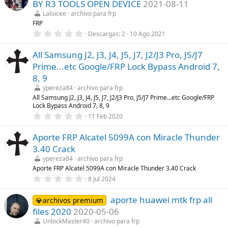
BY R3 TOOLS OPEN DEVICE
2021-08-11
s
t
Laloicee
archivo para frp
r
FRP
e
0
Descargas
2
10 Ago 2021
l
,
l
0
a
All Samsung J2, J3, J4, J5, J7, J2/J3 Pro, J5/J7
0
(
e
s
Prime...etc Google/FRP Lock Bypass Android 7,
s
)
t
8, 9
r
ypereza84
archivo para frp
e
l
All Samsung J2, J3, J4, J5, J7, J2/J3 Pro, J5/J7 Prime...etc Google/FRP
l
Lock Bypass Android 7, 8, 9
a
0
11 Feb 2020
(
,
s
0
)
Aporte FRP Alcatel 5099A con Miracle Thunder
0
e
3.40 Crack
s
t
ypereza84
archivo para frp
r
Aporte FRP Alcatel 5099A con Miracle Thunder 3.40 Crack
e
0
8 Jul 2024
l
,
l
0
a
aporte huawei mtk frp all
0
💎archivos premium
(
e
s
files 2020
2020-05-06
s
)
t
UnlockMaster40
archivo para frp
r