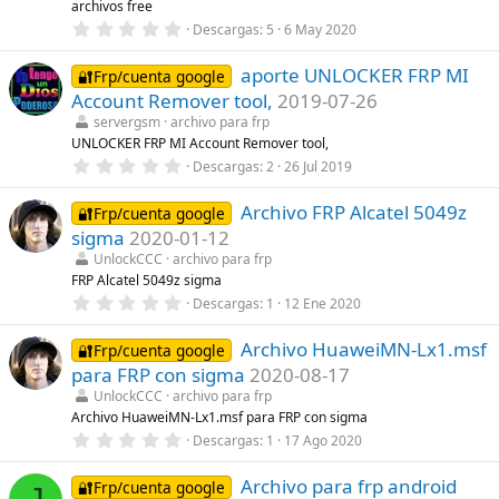
archivos free
e
0
Descargas
5
6 May 2020
l
,
l
0
a
aporte UNLOCKER FRP MI
0
🔐Frp/cuenta google
(
e
s
Account Remover tool,
2019-07-26
s
)
t
servergsm
archivo para frp
r
UNLOCKER FRP MI Account Remover tool,
e
0
Descargas
2
26 Jul 2019
l
,
l
0
a
Archivo FRP Alcatel 5049z
0
🔐Frp/cuenta google
(
e
s
sigma
2020-01-12
s
)
t
UnlockCCC
archivo para frp
r
FRP Alcatel 5049z sigma
e
0
Descargas
1
12 Ene 2020
l
,
l
0
a
Archivo HuaweiMN-Lx1.msf
0
🔐Frp/cuenta google
(
e
s
para FRP con sigma
2020-08-17
s
)
t
UnlockCCC
archivo para frp
r
Archivo HuaweiMN-Lx1.msf para FRP con sigma
e
0
Descargas
1
17 Ago 2020
l
,
l
0
a
Archivo para frp android
0
🔐Frp/cuenta google
(