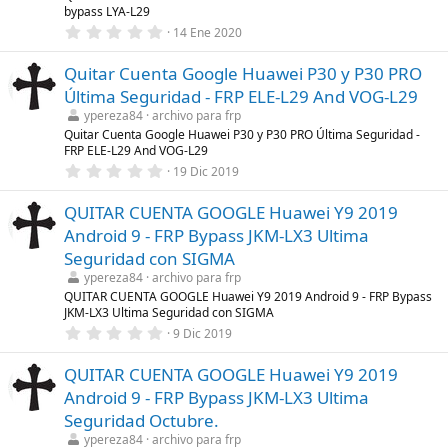
e
bypass LYA-L29
l
0
l
14 Ene 2020
,
a
0
(
Quitar Cuenta Google Huawei P30 y P30 PRO
0
s
e
)
Última Seguridad - FRP ELE-L29 And VOG-L29
s
t
ypereza84
archivo para frp
r
Quitar Cuenta Google Huawei P30 y P30 PRO Última Seguridad -
e
FRP ELE-L29 And VOG-L29
l
0
l
19 Dic 2019
,
a
0
(
QUITAR CUENTA GOOGLE Huawei Y9 2019
0
s
e
)
Android 9 - FRP Bypass JKM-LX3 Ultima
s
t
Seguridad con SIGMA
r
ypereza84
archivo para frp
e
l
QUITAR CUENTA GOOGLE Huawei Y9 2019 Android 9 - FRP Bypass
l
JKM-LX3 Ultima Seguridad con SIGMA
a
0
9 Dic 2019
(
,
s
0
)
QUITAR CUENTA GOOGLE Huawei Y9 2019
0
e
Android 9 - FRP Bypass JKM-LX3 Ultima
s
t
Seguridad Octubre.
r
ypereza84
archivo para frp
e