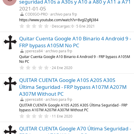
seguridad A10s a A30s y A10 a A80 y A11 a A71
s
)
t
2021-01-05
r
CODIGO-PRO
archivo para frp
e
l
https://www.youtube.com/watch?v=8vgIZgRj384
l
0
Descargas
0
5 Ene 2021
a
,
(
0
s
Quitar Cuenta Google A10 Binario 4 Android 9 -
0
)
e
FRP bypass A105M No PC
s
t
ypereza84
archivo para frp
r
Quitar Cuenta Google A10 Binario 4 Android 9 - FRP bypass A105M
e
No PC
l
0
l
24 Ene 2020
,
a
0
(
QUITAR CUENTA Google A10S A20S A30S
0
s
e
)
Última Seguridad - FRP bypass A107M A207M
s
t
A307M Without PC
r
ypereza84
archivo para frp
e
l
QUITAR CUENTA Google A10S A20S A30S Última Seguridad - FRP
l
bypass A107M A207M A307M Without PC
a
0
11 Ene 2020
(
,
s
0
)
QUITAR CUENTA Google A70 Última Seguridad -
0
e