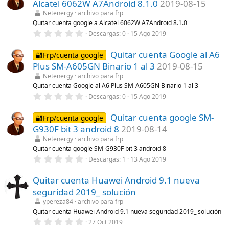
Alcatel 6062W A7Android 8.1.0
2019-08-15
s
t
Netenergy
archivo para frp
r
Quitar cuenta google a Alcatel 6062W A7Android 8.1.0
e
0
Descargas
0
15 Ago 2019
l
,
l
0
a
Quitar cuenta Google al A6
0
🔐Frp/cuenta google
(
e
s
Plus SM-A605GN Binario 1 al 3
2019-08-15
s
)
t
Netenergy
archivo para frp
r
Quitar cuenta Google al A6 Plus SM-A605GN Binario 1 al 3
e
0
Descargas
0
15 Ago 2019
l
,
l
0
a
Quitar cuenta google SM-
0
🔐Frp/cuenta google
(
e
s
G930F bit 3 android 8
2019-08-14
s
)
t
Netenergy
archivo para frp
r
Quitar cuenta google SM-G930F bit 3 android 8
e
0
Descargas
1
13 Ago 2019
l
,
l
0
a
Quitar cuenta Huawei Android 9.1 nueva
0
(
e
s
seguridad 2019_ solución
s
)
t
ypereza84
archivo para frp
r
Quitar cuenta Huawei Android 9.1 nueva seguridad 2019_ solución
e
0
27 Oct 2019
l
,