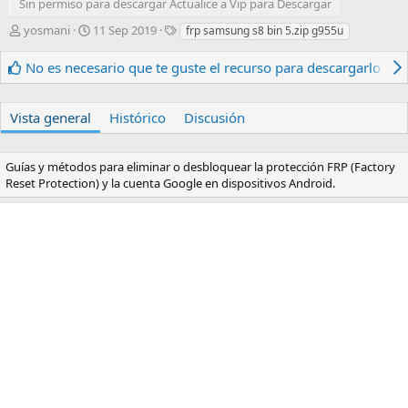
Sin permiso para descargar Actualice a Vip para Descargar
A
F
E
yosmani
11 Sep 2019
frp samsung s8 bin 5.zip g955u
u
e
t
t
c
i
No es necesario que te guste el recurso para descargarlo.
o
h
q
r
a
u
d
e
Vista general
Histórico
Discusión
e
t
c
a
r
s
Guías y métodos para eliminar o desbloquear la protección FRP (Factory
e
Reset Protection) y la cuenta Google en dispositivos Android.
a
c
i
ó
n