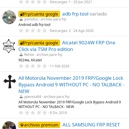
0
Descargas
1
20 Jun 2021
l
,
l
0
a
adb frp tool
variado
0
🔐Frp/cuenta google
(
e
s
yomotzu
archivo para frp
s
)
Android adb frp tool
t
r
0
Descargas
2
24 Ago 2020
e
,
l
0
l
Alcatel 9024W FRP One
0
🔐Frp/cuenta google
a
e
Click via TSM Pro edition
(
s
s
t
Rehox
archivo para frp
)
r
9024w, Alcatel
e
0
11 Feb 2026
l
,
l
0
a
All Motorola November 2019 FRP/Google Lock
0
(
e
s
Bypass Android 9 WITHOUT PC - NO TALBACK -
s
)
t
NEW
r
ypereza84
archivo para frp
e
l
All Motorola November 2019 FRP/Google Lock Bypass Android 9
l
WITHOUT PC - NO TALBACK - NEW
a
0
8 Dic 2019
(
,
s
0
)
ALL SAMSUNG FRP RESET
0
💎archivos premium
e