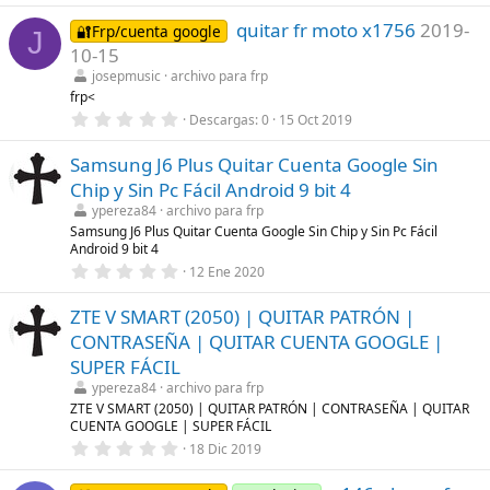
l
0
a
quitar fr moto x1756
2019-
0
🔐Frp/cuenta google
(
J
e
s
10-15
s
)
t
josepmusic
archivo para frp
r
frp<
e
0
Descargas
0
15 Oct 2019
l
,
l
0
a
Samsung J6 Plus Quitar Cuenta Google Sin
0
(
e
s
Chip y Sin Pc Fácil Android 9 bit 4
s
)
t
ypereza84
archivo para frp
r
Samsung J6 Plus Quitar Cuenta Google Sin Chip y Sin Pc Fácil
e
Android 9 bit 4
l
0
l
12 Ene 2020
,
a
0
(
ZTE V SMART (2050) | QUITAR PATRÓN |
0
s
e
)
CONTRASEÑA | QUITAR CUENTA GOOGLE |
s
t
SUPER FÁCIL
r
ypereza84
archivo para frp
e
l
ZTE V SMART (2050) | QUITAR PATRÓN | CONTRASEÑA | QUITAR
l
CUENTA GOOGLE | SUPER FÁCIL
a
0
18 Dic 2019
(
,
s
0
)