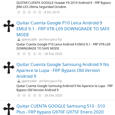
l
QUITAR CUENTA GOOGLE Huawei Y9 2019 Android 9 - FRP Bypass
l
JKM-LX3 Ultima Seguridad Octubre.
a
0
8 Dic 2019
(
,
s
0
)
Quitar Cuenta Google P10 Leica Android 9
0
e
EMUI 9.1 - FRP VTR-L09 DOWNGRADE TO SAFE
s
t
MODE
r
ypereza84
archivo para frp
e
l
Quitar Cuenta Google P10 Leica Android 9 EMUI 9.1 - FRP VTR-L09
l
DOWNGRADE TO SAFE MODE
a
0
28 Ene 2020
(
,
s
0
)
Quitar Cuenta Google Samsung Android 9 No
0
e
Aparece la Lupa - FRP Bypass Old Version
s
t
Android 9
r
ypereza84
archivo para frp
e
l
Quitar Cuenta Google Samsung Android 9 No Aparece la Lupa - FRP
l
Bypass Old Version Android 9
a
0
24 Ene 2020
(
,
s
0
)
Quitar CUENTA GOOGLE Samsung S10 - S10
0
e
Plus - FRP bypass G970F G975F Enero 2020
s