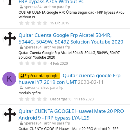
FRP bypass A705 Without PC
s
t
ypereza84
archivo para frp
r
QUITAR CUENTA Google A70 Última Seguridad - FRP bypass A705
e
Without PC
l
0
l
19 Dic 2019
,
a
0
(
Quitar Cuenta Google Frp Alcatel 5044R,
0
s
e
)
5044G, 5049W, 5049Z Solucion Youtube 2020
s
t
ypereza84
archivo para frp
r
Quitar Cuenta Google Frp Alcatel 5044R, 5044G, 5049W, 5049Z
e
Solucion Youtube 2020
l
0
l
4 Feb 2020
,
a
0
(
Quitar cuenta google Frp
0
s
🔐Frp/cuenta google
K
e
)
huawei Y7 2019 con UMT
2020-02-11
s
t
kaivaa
archivo para frp
r
modulo qcfire
e
0
Descargas
0
11 Feb 2020
l
,
l
0
a
Quitar CUENTA GOOGLE Huawei Mate 20 PRO
0
(
e
s
Android 9 - FRP bypass LYA-L29
s
)
t
ypereza84
archivo para frp
r
Quitar CUENTA GOOGLE Huawei Mate 20 PRO Android 9 - FRP