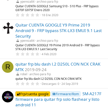
t
ypereza84
archivo para frp
r
Quitar CUENTA GOOGLE Samsung S10 - S10 Plus - FRP bypass
e
G970F G975F Enero 2020
l
0
l
18 Ene 2020
,
a
0
(
Quitar CUENTA GOOGLE Y9 Prime 2019
0
s
e
)
Android 9 - FRP bypass STK-LX3 EMUI 9.1 Last
s
t
Security
r
ypereza84
archivo para frp
e
l
Quitar CUENTA GOOGLE Y9 Prime 2019 Android 9 - FRP bypass
l
STK-LX3 EMUI 9.1 Last Security
a
0
4 Feb 2020
(
,
s
0
)
quitar frp blu dash l.2 D250L CON NCK CRAK
0
R
e
MTK
2019-09-24
s
t
robel
archivo para frp
r
quitar frp blu dash l.2 D250L CON NCK CRAK MTK
e
0
Descargas
0
24 Sep 2019
l
,
l
0
a
SM-A217F
0
🔐Frp/cuenta google
💾Firmware/Rom
(
e
s
firmware para quitar frp solo flashear y listo
s
)
t
android 11
r