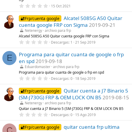
0
15 Oct 2021
,
0
Alcatel 5085G A50 Quitar
0
🔐Frp/cuenta google
e
cuenta google FRP con Sigma
2019-09-21
s
t
Netenergy
archivo para frp
r
Alcatel 5085G A50 Quitar cuenta google FRP con Sigma
e
0
Descargas
1
21 Sep 2019
l
,
l
0
a
Programa para quitar cuanta de google o frp
0
(
E
e
s
en spd
2019-09-18
s
)
t
Eduardomaster
archivo para frp
r
Programa para quitar cuanta de google o frp en spd
e
0
Descargas
0
18 Sep 2019
l
,
l
0
a
Quitar cuenta a J7 Binario 5
0
🔐Frp/cuenta google
(
e
s
(SM-J730G) FRP & OEM LOCK ON B5
2019-08-15
s
)
t
Netenergy
archivo para frp
r
Quitar cuenta a J7 Binario 5 (SM-J730G) FRP & OEM LOCK ON B5
e
0
Descargas
0
15 Ago 2019
l
,
l
0
a
quitar cuenta frp ultima
0
🔐Frp/cuenta google
(
C
e
s