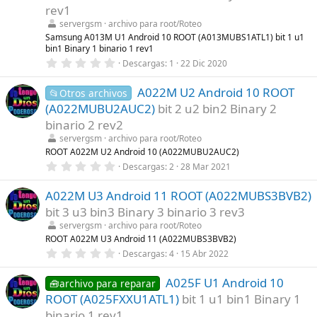
r
rev1
e
l
servergsm
archivo para root/Roteo
l
Samsung A013M U1 Android 10 ROOT (A013MUBS1ATL1) bit 1 u1
a
bin1 Binary 1 binario 1 rev1
(
s
0
Descargas
1
22 Dic 2020
)
,
0
A022M U2 Android 10 ROOT
0
📂Otros archivos
e
(A022MUBU2AUC2)
bit 2 u2 bin2 Binary 2
s
t
binario 2 rev2
r
servergsm
archivo para root/Roteo
e
l
ROOT A022M U2 Android 10 (A022MUBU2AUC2)
l
0
Descargas
2
28 Mar 2021
a
,
(
0
s
A022M U3 Android 11 ROOT (A022MUBS3BVB2)
0
)
e
bit 3 u3 bin3 Binary 3 binario 3 rev3
s
t
servergsm
archivo para root/Roteo
r
ROOT A022M U3 Android 11 (A022MUBS3BVB2)
e
0
Descargas
4
15 Abr 2022
l
,
l
0
a
A025F U1 Android 10
0
🧰archivo para reparar
(
e
s
ROOT (A025FXXU1ATL1)
bit 1 u1 bin1 Binary 1
s
)
t
binario 1 rev1