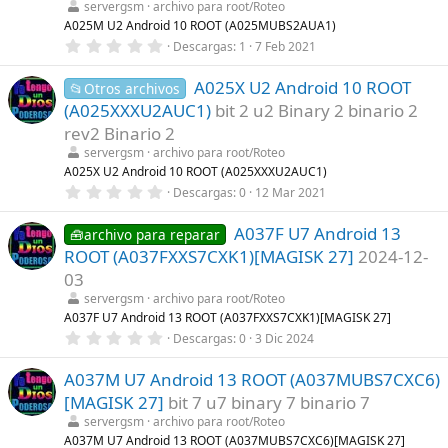
servergsm
archivo para root/Roteo
e
l
A025M U2 Android 10 ROOT (A025MUBS2AUA1)
l
0
Descargas
1
7 Feb 2021
a
,
(
0
s
A025X U2 Android 10 ROOT
0
📂Otros archivos
)
e
(A025XXXU2AUC1)
bit 2 u2 Binary 2 binario 2
s
t
rev2 Binario 2
r
servergsm
archivo para root/Roteo
e
l
A025X U2 Android 10 ROOT (A025XXXU2AUC1)
l
0
Descargas
0
12 Mar 2021
a
,
(
0
s
A037F U7 Android 13
0
🧰archivo para reparar
)
e
ROOT (A037FXXS7CXK1)[MAGISK 27]
2024-12-
s
t
03
r
servergsm
archivo para root/Roteo
e
l
A037F U7 Android 13 ROOT (A037FXXS7CXK1)[MAGISK 27]
l
0
Descargas
0
3 Dic 2024
a
,
(
0
s
A037M U7 Android 13 ROOT (A037MUBS7CXC6)
0
)
e
[MAGISK 27]
bit 7 u7 binary 7 binario 7
s
t
servergsm
archivo para root/Roteo
r
A037M U7 Android 13 ROOT (A037MUBS7CXC6)[MAGISK 27]