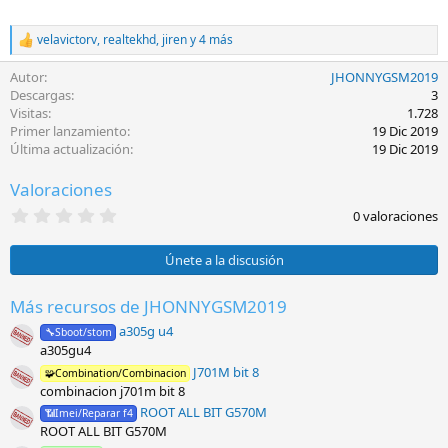
velavictorv
,
realtekhd
,
jiren
y 4 más
R
e
Autor
JHONNYGSM2019
a
c
Descargas
3
c
Visitas
1.728
i
Primer lanzamiento
19 Dic 2019
o
Última actualización
19 Dic 2019
n
e
Valoraciones
s
:
0
0 valoraciones
,
0
0
Únete a la discusión
e
s
t
Más recursos de JHONNYGSM2019
r
a305g u4
e
🔧Sboot/stom
l
a305gu4
l
J701M bit 8
🧩Combination/Combinacion
a
combinacion j701m bit 8
(
s
ROOT ALL BIT G570M
📶Imei/Reparar f4
)
ROOT ALL BIT G570M