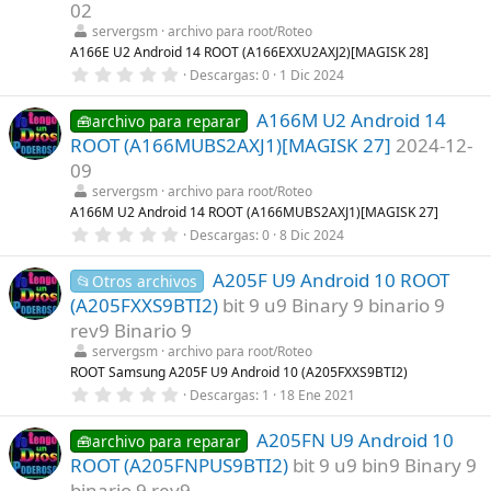
t
02
r
servergsm
archivo para root/Roteo
e
l
A166E U2 Android 14 ROOT (A166EXXU2AXJ2)[MAGISK 28]
l
0
Descargas
0
1 Dic 2024
a
,
(
0
s
A166M U2 Android 14
0
🧰archivo para reparar
)
e
ROOT (A166MUBS2AXJ1)[MAGISK 27]
2024-12-
s
t
09
r
servergsm
archivo para root/Roteo
e
l
A166M U2 Android 14 ROOT (A166MUBS2AXJ1)[MAGISK 27]
l
0
Descargas
0
8 Dic 2024
a
,
(
0
s
A205F U9 Android 10 ROOT
0
📂Otros archivos
)
e
(A205FXXS9BTI2)
bit 9 u9 Binary 9 binario 9
s
t
rev9 Binario 9
r
servergsm
archivo para root/Roteo
e
l
ROOT Samsung A205F U9 Android 10 (A205FXXS9BTI2)
l
0
Descargas
1
18 Ene 2021
a
,
(
0
s
A205FN U9 Android 10
0
🧰archivo para reparar
)
e
ROOT (A205FNPUS9BTI2)
bit 9 u9 bin9 Binary 9
s
t
binario 9 rev9