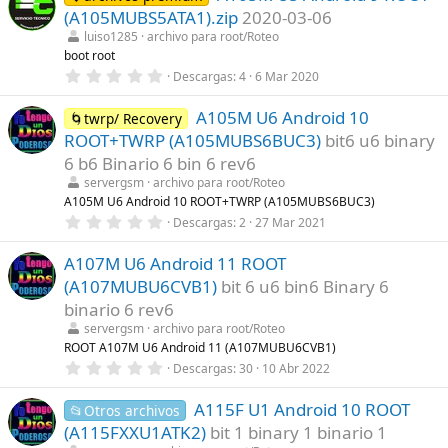
)
e
(A105MUBS5ATA1).zip
2020-03-06
s
t
luiso1285
archivo para root/Roteo
r
boot root
e
0
Descargas
4
6 Mar 2020
l
,
l
0
a
A105M U6 Android 10
0
🌀twrp/ Recovery
(
e
s
ROOT+TWRP (A105MUBS6BUC3)
bit6 u6 binary
s
)
t
6 b6 Binario 6 bin 6 rev6
r
servergsm
archivo para root/Roteo
e
l
A105M U6 Android 10 ROOT+TWRP (A105MUBS6BUC3)
l
0
Descargas
2
27 Mar 2021
a
,
(
0
s
A107M U6 Android 11 ROOT
0
)
e
(A107MUBU6CVB1)
bit 6 u6 bin6 Binary 6
s
t
binario 6 rev6
r
servergsm
archivo para root/Roteo
e
l
ROOT A107M U6 Android 11 (A107MUBU6CVB1)
l
0
Descargas
30
10 Abr 2022
a
,
(
0
s
A115F U1 Android 10 ROOT
0
📂Otros archivos
)
e
(A115FXXU1ATK2)
bit 1 binary 1 binario 1
s