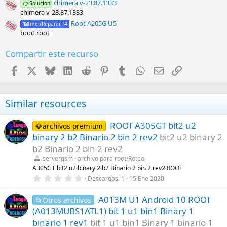
chimera v-23.87.1333
👉Solucion
chimera v-23.87.1333
Root A205G U5
📶Imei/Reparar f4
boot root
Compartir este recurso
Facebook
X
Bluesky
LinkedIn
Reddit
Pinterest
Tumblr
WhatsApp
Email
Enlace
Similar resources
ROOT A305GT bit2 u2
💎archivos premium
binary 2 b2 Binario 2 bin 2 rev2
bit2 u2 binary 2
b2 Binario 2 bin 2 rev2
servergsm
archivo para root/Roteo
A305GT bit2 u2 binary 2 b2 Binario 2 bin 2 rev2 ROOT
0
Descargas
1
15 Ene 2020
,
0
A013M U1 Android 10 ROOT
0
📂Otros archivos
e
(A013MUBS1ATL1) bit 1 u1 bin1 Binary 1
s
t
binario 1 rev1
bit 1 u1 bin1 Binary 1 binario 1