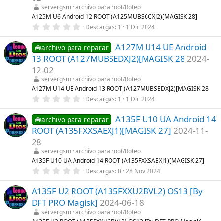
r
servergsm
archivo para root/Roteo
e
l
A125M U6 Android 12 ROOT (A125MUBS6CXJ2)[MAGISK 28]
l
0
Descargas
1
1 Dic 2024
a
,
(
0
s
A127M U14 UE Android
0
🧰archivo para reparar
)
e
13 ROOT (A127MUBSEDXJ2)[MAGISK 28
2024-
s
t
12-02
r
servergsm
archivo para root/Roteo
e
l
A127M U14 UE Android 13 ROOT (A127MUBSEDXJ2)[MAGISK 28
l
0
Descargas
1
1 Dic 2024
a
,
(
0
s
A135F U10 UA Android 14
0
🧰archivo para reparar
)
e
ROOT (A135FXXSAEXJ1)[MAGISK 27]
2024-11-
s
t
28
r
servergsm
archivo para root/Roteo
e
l
A135F U10 UA Android 14 ROOT (A135FXXSAEXJ1)[MAGISK 27]
l
0
Descargas
0
28 Nov 2024
a
,
(
0
s
A135F U2 ROOT (A135FXXU2BVL2) OS13 [By
0
)
e
DFT PRO Magisk]
2024-06-18
s
t
servergsm
archivo para root/Roteo
r