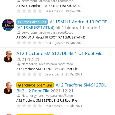
t
servergsm
archivo para root/Roteo
r
A115F U1 Android 10 ROOT (A115FXXU1ATK2)
e
0
Descargas
0
19 Nov 2020
l
,
l
0
a
A115M U1 Android 10 ROOT
0
📂Otros archivos
(
e
s
(A115MUBS1ATK4)
bit 1 binary 1 binario 1
s
)
t
servergsm
archivo para root/Roteo
r
A115M U1 Android 10 ROOT (A115MUBS1ATK4)
e
0
Descargas
0
19 Nov 2020
l
,
l
0
a
A12 Tracfone SM-S127DL Bit 1 U1 Root File
0
(
e
s
2021-12-21
s
)
t
Netenergy
archivo para root/Roteo
r
A12 Tracfone SM-S127DL Bit 1 U1 Root File
e
0
Descargas
3
21 Dic 2021
l
,
l
0
a
A12 Tracfone SM-S127DL
0
💎archivos premium
(
e
s
Bit2 U2 Root File
2021-12-21
s
)
t
Netenergy
archivo para root/Roteo
r
A12 Tracfone SM-S127DL Bit2 U2 Root File
e
0
Descargas
0
21 Dic 2021
l
,
l
0
a