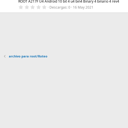
l
ROOT A217F U4 Android 10 bit 4 u4 bin4 Binary 4 binario 4 rev4
l
0
Descargas
0
16 May 2021
a
,
(
0
s
0
)
e
s
t
r
e
l
l
a
(
archivo para root/Roteo
s
)