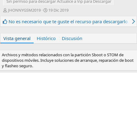
Sin permiso para descargar Actualice a Vip para Descargar
A
F
JHONNYGSM2019
19 Dic 2019
u
e
t
c
No es necesario que te guste el recurso para descargarlo.
o
h
r
a
d
Vista general
Histórico
Discusión
e
c
r
Archivos y métodos relacionados con la partición Sboot o STOM de
e
dispositivos móviles. Incluye soluciones de arranque, reparación de boot
a
y flasheo seguro.
c
i
ó
n