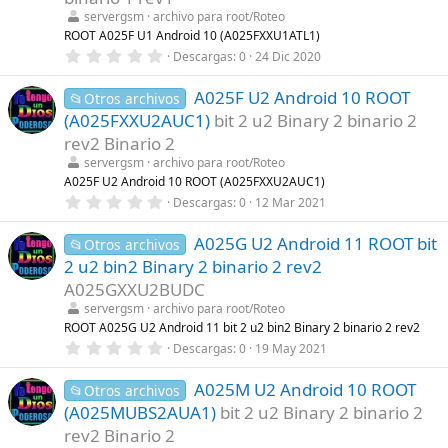
r
servergsm
archivo para root/Roteo
e
l
ROOT A025F U1 Android 10 (A025FXXU1ATL1)
l
0
Descargas
0
24 Dic 2020
a
,
(
0
s
A025F U2 Android 10 ROOT
0
📂Otros archivos
)
e
(A025FXXU2AUC1)
bit 2 u2 Binary 2 binario 2
s
t
rev2 Binario 2
r
servergsm
archivo para root/Roteo
e
l
A025F U2 Android 10 ROOT (A025FXXU2AUC1)
l
0
Descargas
0
12 Mar 2021
a
,
(
0
s
A025G U2 Android 11 ROOT bit
0
📂Otros archivos
)
e
2 u2 bin2 Binary 2 binario 2 rev2
s
t
A025GXXU2BUDC
r
servergsm
archivo para root/Roteo
e
l
ROOT A025G U2 Android 11 bit 2 u2 bin2 Binary 2 binario 2 rev2
l
0
Descargas
0
19 May 2021
a
,
(
0
s
A025M U2 Android 10 ROOT
0
📂Otros archivos
)
e
(A025MUBS2AUA1)
bit 2 u2 Binary 2 binario 2
s
t
rev2 Binario 2
r