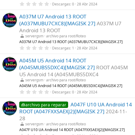
e
0
Descargas
0
28 Abr 2024
l
,
l
0
a
A037M U7 Android 13 ROOT
0
(
e
s
(A037MUBU7CXC8)[MAGISK 27]
A037M U7
s
)
t
Android 13 ROOT
r
servergsm
archivo para root/Roteo
e
l
A037M U7 Android 13 ROOT (A037MUBU7CXC8)[MAGISK 27]
l
0
Descargas
1
28 Abr 2024
a
,
(
0
s
A045M U5 Android 14 ROOT
0
)
e
(A045MUBS5DXC4)[MAGISK 27]
ROOT A045M
s
t
U5 Android 14 (A045MUBS5DXC4
r
servergsm
archivo para root/Roteo
e
l
A045M U5 Android 14 ROOT (A045MUBS5DXC4)[MAGISK 27]
l
0
Descargas
0
28 Abr 2024
a
,
(
0
s
A047F U10 UA Android 14
0
🧰archivo para reparar
)
e
ROOT (A047FXXSAEXJ2)[MAGISK 27]
2024-11-
s
t
28
r
servergsm
archivo para root/Roteo
e
l
A047F U10 UA Android 14 ROOT (A047FXXSAEXJ2)[MAGISK 27]
l