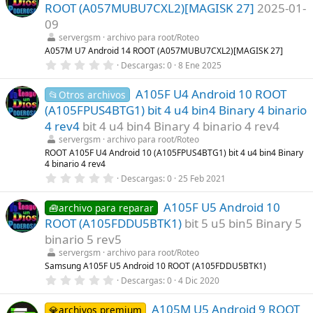
e
ROOT (A057MUBU7CXL2)[MAGISK 27]
2025-01-
s
t
09
r
servergsm
archivo para root/Roteo
e
l
A057M U7 Android 14 ROOT (A057MUBU7CXL2)[MAGISK 27]
l
0
Descargas
0
8 Ene 2025
a
,
(
0
s
A105F U4 Android 10 ROOT
0
📂Otros archivos
)
e
(A105FPUS4BTG1) bit 4 u4 bin4 Binary 4 binario
s
t
4 rev4
bit 4 u4 bin4 Binary 4 binario 4 rev4
r
servergsm
archivo para root/Roteo
e
l
ROOT A105F U4 Android 10 (A105FPUS4BTG1) bit 4 u4 bin4 Binary
l
4 binario 4 rev4
a
0
Descargas
0
25 Feb 2021
(
,
s
0
)
A105F U5 Android 10
0
🧰archivo para reparar
e
ROOT (A105FDDU5BTK1)
bit 5 u5 bin5 Binary 5
s
t
binario 5 rev5
r
servergsm
archivo para root/Roteo
e
l
Samsung A105F U5 Android 10 ROOT (A105FDDU5BTK1)
l
0
Descargas
0
4 Dic 2020
a
,
(
0
s
A105M U5 Android 9 ROOT
0
💎archivos premium