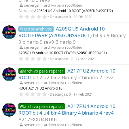
r
servergsm
archivo para root/Roteo
e
l
Samsung A205FN U9 Android 10 ROOT (A205FNPUS9BTI2)
l
0
Descargas
0
30 Dic 2020
a
,
(
0
s
A205G U9 Android 10
0
📂Otros archivos
)
e
ROOT+TWRP (A205GUBS9BUC1)
bit 9 u9 Binary
s
t
9 binario 9 rev9 Binario 9
r
servergsm
archivo para root/Roteo
e
l
A205G U9 Android 10 ROOT+TWRP (A205GUBS9BUC1)
l
0
Descargas
17
27 Mar 2021
a
,
(
0
s
A217F U2 Android 10
0
🧰archivo para reparar
)
e
ROOT
bit 2 u2 bin2 Binary 2 binario 2 rev2
s
t
servergsm
archivo para root/Roteo
r
ROOT A217F U2 Android 10
e
0
Descargas
0
17 Feb 2021
l
,
l
0
a
A217F U4 Android 10
0
🧰archivo para reparar
(
e
s
ROOT bit 4 u4 bin4 Binary 4 binario 4 rev4
s
)
t
A217FXXU4BTK6
r
servergsm
archivo para root/Roteo
e