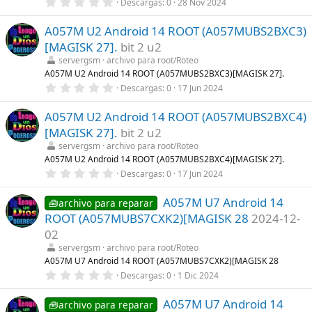
0
Descargas
0
28 Nov 2024
a
,
(
0
s
A057M U2 Android 14 ROOT (A057MUBS2BXC3)
0
)
e
[MAGISK 27].
bit 2 u2
s
t
servergsm
archivo para root/Roteo
r
A057M U2 Android 14 ROOT (A057MUBS2BXC3)[MAGISK 27].
e
0
Descargas
0
17 Jun 2024
l
,
l
0
a
A057M U2 Android 14 ROOT (A057MUBS2BXC4)
0
(
e
s
[MAGISK 27].
bit 2 u2
s
)
t
servergsm
archivo para root/Roteo
r
A057M U2 Android 14 ROOT (A057MUBS2BXC4)[MAGISK 27].
e
0
Descargas
0
17 Jun 2024
l
,
l
0
a
A057M U7 Android 14
0
🧰archivo para reparar
(
e
s
ROOT (A057MUBS7CXK2)[MAGISK 28
2024-12-
s
)
t
02
r
servergsm
archivo para root/Roteo
e
l
A057M U7 Android 14 ROOT (A057MUBS7CXK2)[MAGISK 28
l
0
Descargas
0
1 Dic 2024
a
,
(
0
s
A057M U7 Android 14
0
🧰archivo para reparar
)