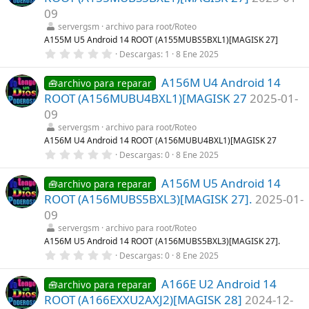
s
t
09
r
servergsm
archivo para root/Roteo
e
l
A155M U5 Android 14 ROOT (A155MUBS5BXL1)[MAGISK 27]
l
0
Descargas
1
8 Ene 2025
a
,
(
0
s
A156M U4 Android 14
0
🧰archivo para reparar
)
e
ROOT (A156MUBU4BXL1)[MAGISK 27
2025-01-
s
t
09
r
servergsm
archivo para root/Roteo
e
l
A156M U4 Android 14 ROOT (A156MUBU4BXL1)[MAGISK 27
l
0
Descargas
0
8 Ene 2025
a
,
(
0
s
A156M U5 Android 14
0
🧰archivo para reparar
)
e
ROOT (A156MUBS5BXL3)[MAGISK 27].
2025-01-
s
t
09
r
servergsm
archivo para root/Roteo
e
l
A156M U5 Android 14 ROOT (A156MUBS5BXL3)[MAGISK 27].
l
0
Descargas
0
8 Ene 2025
a
,
(
0
s
A166E U2 Android 14
0
🧰archivo para reparar
)
e
ROOT (A166EXXU2AXJ2)[MAGISK 28]
2024-12-
s