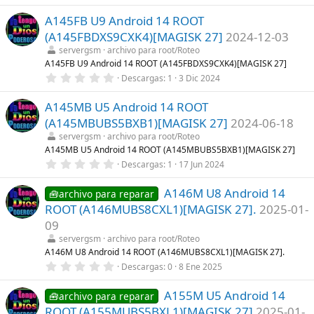
,
(
0
s
A145FB U9 Android 14 ROOT
0
)
e
(A145FBDXS9CXK4)[MAGISK 27]
2024-12-03
s
t
servergsm
archivo para root/Roteo
r
A145FB U9 Android 14 ROOT (A145FBDXS9CXK4)[MAGISK 27]
e
0
Descargas
1
3 Dic 2024
l
,
l
0
a
A145MB U5 Android 14 ROOT
0
(
e
s
(A145MBUBS5BXB1)[MAGISK 27]
2024-06-18
s
)
t
servergsm
archivo para root/Roteo
r
A145MB U5 Android 14 ROOT (A145MBUBS5BXB1)[MAGISK 27]
e
0
Descargas
1
17 Jun 2024
l
,
l
0
a
A146M U8 Android 14
0
🧰archivo para reparar
(
e
s
ROOT (A146MUBS8CXL1)[MAGISK 27].
2025-01-
s
)
t
09
r
servergsm
archivo para root/Roteo
e
l
A146M U8 Android 14 ROOT (A146MUBS8CXL1)[MAGISK 27].
l
0
Descargas
0
8 Ene 2025
a
,
(
0
s
A155M U5 Android 14
0
🧰archivo para reparar
)
e
ROOT (A155MUBS5BXL1)[MAGISK 27]
2025-01-