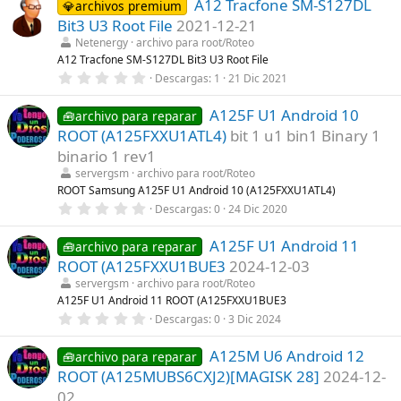
A12 Tracfone SM-S127DL
0
💎archivos premium
(
e
s
Bit3 U3 Root File
2021-12-21
s
)
t
Netenergy
archivo para root/Roteo
r
A12 Tracfone SM-S127DL Bit3 U3 Root File
e
0
Descargas
1
21 Dic 2021
l
,
l
0
a
A125F U1 Android 10
0
🧰archivo para reparar
(
e
s
ROOT (A125FXXU1ATL4)
bit 1 u1 bin1 Binary 1
s
)
t
binario 1 rev1
r
servergsm
archivo para root/Roteo
e
l
ROOT Samsung A125F U1 Android 10 (A125FXXU1ATL4)
l
0
Descargas
0
24 Dic 2020
a
,
(
0
s
A125F U1 Android 11
0
🧰archivo para reparar
)
e
ROOT (A125FXXU1BUE3
2024-12-03
s
t
servergsm
archivo para root/Roteo
r
A125F U1 Android 11 ROOT (A125FXXU1BUE3
e
0
Descargas
0
3 Dic 2024
l
,
l
0
a
A125M U6 Android 12
0
🧰archivo para reparar
(
e
s
ROOT (A125MUBS6CXJ2)[MAGISK 28]
2024-12-
s
)
t
02