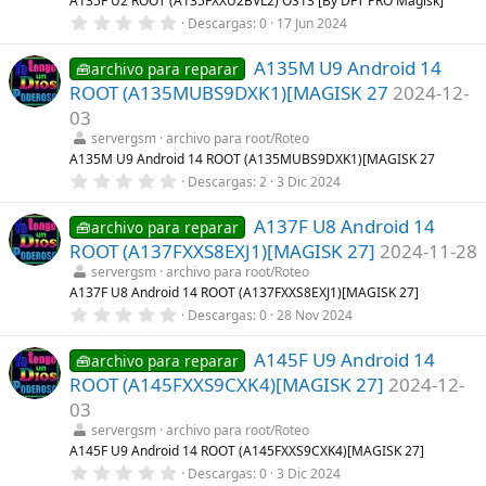
A135F U2 ROOT (A135FXXU2BVL2) OS13 [By DFT PRO Magisk]
e
0
Descargas
0
17 Jun 2024
l
,
l
0
a
A135M U9 Android 14
0
🧰archivo para reparar
(
e
s
ROOT (A135MUBS9DXK1)[MAGISK 27
2024-12-
s
)
t
03
r
servergsm
archivo para root/Roteo
e
l
A135M U9 Android 14 ROOT (A135MUBS9DXK1)[MAGISK 27
l
0
Descargas
2
3 Dic 2024
a
,
(
0
s
A137F U8 Android 14
0
🧰archivo para reparar
)
e
ROOT (A137FXXS8EXJ1)[MAGISK 27]
2024-11-28
s
t
servergsm
archivo para root/Roteo
r
A137F U8 Android 14 ROOT (A137FXXS8EXJ1)[MAGISK 27]
e
0
Descargas
0
28 Nov 2024
l
,
l
0
a
A145F U9 Android 14
0
🧰archivo para reparar
(
e
s
ROOT (A145FXXS9CXK4)[MAGISK 27]
2024-12-
s
)
t
03
r
servergsm
archivo para root/Roteo
e
l
A145F U9 Android 14 ROOT (A145FXXS9CXK4)[MAGISK 27]
l
0
Descargas
0
3 Dic 2024
a