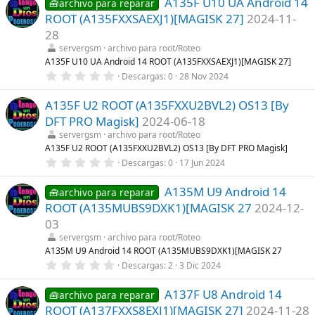
A135F U10 UA Android 14
0
🧰archivo para reparar
)
e
ROOT (A135FXXSAEXJ1)[MAGISK 27]
2024-11-
s
t
28
r
servergsm
archivo para root/Roteo
e
l
A135F U10 UA Android 14 ROOT (A135FXXSAEXJ1)[MAGISK 27]
l
0
Descargas
0
28 Nov 2024
a
,
(
0
s
A135F U2 ROOT (A135FXXU2BVL2) OS13 [By
0
)
e
DFT PRO Magisk]
2024-06-18
s
t
servergsm
archivo para root/Roteo
r
A135F U2 ROOT (A135FXXU2BVL2) OS13 [By DFT PRO Magisk]
e
0
Descargas
0
17 Jun 2024
l
,
l
0
a
A135M U9 Android 14
0
🧰archivo para reparar
(
e
s
ROOT (A135MUBS9DXK1)[MAGISK 27
2024-12-
s
)
t
03
r
servergsm
archivo para root/Roteo
e
l
A135M U9 Android 14 ROOT (A135MUBS9DXK1)[MAGISK 27
l
0
Descargas
2
3 Dic 2024
a
,
(
0
s
A137F U8 Android 14
0
🧰archivo para reparar
)
e
ROOT (A137FXXS8EXJ1)[MAGISK 27]
2024-11-28
s