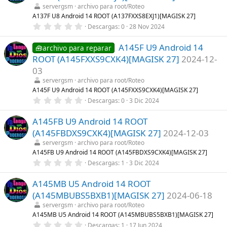
t
servergsm
archivo para root/Roteo
r
A137F U8 Android 14 ROOT (A137FXXS8EXJ1)[MAGISK 27]
e
0
Descargas
0
28 Nov 2024
l
,
l
0
a
A145F U9 Android 14
0
🧰archivo para reparar
(
e
s
ROOT (A145FXXS9CXK4)[MAGISK 27]
2024-12-
s
)
t
03
r
servergsm
archivo para root/Roteo
e
l
A145F U9 Android 14 ROOT (A145FXXS9CXK4)[MAGISK 27]
l
0
Descargas
0
3 Dic 2024
a
,
(
0
s
A145FB U9 Android 14 ROOT
0
)
e
(A145FBDXS9CXK4)[MAGISK 27]
2024-12-03
s
t
servergsm
archivo para root/Roteo
r
A145FB U9 Android 14 ROOT (A145FBDXS9CXK4)[MAGISK 27]
e
0
Descargas
1
3 Dic 2024
l
,
l
0
a
A145MB U5 Android 14 ROOT
0
(
e
s
(A145MBUBS5BXB1)[MAGISK 27]
2024-06-18
s
)
t
servergsm
archivo para root/Roteo
r
A145MB U5 Android 14 ROOT (A145MBUBS5BXB1)[MAGISK 27]
e
0
Descargas
1
17 Jun 2024
l