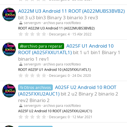
a
,
(
0
s
A022M U3 Android 11 ROOT (A022MUBS3BVB2)
0
)
e
bit 3 u3 bin3 Binary 3 binario 3 rev3
s
t
servergsm
archivo para root/Roteo
r
ROOT A022M U3 Android 11 (A022MUBS3BVB2)
e
0
Descargas
4
15 Abr 2022
l
,
l
0
a
A025F U1 Android 10
0
🧰archivo para reparar
(
e
s
ROOT (A025FXXU1ATL1)
bit 1 u1 bin1 Binary 1
s
)
t
binario 1 rev1
r
servergsm
archivo para root/Roteo
e
l
ROOT A025F U1 Android 10 (A025FXXU1ATL1)
l
0
Descargas
0
24 Dic 2020
a
,
(
0
s
A025F U2 Android 10 ROOT
0
📂Otros archivos
)
e
(A025FXXU2AUC1)
bit 2 u2 Binary 2 binario 2
s
t
rev2 Binario 2
r
servergsm
archivo para root/Roteo
e
l
A025F U2 Android 10 ROOT (A025FXXU2AUC1)
l
0
Descargas
0
12 Mar 2021
a
,
(
0
s