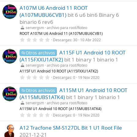
(
0
s
A107M U6 Android 11 ROOT
0
)
e
(A107MUBU6CVB1)
bit 6 u6 bin6 Binary 6
s
t
binario 6 rev6
r
servergsm
archivo para root/Roteo
e
l
ROOT A107M U6 Android 11 (A107MUBU6CVB1)
l
0
Descargas
30
10 Abr 2022
a
,
(
0
s
A115F U1 Android 10 ROOT
0
📂Otros archivos
)
e
(A115FXXU1ATK2)
bit 1 binary 1 binario 1
s
t
servergsm
archivo para root/Roteo
r
A115F U1 Android 10 ROOT (A115FXXU1ATK2)
e
0
Descargas
0
19 Nov 2020
l
,
l
0
a
A115M U1 Android 10 ROOT
0
📂Otros archivos
(
e
s
(A115MUBS1ATK4)
bit 1 binary 1 binario 1
s
)
t
servergsm
archivo para root/Roteo
r
A115M U1 Android 10 ROOT (A115MUBS1ATK4)
e
0
Descargas
0
19 Nov 2020
l
,
l
0
a
A12 Tracfone SM-S127DL Bit 1 U1 Root File
0
(
e
s
2021-12-21
s
)