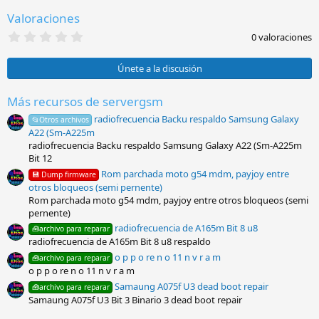
e
Valoraciones
s
:
0
0 valoraciones
,
0
0
Únete a la discusión
e
s
t
Más recursos de servergsm
r
radiofrecuencia Backu respaldo Samsung Galaxy
e
📂Otros archivos
l
A22 (Sm-A225m
l
radiofrecuencia Backu respaldo Samsung Galaxy A22 (Sm-A225m
a
Bit 12
(
s
Rom parchada moto g54 mdm, payjoy entre
💾 Dump firmware
)
otros bloqueos (semi pernente)
Rom parchada moto g54 mdm, payjoy entre otros bloqueos (semi
pernente)
radiofrecuencia de A165m Bit 8 u8
🧰archivo para reparar
radiofrecuencia de A165m Bit 8 u8 respaldo
o p p o re n o 11 n v r a m
🧰archivo para reparar
o p p o re n o 11 n v r a m
Samaung A075f U3 dead boot repair
🧰archivo para reparar
Samaung A075f U3 Bit 3 Binario 3 dead boot repair