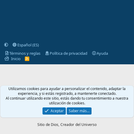
Español (ES)
Términos y reglas
Política de privacidad
Ayuda
Inicio
R
S
S
Utilizamos cookies para ayudar a personalizar el contenido, adaptar la
experiencia, y si estás registrado, a mantenerte conectado.
Al continuar utilizando este sitio, estás dando tu consentimiento a nuestra
utilización de cookies.
Aceptar
Saber más…
Sitio de Dios,
Creador del Universo