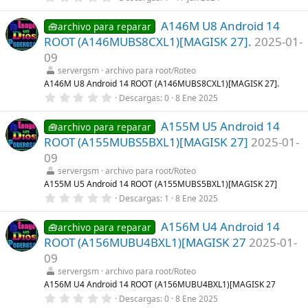
,
l
0
a
A146M U8 Android 14
0
🧰archivo para reparar
(
e
s
ROOT (A146MUBS8CXL1)[MAGISK 27].
2025-01-
s
)
t
09
r
servergsm
archivo para root/Roteo
e
l
A146M U8 Android 14 ROOT (A146MUBS8CXL1)[MAGISK 27].
l
0
Descargas
0
8 Ene 2025
a
,
(
0
s
A155M U5 Android 14
0
🧰archivo para reparar
)
e
ROOT (A155MUBS5BXL1)[MAGISK 27]
2025-01-
s
t
09
r
servergsm
archivo para root/Roteo
e
l
A155M U5 Android 14 ROOT (A155MUBS5BXL1)[MAGISK 27]
l
0
Descargas
1
8 Ene 2025
a
,
(
0
s
A156M U4 Android 14
0
🧰archivo para reparar
)
e
ROOT (A156MUBU4BXL1)[MAGISK 27
2025-01-
s
t
09
r
servergsm
archivo para root/Roteo
e
l
A156M U4 Android 14 ROOT (A156MUBU4BXL1)[MAGISK 27
l
0
Descargas
0
8 Ene 2025
a
,