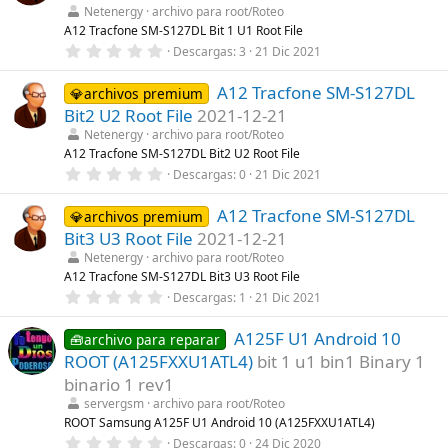
t
Netenergy
archivo para root/Roteo
r
A12 Tracfone SM-S127DL Bit 1 U1 Root File
e
0
Descargas
3
21 Dic 2021
l
,
l
0
a
A12 Tracfone SM-S127DL
0
💎archivos premium
(
e
s
Bit2 U2 Root File
2021-12-21
s
)
t
Netenergy
archivo para root/Roteo
r
A12 Tracfone SM-S127DL Bit2 U2 Root File
e
0
Descargas
0
21 Dic 2021
l
,
l
0
a
A12 Tracfone SM-S127DL
0
💎archivos premium
(
e
s
Bit3 U3 Root File
2021-12-21
s
)
t
Netenergy
archivo para root/Roteo
r
A12 Tracfone SM-S127DL Bit3 U3 Root File
e
0
Descargas
1
21 Dic 2021
l
,
l
0
a
A125F U1 Android 10
0
🧰archivo para reparar
(
e
s
ROOT (A125FXXU1ATL4)
bit 1 u1 bin1 Binary 1
s
)
t
binario 1 rev1
r
servergsm
archivo para root/Roteo
e
l
ROOT Samsung A125F U1 Android 10 (A125FXXU1ATL4)
l
0
Descargas
0
24 Dic 2020