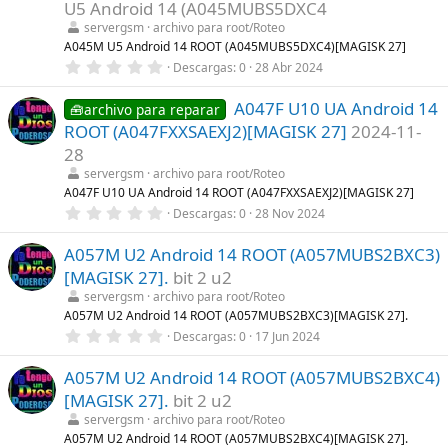
t
U5 Android 14 (A045MUBS5DXC4
r
servergsm
archivo para root/Roteo
e
l
A045M U5 Android 14 ROOT (A045MUBS5DXC4)[MAGISK 27]
l
0
Descargas
0
28 Abr 2024
a
,
(
0
s
A047F U10 UA Android 14
0
🧰archivo para reparar
)
e
ROOT (A047FXXSAEXJ2)[MAGISK 27]
2024-11-
s
t
28
r
servergsm
archivo para root/Roteo
e
l
A047F U10 UA Android 14 ROOT (A047FXXSAEXJ2)[MAGISK 27]
l
0
Descargas
0
28 Nov 2024
a
,
(
0
s
A057M U2 Android 14 ROOT (A057MUBS2BXC3)
0
)
e
[MAGISK 27].
bit 2 u2
s
t
servergsm
archivo para root/Roteo
r
A057M U2 Android 14 ROOT (A057MUBS2BXC3)[MAGISK 27].
e
0
Descargas
0
17 Jun 2024
l
,
l
0
a
A057M U2 Android 14 ROOT (A057MUBS2BXC4)
0
(
e
s
[MAGISK 27].
bit 2 u2
s
)
t
servergsm
archivo para root/Roteo
r
A057M U2 Android 14 ROOT (A057MUBS2BXC4)[MAGISK 27].
e