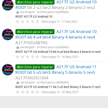
s
A217F U2 Android 10
0
🧰archivo para reparar
)
e
ROOT
bit 2 u2 bin2 Binary 2 binario 2 rev2
s
t
servergsm
archivo para root/Roteo
r
ROOT A217F U2 Android 10
e
0
Descargas
0
17 Feb 2021
l
,
l
0
a
A217F U4 Android 10
0
🧰archivo para reparar
(
e
s
ROOT bit 4 u4 bin4 Binary 4 binario 4 rev4
s
)
t
A217FXXU4BTK6
r
servergsm
archivo para root/Roteo
e
l
ROOT A217F U4 Android 10 bit 4 u4 bin4 Binary 4 binario 4 rev4
l
0
Descargas
0
16 May 2021
a
,
(
0
s
A217F U5 Android 11
0
🧰archivo para reparar
)
e
ROOT bit 5 u5 bin5 Binary 5 binario 5 rev5
s
t
A217FXXU5CUD4
r
servergsm
archivo para root/Roteo
e
l
ROOT A217F U5 Android 11 bit 5 u5 bin5 Binary 5 binario 5 rev5
l
0
Descargas
0
16 May 2021
a
,
(
0
s
0
)
e