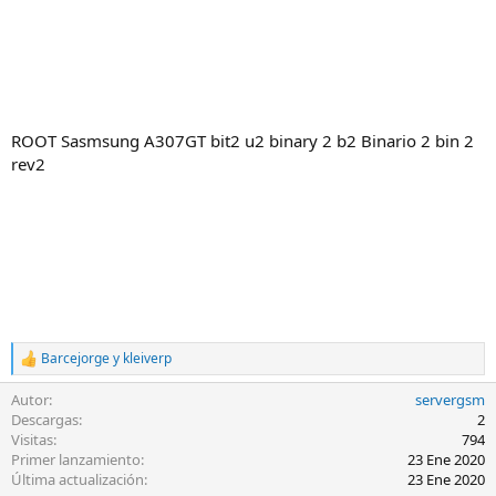
ROOT Sasmsung A307GT bit2 u2 binary 2 b2 Binario 2 bin 2
rev2
Barcejorge
y
kleiverp
R
e
Autor
servergsm
a
c
Descargas
2
c
Visitas
794
i
Primer lanzamiento
23 Ene 2020
o
Última actualización
23 Ene 2020
n