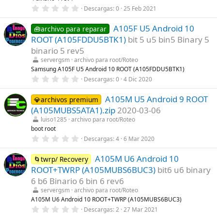
a
0
Descargas
0
25 Feb 2021
(
,
s
0
)
A105F U5 Android 10
0
🧰archivo para reparar
e
ROOT (A105FDDU5BTK1)
bit 5 u5 bin5 Binary 5
s
t
binario 5 rev5
r
servergsm
archivo para root/Roteo
e
l
Samsung A105F U5 Android 10 ROOT (A105FDDU5BTK1)
l
0
Descargas
0
4 Dic 2020
a
,
(
0
s
A105M U5 Android 9 ROOT
0
💎archivos premium
)
e
(A105MUBS5ATA1).zip
2020-03-06
s
t
luiso1285
archivo para root/Roteo
r
boot root
e
0
Descargas
4
6 Mar 2020
l
,
l
0
a
A105M U6 Android 10
0
🌀twrp/ Recovery
(
e
s
ROOT+TWRP (A105MUBS6BUC3)
bit6 u6 binary
s
)
t
6 b6 Binario 6 bin 6 rev6
r
servergsm
archivo para root/Roteo
e
l
A105M U6 Android 10 ROOT+TWRP (A105MUBS6BUC3)
l
0
Descargas
2
27 Mar 2021
a
,