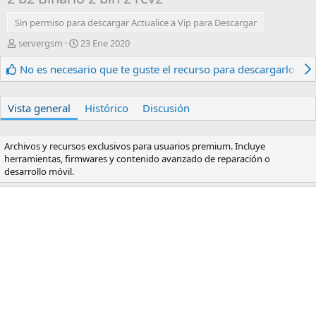
Sin permiso para descargar Actualice a Vip para Descargar
A
F
servergsm
23 Ene 2020
u
e
t
c
No es necesario que te guste el recurso para descargarlo.
o
h
r
a
d
Vista general
Histórico
Discusión
e
c
r
Archivos y recursos exclusivos para usuarios premium. Incluye
e
herramientas, firmwares y contenido avanzado de reparación o
a
desarrollo móvil.
c
i
ó
n