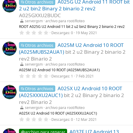
A025G U2 Android 11 ROOT bit
0
📂Otros archivos
)
e
2 u2 bin2 Binary 2 binario 2 rev2
s
t
A025GXXU2BUDC
r
servergsm
archivo para root/Roteo
e
l
ROOT A025G U2 Android 11 bit 2 u2 bin2 Binary 2 binario 2 rev2
l
0
Descargas
0
19 May 2021
a
,
(
0
s
A025M U2 Android 10 ROOT
0
📂Otros archivos
)
e
(A025MUBS2AUA1)
bit 2 u2 Binary 2 binario 2
s
t
rev2 Binario 2
r
servergsm
archivo para root/Roteo
e
l
A025M U2 Android 10 ROOT (A025MUBS2AUA1)
l
0
Descargas
1
7 Feb 2021
a
,
(
0
s
A025X U2 Android 10 ROOT
0
📂Otros archivos
)
e
(A025XXXU2AUC1)
bit 2 u2 Binary 2 binario 2
s
t
rev2 Binario 2
r
servergsm
archivo para root/Roteo
e
l
A025X U2 Android 10 ROOT (A025XXXU2AUC1)
l
0
Descargas
0
12 Mar 2021
a
,
(
0
s
A037F U7 Android 13
0
🧰archivo para reparar