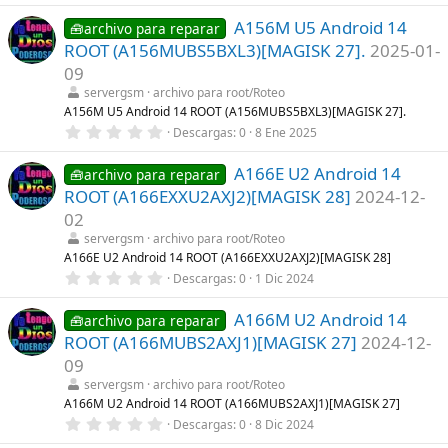
(
0
s
A156M U5 Android 14
0
🧰archivo para reparar
)
e
ROOT (A156MUBS5BXL3)[MAGISK 27].
2025-01-
s
t
09
r
servergsm
archivo para root/Roteo
e
l
A156M U5 Android 14 ROOT (A156MUBS5BXL3)[MAGISK 27].
l
0
Descargas
0
8 Ene 2025
a
,
(
0
s
A166E U2 Android 14
0
🧰archivo para reparar
)
e
ROOT (A166EXXU2AXJ2)[MAGISK 28]
2024-12-
s
t
02
r
servergsm
archivo para root/Roteo
e
l
A166E U2 Android 14 ROOT (A166EXXU2AXJ2)[MAGISK 28]
l
0
Descargas
0
1 Dic 2024
a
,
(
0
s
A166M U2 Android 14
0
🧰archivo para reparar
)
e
ROOT (A166MUBS2AXJ1)[MAGISK 27]
2024-12-
s
t
09
r
servergsm
archivo para root/Roteo
e
l
A166M U2 Android 14 ROOT (A166MUBS2AXJ1)[MAGISK 27]
l
0
Descargas
0
8 Dic 2024
a
,
(