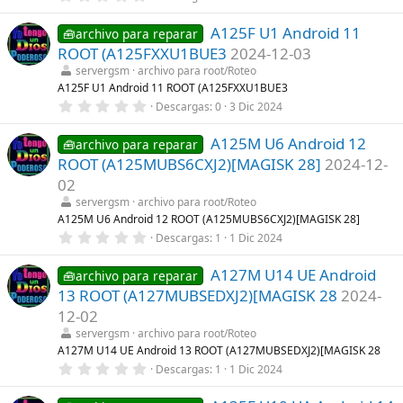
a
,
(
0
s
A125F U1 Android 11
0
🧰archivo para reparar
)
e
ROOT (A125FXXU1BUE3
2024-12-03
s
t
servergsm
archivo para root/Roteo
r
A125F U1 Android 11 ROOT (A125FXXU1BUE3
e
0
Descargas
0
3 Dic 2024
l
,
l
0
a
A125M U6 Android 12
0
🧰archivo para reparar
(
e
s
ROOT (A125MUBS6CXJ2)[MAGISK 28]
2024-12-
s
)
t
02
r
servergsm
archivo para root/Roteo
e
l
A125M U6 Android 12 ROOT (A125MUBS6CXJ2)[MAGISK 28]
l
0
Descargas
1
1 Dic 2024
a
,
(
0
s
A127M U14 UE Android
0
🧰archivo para reparar
)
e
13 ROOT (A127MUBSEDXJ2)[MAGISK 28
2024-
s
t
12-02
r
servergsm
archivo para root/Roteo
e
l
A127M U14 UE Android 13 ROOT (A127MUBSEDXJ2)[MAGISK 28
l
0
Descargas
1
1 Dic 2024
a
,
(
0
s