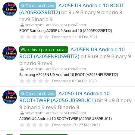
0
s
A205F U9 Android 10 ROOT
0
📂Otros archivos
)
e
(A205FXXS9BTI2)
bit 9 u9 Binary 9 binario 9
s
t
rev9 Binario 9
r
servergsm
archivo para root/Roteo
e
l
ROOT Samsung A205F U9 Android 10 (A205FXXS9BTI2)
l
0
Descargas
1
18 Ene 2021
a
,
(
0
s
A205FN U9 Android 10
0
🧰archivo para reparar
)
e
ROOT (A205FNPUS9BTI2)
bit 9 u9 bin9 Binary 9
s
t
binario 9 rev9
r
servergsm
archivo para root/Roteo
e
l
Samsung A205FN U9 Android 10 ROOT (A205FNPUS9BTI2)
l
0
Descargas
0
30 Dic 2020
a
,
(
0
s
A205G U9 Android 10
0
📂Otros archivos
)
e
ROOT+TWRP (A205GUBS9BUC1)
bit 9 u9 Binary
s
t
9 binario 9 rev9 Binario 9
r
servergsm
archivo para root/Roteo
e
l
A205G U9 Android 10 ROOT+TWRP (A205GUBS9BUC1)
l
0
Descargas
17
27 Mar 2021
a
,
(
0