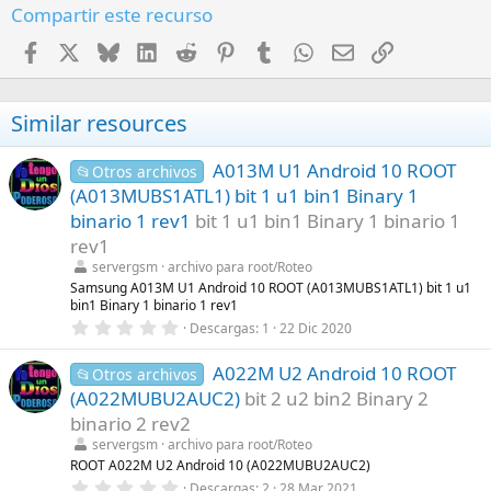
Compartir este recurso
Facebook
X
Bluesky
LinkedIn
Reddit
Pinterest
Tumblr
WhatsApp
Email
Enlace
Similar resources
A013M U1 Android 10 ROOT
📂Otros archivos
(A013MUBS1ATL1) bit 1 u1 bin1 Binary 1
binario 1 rev1
bit 1 u1 bin1 Binary 1 binario 1
rev1
servergsm
archivo para root/Roteo
Samsung A013M U1 Android 10 ROOT (A013MUBS1ATL1) bit 1 u1
bin1 Binary 1 binario 1 rev1
0
Descargas
1
22 Dic 2020
,
0
A022M U2 Android 10 ROOT
0
📂Otros archivos
e
(A022MUBU2AUC2)
bit 2 u2 bin2 Binary 2
s
t
binario 2 rev2
r
servergsm
archivo para root/Roteo
e
l
ROOT A022M U2 Android 10 (A022MUBU2AUC2)
l
0
Descargas
2
28 Mar 2021