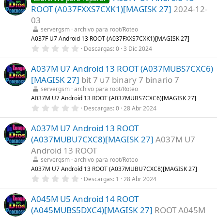
)
e
ROOT (A037FXXS7CXK1)[MAGISK 27]
2024-12-
s
t
03
r
servergsm
archivo para root/Roteo
e
l
A037F U7 Android 13 ROOT (A037FXXS7CXK1)[MAGISK 27]
l
0
Descargas
0
3 Dic 2024
a
,
(
0
s
A037M U7 Android 13 ROOT (A037MUBS7CXC6)
0
)
e
[MAGISK 27]
bit 7 u7 binary 7 binario 7
s
t
servergsm
archivo para root/Roteo
r
A037M U7 Android 13 ROOT (A037MUBS7CXC6)[MAGISK 27]
e
0
Descargas
0
28 Abr 2024
l
,
l
0
a
A037M U7 Android 13 ROOT
0
(
e
s
(A037MUBU7CXC8)[MAGISK 27]
A037M U7
s
)
t
Android 13 ROOT
r
servergsm
archivo para root/Roteo
e
l
A037M U7 Android 13 ROOT (A037MUBU7CXC8)[MAGISK 27]
l
0
Descargas
1
28 Abr 2024
a
,
(
0
s
A045M U5 Android 14 ROOT
0
)
e
(A045MUBS5DXC4)[MAGISK 27]
ROOT A045M
s