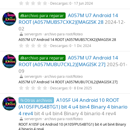
0
Descargas
0
17 Jun 2024
l
,
l
0
a
A057M U7 Android 14
0
🧰archivo para reparar
(
e
s
ROOT (A057MUBS7CXK2)[MAGISK 28
2024-12-
s
)
t
02
r
servergsm
archivo para root/Roteo
e
l
A057M U7 Android 14 ROOT (A057MUBS7CXK2)[MAGISK 28
l
0
Descargas
0
1 Dic 2024
a
,
(
0
s
A057M U7 Android 14
0
🧰archivo para reparar
)
e
ROOT (A057MUBU7CXL2)[MAGISK 27]
2025-01-
s
t
09
r
servergsm
archivo para root/Roteo
e
l
A057M U7 Android 14 ROOT (A057MUBU7CXL2)[MAGISK 27]
l
0
Descargas
0
8 Ene 2025
a
,
(
0
s
A105F U4 Android 10 ROOT
0
📂Otros archivos
)
e
(A105FPUS4BTG1) bit 4 u4 bin4 Binary 4 binario
s
t
4 rev4
bit 4 u4 bin4 Binary 4 binario 4 rev4
r
servergsm
archivo para root/Roteo
e
l
ROOT A105F U4 Android 10 (A105FPUS4BTG1) bit 4 u4 bin4 Binary
l
4 binario 4 rev4