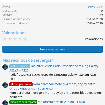
Autor
servergsm
Descargas
0
Visitas
869
Primer lanzamiento
15 Ene 2020
Última actualización
15 Ene 2020
Valoraciones
0
0 valoraciones
,
0
0
Únete a la discusión
e
s
t
Más recursos de servergsm
r
radiofrecuencia Backu respaldo Samsung Galaxy
e
📂Otros archivos
l
A22 (Sm-A225m
l
radiofrecuencia Backu respaldo Samsung Galaxy A22 (Sm-A225m
a
Bit 12
(
s
Rom parchada moto g54 mdm, payjoy entre
💾 Dump firmware
)
otros bloqueos (semi pernente)
Rom parchada moto g54 mdm, payjoy entre otros bloqueos (semi
pernente)
radiofrecuencia de A165m Bit 8 u8
🧰archivo para reparar