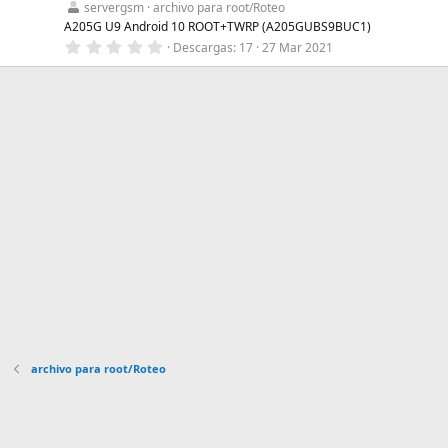
servergsm
archivo para root/Roteo
e
l
A205G U9 Android 10 ROOT+TWRP (A205GUBS9BUC1)
l
0
Descargas
17
27 Mar 2021
a
,
(
0
s
0
)
e
s
t
r
e
l
l
a
(
s
)
archivo para root/Roteo