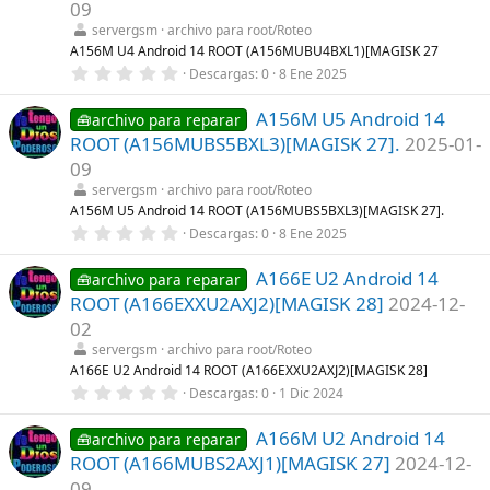
t
09
r
servergsm
archivo para root/Roteo
e
l
A156M U4 Android 14 ROOT (A156MUBU4BXL1)[MAGISK 27
l
0
Descargas
0
8 Ene 2025
a
,
(
0
s
A156M U5 Android 14
0
🧰archivo para reparar
)
e
ROOT (A156MUBS5BXL3)[MAGISK 27].
2025-01-
s
t
09
r
servergsm
archivo para root/Roteo
e
l
A156M U5 Android 14 ROOT (A156MUBS5BXL3)[MAGISK 27].
l
0
Descargas
0
8 Ene 2025
a
,
(
0
s
A166E U2 Android 14
0
🧰archivo para reparar
)
e
ROOT (A166EXXU2AXJ2)[MAGISK 28]
2024-12-
s
t
02
r
servergsm
archivo para root/Roteo
e
l
A166E U2 Android 14 ROOT (A166EXXU2AXJ2)[MAGISK 28]
l
0
Descargas
0
1 Dic 2024
a
,
(
0
s
A166M U2 Android 14
0
🧰archivo para reparar
)
e
ROOT (A166MUBS2AXJ1)[MAGISK 27]
2024-12-
s
t
09