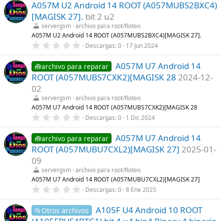
A057M U2 Android 14 ROOT (A057MUBS2BXC4)
0
(
e
s
[MAGISK 27].
bit 2 u2
s
)
t
servergsm
archivo para root/Roteo
r
A057M U2 Android 14 ROOT (A057MUBS2BXC4)[MAGISK 27].
e
0
Descargas
0
17 Jun 2024
l
,
l
0
a
A057M U7 Android 14
0
🧰archivo para reparar
(
e
s
ROOT (A057MUBS7CXK2)[MAGISK 28
2024-12-
s
)
t
02
r
servergsm
archivo para root/Roteo
e
l
A057M U7 Android 14 ROOT (A057MUBS7CXK2)[MAGISK 28
l
0
Descargas
0
1 Dic 2024
a
,
(
0
s
A057M U7 Android 14
0
🧰archivo para reparar
)
e
ROOT (A057MUBU7CXL2)[MAGISK 27]
2025-01-
s
t
09
r
servergsm
archivo para root/Roteo
e
l
A057M U7 Android 14 ROOT (A057MUBU7CXL2)[MAGISK 27]
l
0
Descargas
0
8 Ene 2025
a
,
(
0
s
A105F U4 Android 10 ROOT
0
📂Otros archivos
)
e