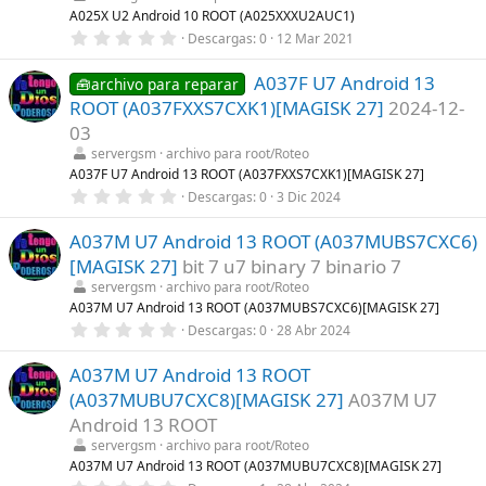
l
A025X U2 Android 10 ROOT (A025XXXU2AUC1)
l
0
Descargas
0
12 Mar 2021
a
,
(
0
s
A037F U7 Android 13
0
🧰archivo para reparar
)
e
ROOT (A037FXXS7CXK1)[MAGISK 27]
2024-12-
s
t
03
r
servergsm
archivo para root/Roteo
e
l
A037F U7 Android 13 ROOT (A037FXXS7CXK1)[MAGISK 27]
l
0
Descargas
0
3 Dic 2024
a
,
(
0
s
A037M U7 Android 13 ROOT (A037MUBS7CXC6)
0
)
e
[MAGISK 27]
bit 7 u7 binary 7 binario 7
s
t
servergsm
archivo para root/Roteo
r
A037M U7 Android 13 ROOT (A037MUBS7CXC6)[MAGISK 27]
e
0
Descargas
0
28 Abr 2024
l
,
l
0
a
A037M U7 Android 13 ROOT
0
(
e
s
(A037MUBU7CXC8)[MAGISK 27]
A037M U7
s
)
t
Android 13 ROOT
r
servergsm
archivo para root/Roteo
e
l
A037M U7 Android 13 ROOT (A037MUBU7CXC8)[MAGISK 27]
l