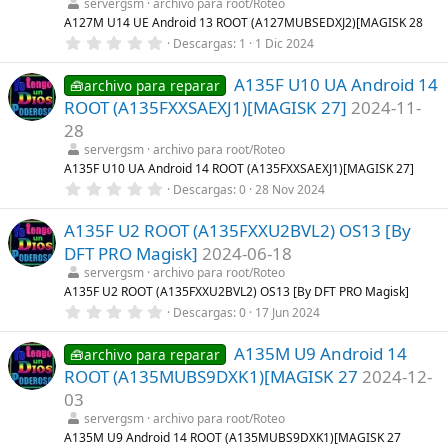
servergsm
archivo para root/Roteo
e
l
A127M U14 UE Android 13 ROOT (A127MUBSEDXJ2)[MAGISK 28
l
0
Descargas
1
1 Dic 2024
a
,
(
0
s
A135F U10 UA Android 14
0
🧰archivo para reparar
)
e
ROOT (A135FXXSAEXJ1)[MAGISK 27]
2024-11-
s
t
28
r
servergsm
archivo para root/Roteo
e
l
A135F U10 UA Android 14 ROOT (A135FXXSAEXJ1)[MAGISK 27]
l
0
Descargas
0
28 Nov 2024
a
,
(
0
s
A135F U2 ROOT (A135FXXU2BVL2) OS13 [By
0
)
e
DFT PRO Magisk]
2024-06-18
s
t
servergsm
archivo para root/Roteo
r
A135F U2 ROOT (A135FXXU2BVL2) OS13 [By DFT PRO Magisk]
e
0
Descargas
0
17 Jun 2024
l
,
l
0
a
A135M U9 Android 14
0
🧰archivo para reparar
(
e
s
ROOT (A135MUBS9DXK1)[MAGISK 27
2024-12-
s
)
t
03
r
servergsm
archivo para root/Roteo
e
l
A135M U9 Android 14 ROOT (A135MUBS9DXK1)[MAGISK 27