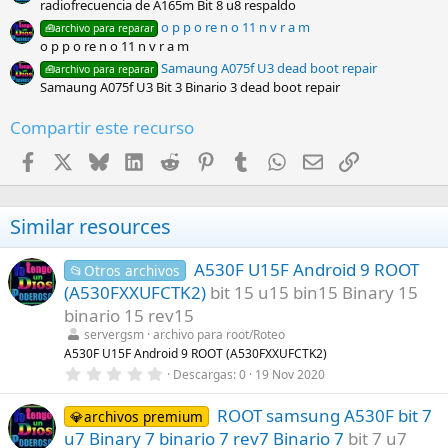
radiofrecuencia de A165m Bit 8 u8 respaldo
o p p o re n o 11 n v r a m
🧰archivo para reparar
o p p o re n o 11 n v r a m
Samaung A075f U3 dead boot repair
🧰archivo para reparar
Samaung A075f U3 Bit 3 Binario 3 dead boot repair
Compartir este recurso
Facebook
X
Bluesky
LinkedIn
Reddit
Pinterest
Tumblr
WhatsApp
Email
Enlace
Similar resources
A530F U15F Android 9 ROOT
📂Otros archivos
(A530FXXUFCTK2)
bit 15 u15 bin15 Binary 15
binario 15 rev15
servergsm
archivo para root/Roteo
A530F U15F Android 9 ROOT (A530FXXUFCTK2)
0
Descargas
0
19 Nov 2020
,
0
ROOT samsung A530F bit 7
0
💎archivos premium
e
u7 Binary 7 binario 7 rev7 Binario 7
bit 7 u7
s