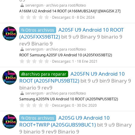
r
servergsm
archivo para root/Roteo
e
l
A166M U2 Android 14 ROOT (A166MUBS2AXJ1)[MAGISK 27]
l
0
Descargas
0
8 Dic 2024
a
,
(
0
s
A205F U9 Android 10 ROOT
0
📂Otros archivos
)
e
(A205FXXS9BTI2)
bit 9 u9 Binary 9 binario 9
s
t
rev9 Binario 9
r
servergsm
archivo para root/Roteo
e
l
ROOT Samsung A205F U9 Android 10 (A205FXXS9BTI2)
l
0
Descargas
1
18 Ene 2021
a
,
(
0
s
A205FN U9 Android 10
0
🧰archivo para reparar
)
e
ROOT (A205FNPUS9BTI2)
bit 9 u9 bin9 Binary 9
s
t
binario 9 rev9
r
servergsm
archivo para root/Roteo
e
l
Samsung A205FN U9 Android 10 ROOT (A205FNPUS9BTI2)
l
0
Descargas
0
30 Dic 2020
a
,
(
0
s
A205G U9 Android 10
0
📂Otros archivos
)
e
ROOT+TWRP (A205GUBS9BUC1)
bit 9 u9 Binary
s
t
9 binario 9 rev9 Binario 9
r