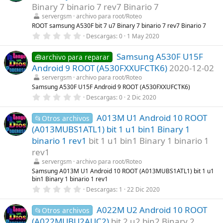
t
Binary 7 binario 7 rev7 Binario 7
r
servergsm
archivo para root/Roteo
e
l
ROOT samsung A530F bit 7 u7 Binary 7 binario 7 rev7 Binario 7
l
0
Descargas
0
1 May 2020
a
,
(
0
s
Samsung A530F U15F
0
🧰archivo para reparar
)
e
Android 9 ROOT (A530FXXUFCTK6)
2020-12-02
s
t
servergsm
archivo para root/Roteo
r
Samsung A530F U15F Android 9 ROOT (A530FXXUFCTK6)
e
0
Descargas
0
2 Dic 2020
l
,
l
0
a
A013M U1 Android 10 ROOT
0
📂Otros archivos
(
e
s
(A013MUBS1ATL1) bit 1 u1 bin1 Binary 1
s
)
t
binario 1 rev1
bit 1 u1 bin1 Binary 1 binario 1
r
rev1
e
l
servergsm
archivo para root/Roteo
l
Samsung A013M U1 Android 10 ROOT (A013MUBS1ATL1) bit 1 u1
a
bin1 Binary 1 binario 1 rev1
(
s
0
Descargas
1
22 Dic 2020
)
,
0
A022M U2 Android 10 ROOT
0
📂Otros archivos
e
(A022MUBU2AUC2)
bit 2 u2 bin2 Binary 2