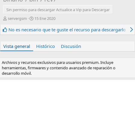
Sin permiso para descargar Actualice a Vip para Descargar
A
F
servergsm
15 Ene 2020
u
e
t
c
No es necesario que te guste el recurso para descargarlo.
o
h
r
a
d
Vista general
Histórico
Discusión
e
c
r
Archivos y recursos exclusivos para usuarios premium. Incluye
e
herramientas, firmwares y contenido avanzado de reparación o
a
desarrollo móvil.
c
i
ó
n