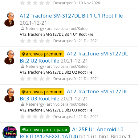
0
Descargas
0
19 Nov 2020
l
,
l
0
a
A12 Tracfone SM-S127DL Bit 1 U1 Root File
0
(
e
s
2021-12-21
s
)
t
Netenergy
archivo para root/Roteo
r
A12 Tracfone SM-S127DL Bit 1 U1 Root File
e
0
Descargas
3
21 Dic 2021
l
,
l
0
a
A12 Tracfone SM-S127DL
0
💎archivos premium
(
e
s
Bit2 U2 Root File
2021-12-21
s
)
t
Netenergy
archivo para root/Roteo
r
A12 Tracfone SM-S127DL Bit2 U2 Root File
e
0
Descargas
0
21 Dic 2021
l
,
l
0
a
A12 Tracfone SM-S127DL
0
💎archivos premium
(
e
s
Bit3 U3 Root File
2021-12-21
s
)
t
Netenergy
archivo para root/Roteo
r
A12 Tracfone SM-S127DL Bit3 U3 Root File
e
0
Descargas
1
21 Dic 2021
l
,
l
0
a
A125F U1 Android 10
0
🧰archivo para reparar
(
e
s
ROOT (A125FXXU1ATL4)
bit 1 u1 bin1 Binary 1
s