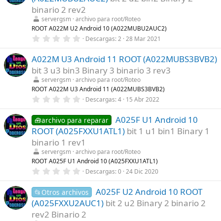
s
t
binario 2 rev2
r
servergsm
archivo para root/Roteo
e
l
ROOT A022M U2 Android 10 (A022MUBU2AUC2)
l
0
Descargas
2
28 Mar 2021
a
,
(
0
s
A022M U3 Android 11 ROOT (A022MUBS3BVB2)
0
)
e
bit 3 u3 bin3 Binary 3 binario 3 rev3
s
t
servergsm
archivo para root/Roteo
r
ROOT A022M U3 Android 11 (A022MUBS3BVB2)
e
0
Descargas
4
15 Abr 2022
l
,
l
0
a
A025F U1 Android 10
0
🧰archivo para reparar
(
e
s
ROOT (A025FXXU1ATL1)
bit 1 u1 bin1 Binary 1
s
)
t
binario 1 rev1
r
servergsm
archivo para root/Roteo
e
l
ROOT A025F U1 Android 10 (A025FXXU1ATL1)
l
0
Descargas
0
24 Dic 2020
a
,
(
0
s
A025F U2 Android 10 ROOT
0
📂Otros archivos
)
e
(A025FXXU2AUC1)
bit 2 u2 Binary 2 binario 2
s
t
rev2 Binario 2
r