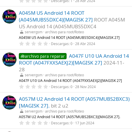
0
Descargas
1
28 Abr 2024
a
,
(
0
s
A045M U5 Android 14 ROOT
0
)
e
(A045MUBS5DXC4)[MAGISK 27]
ROOT A045M
s
t
U5 Android 14 (A045MUBS5DXC4
r
servergsm
archivo para root/Roteo
e
l
A045M U5 Android 14 ROOT (A045MUBS5DXC4)[MAGISK 27]
l
0
Descargas
0
28 Abr 2024
a
,
(
0
s
A047F U10 UA Android 14
0
🧰archivo para reparar
)
e
ROOT (A047FXXSAEXJ2)[MAGISK 27]
2024-11-
s
t
28
r
servergsm
archivo para root/Roteo
e
l
A047F U10 UA Android 14 ROOT (A047FXXSAEXJ2)[MAGISK 27]
l
0
Descargas
0
28 Nov 2024
a
,
(
0
s
A057M U2 Android 14 ROOT (A057MUBS2BXC3)
0
)
e
[MAGISK 27].
bit 2 u2
s
t
servergsm
archivo para root/Roteo
r
A057M U2 Android 14 ROOT (A057MUBS2BXC3)[MAGISK 27].
e
0
Descargas
0
17 Jun 2024
l
,
l
0
a