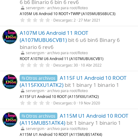
t
6 b6 Binario 6 bin 6 rev6
r
servergsm
archivo para root/Roteo
e
l
A105M U6 Android 10 ROOT+TWRP (A105MUBS6BUC3)
l
0
Descargas
2
27 Mar 2021
a
,
(
0
s
A107M U6 Android 11 ROOT
0
)
e
(A107MUBU6CVB1)
bit 6 u6 bin6 Binary 6
s
t
binario 6 rev6
r
servergsm
archivo para root/Roteo
e
l
ROOT A107M U6 Android 11 (A107MUBU6CVB1)
l
0
Descargas
30
10 Abr 2022
a
,
(
0
s
A115F U1 Android 10 ROOT
0
📂Otros archivos
)
e
(A115FXXU1ATK2)
bit 1 binary 1 binario 1
s
t
servergsm
archivo para root/Roteo
r
A115F U1 Android 10 ROOT (A115FXXU1ATK2)
e
0
Descargas
0
19 Nov 2020
l
,
l
0
a
A115M U1 Android 10 ROOT
0
📂Otros archivos
(
e
s
(A115MUBS1ATK4)
bit 1 binary 1 binario 1
s
)
t
servergsm
archivo para root/Roteo
r
A115M U1 Android 10 ROOT (A115MUBS1ATK4)
e