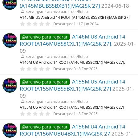
e
s
(A145MBUBS5BXB1)[MAGISK 27]
2024-06-18
s
)
t
servergsm
archivo para root/Roteo
r
A145MB U5 Android 14 ROOT (A145MBUBS5BXB1)[MAGISK 27]
e
0
Descargas
1
17 Jun 2024
l
,
l
0
a
A146M U8 Android 14
0
🧰archivo para reparar
(
e
s
ROOT (A146MUBS8CXL1)[MAGISK 27].
2025-01-
s
)
t
09
r
servergsm
archivo para root/Roteo
e
l
A146M U8 Android 14 ROOT (A146MUBS8CXL1)[MAGISK 27].
l
0
Descargas
0
8 Ene 2025
a
,
(
0
s
A155M U5 Android 14
0
🧰archivo para reparar
)
e
ROOT (A155MUBS5BXL1)[MAGISK 27]
2025-01-
s
t
09
r
servergsm
archivo para root/Roteo
e
l
A155M U5 Android 14 ROOT (A155MUBS5BXL1)[MAGISK 27]
l
0
Descargas
1
8 Ene 2025
a
,
(
0
s
A156M U4 Android 14
0
🧰archivo para reparar
)
e
ROOT (A156MUBU4BXL1)[MAGISK 27
2025-01-
s