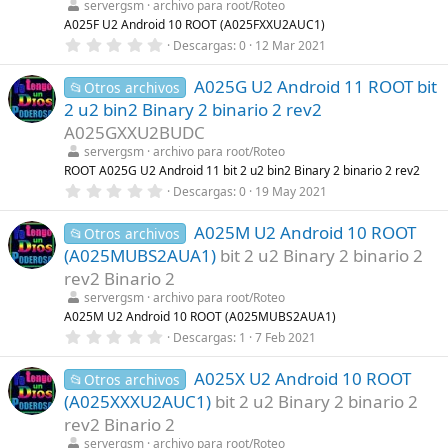
servergsm
archivo para root/Roteo
e
l
A025F U2 Android 10 ROOT (A025FXXU2AUC1)
l
0
Descargas
0
12 Mar 2021
a
,
(
0
s
A025G U2 Android 11 ROOT bit
0
📂Otros archivos
)
e
2 u2 bin2 Binary 2 binario 2 rev2
s
t
A025GXXU2BUDC
r
servergsm
archivo para root/Roteo
e
l
ROOT A025G U2 Android 11 bit 2 u2 bin2 Binary 2 binario 2 rev2
l
0
Descargas
0
19 May 2021
a
,
(
0
s
A025M U2 Android 10 ROOT
0
📂Otros archivos
)
e
(A025MUBS2AUA1)
bit 2 u2 Binary 2 binario 2
s
t
rev2 Binario 2
r
servergsm
archivo para root/Roteo
e
l
A025M U2 Android 10 ROOT (A025MUBS2AUA1)
l
0
Descargas
1
7 Feb 2021
a
,
(
0
s
A025X U2 Android 10 ROOT
0
📂Otros archivos
)
e
(A025XXXU2AUC1)
bit 2 u2 Binary 2 binario 2
s
t
rev2 Binario 2
r
servergsm
archivo para root/Roteo
e