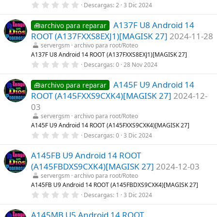
l
0
Descargas
2
3 Dic 2024
a
,
(
0
s
A137F U8 Android 14
0
🧰archivo para reparar
)
e
ROOT (A137FXXS8EXJ1)[MAGISK 27]
2024-11-28
s
t
servergsm
archivo para root/Roteo
r
A137F U8 Android 14 ROOT (A137FXXS8EXJ1)[MAGISK 27]
e
0
Descargas
0
28 Nov 2024
l
,
l
0
a
A145F U9 Android 14
0
🧰archivo para reparar
(
e
s
ROOT (A145FXXS9CXK4)[MAGISK 27]
2024-12-
s
)
t
03
r
servergsm
archivo para root/Roteo
e
l
A145F U9 Android 14 ROOT (A145FXXS9CXK4)[MAGISK 27]
l
0
Descargas
0
3 Dic 2024
a
,
(
0
s
A145FB U9 Android 14 ROOT
0
)
e
(A145FBDXS9CXK4)[MAGISK 27]
2024-12-03
s
t
servergsm
archivo para root/Roteo
r
A145FB U9 Android 14 ROOT (A145FBDXS9CXK4)[MAGISK 27]
e
0
Descargas
1
3 Dic 2024
l
,
l
0
a
A145MB U5 Android 14 ROOT
0
(