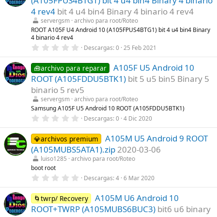
(A105FPUS4BTG1) bit 4 u4 bin4 Binary 4 binario
s
t
4 rev4
bit 4 u4 bin4 Binary 4 binario 4 rev4
r
servergsm
archivo para root/Roteo
e
l
ROOT A105F U4 Android 10 (A105FPUS4BTG1) bit 4 u4 bin4 Binary
l
4 binario 4 rev4
a
0
Descargas
0
25 Feb 2021
(
,
s
0
)
A105F U5 Android 10
0
🧰archivo para reparar
e
ROOT (A105FDDU5BTK1)
bit 5 u5 bin5 Binary 5
s
t
binario 5 rev5
r
servergsm
archivo para root/Roteo
e
l
Samsung A105F U5 Android 10 ROOT (A105FDDU5BTK1)
l
0
Descargas
0
4 Dic 2020
a
,
(
0
s
A105M U5 Android 9 ROOT
0
💎archivos premium
)
e
(A105MUBS5ATA1).zip
2020-03-06
s
t
luiso1285
archivo para root/Roteo
r
boot root
e
0
Descargas
4
6 Mar 2020
l
,
l
0
a
A105M U6 Android 10
0
🌀twrp/ Recovery
(
e
s
ROOT+TWRP (A105MUBS6BUC3)
bit6 u6 binary
s
)