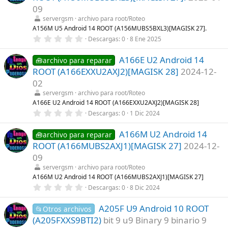
t
09
r
servergsm
archivo para root/Roteo
e
l
A156M U5 Android 14 ROOT (A156MUBS5BXL3)[MAGISK 27].
l
0
Descargas
0
8 Ene 2025
a
,
(
0
s
A166E U2 Android 14
0
🧰archivo para reparar
)
e
ROOT (A166EXXU2AXJ2)[MAGISK 28]
2024-12-
s
t
02
r
servergsm
archivo para root/Roteo
e
l
A166E U2 Android 14 ROOT (A166EXXU2AXJ2)[MAGISK 28]
l
0
Descargas
0
1 Dic 2024
a
,
(
0
s
A166M U2 Android 14
0
🧰archivo para reparar
)
e
ROOT (A166MUBS2AXJ1)[MAGISK 27]
2024-12-
s
t
09
r
servergsm
archivo para root/Roteo
e
l
A166M U2 Android 14 ROOT (A166MUBS2AXJ1)[MAGISK 27]
l
0
Descargas
0
8 Dic 2024
a
,
(
0
s
A205F U9 Android 10 ROOT
0
📂Otros archivos
)
e
(A205FXXS9BTI2)
bit 9 u9 Binary 9 binario 9
s