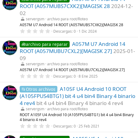
e
s
ROOT (A057MUBS7CXK2)[MAGISK 28
2024-12-
s
)
t
02
r
servergsm
archivo para root/Roteo
e
l
A057M U7 Android 14 ROOT (A057MUBS7CXK2)[MAGISK 28
l
0
Descargas
0
1 Dic 2024
a
,
(
0
s
A057M U7 Android 14
0
🧰archivo para reparar
)
e
ROOT (A057MUBU7CXL2)[MAGISK 27]
2025-01-
s
t
09
r
servergsm
archivo para root/Roteo
e
l
A057M U7 Android 14 ROOT (A057MUBU7CXL2)[MAGISK 27]
l
0
Descargas
0
8 Ene 2025
a
,
(
0
s
A105F U4 Android 10 ROOT
0
📂Otros archivos
)
e
(A105FPUS4BTG1) bit 4 u4 bin4 Binary 4 binario
s
t
4 rev4
bit 4 u4 bin4 Binary 4 binario 4 rev4
r
servergsm
archivo para root/Roteo
e
l
ROOT A105F U4 Android 10 (A105FPUS4BTG1) bit 4 u4 bin4 Binary
l
4 binario 4 rev4
a
0
Descargas
0
25 Feb 2021
(
,
s
0
)