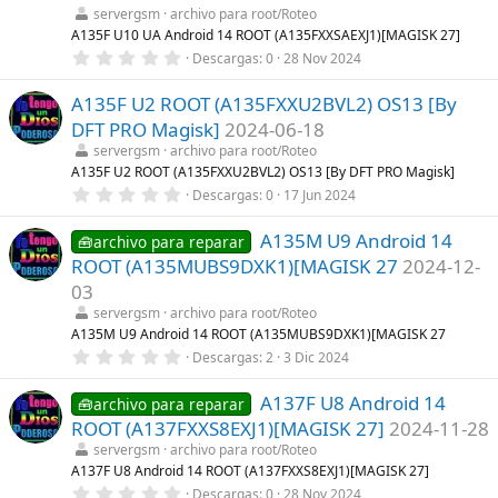
r
servergsm
archivo para root/Roteo
e
l
A135F U10 UA Android 14 ROOT (A135FXXSAEXJ1)[MAGISK 27]
l
0
Descargas
0
28 Nov 2024
a
,
(
0
s
A135F U2 ROOT (A135FXXU2BVL2) OS13 [By
0
)
e
DFT PRO Magisk]
2024-06-18
s
t
servergsm
archivo para root/Roteo
r
A135F U2 ROOT (A135FXXU2BVL2) OS13 [By DFT PRO Magisk]
e
0
Descargas
0
17 Jun 2024
l
,
l
0
a
A135M U9 Android 14
0
🧰archivo para reparar
(
e
s
ROOT (A135MUBS9DXK1)[MAGISK 27
2024-12-
s
)
t
03
r
servergsm
archivo para root/Roteo
e
l
A135M U9 Android 14 ROOT (A135MUBS9DXK1)[MAGISK 27
l
0
Descargas
2
3 Dic 2024
a
,
(
0
s
A137F U8 Android 14
0
🧰archivo para reparar
)
e
ROOT (A137FXXS8EXJ1)[MAGISK 27]
2024-11-28
s
t
servergsm
archivo para root/Roteo
r
A137F U8 Android 14 ROOT (A137FXXS8EXJ1)[MAGISK 27]
e
0
Descargas
0
28 Nov 2024
l