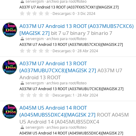
servergsm
archivo para root/Roteo
e
l
A037F U7 Android 13 ROOT (A037FXXS7CXK1)[MAGISK 27]
l
0
Descargas
0
3 Dic 2024
a
,
(
0
s
A037M U7 Android 13 ROOT (A037MUBS7CXC6)
0
)
e
[MAGISK 27]
bit 7 u7 binary 7 binario 7
s
t
servergsm
archivo para root/Roteo
r
A037M U7 Android 13 ROOT (A037MUBS7CXC6)[MAGISK 27]
e
0
Descargas
0
28 Abr 2024
l
,
l
0
a
A037M U7 Android 13 ROOT
0
(
e
s
(A037MUBU7CXC8)[MAGISK 27]
A037M U7
s
)
t
Android 13 ROOT
r
servergsm
archivo para root/Roteo
e
l
A037M U7 Android 13 ROOT (A037MUBU7CXC8)[MAGISK 27]
l
0
Descargas
1
28 Abr 2024
a
,
(
0
s
A045M U5 Android 14 ROOT
0
)
e
(A045MUBS5DXC4)[MAGISK 27]
ROOT A045M
s
t
U5 Android 14 (A045MUBS5DXC4
r
servergsm
archivo para root/Roteo
e
l
A045M U5 Android 14 ROOT (A045MUBS5DXC4)[MAGISK 27]