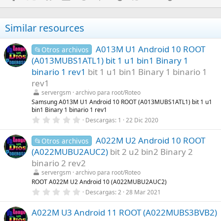
Similar resources
A013M U1 Android 10 ROOT
📂Otros archivos
(A013MUBS1ATL1) bit 1 u1 bin1 Binary 1
binario 1 rev1
bit 1 u1 bin1 Binary 1 binario 1
rev1
servergsm
archivo para root/Roteo
Samsung A013M U1 Android 10 ROOT (A013MUBS1ATL1) bit 1 u1
bin1 Binary 1 binario 1 rev1
0
Descargas
1
22 Dic 2020
,
0
A022M U2 Android 10 ROOT
0
📂Otros archivos
e
(A022MUBU2AUC2)
bit 2 u2 bin2 Binary 2
s
t
binario 2 rev2
r
servergsm
archivo para root/Roteo
e
l
ROOT A022M U2 Android 10 (A022MUBU2AUC2)
l
0
Descargas
2
28 Mar 2021
a
,
(
0
s
A022M U3 Android 11 ROOT (A022MUBS3BVB2)
0
)
e