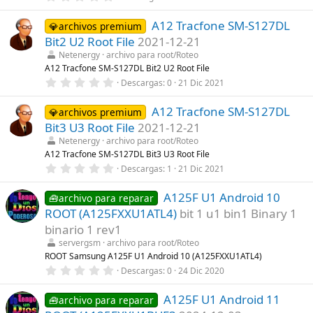
,
l
0
a
A12 Tracfone SM-S127DL
0
💎archivos premium
(
e
s
Bit2 U2 Root File
2021-12-21
s
)
t
Netenergy
archivo para root/Roteo
r
A12 Tracfone SM-S127DL Bit2 U2 Root File
e
0
Descargas
0
21 Dic 2021
l
,
l
0
a
A12 Tracfone SM-S127DL
0
💎archivos premium
(
e
s
Bit3 U3 Root File
2021-12-21
s
)
t
Netenergy
archivo para root/Roteo
r
A12 Tracfone SM-S127DL Bit3 U3 Root File
e
0
Descargas
1
21 Dic 2021
l
,
l
0
a
A125F U1 Android 10
0
🧰archivo para reparar
(
e
s
ROOT (A125FXXU1ATL4)
bit 1 u1 bin1 Binary 1
s
)
t
binario 1 rev1
r
servergsm
archivo para root/Roteo
e
l
ROOT Samsung A125F U1 Android 10 (A125FXXU1ATL4)
l
0
Descargas
0
24 Dic 2020
a
,
(
0
s
A125F U1 Android 11
0
🧰archivo para reparar
)
e