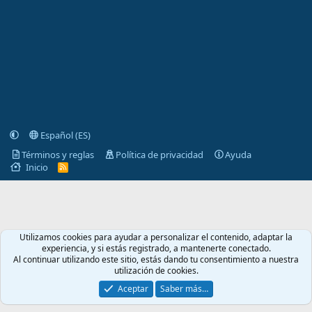
Español (ES)
Términos y reglas
Política de privacidad
Ayuda
Inicio
R
S
S
Utilizamos cookies para ayudar a personalizar el contenido, adaptar la
experiencia, y si estás registrado, a mantenerte conectado.
Al continuar utilizando este sitio, estás dando tu consentimiento a nuestra
utilización de cookies.
Aceptar
Saber más…