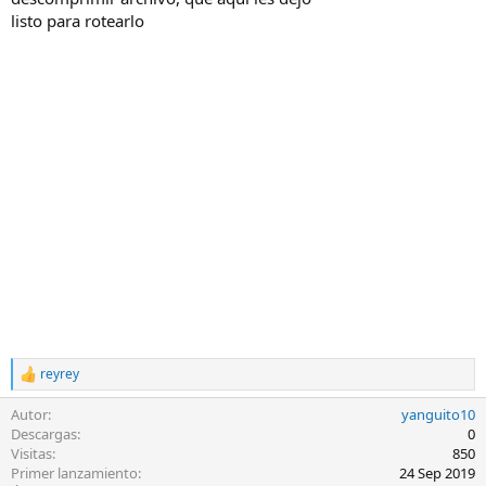
listo para rotearlo
reyrey
R
e
Autor
yanguito10
a
c
Descargas
0
c
Visitas
850
i
Primer lanzamiento
24 Sep 2019
o