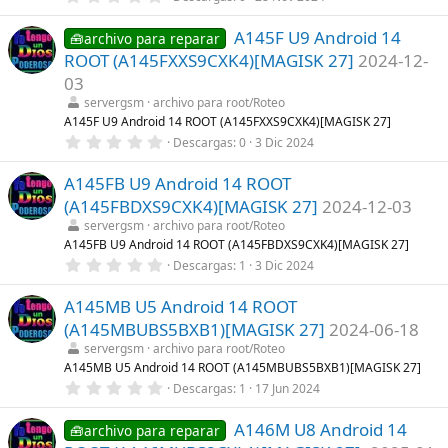
,
l
0
a
A145F U9 Android 14
0
🧰archivo para reparar
(
e
s
ROOT (A145FXXS9CXK4)[MAGISK 27]
2024-12-
s
)
t
03
r
servergsm
archivo para root/Roteo
e
l
A145F U9 Android 14 ROOT (A145FXXS9CXK4)[MAGISK 27]
l
0
Descargas
0
3 Dic 2024
a
,
(
0
s
A145FB U9 Android 14 ROOT
0
)
e
(A145FBDXS9CXK4)[MAGISK 27]
2024-12-03
s
t
servergsm
archivo para root/Roteo
r
A145FB U9 Android 14 ROOT (A145FBDXS9CXK4)[MAGISK 27]
e
0
Descargas
1
3 Dic 2024
l
,
l
0
a
A145MB U5 Android 14 ROOT
0
(
e
s
(A145MBUBS5BXB1)[MAGISK 27]
2024-06-18
s
)
t
servergsm
archivo para root/Roteo
r
A145MB U5 Android 14 ROOT (A145MBUBS5BXB1)[MAGISK 27]
e
0
Descargas
1
17 Jun 2024
l
,
l
0
a
A146M U8 Android 14
0
🧰archivo para reparar
(
e
s