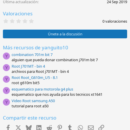
Última actualización
24 Sep 2019
n
e
Valoraciones
s
:
0
0 valoraciones
,
0
0
Únete a la discusión
e
s
t
Más recursos de yanguito10
r
combination 701m bit 7
e
Y
l
alguien que pueda donar combination j701m bit 7
l
Root J701MT - bin 4
a
Y
archivos para Root j701MT - bin 4
(
s
Root Root_G610m_U5 - 8.1
Y
)
root g610m bit5
esquematico para motorola g4 plus
Y
esquematico que nos ayuda para los tecnicos xt1641
Video Root samsung A50
Y
tutorial para root a50
Compartir este recurso
Facebook
X
Bluesky
LinkedIn
Reddit
Pinterest
Tumblr
WhatsApp
Email
Enlace