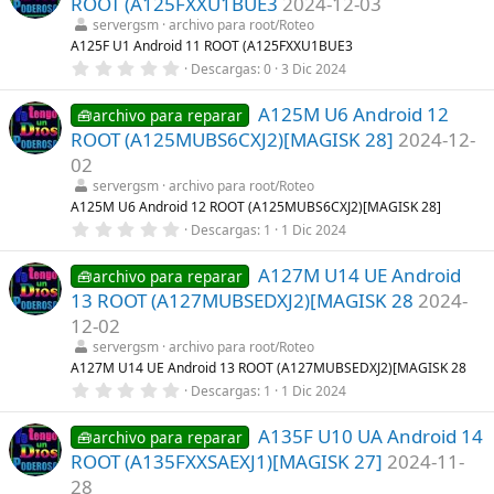
ROOT (A125FXXU1BUE3
2024-12-03
s
t
servergsm
archivo para root/Roteo
r
A125F U1 Android 11 ROOT (A125FXXU1BUE3
e
0
Descargas
0
3 Dic 2024
l
,
l
0
a
A125M U6 Android 12
0
🧰archivo para reparar
(
e
s
ROOT (A125MUBS6CXJ2)[MAGISK 28]
2024-12-
s
)
t
02
r
servergsm
archivo para root/Roteo
e
l
A125M U6 Android 12 ROOT (A125MUBS6CXJ2)[MAGISK 28]
l
0
Descargas
1
1 Dic 2024
a
,
(
0
s
A127M U14 UE Android
0
🧰archivo para reparar
)
e
13 ROOT (A127MUBSEDXJ2)[MAGISK 28
2024-
s
t
12-02
r
servergsm
archivo para root/Roteo
e
l
A127M U14 UE Android 13 ROOT (A127MUBSEDXJ2)[MAGISK 28
l
0
Descargas
1
1 Dic 2024
a
,
(
0
s
A135F U10 UA Android 14
0
🧰archivo para reparar
)
e
ROOT (A135FXXSAEXJ1)[MAGISK 27]
2024-11-
s
t
28