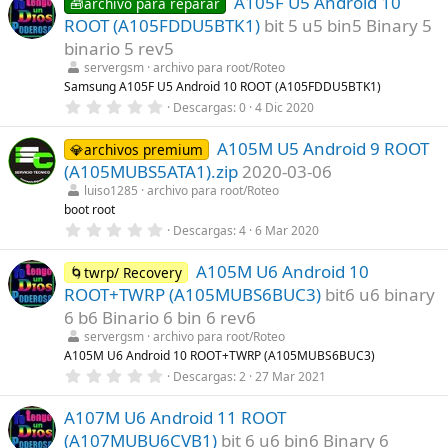
A105F U5 Android 10
0
🧰archivo para reparar
e
ROOT (A105FDDU5BTK1)
bit 5 u5 bin5 Binary 5
s
t
binario 5 rev5
r
servergsm
archivo para root/Roteo
e
l
Samsung A105F U5 Android 10 ROOT (A105FDDU5BTK1)
l
0
Descargas
0
4 Dic 2020
a
,
(
0
s
A105M U5 Android 9 ROOT
0
💎archivos premium
)
e
(A105MUBS5ATA1).zip
2020-03-06
s
t
luiso1285
archivo para root/Roteo
r
boot root
e
0
Descargas
4
6 Mar 2020
l
,
l
0
a
A105M U6 Android 10
0
🌀twrp/ Recovery
(
e
s
ROOT+TWRP (A105MUBS6BUC3)
bit6 u6 binary
s
)
t
6 b6 Binario 6 bin 6 rev6
r
servergsm
archivo para root/Roteo
e
l
A105M U6 Android 10 ROOT+TWRP (A105MUBS6BUC3)
l
0
Descargas
2
27 Mar 2021
a
,
(
0
s
A107M U6 Android 11 ROOT
0
)
e
(A107MUBU6CVB1)
bit 6 u6 bin6 Binary 6
s