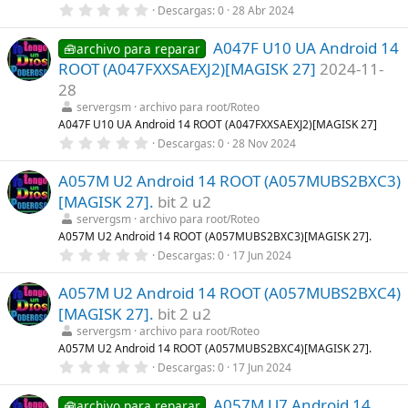
l
0
Descargas
0
28 Abr 2024
a
,
(
0
s
A047F U10 UA Android 14
0
🧰archivo para reparar
)
e
ROOT (A047FXXSAEXJ2)[MAGISK 27]
2024-11-
s
t
28
r
servergsm
archivo para root/Roteo
e
l
A047F U10 UA Android 14 ROOT (A047FXXSAEXJ2)[MAGISK 27]
l
0
Descargas
0
28 Nov 2024
a
,
(
0
s
A057M U2 Android 14 ROOT (A057MUBS2BXC3)
0
)
e
[MAGISK 27].
bit 2 u2
s
t
servergsm
archivo para root/Roteo
r
A057M U2 Android 14 ROOT (A057MUBS2BXC3)[MAGISK 27].
e
0
Descargas
0
17 Jun 2024
l
,
l
0
a
A057M U2 Android 14 ROOT (A057MUBS2BXC4)
0
(
e
s
[MAGISK 27].
bit 2 u2
s
)
t
servergsm
archivo para root/Roteo
r
A057M U2 Android 14 ROOT (A057MUBS2BXC4)[MAGISK 27].
e
0
Descargas
0
17 Jun 2024
l
,
l
0
a
A057M U7 Android 14
0
🧰archivo para reparar
(