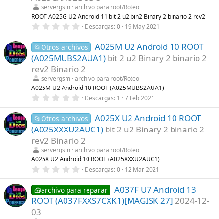
r
servergsm
archivo para root/Roteo
e
l
ROOT A025G U2 Android 11 bit 2 u2 bin2 Binary 2 binario 2 rev2
l
0
Descargas
0
19 May 2021
a
,
(
0
s
A025M U2 Android 10 ROOT
0
📂Otros archivos
)
e
(A025MUBS2AUA1)
bit 2 u2 Binary 2 binario 2
s
t
rev2 Binario 2
r
servergsm
archivo para root/Roteo
e
l
A025M U2 Android 10 ROOT (A025MUBS2AUA1)
l
0
Descargas
1
7 Feb 2021
a
,
(
0
s
A025X U2 Android 10 ROOT
0
📂Otros archivos
)
e
(A025XXXU2AUC1)
bit 2 u2 Binary 2 binario 2
s
t
rev2 Binario 2
r
servergsm
archivo para root/Roteo
e
l
A025X U2 Android 10 ROOT (A025XXXU2AUC1)
l
0
Descargas
0
12 Mar 2021
a
,
(
0
s
A037F U7 Android 13
0
🧰archivo para reparar
)
e
ROOT (A037FXXS7CXK1)[MAGISK 27]
2024-12-
s
t
03
r