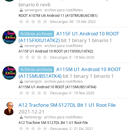
t
binario 6 rev6
r
servergsm
archivo para root/Roteo
e
l
ROOT A107M U6 Android 11 (A107MUBU6CVB1)
l
0
Descargas
30
10 Abr 2022
a
,
(
0
s
A115F U1 Android 10 ROOT
0
📂Otros archivos
)
e
(A115FXXU1ATK2)
bit 1 binary 1 binario 1
s
t
servergsm
archivo para root/Roteo
r
A115F U1 Android 10 ROOT (A115FXXU1ATK2)
e
0
Descargas
0
19 Nov 2020
l
,
l
0
a
A115M U1 Android 10 ROOT
0
📂Otros archivos
(
e
s
(A115MUBS1ATK4)
bit 1 binary 1 binario 1
s
)
t
servergsm
archivo para root/Roteo
r
A115M U1 Android 10 ROOT (A115MUBS1ATK4)
e
0
Descargas
0
19 Nov 2020
l
,
l
0
a
A12 Tracfone SM-S127DL Bit 1 U1 Root File
0
(
e
s
2021-12-21
s
)
t
Netenergy
archivo para root/Roteo
r
A12 Tracfone SM-S127DL Bit 1 U1 Root File
e
0
Descargas
3
21 Dic 2021
l