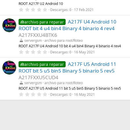
r
ROOT A217F U2 Android 10
e
0
Descargas
0
17 Feb 2021
l
,
l
0
a
A217F U4 Android 10
0
🧰archivo para reparar
(
e
s
ROOT bit 4 u4 bin4 Binary 4 binario 4 rev4
s
)
t
A217FXXU4BTK6
r
servergsm
archivo para root/Roteo
e
l
ROOT A217F U4 Android 10 bit 4 u4 bin4 Binary 4 binario 4 rev4
l
0
Descargas
0
16 May 2021
a
,
(
0
s
A217F U5 Android 11
0
🧰archivo para reparar
)
e
ROOT bit 5 u5 bin5 Binary 5 binario 5 rev5
s
t
A217FXXU5CUD4
r
servergsm
archivo para root/Roteo
e
l
ROOT A217F U5 Android 11 bit 5 u5 bin5 Binary 5 binario 5 rev5
l
0
Descargas
0
16 May 2021
a
,
(
0
s
0
)
e
s
t
r
e