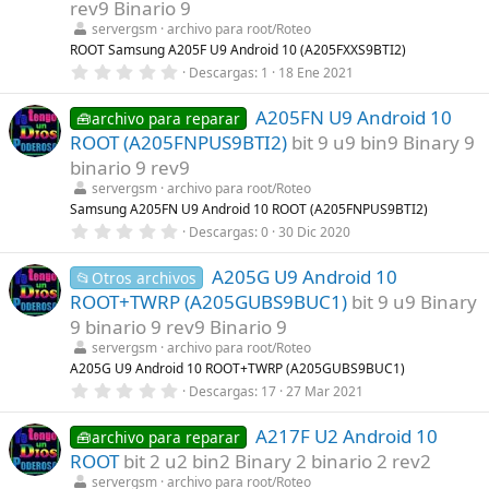
t
rev9 Binario 9
r
servergsm
archivo para root/Roteo
e
l
ROOT Samsung A205F U9 Android 10 (A205FXXS9BTI2)
l
0
Descargas
1
18 Ene 2021
a
,
(
0
s
A205FN U9 Android 10
0
🧰archivo para reparar
)
e
ROOT (A205FNPUS9BTI2)
bit 9 u9 bin9 Binary 9
s
t
binario 9 rev9
r
servergsm
archivo para root/Roteo
e
l
Samsung A205FN U9 Android 10 ROOT (A205FNPUS9BTI2)
l
0
Descargas
0
30 Dic 2020
a
,
(
0
s
A205G U9 Android 10
0
📂Otros archivos
)
e
ROOT+TWRP (A205GUBS9BUC1)
bit 9 u9 Binary
s
t
9 binario 9 rev9 Binario 9
r
servergsm
archivo para root/Roteo
e
l
A205G U9 Android 10 ROOT+TWRP (A205GUBS9BUC1)
l
0
Descargas
17
27 Mar 2021
a
,
(
0
s
A217F U2 Android 10
0
🧰archivo para reparar
)
e
ROOT
bit 2 u2 bin2 Binary 2 binario 2 rev2
s
t
servergsm
archivo para root/Roteo