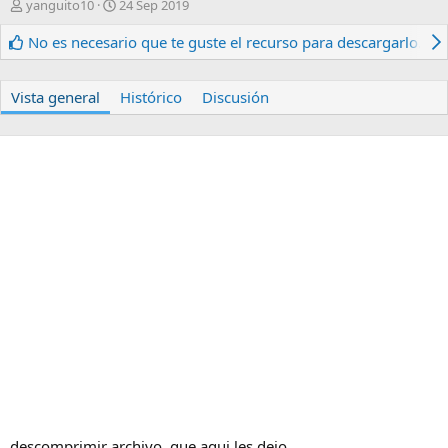
A
F
yanguito10
24 Sep 2019
u
e
t
c
No es necesario que te guste el recurso para descargarlo.
o
h
r
a
d
Vista general
Histórico
Discusión
e
c
r
e
a
c
i
ó
n
descomprimir archivo, que aqui les dejo