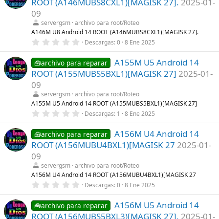
ROOT (A146MUBS8CXL1)[MAGISK 27].
2025-01-
s
)
t
09
r
servergsm
archivo para root/Roteo
e
l
A146M U8 Android 14 ROOT (A146MUBS8CXL1)[MAGISK 27].
l
0
Descargas
0
8 Ene 2025
a
,
(
0
s
A155M U5 Android 14
0
🧰archivo para reparar
)
e
ROOT (A155MUBS5BXL1)[MAGISK 27]
2025-01-
s
t
09
r
servergsm
archivo para root/Roteo
e
l
A155M U5 Android 14 ROOT (A155MUBS5BXL1)[MAGISK 27]
l
0
Descargas
1
8 Ene 2025
a
,
(
0
s
A156M U4 Android 14
0
🧰archivo para reparar
)
e
ROOT (A156MUBU4BXL1)[MAGISK 27
2025-01-
s
t
09
r
servergsm
archivo para root/Roteo
e
l
A156M U4 Android 14 ROOT (A156MUBU4BXL1)[MAGISK 27
l
0
Descargas
0
8 Ene 2025
a
,
(
0
s
A156M U5 Android 14
0
🧰archivo para reparar
)
e
ROOT (A156MUBS5BXL3)[MAGISK 27].
2025-01-
s