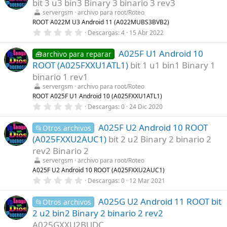
bit 3 u3 bin3 Binary 3 binario 3 rev3
s
t
servergsm
archivo para root/Roteo
r
ROOT A022M U3 Android 11 (A022MUBS3BVB2)
e
0
Descargas
4
15 Abr 2022
l
,
l
0
a
A025F U1 Android 10
0
🧰archivo para reparar
(
e
s
ROOT (A025FXXU1ATL1)
bit 1 u1 bin1 Binary 1
s
)
t
binario 1 rev1
r
servergsm
archivo para root/Roteo
e
l
ROOT A025F U1 Android 10 (A025FXXU1ATL1)
l
0
Descargas
0
24 Dic 2020
a
,
(
0
s
A025F U2 Android 10 ROOT
0
📂Otros archivos
)
e
(A025FXXU2AUC1)
bit 2 u2 Binary 2 binario 2
s
t
rev2 Binario 2
r
servergsm
archivo para root/Roteo
e
l
A025F U2 Android 10 ROOT (A025FXXU2AUC1)
l
0
Descargas
0
12 Mar 2021
a
,
(
0
s
A025G U2 Android 11 ROOT bit
0
📂Otros archivos
)
e
2 u2 bin2 Binary 2 binario 2 rev2
s
t
A025GXXU2BUDC