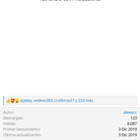
ejabey
,
andres283
,
crisferna37
y 224 más
R
e
Autor
aleexcc
a
c
Descargas
123
c
Visitas
8.087
i
Primer lanzamiento
3 Dic 2019
o
Última actualización
3 Dic 2019
n