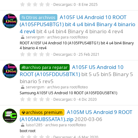
l
0
Descargas
0
8 Ene 2025
a
,
(
0
s
A105F U4 Android 10 ROOT
0
📂Otros archivos
)
e
(A105FPUS4BTG1) bit 4 u4 bin4 Binary 4 binario
s
t
4 rev4
bit 4 u4 bin4 Binary 4 binario 4 rev4
r
servergsm
archivo para root/Roteo
e
l
ROOT A105F U4 Android 10 (A105FPUS4BTG1) bit 4 u4 bin4 Binary
l
4 binario 4 rev4
a
0
Descargas
0
25 Feb 2021
(
,
s
0
)
A105F U5 Android 10
0
🧰archivo para reparar
e
ROOT (A105FDDU5BTK1)
bit 5 u5 bin5 Binary 5
s
t
binario 5 rev5
r
servergsm
archivo para root/Roteo
e
l
Samsung A105F U5 Android 10 ROOT (A105FDDU5BTK1)
l
0
Descargas
0
4 Dic 2020
a
,
(
0
s
A105M U5 Android 9 ROOT
0
💎archivos premium
)
e
(A105MUBS5ATA1).zip
2020-03-06
s
t
luiso1285
archivo para root/Roteo
r
boot root
e
0
Descargas
4
6 Mar 2020
l