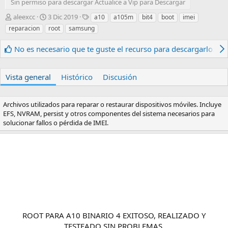
Sin permiso para descargar Actualice a Vip para Descargar
A
F
E
aleexcc
3 Dic 2019
a10
a105m
bit4
boot
imei
u
e
t
reparacion
root
samsung
t
c
i
o
h
q
No es necesario que te guste el recurso para descargarlo.
r
a
u
d
e
e
t
Vista general
Histórico
Discusión
c
a
r
s
e
Archivos utilizados para reparar o restaurar dispositivos móviles. Incluye
a
EFS, NVRAM, persist y otros componentes del sistema necesarios para
c
solucionar fallos o pérdida de IMEI.
i
ó
n
ROOT PARA A10 BINARIO 4 EXITOSO, REALIZADO Y
TESTEADO SIN PROBLEMAS.​