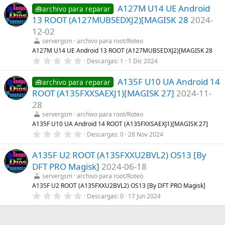
0
s
A127M U14 UE Android
0
🧰archivo para reparar
)
e
13 ROOT (A127MUBSEDXJ2)[MAGISK 28
2024-
s
t
12-02
r
servergsm
archivo para root/Roteo
e
l
A127M U14 UE Android 13 ROOT (A127MUBSEDXJ2)[MAGISK 28
l
0
Descargas
1
1 Dic 2024
a
,
(
0
s
A135F U10 UA Android 14
0
🧰archivo para reparar
)
e
ROOT (A135FXXSAEXJ1)[MAGISK 27]
2024-11-
s
t
28
r
servergsm
archivo para root/Roteo
e
l
A135F U10 UA Android 14 ROOT (A135FXXSAEXJ1)[MAGISK 27]
l
0
Descargas
0
28 Nov 2024
a
,
(
0
s
A135F U2 ROOT (A135FXXU2BVL2) OS13 [By
0
)
e
DFT PRO Magisk]
2024-06-18
s
t
servergsm
archivo para root/Roteo
r
A135F U2 ROOT (A135FXXU2BVL2) OS13 [By DFT PRO Magisk]
e
0
Descargas
0
17 Jun 2024
l
,
l
0
a
0
(
e
s