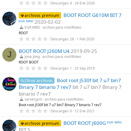
0
Descargas
4
24 Ene 2020
l
,
l
0
a
BOOT ROOT G610M BIT 7
0
💎archivos premium
(
e
s
ᴱᴳᴿ ᴹᴿᴰ
2020-02-02
s
)
t
EGR MRD
archivo para root/Roteo
r
ROOT
e
0
Descargas
28
1 Feb 2020
l
,
l
0
a
BOOT ROOT J260M U4
2019-09-25
0
(
J
e
s
Jona_king
archivo para root/Roteo
s
)
ROOT BOOT
t
r
0
Descargas
1
25 Sep 2019
e
,
l
0
l
Boot root j530f bit 7 u7 bin7
0
📂Otros archivos
a
e
Binary 7 binario 7 rev7
bit 7 u7 bin7 Binary 7
(
s
s
t
binario 7 rev7
)
r
servergsm
archivo para root/Roteo
e
l
Boot root j530f bit 7 u7 bin7 Binary 7 binario 7 rev7
l
0
Descargas
0
12 Ene 2021
a
,
(
0
s
BOOT ROOT J600G ᴱᴳᴿ ᴹᴿᴰ
0
💎archivos premium
)
e
BIT 5
s