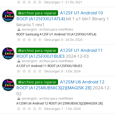
0
Descargas
1
21 Dic 2021
l
,
l
0
a
A125F U1 Android 10
0
🧰archivo para reparar
(
e
s
ROOT (A125FXXU1ATL4)
bit 1 u1 bin1 Binary 1
s
)
t
binario 1 rev1
r
servergsm
archivo para root/Roteo
e
l
ROOT Samsung A125F U1 Android 10 (A125FXXU1ATL4)
l
0
Descargas
0
24 Dic 2020
a
,
(
0
s
A125F U1 Android 11
0
🧰archivo para reparar
)
e
ROOT (A125FXXU1BUE3
2024-12-03
s
t
servergsm
archivo para root/Roteo
r
A125F U1 Android 11 ROOT (A125FXXU1BUE3
e
0
Descargas
0
3 Dic 2024
l
,
l
0
a
A125M U6 Android 12
0
🧰archivo para reparar
(
e
s
ROOT (A125MUBS6CXJ2)[MAGISK 28]
2024-12-
s
)
t
02
r
servergsm
archivo para root/Roteo
e
l
A125M U6 Android 12 ROOT (A125MUBS6CXJ2)[MAGISK 28]
l
0
Descargas
1
1 Dic 2024
a
,
(