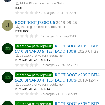
t
EGR MRD
archivo para root/Roteo
r
ROOT
e
0
Descargas
3
24 Ene 2020
l
,
l
0
a
BOOT ROOT J730G U6
2019-09-25
0
(
J
e
s
Jona_king
archivo para root/Roteo
s
)
ROOT BOOT
t
r
0
Descargas
3
25 Sep 2019
e
,
l
0
l
ROOT BOOT A105G BIT5
0
🧰archivo para reparar
a
e
(A10 BINARIO 5) TESTEADO 100%
2020-01-28
(
s
s
t
aleexcc
archivo para root/Roteo
)
r
REPARAR IMEI A105G BIT5
e
0
Descargas
27
28 Ene 2020
l
,
l
0
a
ROOT BOOT A205G BIT4
0
🧰archivo para reparar
(
e
s
(A20 BINARIO 4) TESTEADO 100%
2019-12-17
s
)
t
aleexcc
archivo para root/Roteo
r
REPARAR IMEI A205G BIT4
e
0
Descargas
71
17 Dic 2019
l
,
l
0
a
ROOT BOOT A305G BIT3
0
🧰archivo para reparar
(