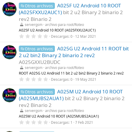
0
s
A025F U2 Android 10 ROOT
0
📂Otros archivos
)
e
(A025FXXU2AUC1)
bit 2 u2 Binary 2 binario 2
s
t
rev2 Binario 2
r
servergsm
archivo para root/Roteo
e
l
A025F U2 Android 10 ROOT (A025FXXU2AUC1)
l
0
Descargas
0
12 Mar 2021
a
,
(
0
s
A025G U2 Android 11 ROOT bit
0
📂Otros archivos
)
e
2 u2 bin2 Binary 2 binario 2 rev2
s
t
A025GXXU2BUDC
r
servergsm
archivo para root/Roteo
e
l
ROOT A025G U2 Android 11 bit 2 u2 bin2 Binary 2 binario 2 rev2
l
0
Descargas
0
19 May 2021
a
,
(
0
s
A025M U2 Android 10 ROOT
0
📂Otros archivos
)
e
(A025MUBS2AUA1)
bit 2 u2 Binary 2 binario 2
s
t
rev2 Binario 2
r
servergsm
archivo para root/Roteo
e
l
A025M U2 Android 10 ROOT (A025MUBS2AUA1)
l
0
Descargas
1
7 Feb 2021
a
,
(
0