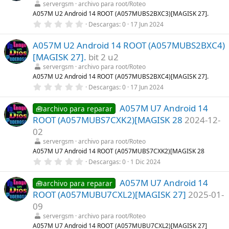
t
servergsm
archivo para root/Roteo
r
A057M U2 Android 14 ROOT (A057MUBS2BXC3)[MAGISK 27].
e
0
Descargas
0
17 Jun 2024
l
,
l
0
a
A057M U2 Android 14 ROOT (A057MUBS2BXC4)
0
(
e
s
[MAGISK 27].
bit 2 u2
s
)
t
servergsm
archivo para root/Roteo
r
A057M U2 Android 14 ROOT (A057MUBS2BXC4)[MAGISK 27].
e
0
Descargas
0
17 Jun 2024
l
,
l
0
a
A057M U7 Android 14
0
🧰archivo para reparar
(
e
s
ROOT (A057MUBS7CXK2)[MAGISK 28
2024-12-
s
)
t
02
r
servergsm
archivo para root/Roteo
e
l
A057M U7 Android 14 ROOT (A057MUBS7CXK2)[MAGISK 28
l
0
Descargas
0
1 Dic 2024
a
,
(
0
s
A057M U7 Android 14
0
🧰archivo para reparar
)
e
ROOT (A057MUBU7CXL2)[MAGISK 27]
2025-01-
s
t
09
r
servergsm
archivo para root/Roteo
e
l
A057M U7 Android 14 ROOT (A057MUBU7CXL2)[MAGISK 27]