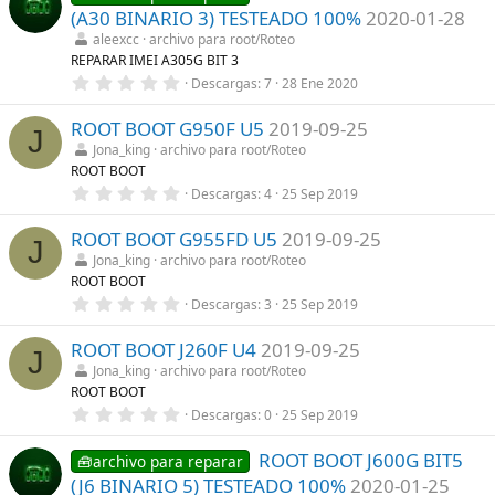
e
s
(A30 BINARIO 3) TESTEADO 100%
2020-01-28
s
)
t
aleexcc
archivo para root/Roteo
r
REPARAR IMEI A305G BIT 3
e
0
Descargas
7
28 Ene 2020
l
,
l
0
a
ROOT BOOT G950F U5
2019-09-25
0
(
J
e
s
Jona_king
archivo para root/Roteo
s
)
ROOT BOOT
t
r
0
Descargas
4
25 Sep 2019
e
,
l
0
l
ROOT BOOT G955FD U5
2019-09-25
0
J
a
e
Jona_king
archivo para root/Roteo
(
s
ROOT BOOT
s
t
)
r
0
Descargas
3
25 Sep 2019
e
,
l
0
l
ROOT BOOT J260F U4
2019-09-25
0
J
a
e
Jona_king
archivo para root/Roteo
(
s
ROOT BOOT
s
t
)
r
0
Descargas
0
25 Sep 2019
e
,
l
0
l
ROOT BOOT J600G BIT5
0
🧰archivo para reparar
a
e
(J6 BINARIO 5) TESTEADO 100%
2020-01-25
(
s