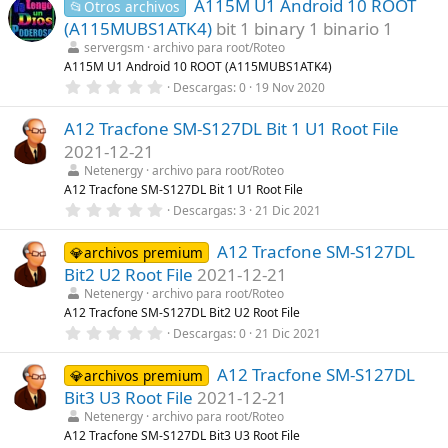
A115M U1 Android 10 ROOT
0
📂Otros archivos
(
e
s
(A115MUBS1ATK4)
bit 1 binary 1 binario 1
s
)
t
servergsm
archivo para root/Roteo
r
A115M U1 Android 10 ROOT (A115MUBS1ATK4)
e
0
Descargas
0
19 Nov 2020
l
,
l
0
a
A12 Tracfone SM-S127DL Bit 1 U1 Root File
0
(
e
s
2021-12-21
s
)
t
Netenergy
archivo para root/Roteo
r
A12 Tracfone SM-S127DL Bit 1 U1 Root File
e
0
Descargas
3
21 Dic 2021
l
,
l
0
a
A12 Tracfone SM-S127DL
0
💎archivos premium
(
e
s
Bit2 U2 Root File
2021-12-21
s
)
t
Netenergy
archivo para root/Roteo
r
A12 Tracfone SM-S127DL Bit2 U2 Root File
e
0
Descargas
0
21 Dic 2021
l
,
l
0
a
A12 Tracfone SM-S127DL
0
💎archivos premium
(
e
s
Bit3 U3 Root File
2021-12-21
s
)
t
Netenergy
archivo para root/Roteo
r
A12 Tracfone SM-S127DL Bit3 U3 Root File
e