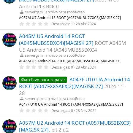
s
)
t
Android 13 ROOT
r
servergsm
archivo para root/Roteo
e
l
A037M U7 Android 13 ROOT (A037MUBU7CXC8)[MAGISK 27]
l
0
Descargas
1
28 Abr 2024
a
,
(
0
s
A045M U5 Android 14 ROOT
0
)
e
(A045MUBS5DXC4)[MAGISK 27]
ROOT A045M
s
t
U5 Android 14 (A045MUBS5DXC4
r
servergsm
archivo para root/Roteo
e
l
A045M U5 Android 14 ROOT (A045MUBS5DXC4)[MAGISK 27]
l
0
Descargas
0
28 Abr 2024
a
,
(
0
s
A047F U10 UA Android 14
0
🧰archivo para reparar
)
e
ROOT (A047FXXSAEXJ2)[MAGISK 27]
2024-11-
s
t
28
r
servergsm
archivo para root/Roteo
e
l
A047F U10 UA Android 14 ROOT (A047FXXSAEXJ2)[MAGISK 27]
l
0
Descargas
0
28 Nov 2024
a
,
(
0
s
A057M U2 Android 14 ROOT (A057MUBS2BXC3)
0
)
e
[MAGISK 27].
bit 2 u2
s