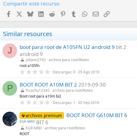
Compartir este recurso
Facebook
X
Bluesky
LinkedIn
Reddit
Pinterest
Tumblr
WhatsApp
Email
Enlace
Similar resources
boot para root de A105FN U2 android 9
bit 2
J
android 9
johann2792
archivo para root/Roteo
root a105fn
0
Descargas
0
29 Ago 2019
,
0
BOOT ROOT A10M BIT 2
2019-09-30
0
P
e
Picachu12345
archivo para root/Roteo
s
Boot root para a10m bi2
t
r
0
Descargas
1
30 Sep 2019
e
,
l
0
l
BOOT ROOT G610M BIT 6
0
💎archivos premium
a
e
ᴱᴳᴿ ᴹᴿᴰ
BIT 6
(
s
s
t
EGR MRD
archivo para root/Roteo
)
r
ROOT
e