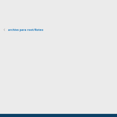
s
)
t
r
e
l
l
a
(
archivo para root/Roteo
s
)