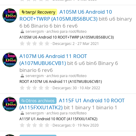
,
l
0
a
A105M U6 Android 10
0
🌀twrp/ Recovery
(
e
s
ROOT+TWRP (A105MUBS6BUC3)
bit6 u6 binary
s
)
t
6 b6 Binario 6 bin 6 rev6
r
servergsm
archivo para root/Roteo
e
l
A105M U6 Android 10 ROOT+TWRP (A105MUBS6BUC3)
l
0
Descargas
2
27 Mar 2021
a
,
(
0
s
A107M U6 Android 11 ROOT
0
)
e
(A107MUBU6CVB1)
bit 6 u6 bin6 Binary 6
s
t
binario 6 rev6
r
servergsm
archivo para root/Roteo
e
l
ROOT A107M U6 Android 11 (A107MUBU6CVB1)
l
0
Descargas
30
10 Abr 2022
a
,
(
0
s
A115F U1 Android 10 ROOT
0
📂Otros archivos
)
e
(A115FXXU1ATK2)
bit 1 binary 1 binario 1
s
t
servergsm
archivo para root/Roteo
r
A115F U1 Android 10 ROOT (A115FXXU1ATK2)
e
0
Descargas
0
19 Nov 2020
l
,
l
0
a