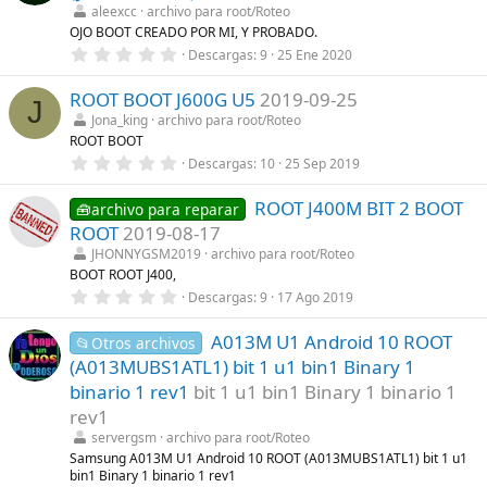
s
t
aleexcc
archivo para root/Roteo
)
r
OJO BOOT CREADO POR MI, Y PROBADO.
e
0
Descargas
9
25 Ene 2020
l
,
l
0
a
ROOT BOOT J600G U5
2019-09-25
0
(
J
e
s
Jona_king
archivo para root/Roteo
s
)
ROOT BOOT
t
r
0
Descargas
10
25 Sep 2019
e
,
l
0
l
ROOT J400M BIT 2 BOOT
0
🧰archivo para reparar
a
e
ROOT
2019-08-17
(
s
s
t
JHONNYGSM2019
archivo para root/Roteo
)
r
BOOT ROOT J400,
e
0
Descargas
9
17 Ago 2019
l
,
l
0
a
A013M U1 Android 10 ROOT
0
📂Otros archivos
(
e
s
(A013MUBS1ATL1) bit 1 u1 bin1 Binary 1
s
)
t
binario 1 rev1
bit 1 u1 bin1 Binary 1 binario 1
r
rev1
e
l
servergsm
archivo para root/Roteo
l
Samsung A013M U1 Android 10 ROOT (A013MUBS1ATL1) bit 1 u1
a
bin1 Binary 1 binario 1 rev1
(