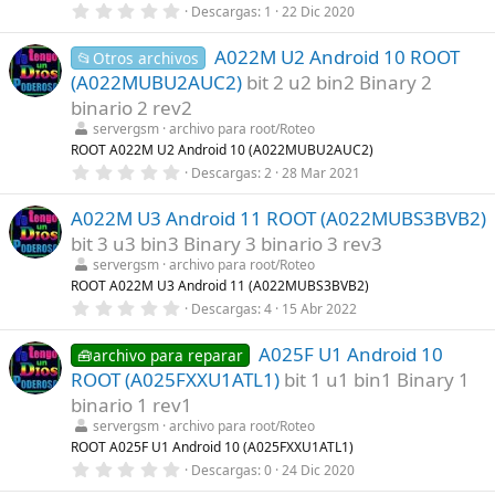
s
0
Descargas
1
22 Dic 2020
)
,
0
A022M U2 Android 10 ROOT
0
📂Otros archivos
e
(A022MUBU2AUC2)
bit 2 u2 bin2 Binary 2
s
t
binario 2 rev2
r
servergsm
archivo para root/Roteo
e
l
ROOT A022M U2 Android 10 (A022MUBU2AUC2)
l
0
Descargas
2
28 Mar 2021
a
,
(
0
s
A022M U3 Android 11 ROOT (A022MUBS3BVB2)
0
)
e
bit 3 u3 bin3 Binary 3 binario 3 rev3
s
t
servergsm
archivo para root/Roteo
r
ROOT A022M U3 Android 11 (A022MUBS3BVB2)
e
0
Descargas
4
15 Abr 2022
l
,
l
0
a
A025F U1 Android 10
0
🧰archivo para reparar
(
e
s
ROOT (A025FXXU1ATL1)
bit 1 u1 bin1 Binary 1
s
)
t
binario 1 rev1
r
servergsm
archivo para root/Roteo
e
l
ROOT A025F U1 Android 10 (A025FXXU1ATL1)
l
0
Descargas
0
24 Dic 2020
a
,
(