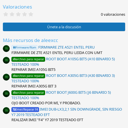
e
Valoraciones
s
:
0
0 valoraciones
,
0
0
Únete a la discusión
e
s
t
Más recursos de aleexcc
r
FIRMWARE ZTE A521 ENTEL PERU
e
💾Firmware/Rom
l
FIRMWARE DE ZTE A521 ENTEL PERU LEIDA CON UMT
l
ROOT BOOT A105G BIT5 (A10 BINARIO 5)
🧰archivo para reparar
a
TESTEADO 100%
(
s
REPARAR IMEI A105G BIT5
)
ROOT BOOT A305G BIT3 (A30 BINARIO 3)
🧰archivo para reparar
TESTEADO 100%
REPARAR IMEI A305G BIT 3
ROOT BOOT J600G BIT5 (J6 BINARIO 5)
🧰archivo para reparar
TESTEADO 100%
OJO BOOT CREADO POR MI, Y PROBADO.
IMEI DUB-LX3,2,1 SIN DOWNGRADE, SIN RIESGO
📶Imei/Reparar f4
Y7 2019 TESTEADO EFT
REALIZAR IMEI "F4" Y7 2019 TESTEADO EFT