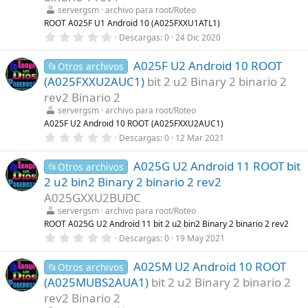
r
servergsm
archivo para root/Roteo
e
l
ROOT A025F U1 Android 10 (A025FXXU1ATL1)
l
0
Descargas
0
24 Dic 2020
a
,
(
0
s
A025F U2 Android 10 ROOT
0
📂Otros archivos
)
e
(A025FXXU2AUC1)
bit 2 u2 Binary 2 binario 2
s
t
rev2 Binario 2
r
servergsm
archivo para root/Roteo
e
l
A025F U2 Android 10 ROOT (A025FXXU2AUC1)
l
0
Descargas
0
12 Mar 2021
a
,
(
0
s
A025G U2 Android 11 ROOT bit
0
📂Otros archivos
)
e
2 u2 bin2 Binary 2 binario 2 rev2
s
t
A025GXXU2BUDC
r
servergsm
archivo para root/Roteo
e
l
ROOT A025G U2 Android 11 bit 2 u2 bin2 Binary 2 binario 2 rev2
l
0
Descargas
0
19 May 2021
a
,
(
0
s
A025M U2 Android 10 ROOT
0
📂Otros archivos
)
e
(A025MUBS2AUA1)
bit 2 u2 Binary 2 binario 2
s
t
rev2 Binario 2
r