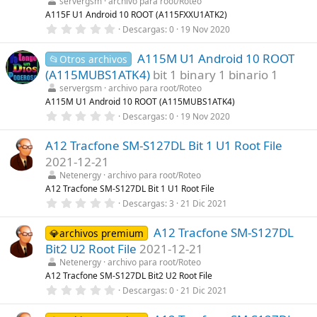
t
servergsm
archivo para root/Roteo
r
A115F U1 Android 10 ROOT (A115FXXU1ATK2)
e
0
Descargas
0
19 Nov 2020
l
,
l
0
a
A115M U1 Android 10 ROOT
0
📂Otros archivos
(
e
s
(A115MUBS1ATK4)
bit 1 binary 1 binario 1
s
)
t
servergsm
archivo para root/Roteo
r
A115M U1 Android 10 ROOT (A115MUBS1ATK4)
e
0
Descargas
0
19 Nov 2020
l
,
l
0
a
A12 Tracfone SM-S127DL Bit 1 U1 Root File
0
(
e
s
2021-12-21
s
)
t
Netenergy
archivo para root/Roteo
r
A12 Tracfone SM-S127DL Bit 1 U1 Root File
e
0
Descargas
3
21 Dic 2021
l
,
l
0
a
A12 Tracfone SM-S127DL
0
💎archivos premium
(
e
s
Bit2 U2 Root File
2021-12-21
s
)
t
Netenergy
archivo para root/Roteo
r
A12 Tracfone SM-S127DL Bit2 U2 Root File
e
0
Descargas
0
21 Dic 2021
l
,
l
0
a