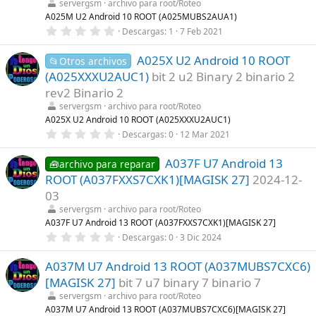
servergsm
archivo para root/Roteo
e
l
A025M U2 Android 10 ROOT (A025MUBS2AUA1)
l
0
Descargas
1
7 Feb 2021
a
,
(
0
s
A025X U2 Android 10 ROOT
0
📂Otros archivos
)
e
(A025XXXU2AUC1)
bit 2 u2 Binary 2 binario 2
s
t
rev2 Binario 2
r
servergsm
archivo para root/Roteo
e
l
A025X U2 Android 10 ROOT (A025XXXU2AUC1)
l
0
Descargas
0
12 Mar 2021
a
,
(
0
s
A037F U7 Android 13
0
🧰archivo para reparar
)
e
ROOT (A037FXXS7CXK1)[MAGISK 27]
2024-12-
s
t
03
r
servergsm
archivo para root/Roteo
e
l
A037F U7 Android 13 ROOT (A037FXXS7CXK1)[MAGISK 27]
l
0
Descargas
0
3 Dic 2024
a
,
(
0
s
A037M U7 Android 13 ROOT (A037MUBS7CXC6)
0
)
e
[MAGISK 27]
bit 7 u7 binary 7 binario 7
s
t
servergsm
archivo para root/Roteo
r
A037M U7 Android 13 ROOT (A037MUBS7CXC6)[MAGISK 27]
e