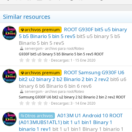
Similar resources
ROOT G930F bit5 u5 binary
💎archivos premium
5 b5 Binario 5 bin 5 rev5
bit5 u5 binary 5 b5
Binario 5 bin 5 rev5
servergsm
archivo para root/Roteo
G930F bit5 u5 binary 5 b5 Binario 5 bin 5 rev5 ROOT
0
Descargas
1
15 Ene 2020
,
0
ROOT Samsung G930F U6
0
💎archivos premium
e
bit2 u2 binary 2 b2 Binario 2 bin 2 rev2
bit6 u6
s
t
binary 6 b6 Binario 6 bin 6 rev6
r
servergsm
archivo para root/Roteo
e
l
Samsung G930F U6 bit2 u2 binary 2 b2 Binario 2 bin 2 rev2 ROOT
l
0
Descargas
3
14 Ene 2020
a
,
(
0
s
A013M U1 Android 10 ROOT
0
📂Otros archivos
)
e
(A013MUBS1ATL1) bit 1 u1 bin1 Binary 1
s
t
binario 1 rev1
bit 1 u1 bin1 Binary 1 binario 1
r