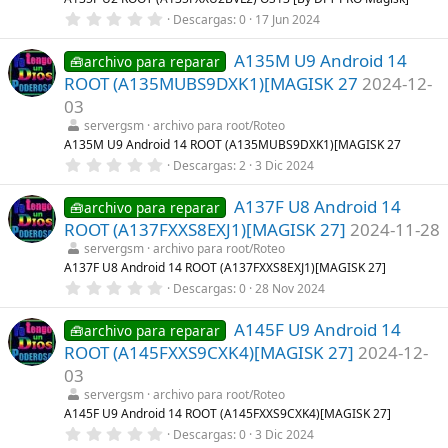
e
0
Descargas
0
17 Jun 2024
l
,
l
0
a
A135M U9 Android 14
0
🧰archivo para reparar
(
e
s
ROOT (A135MUBS9DXK1)[MAGISK 27
2024-12-
s
)
t
03
r
servergsm
archivo para root/Roteo
e
l
A135M U9 Android 14 ROOT (A135MUBS9DXK1)[MAGISK 27
l
0
Descargas
2
3 Dic 2024
a
,
(
0
s
A137F U8 Android 14
0
🧰archivo para reparar
)
e
ROOT (A137FXXS8EXJ1)[MAGISK 27]
2024-11-28
s
t
servergsm
archivo para root/Roteo
r
A137F U8 Android 14 ROOT (A137FXXS8EXJ1)[MAGISK 27]
e
0
Descargas
0
28 Nov 2024
l
,
l
0
a
A145F U9 Android 14
0
🧰archivo para reparar
(
e
s
ROOT (A145FXXS9CXK4)[MAGISK 27]
2024-12-
s
)
t
03
r
servergsm
archivo para root/Roteo
e
l
A145F U9 Android 14 ROOT (A145FXXS9CXK4)[MAGISK 27]
l
0
Descargas
0
3 Dic 2024
a
,