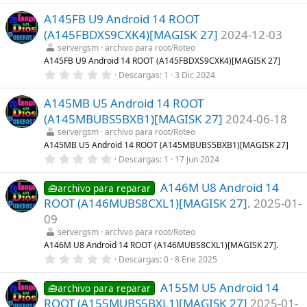
(
0
s
A145FB U9 Android 14 ROOT
0
)
e
(A145FBDXS9CXK4)[MAGISK 27]
2024-12-03
s
t
servergsm
archivo para root/Roteo
r
A145FB U9 Android 14 ROOT (A145FBDXS9CXK4)[MAGISK 27]
e
0
Descargas
1
3 Dic 2024
l
,
l
0
a
A145MB U5 Android 14 ROOT
0
(
e
s
(A145MBUBS5BXB1)[MAGISK 27]
2024-06-18
s
)
t
servergsm
archivo para root/Roteo
r
A145MB U5 Android 14 ROOT (A145MBUBS5BXB1)[MAGISK 27]
e
0
Descargas
1
17 Jun 2024
l
,
l
0
a
A146M U8 Android 14
0
🧰archivo para reparar
(
e
s
ROOT (A146MUBS8CXL1)[MAGISK 27].
2025-01-
s
)
t
09
r
servergsm
archivo para root/Roteo
e
l
A146M U8 Android 14 ROOT (A146MUBS8CXL1)[MAGISK 27].
l
0
Descargas
0
8 Ene 2025
a
,
(
0
s
A155M U5 Android 14
0
🧰archivo para reparar
)
e
ROOT (A155MUBS5BXL1)[MAGISK 27]
2025-01-
s