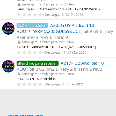
r
servergsm
archivo para root/Roteo
e
l
Samsung A205FN U9 Android 10 ROOT (A205FNPUS9BTI2)
l
0
Descargas
0
30 Dic 2020
a
,
(
0
s
A205G U9 Android 10
0
📂Otros archivos
)
e
ROOT+TWRP (A205GUBS9BUC1)
bit 9 u9 Binary
s
t
9 binario 9 rev9 Binario 9
r
servergsm
archivo para root/Roteo
e
l
A205G U9 Android 10 ROOT+TWRP (A205GUBS9BUC1)
l
0
Descargas
17
27 Mar 2021
a
,
(
0
s
A217F U2 Android 10
0
🧰archivo para reparar
)
e
ROOT
bit 2 u2 bin2 Binary 2 binario 2 rev2
s
t
servergsm
archivo para root/Roteo
r
ROOT A217F U2 Android 10
e
0
Descargas
0
17 Feb 2021
l
,
l
0
a
0
(
e
s
s
)
t
r
e
archivo para root/Roteo