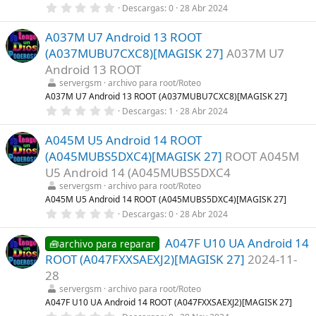
0
Descargas
0
28 Abr 2024
l
,
l
0
a
A037M U7 Android 13 ROOT
0
(
e
s
(A037MUBU7CXC8)[MAGISK 27]
A037M U7
s
)
t
Android 13 ROOT
r
servergsm
archivo para root/Roteo
e
l
A037M U7 Android 13 ROOT (A037MUBU7CXC8)[MAGISK 27]
l
0
Descargas
1
28 Abr 2024
a
,
(
0
s
A045M U5 Android 14 ROOT
0
)
e
(A045MUBS5DXC4)[MAGISK 27]
ROOT A045M
s
t
U5 Android 14 (A045MUBS5DXC4
r
servergsm
archivo para root/Roteo
e
l
A045M U5 Android 14 ROOT (A045MUBS5DXC4)[MAGISK 27]
l
0
Descargas
0
28 Abr 2024
a
,
(
0
s
A047F U10 UA Android 14
0
🧰archivo para reparar
)
e
ROOT (A047FXXSAEXJ2)[MAGISK 27]
2024-11-
s
t
28
r
servergsm
archivo para root/Roteo
e
l
A047F U10 UA Android 14 ROOT (A047FXXSAEXJ2)[MAGISK 27]
l
0