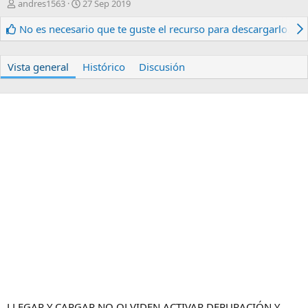
A
F
andres1563
27 Sep 2019
u
e
t
c
No es necesario que te guste el recurso para descargarlo.
o
h
r
a
d
Vista general
Histórico
Discusión
e
c
r
e
a
c
i
ó
n
LLEGAR Y CARGAR NO OLVIDEN ACTIVAR DEPURACIÓN Y