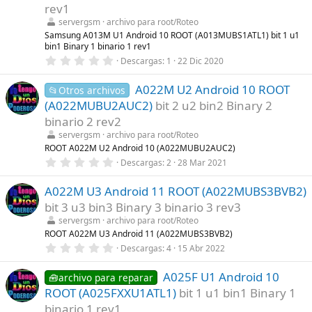
rev1
e
l
servergsm
archivo para root/Roteo
l
Samsung A013M U1 Android 10 ROOT (A013MUBS1ATL1) bit 1 u1
a
bin1 Binary 1 binario 1 rev1
(
s
0
Descargas
1
22 Dic 2020
)
,
0
A022M U2 Android 10 ROOT
0
📂Otros archivos
e
(A022MUBU2AUC2)
bit 2 u2 bin2 Binary 2
s
t
binario 2 rev2
r
servergsm
archivo para root/Roteo
e
l
ROOT A022M U2 Android 10 (A022MUBU2AUC2)
l
0
Descargas
2
28 Mar 2021
a
,
(
0
s
A022M U3 Android 11 ROOT (A022MUBS3BVB2)
0
)
e
bit 3 u3 bin3 Binary 3 binario 3 rev3
s
t
servergsm
archivo para root/Roteo
r
ROOT A022M U3 Android 11 (A022MUBS3BVB2)
e
0
Descargas
4
15 Abr 2022
l
,
l
0
a
A025F U1 Android 10
0
🧰archivo para reparar
(
e
s
ROOT (A025FXXU1ATL1)
bit 1 u1 bin1 Binary 1
s
)
t
binario 1 rev1