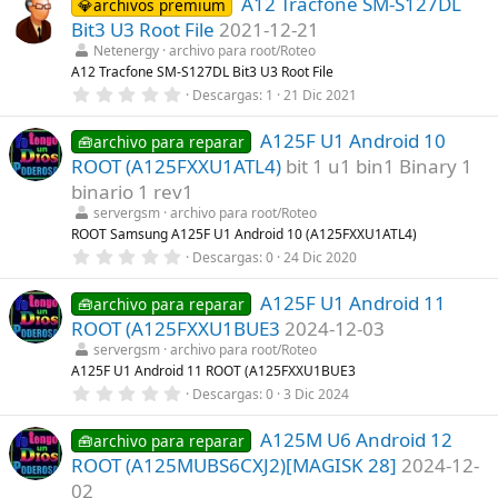
A12 Tracfone SM-S127DL
0
💎archivos premium
(
e
s
Bit3 U3 Root File
2021-12-21
s
)
t
Netenergy
archivo para root/Roteo
r
A12 Tracfone SM-S127DL Bit3 U3 Root File
e
0
Descargas
1
21 Dic 2021
l
,
l
0
a
A125F U1 Android 10
0
🧰archivo para reparar
(
e
s
ROOT (A125FXXU1ATL4)
bit 1 u1 bin1 Binary 1
s
)
t
binario 1 rev1
r
servergsm
archivo para root/Roteo
e
l
ROOT Samsung A125F U1 Android 10 (A125FXXU1ATL4)
l
0
Descargas
0
24 Dic 2020
a
,
(
0
s
A125F U1 Android 11
0
🧰archivo para reparar
)
e
ROOT (A125FXXU1BUE3
2024-12-03
s
t
servergsm
archivo para root/Roteo
r
A125F U1 Android 11 ROOT (A125FXXU1BUE3
e
0
Descargas
0
3 Dic 2024
l
,
l
0
a
A125M U6 Android 12
0
🧰archivo para reparar
(
e
s
ROOT (A125MUBS6CXJ2)[MAGISK 28]
2024-12-
s
)
t
02