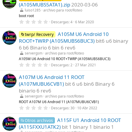
e
(A105MUBS5ATA1).zip
2020-03-06
s
t
luiso1285
archivo para root/Roteo
r
boot root
e
0
Descargas
4
6 Mar 2020
l
,
l
0
a
A105M U6 Android 10
0
🌀twrp/ Recovery
(
e
s
ROOT+TWRP (A105MUBS6BUC3)
bit6 u6 binary
s
)
t
6 b6 Binario 6 bin 6 rev6
r
servergsm
archivo para root/Roteo
e
l
A105M U6 Android 10 ROOT+TWRP (A105MUBS6BUC3)
l
0
Descargas
2
27 Mar 2021
a
,
(
0
s
A107M U6 Android 11 ROOT
0
)
e
(A107MUBU6CVB1)
bit 6 u6 bin6 Binary 6
s
t
binario 6 rev6
r
servergsm
archivo para root/Roteo
e
l
ROOT A107M U6 Android 11 (A107MUBU6CVB1)
l
0
Descargas
30
10 Abr 2022
a
,
(
0
s
A115F U1 Android 10 ROOT
0
📂Otros archivos
)
e
(A115FXXU1ATK2)
bit 1 binary 1 binario 1
s