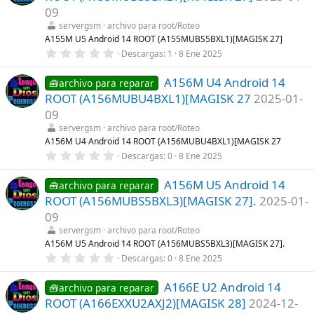
t
09
r
servergsm
archivo para root/Roteo
e
l
A155M U5 Android 14 ROOT (A155MUBS5BXL1)[MAGISK 27]
l
0
Descargas
1
8 Ene 2025
a
,
(
0
s
A156M U4 Android 14
0
🧰archivo para reparar
)
e
ROOT (A156MUBU4BXL1)[MAGISK 27
2025-01-
s
t
09
r
servergsm
archivo para root/Roteo
e
l
A156M U4 Android 14 ROOT (A156MUBU4BXL1)[MAGISK 27
l
0
Descargas
0
8 Ene 2025
a
,
(
0
s
A156M U5 Android 14
0
🧰archivo para reparar
)
e
ROOT (A156MUBS5BXL3)[MAGISK 27].
2025-01-
s
t
09
r
servergsm
archivo para root/Roteo
e
l
A156M U5 Android 14 ROOT (A156MUBS5BXL3)[MAGISK 27].
l
0
Descargas
0
8 Ene 2025
a
,
(
0
s
A166E U2 Android 14
0
🧰archivo para reparar
)
e
ROOT (A166EXXU2AXJ2)[MAGISK 28]
2024-12-
s