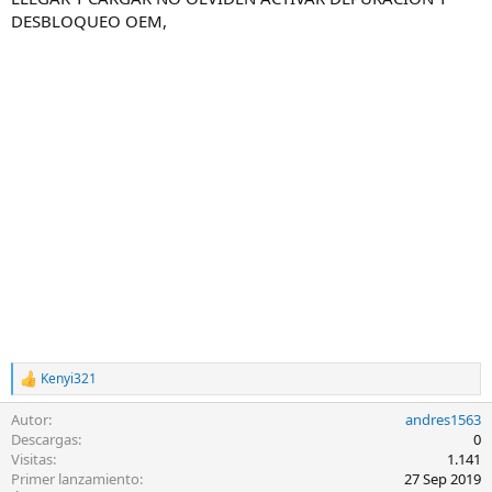
DESBLOQUEO OEM,
Kenyi321
R
e
Autor
andres1563
a
c
Descargas
0
c
Visitas
1.141
i
Primer lanzamiento
27 Sep 2019
o