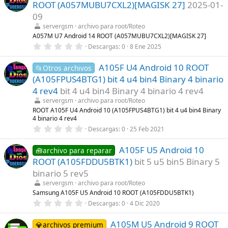
ROOT (A057MUBU7CXL2)[MAGISK 27]
2025-01-
s
t
09
r
servergsm
archivo para root/Roteo
e
l
A057M U7 Android 14 ROOT (A057MUBU7CXL2)[MAGISK 27]
l
0
Descargas
0
8 Ene 2025
a
,
(
0
s
A105F U4 Android 10 ROOT
0
📂Otros archivos
)
e
(A105FPUS4BTG1) bit 4 u4 bin4 Binary 4 binario
s
t
4 rev4
bit 4 u4 bin4 Binary 4 binario 4 rev4
r
servergsm
archivo para root/Roteo
e
l
ROOT A105F U4 Android 10 (A105FPUS4BTG1) bit 4 u4 bin4 Binary
l
4 binario 4 rev4
a
0
Descargas
0
25 Feb 2021
(
,
s
0
)
A105F U5 Android 10
0
🧰archivo para reparar
e
ROOT (A105FDDU5BTK1)
bit 5 u5 bin5 Binary 5
s
t
binario 5 rev5
r
servergsm
archivo para root/Roteo
e
l
Samsung A105F U5 Android 10 ROOT (A105FDDU5BTK1)
l
0
Descargas
0
4 Dic 2020
a
,
(
0
s
A105M U5 Android 9 ROOT
0
💎archivos premium
)