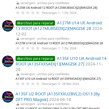
r
servergsm
archivo para root/Roteo
e
l
A125M U6 Android 12 ROOT (A125MUBS6CXJ2)[MAGISK 28]
l
0
Descargas
1
1 Dic 2024
a
,
(
0
s
A127M U14 UE Android
0
🧰archivo para reparar
)
e
13 ROOT (A127MUBSEDXJ2)[MAGISK 28
2024-
s
t
12-02
r
servergsm
archivo para root/Roteo
e
l
A127M U14 UE Android 13 ROOT (A127MUBSEDXJ2)[MAGISK 28
l
0
Descargas
1
1 Dic 2024
a
,
(
0
s
A135F U10 UA Android 14
0
🧰archivo para reparar
)
e
ROOT (A135FXXSAEXJ1)[MAGISK 27]
2024-11-
s
t
28
r
servergsm
archivo para root/Roteo
e
l
A135F U10 UA Android 14 ROOT (A135FXXSAEXJ1)[MAGISK 27]
l
0
Descargas
0
28 Nov 2024
a
,
(
0
s
A135F U2 ROOT (A135FXXU2BVL2) OS13 [By
0
)
e
DFT PRO Magisk]
2024-06-18
s
t
servergsm
archivo para root/Roteo
r
A135F U2 ROOT (A135FXXU2BVL2) OS13 [By DFT PRO Magisk]