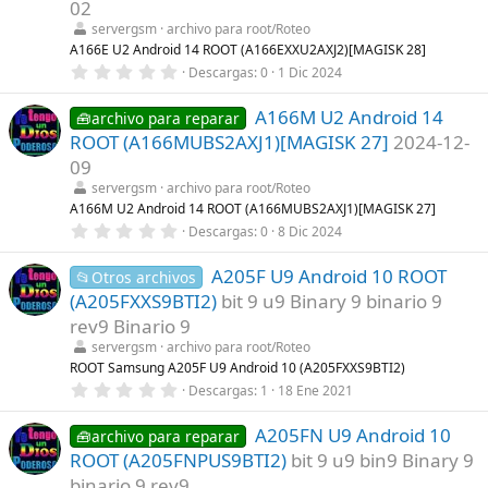
t
02
r
servergsm
archivo para root/Roteo
e
l
A166E U2 Android 14 ROOT (A166EXXU2AXJ2)[MAGISK 28]
l
0
Descargas
0
1 Dic 2024
a
,
(
0
s
A166M U2 Android 14
0
🧰archivo para reparar
)
e
ROOT (A166MUBS2AXJ1)[MAGISK 27]
2024-12-
s
t
09
r
servergsm
archivo para root/Roteo
e
l
A166M U2 Android 14 ROOT (A166MUBS2AXJ1)[MAGISK 27]
l
0
Descargas
0
8 Dic 2024
a
,
(
0
s
A205F U9 Android 10 ROOT
0
📂Otros archivos
)
e
(A205FXXS9BTI2)
bit 9 u9 Binary 9 binario 9
s
t
rev9 Binario 9
r
servergsm
archivo para root/Roteo
e
l
ROOT Samsung A205F U9 Android 10 (A205FXXS9BTI2)
l
0
Descargas
1
18 Ene 2021
a
,
(
0
s
A205FN U9 Android 10
0
🧰archivo para reparar
)
e
ROOT (A205FNPUS9BTI2)
bit 9 u9 bin9 Binary 9
s
t
binario 9 rev9