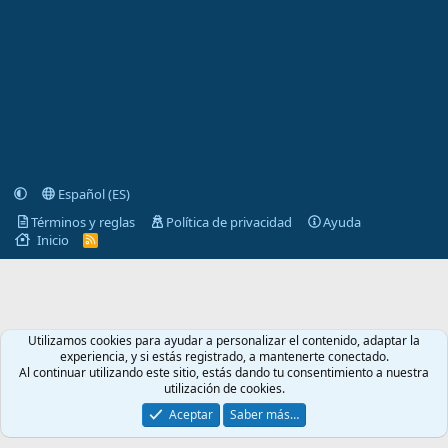
Español (ES)
Términos y reglas
Política de privacidad
Ayuda
Inicio
R
S
S
Utilizamos cookies para ayudar a personalizar el contenido, adaptar la
experiencia, y si estás registrado, a mantenerte conectado.
Al continuar utilizando este sitio, estás dando tu consentimiento a nuestra
utilización de cookies.
Aceptar
Saber más…