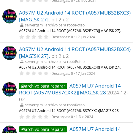
Descargas
0
28 Nov 2024
a
,
(
0
s
A057M U2 Android 14 ROOT (A057MUBS2BXC3)
0
)
e
[MAGISK 27].
bit 2 u2
s
t
servergsm
archivo para root/Roteo
r
A057M U2 Android 14 ROOT (A057MUBS2BXC3)[MAGISK 27].
e
0
Descargas
0
17 Jun 2024
l
,
l
0
a
A057M U2 Android 14 ROOT (A057MUBS2BXC4)
0
(
e
s
[MAGISK 27].
bit 2 u2
s
)
t
servergsm
archivo para root/Roteo
r
A057M U2 Android 14 ROOT (A057MUBS2BXC4)[MAGISK 27].
e
0
Descargas
0
17 Jun 2024
l
,
l
0
a
A057M U7 Android 14
0
🧰archivo para reparar
(
e
s
ROOT (A057MUBS7CXK2)[MAGISK 28
2024-12-
s
)
t
02
r
servergsm
archivo para root/Roteo
e
l
A057M U7 Android 14 ROOT (A057MUBS7CXK2)[MAGISK 28
l
0
Descargas
0
1 Dic 2024
a
,
(
0
s
A057M U7 Android 14
0
🧰archivo para reparar
)
e