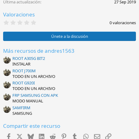
Última actualización
27 Sep 2019
n
e
Valoraciones
s
:
0
0 valoraciones
,
0
0
Únete a la discusión
e
s
t
Más recursos de andres1563
r
ROOT A305G BIT2
e
l
INSTALAR
l
ROOT J700M
a
TODO EN UN ARCHIVO
(
s
ROOT G920I
)
TODO EN UN ARCHIVO
FRP SAMSUNG CON APK
MODO MANUAL
SAMFIRM
SAMSUNG
Compartir este recurso
Facebook
X
Bluesky
LinkedIn
Reddit
Pinterest
Tumblr
WhatsApp
Email
Enlace