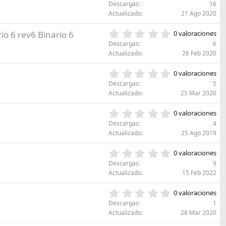
,
l
Descargas
16
t
0
a
Actualizado
21 Ago 2020
r
0
(
e
e
s
0
rio 6 rev6 Binario 6
l
0 valoraciones
s
)
,
l
Descargas
6
t
0
a
Actualizado
26 Feb 2020
r
0
(
e
e
s
0
l
0 valoraciones
s
)
,
l
Descargas
5
t
0
a
Actualizado
25 Mar 2020
r
0
(
e
e
s
0
l
0 valoraciones
s
)
,
l
Descargas
4
t
0
a
Actualizado
25 Ago 2019
r
0
(
e
e
s
0
l
0 valoraciones
s
)
,
l
Descargas
9
t
0
a
Actualizado
15 Feb 2022
r
0
(
e
e
s
0
l
0 valoraciones
s
)
,
l
Descargas
1
t
0
a
Actualizado
28 Mar 2020
r
0
(
e