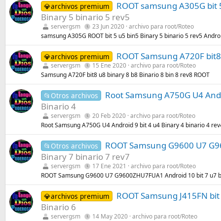
ROOT samsung A305G bit 5
💎archivos premium
Binary 5 binario 5 rev5
servergsm
23 Jun 2020
archivo para root/Roteo
samsung A305G ROOT bit 5 u5 bin5 Binary 5 binario 5 rev5 And
ROOT Samsung A720F bit8 u
💎archivos premium
servergsm
15 Ene 2020
archivo para root/Roteo
Samsung A720F bit8 u8 binary 8 b8 Binario 8 bin 8 rev8 ROOT
Root Samsung A750G U4 Androi
📂Otros archivos
Binario 4
servergsm
20 Feb 2020
archivo para root/Roteo
Root Samsung A750G U4 Android 9 bit 4 u4 Binary 4 binario 4 rev
ROOT Samsung G9600 U7 G9600
📂Otros archivos
Binary 7 binario 7 rev7
servergsm
17 Ene 2021
archivo para root/Roteo
ROOT Samsung G9600 U7 G9600ZHU7FUA1 Android 10 bit 7 u7 bin
ROOT Samsung J415FN bit 6 
💎archivos premium
Binario 6
servergsm
14 May 2020
archivo para root/Roteo