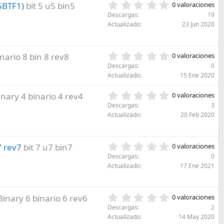
e
s
0
5BTF1)
bit 5 u5 bin5
l
0 valoraciones
s
)
,
l
Descargas
19
t
0
a
Actualizado
23 Jun 2020
r
0
(
e
e
s
l
s
)
l
0
nario 8 bin 8 rev8
0 valoraciones
t
a
,
r
Descargas
0
(
0
e
Actualizado
15 Ene 2020
s
0
l
)
e
l
0
inary 4 binario 4 rev4
0 valoraciones
s
a
,
Descargas
3
t
(
0
Actualizado
20 Feb 2020
r
s
0
e
)
e
l
s
l
0
 rev7
bit 7 u7 bin7
0 valoraciones
t
a
,
r
Descargas
0
(
0
e
Actualizado
17 Ene 2021
s
0
l
)
e
l
s
a
0
Binary 6 binario 6 rev6
0 valoraciones
t
(
,
r
Descargas
2
s
0
e
Actualizado
14 May 2020
)
0