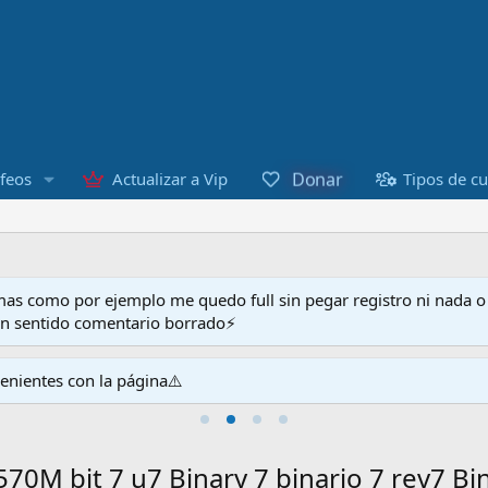
Donar
feos
Actualizar a Vip
Tipos de c
as como por ejemplo me quedo full sin pegar registro ni nada 
en sentido comentario borrado⚡
venientes con la página⚠️
M bit 7 u7 Binary 7 binario 7 rev7 Bi