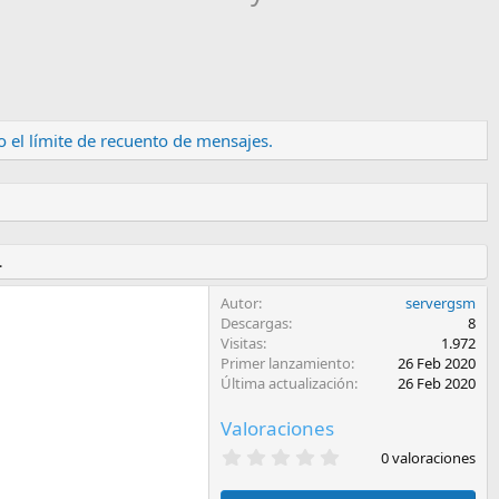
 el límite de recuento de mensajes.
.
Autor
servergsm
Descargas
8
Visitas
1.972
Primer lanzamiento
26 Feb 2020
Última actualización
26 Feb 2020
Valoraciones
0
0 valoraciones
,
0