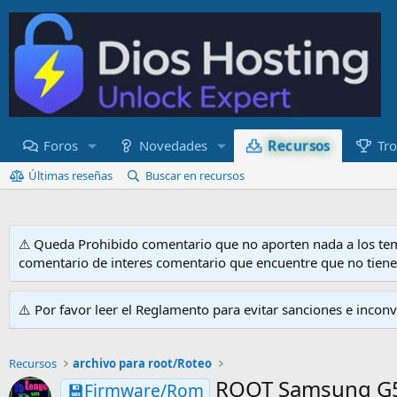
Recursos
Foros
Novedades
Tro
Últimas reseñas
Buscar en recursos
⚠ Queda Prohibido comentario que no aporten nada a los tem
comentario de interes comentario que encuentre que no tien
⚠️ Por favor leer el Reglamento para evitar sanciones e incon
Recursos
archivo para root/Roteo
ROOT Samsung G570
💾Firmware/Rom