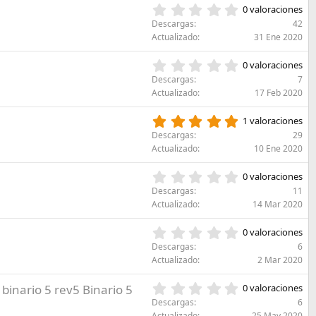
e
s
0
l
0 valoraciones
s
)
,
l
Descargas
42
t
0
a
Actualizado
31 Ene 2020
r
0
(
e
e
s
0
l
0 valoraciones
s
)
,
l
Descargas
7
t
0
a
Actualizado
17 Feb 2020
r
0
(
e
e
s
5
l
1 valoraciones
s
)
,
l
Descargas
29
t
0
a
Actualizado
10 Ene 2020
r
0
(
e
e
s
0
l
0 valoraciones
s
)
,
l
Descargas
11
t
0
a
Actualizado
14 Mar 2020
r
0
(
e
e
s
0
l
0 valoraciones
s
)
,
l
Descargas
6
t
0
a
Actualizado
2 Mar 2020
r
0
(
e
e
s
0
 binario 5 rev5 Binario 5
l
0 valoraciones
s
)
,
l
Descargas
6
t
0
a
Actualizado
25 May 2020