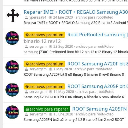
firmware Pre-Root samsung A505G bit 5 u5 Binary 5 binario 5 rev
Reparar IMEI + ROOT + REGALO Samsung A30 B
ypereza84
24 Ene 2020
archivo para root/Roteo
Reparar IMEI + ROOT + REGALO Samsung A30 Binario 3 Android 9
Root PreRooted samsung J7
💎archivos premium
binario 12 rev12
servergsm
23 Sep 2020
archivo para root/Roteo
samsung J730G PreRooted Root bit 12 bin 12 u12 Binary 12 binari
ROOT Samsung A720F bit 8 
💎archivos premium
servergsm
1 May 2020
archivo para root/Roteo
ROOT Samsung A720F bit 8 u8 Binary 8 binario 8 rev8 Binario 8
ROOT Samsung A205F bit 6 
💎archivos premium
servergsm
14 May 2020
archivo para root/Roteo
Samsung A205F ROOT bit 6 u6 Binary 6 binario 6 rev6 Binario 6
ROOT Samsung A205FN bit
🧰archivo para reparar
servergsm
15 Ene 2020
archivo para root/Roteo
Samsung A205FN bit2 u2 binary 2 b2 Binario 2 bin 2 rev2 ROOT