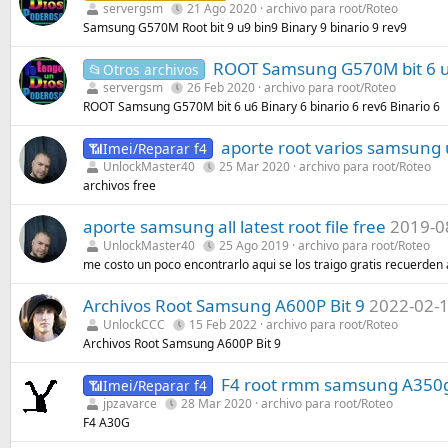
servergsm
21 Ago 2020
archivo para root/Roteo
Samsung G570M Root bit 9 u9 bin9 Binary 9 binario 9 rev9
ROOT Samsung G570M bit 6 u6 
📂Otros archivos
servergsm
26 Feb 2020
archivo para root/Roteo
ROOT Samsung G570M bit 6 u6 Binary 6 binario 6 rev6 Binario 6
aporte root varios samsung 
📶Imei/Reparar f4
UnlockMaster40
25 Mar 2020
archivo para root/Roteo
archivos free
aporte samsung all latest root file free
2019-0
UnlockMaster40
25 Ago 2019
archivo para root/Roteo
me costo un poco encontrarlo aqui se los traigo gratis recuerden
Archivos Root Samsung A600P Bit 9
2022-02-
UnlockCCC
15 Feb 2022
archivo para root/Roteo
Archivos Root Samsung A600P Bit 9
F4 root rmm samsung A350g
📶Imei/Reparar f4
jpzavarce
28 Mar 2020
archivo para root/Roteo
F4 A30G