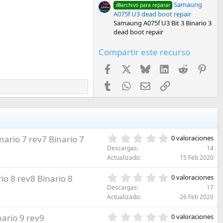
Samaung
🧰archivo para reparar
A075f U3 dead boot repair
Samaung A075f U3 Bit 3 Binario 3
dead boot repair
Compartir este recurso
Facebook
X
Bluesky
LinkedIn
Reddit
Pint
Tumblr
WhatsApp
Email
Enlace
0
inario 7 rev7 Binario 7
0 valoraciones
,
Descargas
14
0
Actualizado
15 Feb 2020
0
e
0
rio 8 rev8 Binario 8
0 valoraciones
s
,
Descargas
17
t
0
Actualizado
26 Feb 2020
r
0
e
e
0
nario 9 rev9
l
0 valoraciones
s