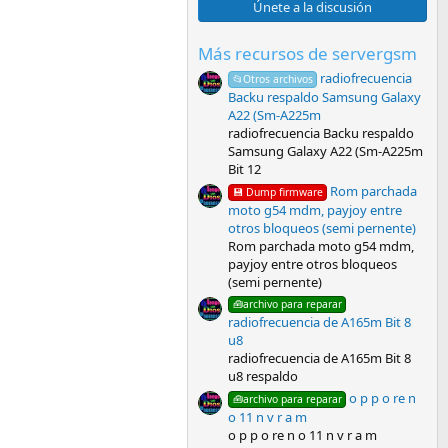
0
Únete a la discusión
e
s
t
Más recursos de servergsm
r
radiofrecuencia
e
📂Otros archivos
l
Backu respaldo Samsung Galaxy
l
A22 (Sm-A225m
a
radiofrecuencia Backu respaldo
(
Samsung Galaxy A22 (Sm-A225m
s
)
Bit 12
Rom parchada
💾 Dump firmware
moto g54 mdm, payjoy entre
otros bloqueos (semi pernente)
Rom parchada moto g54 mdm,
payjoy entre otros bloqueos
(semi pernente)
🧰archivo para reparar
radiofrecuencia de A165m Bit 8
u8
radiofrecuencia de A165m Bit 8
u8 respaldo
o p p o re n
🧰archivo para reparar
o 11 n v r a m
o p p o re n o 11 n v r a m