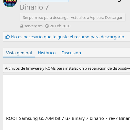
Binario 7
Sin permiso para descargar Actualice a Vip para Descargar
A
F
servergsm
26 Feb 2020
u
e
t
c
No es necesario que te guste el recurso para descargarlo.
o
h
r
a
d
Vista general
Histórico
Discusión
e
c
r
Archivos de firmware y ROMs para instalación o reparación de dispositivo
e
a
c
i
ó
n
ROOT Samsung G570M bit 7 u7 Binary 7 binario 7 rev7 Binar