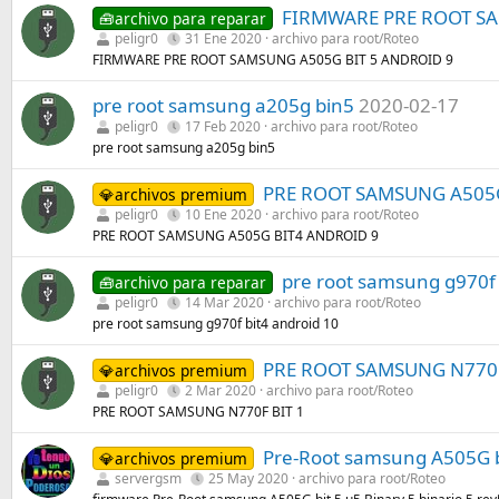
FIRMWARE PRE ROOT SA
🧰archivo para reparar
peligr0
31 Ene 2020
archivo para root/Roteo
FIRMWARE PRE ROOT SAMSUNG A505G BIT 5 ANDROID 9
pre root samsung a205g bin5
2020-02-17
peligr0
17 Feb 2020
archivo para root/Roteo
pre root samsung a205g bin5
PRE ROOT SAMSUNG A505G
💎archivos premium
peligr0
10 Ene 2020
archivo para root/Roteo
PRE ROOT SAMSUNG A505G BIT4 ANDROID 9
pre root samsung g970f 
🧰archivo para reparar
peligr0
14 Mar 2020
archivo para root/Roteo
pre root samsung g970f bit4 android 10
PRE ROOT SAMSUNG N770F
💎archivos premium
peligr0
2 Mar 2020
archivo para root/Roteo
PRE ROOT SAMSUNG N770F BIT 1
Pre-Root samsung A505G bit
💎archivos premium
servergsm
25 May 2020
archivo para root/Roteo