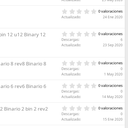
r
0
(
e
e
s
0
l
0 valoraciones
s
)
,
l
Actualizado
24 Ene 2020
t
0
a
r
0
(
e
e
s
0
 bin 12 u12 Binary 12
l
0 valoraciones
s
)
,
l
Descargas
6
t
0
a
Actualizado
23 Sep 2020
r
0
(
e
e
s
l
s
)
l
0
nario 8 rev8 Binario 8
0 valoraciones
t
a
,
r
Descargas
0
(
0
e
Actualizado
1 May 2020
s
0
l
)
e
l
0
nario 6 rev6 Binario 6
0 valoraciones
s
a
,
Descargas
0
t
(
0
Actualizado
14 May 2020
r
s
0
e
)
e
0
2 Binario 2 bin 2 rev2
l
0 valoraciones
s
,
l
Descargas
0
t
0
a
Actualizado
15 Ene 2020
r
0
(
e