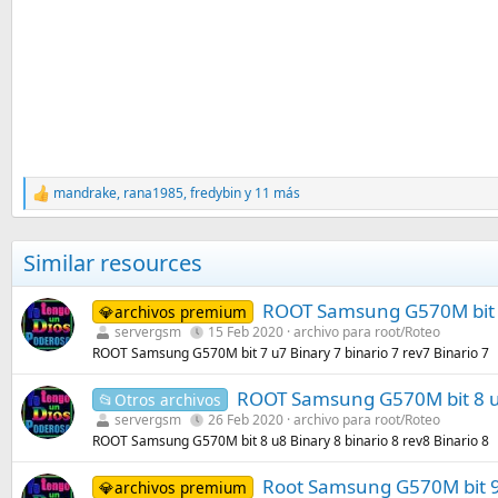
mandrake
,
rana1985
,
fredybin
y 11 más
R
e
a
c
Similar resources
c
i
o
ROOT Samsung G570M bit 7 
💎archivos premium
n
servergsm
15 Feb 2020
archivo para root/Roteo
e
ROOT Samsung G570M bit 7 u7 Binary 7 binario 7 rev7 Binario 7
s
:
ROOT Samsung G570M bit 8 u8 
📂Otros archivos
servergsm
26 Feb 2020
archivo para root/Roteo
ROOT Samsung G570M bit 8 u8 Binary 8 binario 8 rev8 Binario 8
Root Samsung G570M bit 9 
💎archivos premium