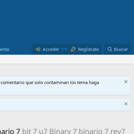
Regístrate
uenta
Acceder
Buscar
o comentario que solo contaminan los tema haga
nario 7
bit 7 u7 Binary 7 binario 7 rev7