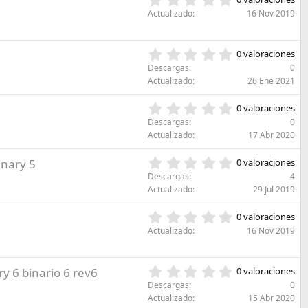
s
,
Actualizado
16 Nov 2019
t
0
r
0
e
e
0
l
0 valoraciones
s
,
l
Descargas
0
t
0
a
Actualizado
26 Ene 2021
r
0
(
e
e
s
0
l
0 valoraciones
s
)
,
l
Descargas
0
t
0
a
Actualizado
17 Abr 2020
r
0
(
e
e
s
0
inary 5
l
0 valoraciones
s
)
,
l
Descargas
4
t
0
a
Actualizado
29 Jul 2019
r
0
(
e
e
s
0
l
0 valoraciones
s
)
,
l
Actualizado
16 Nov 2019
t
0
a
r
0
(
e
e
s
0
ry 6 binario 6 rev6
l
0 valoraciones
s
)
,
l
Descargas
0
t
0
a
Actualizado
15 Abr 2020
r
0