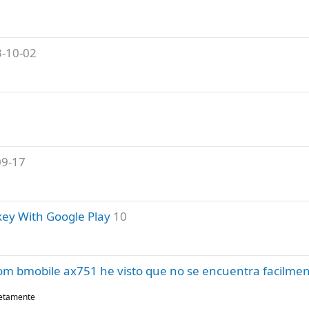
-10-02
09-17
key With Google Play
10
 rom bmobile ax751 he visto que no se encuentra facilme
letamente