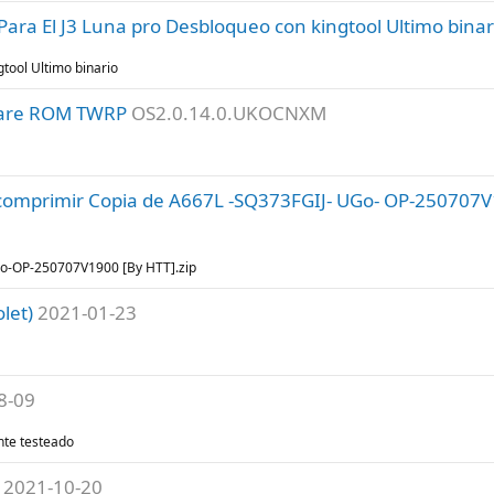
ara El J3 Luna pro Desbloqueo con kingtool Ultimo binar
tool Ultimo binario
mware ROM TWRP
OS2.0.14.0.UKOCNXM
comprimir Copia de A667L -SQ373FGIJ- UGo- OP-250707V
Go-OP-250707V1900 [By HTT].zip
let)
2021-01-23
8-09
nte testeado
2021-10-20