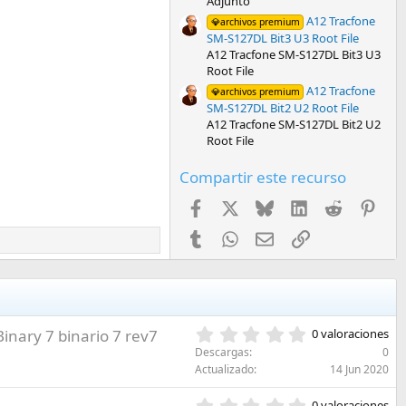
Adjunto
A12 Tracfone
💎archivos premium
SM-S127DL Bit3 U3 Root File
A12 Tracfone SM-S127DL Bit3 U3
Root File
A12 Tracfone
💎archivos premium
SM-S127DL Bit2 U2 Root File
A12 Tracfone SM-S127DL Bit2 U2
Root File
Compartir este recurso
Facebook
X
Bluesky
LinkedIn
Reddit
Pint
Tumblr
WhatsApp
Email
Enlace
0
Binary 7 binario 7 rev7
0 valoraciones
,
Descargas
0
0
Actualizado
14 Jun 2020
0
e
0
0 valoraciones