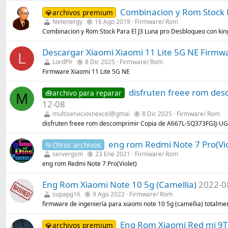
Combinacion y Rom Stock P
💎archivos premium
Netenergy
16 Ago 2019
Firmware/ Rom
Combinacion y Rom Stock Para El J3 Luna pro Desbloqueo con king
Descargar Xiaomi Xiaomi 11 Lite 5G NE Fir
L
LordPlr
8 Dic 2025
Firmware/ Rom
Firmware Xiaomi 11 Lite 5G NE
disfruten freee rom des
🧰archivo para reparar
M
12-08
multiserviciosnexcel@gmai
8 Dic 2025
Firmware/ Rom
disfruten freee rom descomprimir Copia de A667L-SQ373FGIJ-U
eng rom Redmi Note 7 Pro(Vio
📂Otros archivos
servergsm
23 Ene 2021
Firmware/ Rom
eng rom Redmi Note 7 Pro(Violet)
Eng Rom Xiaomi Note 10 5g (Camellia)
2022-0
supapg16
9 Ago 2022
Firmware/ Rom
firmware de ingeniería para xiaomi note 10 5g (camellia) totalme
Eng Rom Xiaomi Red mi 9T
💎archivos premium