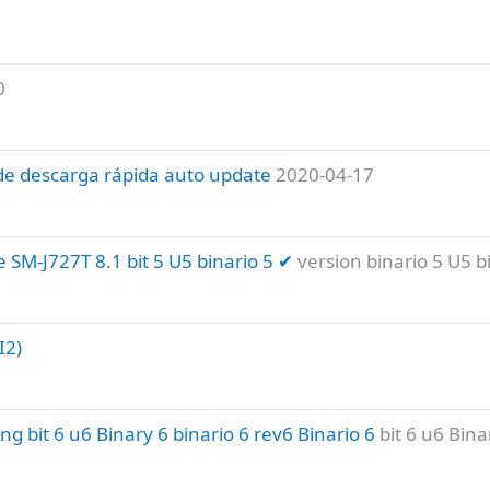
0
de descarga rápida auto update
2020-04-17
SM-J727T 8.1 bit 5 U5 binario 5 ✔
version binario 5 U5 b
I2)
 bit 6 u6 Binary 6 binario 6 rev6 Binario 6
bit 6 u6 Bina