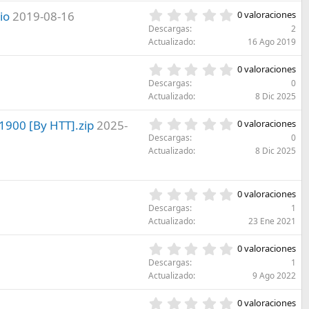
e
e
s
0
io
2019-08-16
l
0 valoraciones
s
)
,
l
Descargas
2
t
0
a
Actualizado
16 Ago 2019
r
0
(
e
e
s
0
l
0 valoraciones
s
)
,
l
Descargas
0
t
0
a
Actualizado
8 Dic 2025
r
0
(
e
e
s
0
1900 [By HTT].zip
2025-
l
0 valoraciones
s
)
,
l
Descargas
0
t
0
a
Actualizado
8 Dic 2025
r
0
(
e
e
s
l
s
)
l
0
0 valoraciones
t
a
,
r
Descargas
1
(
0
e
Actualizado
23 Ene 2021
s
0
l
)
e
l
0
0 valoraciones
s
a
,
Descargas
1
t
(
0
Actualizado
9 Ago 2022
r
s
0
e
)
e
0
l
0 valoraciones