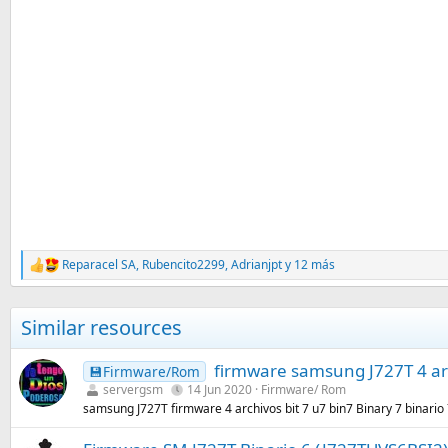
Reparacel SA
,
Rubencito2299
,
Adrianjpt
y 12 más
R
e
a
c
Similar resources
c
i
o
firmware samsung J727T 4 arch
💾Firmware/Rom
n
servergsm
14 Jun 2020
Firmware/ Rom
e
samsung J727T firmware 4 archivos bit 7 u7 bin7 Binary 7 binario
s
: