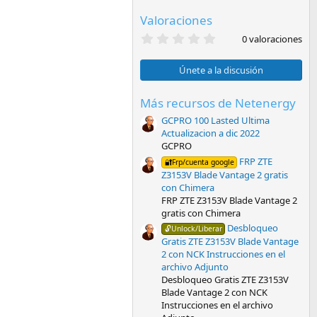
Valoraciones
0
0 valoraciones
,
0
0
Únete a la discusión
e
s
t
Más recursos de Netenergy
r
GCPRO 100 Lasted Ultima
e
l
Actualizacion a dic 2022
l
GCPRO
a
FRP ZTE
(
🔐Frp/cuenta google
s
Z3153V Blade Vantage 2 gratis
)
con Chimera
FRP ZTE Z3153V Blade Vantage 2
gratis con Chimera
Desbloqueo
🔓Unlock/Liberar
Gratis ZTE Z3153V Blade Vantage
2 con NCK Instrucciones en el
archivo Adjunto
Desbloqueo Gratis ZTE Z3153V
Blade Vantage 2 con NCK
Instrucciones en el archivo