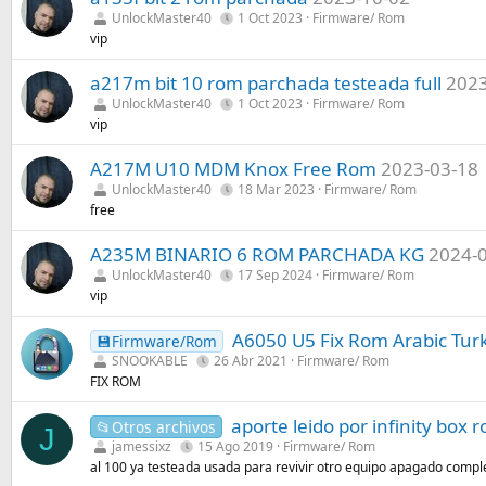
UnlockMaster40
1 Oct 2023
Firmware/ Rom
vip
a217m bit 10 rom parchada testeada full
2023
UnlockMaster40
1 Oct 2023
Firmware/ Rom
vip
A217M U10 MDM Knox Free Rom
2023-03-18
UnlockMaster40
18 Mar 2023
Firmware/ Rom
free
A235M BINARIO 6 ROM PARCHADA KG
2024-
UnlockMaster40
17 Sep 2024
Firmware/ Rom
vip
A6050 U5 Fix Rom Arabic Tur
💾Firmware/Rom
SNOOKABLE
26 Abr 2021
Firmware/ Rom
FIX ROM
aporte leido por infinity box
📂Otros archivos
J
jamessixz
15 Ago 2019
Firmware/ Rom
al 100 ya testeada usada para revivir otro equipo apagado comp