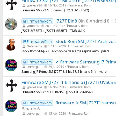
Firmware SM-J727T Binario 6 (J727TUVS6BSI2)
ypereza84
16 Nov 2019
Firmware/ Rom
Firmware SM-J727T Binario 6 (J727TUVS6BSI2)
J727T Bin8
Bin 8 Android 8.1.
💾Firmware/Rom
yomotzu
26 Ene 2021
Firmware/ Rom
J727TUVS8BTI1_J727TTMB8BTI1_TMB_8.1.0
Stock Rom SM-J727T Archivo 
💾Firmware/Rom
Netenergy
17 Abr 2020
Firmware/ Rom
Stock Rom SM-J727T Archivo de descarga rápida auto update
✔ firmware Samsung J7 Prime 
💾Firmware/Rom
servergsm
29 Jul 2019
Firmware/ Rom
Samsung J7 Prime SM-J727T 8.1 bit 5 U5 binario 5 firmware
Firmware SM-J727T1 Binario 6 (J727T1UVS6BS
ypereza84
16 Nov 2019
Firmware/ Rom
Firmware SM-J727T1 Binario 6 (J727T1UVS6BSI2)
firmware ᐉ SM-J727T1 samsung
💾Firmware/Rom
Binario 6
servergsm
15 Abr 2020
Firmware/ Rom