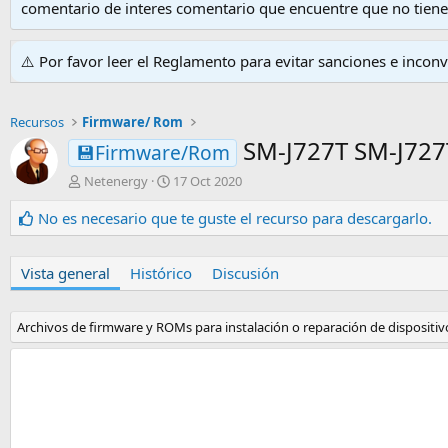
comentario de interes comentario que encuentre que no tien
⚠️ Por favor leer el Reglamento para evitar sanciones e incon
Recursos
Firmware/ Rom
SM-J727T SM-J727
💾Firmware/Rom
A
F
Netenergy
17 Oct 2020
u
e
t
c
No es necesario que te guste el recurso para descargarlo.
o
h
r
a
d
Vista general
Histórico
Discusión
e
c
r
Archivos de firmware y ROMs para instalación o reparación de dispositivo
e
a
c
i
ó
n