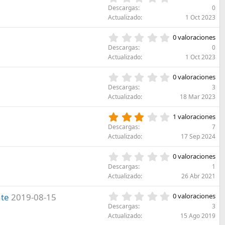
s
)
,
l
Descargas
0
t
0
a
Actualizado
1 Oct 2023
r
0
(
e
e
s
0
l
0 valoraciones
s
)
,
l
Descargas
0
t
0
a
Actualizado
1 Oct 2023
r
0
(
e
e
s
0
l
0 valoraciones
s
)
,
l
Descargas
3
t
0
a
Actualizado
18 Mar 2023
r
0
(
e
e
s
3
l
1 valoraciones
s
)
,
l
Descargas
7
t
0
a
Actualizado
17 Sep 2024
r
0
(
e
e
s
0
l
0 valoraciones
s
)
,
l
Descargas
1
t
0
a
Actualizado
26 Abr 2021
r
0
(
e
e
s
0
nte
2019-08-15
l
0 valoraciones
s
)
,
l
Descargas
3
t
0
a
Actualizado
15 Ago 2019
r
0
(