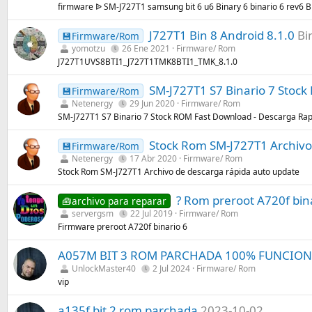
firmware ᐉ SM-J727T1 samsung bit 6 u6 Binary 6 binario 6 rev6 B
J727T1 Bin 8 Android 8.1.0
Bi
💾Firmware/Rom
yomotzu
26 Ene 2021
Firmware/ Rom
J727T1UVS8BTI1_J727T1TMK8BTI1_TMK_8.1.0
SM-J727T1 S7 Binario 7 Stoc
💾Firmware/Rom
Netenergy
29 Jun 2020
Firmware/ Rom
SM-J727T1 S7 Binario 7 Stock ROM Fast Download - Descarga Ra
Stock Rom SM-J727T1 Archivo
💾Firmware/Rom
Netenergy
17 Abr 2020
Firmware/ Rom
Stock Rom SM-J727T1 Archivo de descarga rápida auto update
? Rom preroot A720f bin
🧰archivo para reparar
servergsm
22 Jul 2019
Firmware/ Rom
Firmware preroot A720f binario 6
A057M BIT 3 ROM PARCHADA 100% FUNCIO
UnlockMaster40
2 Jul 2024
Firmware/ Rom
vip
a135f bit 2 rom parchada
2023-10-02