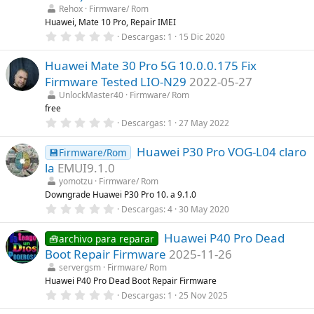
r
Rehox
Firmware/ Rom
e
l
Huawei, Mate 10 Pro, Repair IMEI
l
0
Descargas
1
15 Dic 2020
a
,
(
0
s
Huawei Mate 30 Pro 5G 10.0.0.175 Fix
0
)
e
Firmware Tested LIO-N29
2022-05-27
s
t
UnlockMaster40
Firmware/ Rom
r
free
e
0
Descargas
1
27 May 2022
l
,
l
0
a
Huawei P30 Pro VOG-L04 claro
0
💾Firmware/Rom
(
e
s
la
EMUI9.1.0
s
)
t
yomotzu
Firmware/ Rom
r
Downgrade Huawei P30 Pro 10. a 9.1.0
e
0
Descargas
4
30 May 2020
l
,
l
0
a
Huawei P40 Pro Dead
0
🧰archivo para reparar
(
e
s
Boot Repair Firmware
2025-11-26
s
)
t
servergsm
Firmware/ Rom
r
Huawei P40 Pro Dead Boot Repair Firmware
e
0
Descargas
1
25 Nov 2025
l
,
l
0