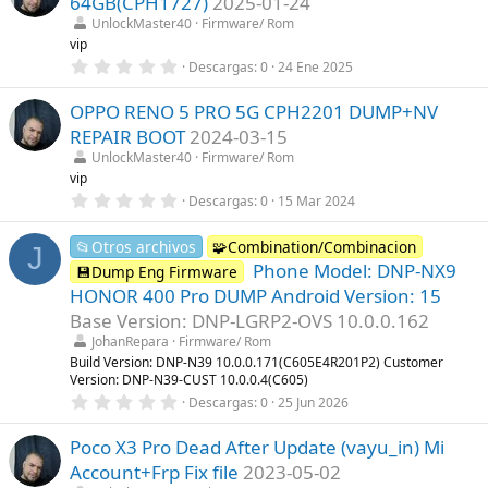
64GB(CPH1727)
2025-01-24
(
s
s
t
UnlockMaster40
Firmware/ Rom
)
r
vip
e
0
Descargas
0
24 Ene 2025
l
,
l
0
a
OPPO RENO 5 PRO 5G CPH2201 DUMP+NV
0
(
e
s
REPAIR BOOT
2024-03-15
s
)
t
UnlockMaster40
Firmware/ Rom
r
vip
e
0
Descargas
0
15 Mar 2024
l
,
l
0
a
0
📂Otros archivos
🧩Combination/Combinacion
(
J
e
s
Phone Model: DNP-NX9
💾Dump Eng Firmware
s
)
t
HONOR 400 Pro DUMP Android Version: 15
r
Base Version: DNP-LGRP2-OVS 10.0.0.162
e
l
JohanRepara
Firmware/ Rom
l
Build Version: DNP-N39 10.0.0.171(C605E4R201P2) Customer
a
Version: DNP-N39-CUST 10.0.0.4(C605)
(
s
0
Descargas
0
25 Jun 2026
)
,
0
Poco X3 Pro Dead After Update (vayu_in) Mi
0
e
Account+Frp Fix file
2023-05-02
s