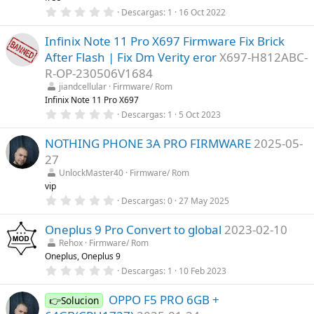
e
0
Descargas
1
16 Oct 2022
l
,
l
0
a
Infinix Note 11 Pro X697 Firmware Fix Brick
0
(
e
s
After Flash | Fix Dm Verity eror
X697-H812ABC-
s
)
t
R-OP-230506V1684
r
jiandcellular
Firmware/ Rom
e
l
Infinix Note 11 Pro X697
l
0
Descargas
1
5 Oct 2023
a
,
(
0
s
NOTHING PHONE 3A PRO FIRMWARE
2025-05-
0
)
e
27
s
t
UnlockMaster40
Firmware/ Rom
r
vip
e
0
Descargas
0
27 May 2025
l
,
l
0
a
Oneplus 9 Pro Convert to global
2023-02-10
0
(
e
s
Rehox
Firmware/ Rom
s
)
Oneplus, Oneplus 9
t
r
0
Descargas
1
10 Feb 2023
e
,
l
0
l
OPPO F5 PRO 6GB +
0
👉Solucion
a
e