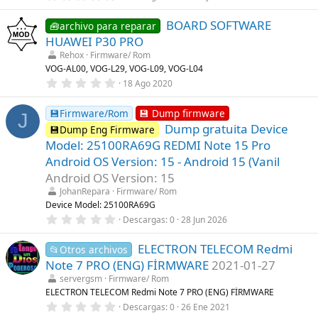
e
,
l
0
l
BOARD SOFTWARE
0
🧰archivo para reparar
a
e
HUAWEI P30 PRO
(
s
s
t
Rehox
Firmware/ Rom
)
r
VOG-AL00, VOG-L29, VOG-L09, VOG-L04
e
0
18 Ago 2020
l
,
l
0
a
0
💾Firmware/Rom
💾 Dump firmware
(
J
e
s
Dump gratuita Device
💾Dump Eng Firmware
s
)
t
Model: 25100RA69G REDMI Note 15 Pro
r
Android OS Version: 15 - Android 15 (Vanil
e
l
Android OS Version: 15
l
a
JohanRepara
Firmware/ Rom
(
Device Model: 25100RA69G
s
0
Descargas
0
28 Jun 2026
)
,
0
ELECTRON TELECOM Redmi
0
📂Otros archivos
e
Note 7 PRO (ENG) FİRMWARE
2021-01-27
s
t
servergsm
Firmware/ Rom
r
ELECTRON TELECOM Redmi Note 7 PRO (ENG) FİRMWARE
e
0
Descargas
0
26 Ene 2021
l
,
l