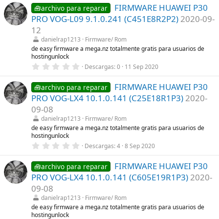
0
)
FIRMWARE HUAWEI P30
0
🧰archivo para reparar
e
PRO VOG-L09 9.1.0.241 (C451E8R2P2)
2020-09-
s
t
12
r
danielrap1213
Firmware/ Rom
e
l
de easy firmware a mega.nz totalmente gratis para usuarios de
l
hostingunlock
a
0
Descargas
0
11 Sep 2020
(
,
s
0
)
FIRMWARE HUAWEI P30
0
🧰archivo para reparar
e
PRO VOG-LX4 10.1.0.141 (C25E18R1P3)
2020-
s
t
09-08
r
danielrap1213
Firmware/ Rom
e
l
de easy firmware a mega.nz totalmente gratis para usuarios de
l
hostingunlock
a
0
Descargas
4
8 Sep 2020
(
,
s
0
)
FIRMWARE HUAWEI P30
0
🧰archivo para reparar
e
PRO VOG-LX4 10.1.0.141 (C605E19R1P3)
2020-
s
t
09-08
r
danielrap1213
Firmware/ Rom
e
l
de easy firmware a mega.nz totalmente gratis para usuarios de
l
hostingunlock