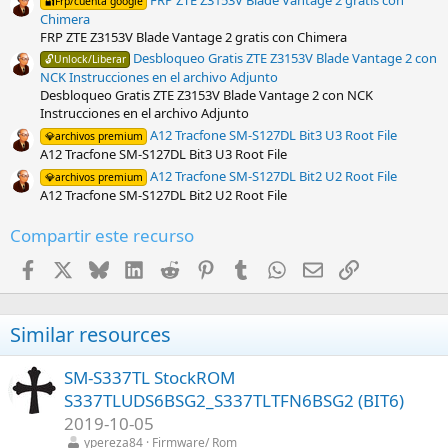
🔐Frp/cuenta google
a
Chimera
(
s
FRP ZTE Z3153V Blade Vantage 2 gratis con Chimera
)
Desbloqueo Gratis ZTE Z3153V Blade Vantage 2 con
🔓Unlock/Liberar
NCK Instrucciones en el archivo Adjunto
Desbloqueo Gratis ZTE Z3153V Blade Vantage 2 con NCK
Instrucciones en el archivo Adjunto
A12 Tracfone SM-S127DL Bit3 U3 Root File
💎archivos premium
A12 Tracfone SM-S127DL Bit3 U3 Root File
A12 Tracfone SM-S127DL Bit2 U2 Root File
💎archivos premium
A12 Tracfone SM-S127DL Bit2 U2 Root File
Compartir este recurso
Facebook
X
Bluesky
LinkedIn
Reddit
Pinterest
Tumblr
WhatsApp
Email
Enlace
Similar resources
SM-S337TL StockROM
S337TLUDS6BSG2_S337TLTFN6BSG2 (BIT6)
2019-10-05
ypereza84
Firmware/ Rom