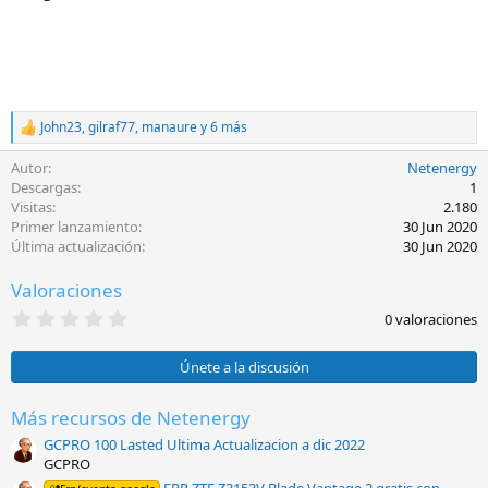
John23
,
gilraf77
,
manaure
y 6 más
R
e
Autor
Netenergy
a
c
Descargas
1
c
Visitas
2.180
i
Primer lanzamiento
30 Jun 2020
o
Última actualización
30 Jun 2020
n
e
Valoraciones
s
:
0
0 valoraciones
,
0
0
Únete a la discusión
e
s
t
Más recursos de Netenergy
r
GCPRO 100 Lasted Ultima Actualizacion a dic 2022
e
l
GCPRO
l
FRP ZTE Z3153V Blade Vantage 2 gratis con