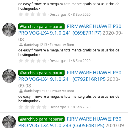
l
de easy firmware a mega.nz totalmente gratis para usuarios de
l
hostingunlock
a
0
Descargas
0
8 Sep 2020
(
,
s
0
)
FIRMWARE HUAWEI P30
0
🧰archivo para reparar
e
PRO VOG-LX4 9.1.0.241 (C69E7R1P7)
2020-09-
s
t
08
r
danielrap1213
Firmware/ Rom
e
l
de easy firmware a mega.nz totalmente gratis para usuarios de
l
hostingunlock
a
0
Descargas
1
8 Sep 2020
(
,
s
0
)
FIRMWARE HUAWEI P30
0
🧰archivo para reparar
e
PRO VOG-LX4 9.1.0.241 (C792E16R1P5
2020-
s
t
09-08
r
danielrap1213
Firmware/ Rom
e
l
de easy firmware a mega.nz totalmente gratis para usuarios de
l
hostingunlock
a
0
Descargas
0
8 Sep 2020
(
,
s
0
)
FIRMWARE HUAWEI P30
0
🧰archivo para reparar
e
PRO VOG-LX4 9.1.0.243 (C605E4R1P5)
2020-09-
s