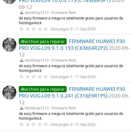
PRO VOG-L09 10.0.0.173 (C185E8R5P1)
2020-
s
t
09-12
r
danielrap1213
Firmware/ Rom
e
l
de easy firmware a mega.nz totalmente gratis para usuarios de
l
hostingunlock
a
0
Descargas
0
11 Sep 2020
(
,
s
0
)
FIRMWARE HUAWEI P30
0
🧰archivo para reparar
e
PRO VOG-L09 9.1.0.193 (C636E4R2P2)
2020-09-
s
t
12
r
danielrap1213
Firmware/ Rom
e
l
de easy firmware a mega.nz totalmente gratis para usuarios de
l
hostingunlock
a
0
Descargas
1
11 Sep 2020
(
,
s
0
)
FIRMWARE HUAWEI P30
0
🧰archivo para reparar
e
PRO VOG-L09 9.1.0.241 (C316E9R1P5)
2020-09-
s
t
12
r
danielrap1213
Firmware/ Rom
e
l
de easy firmware a mega.nz totalmente gratis para usuarios de
l
hostingunlock
a
0
Descargas
0
11 Sep 2020
(
,
s