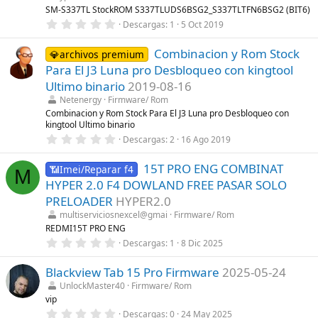
SM-S337TL StockROM S337TLUDS6BSG2_S337TLTFN6BSG2 (BIT6)
0
Descargas
1
5 Oct 2019
,
0
Combinacion y Rom Stock
0
💎archivos premium
e
Para El J3 Luna pro Desbloqueo con kingtool
s
t
Ultimo binario
2019-08-16
r
Netenergy
Firmware/ Rom
e
l
Combinacion y Rom Stock Para El J3 Luna pro Desbloqueo con
l
kingtool Ultimo binario
a
0
Descargas
2
16 Ago 2019
(
,
s
0
)
15T PRO ENG COMBINAT
0
📶Imei/Reparar f4
M
e
HYPER 2.0 F4 DOWLAND FREE PASAR SOLO
s
t
PRELOADER
HYPER2.0
r
multiserviciosnexcel@gmai
Firmware/ Rom
e
l
REDMI15T PRO ENG
l
0
Descargas
1
8 Dic 2025
a
,
(
0
s
Blackview Tab 15 Pro Firmware
2025-05-24
0
)
e
UnlockMaster40
Firmware/ Rom
s
vip
t
r
0
Descargas
0
24 May 2025