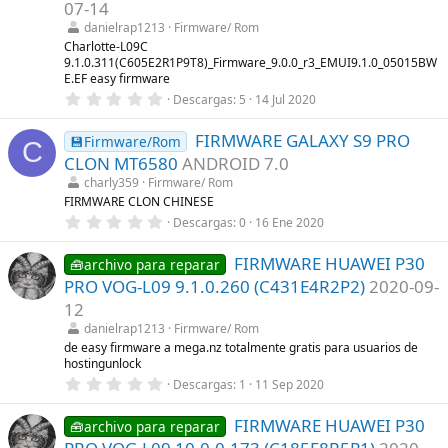
t
07-14
r
danielrap1213
Firmware/ Rom
e
l
Charlotte-L09C
l
9.1.0.311(C605E2R1P9T8)_Firmware_9.0.0_r3_EMUI9.1.0_05015BW
a
E.EF easy firmware
(
0
Descargas
5
14 Jul 2020
s
,
)
0
FIRMWARE GALAXY S9 PRO
0
💾Firmware/Rom
C
e
CLON MT6580
ANDROID 7.0
s
t
charly359
Firmware/ Rom
r
FIRMWARE CLON CHINESE
e
0
Descargas
0
16 Ene 2020
l
,
l
0
a
FIRMWARE HUAWEI P30
0
🧰archivo para reparar
(
e
s
PRO VOG-L09 9.1.0.260 (C431E4R2P2)
2020-09-
s
)
t
12
r
danielrap1213
Firmware/ Rom
e
l
de easy firmware a mega.nz totalmente gratis para usuarios de
l
hostingunlock
a
0
Descargas
1
11 Sep 2020
(
,
s
0
)
FIRMWARE HUAWEI P30
0
🧰archivo para reparar
e