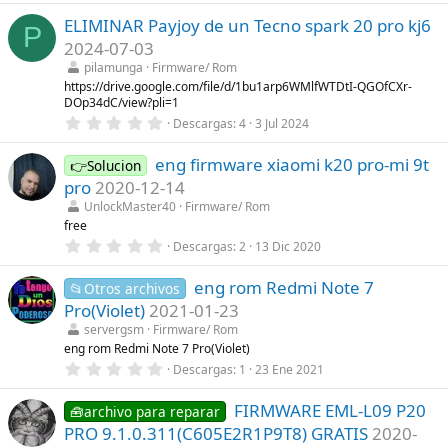
0
a
ELIMINAR Payjoy de un Tecno spark 20 pro kj6
0
(
P
e
s
2024-07-03
s
)
t
pilamunga
Firmware/ Rom
r
https://drive.google.com/file/d/1bu1arp6WMlfWTDtI-QGOfCXr-
e
DOp34dC/view?pli=1
l
0
l
Descargas
4
3 Jul 2024
,
a
0
(
eng firmware xiaomi k20 pro-mi 9t
0
s
👉Solucion
e
)
pro
2020-12-14
s
t
UnlockMaster40
Firmware/ Rom
r
free
e
0
Descargas
2
13 Dic 2020
l
,
l
0
a
eng rom Redmi Note 7
0
📂Otros archivos
(
e
s
Pro(Violet)
2021-01-23
s
)
t
servergsm
Firmware/ Rom
r
eng rom Redmi Note 7 Pro(Violet)
e
0
Descargas
1
23 Ene 2021
l
,
l
0
a
FIRMWARE EML-L09 P20
0
🧰archivo para reparar
(
e
s
PRO 9.1.0.311(C605E2R1P9T8) GRATIS
2020-
s
)