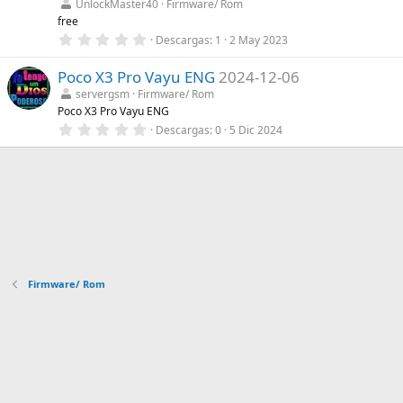
t
UnlockMaster40
Firmware/ Rom
r
free
e
0
Descargas
1
2 May 2023
l
,
l
0
a
Poco X3 Pro Vayu ENG
2024-12-06
0
(
e
s
servergsm
Firmware/ Rom
s
)
Poco X3 Pro Vayu ENG
t
r
0
Descargas
0
5 Dic 2024
e
,
l
0
l
0
a
e
(
s
s
t
)
r
e
l
l
a
(
Firmware/ Rom
s
)