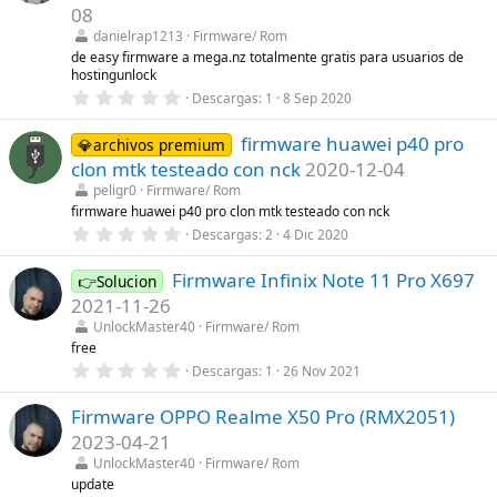
t
08
r
danielrap1213
Firmware/ Rom
e
l
de easy firmware a mega.nz totalmente gratis para usuarios de
l
hostingunlock
a
0
Descargas
1
8 Sep 2020
(
,
s
0
)
firmware huawei p40 pro
0
💎archivos premium
e
clon mtk testeado con nck
2020-12-04
s
t
peligr0
Firmware/ Rom
r
firmware huawei p40 pro clon mtk testeado con nck
e
0
Descargas
2
4 Dic 2020
l
,
l
0
a
Firmware Infinix Note 11 Pro X697
0
👉Solucion
(
e
s
2021-11-26
s
)
t
UnlockMaster40
Firmware/ Rom
r
free
e
0
Descargas
1
26 Nov 2021
l
,
l
0
a
Firmware OPPO Realme X50 Pro (RMX2051)
0
(
e
s
2023-04-21
s
)
t
UnlockMaster40
Firmware/ Rom
r
update
e