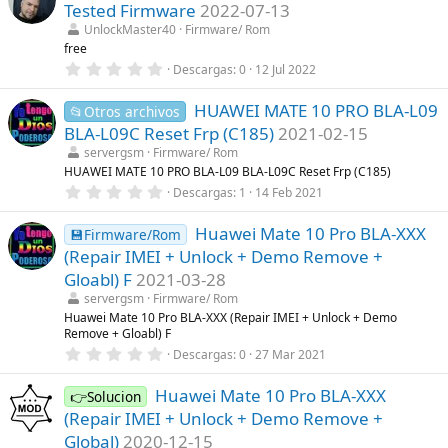
e
Tested Firmware
2022-07-13
s
t
UnlockMaster40
Firmware/ Rom
r
free
e
0
Descargas
0
12 Jul 2022
l
,
l
0
a
HUAWEI MATE 10 PRO BLA-L09
0
📂Otros archivos
(
e
s
BLA-L09C Reset Frp (C185)
2021-02-15
s
)
t
servergsm
Firmware/ Rom
r
HUAWEI MATE 10 PRO BLA-L09 BLA-L09C Reset Frp (C185)
e
0
Descargas
1
14 Feb 2021
l
,
l
0
a
Huawei Mate 10 Pro BLA-XXX
0
💾Firmware/Rom
(
e
s
(Repair IMEI + Unlock + Demo Remove +
s
)
t
Gloabl) F
2021-03-28
r
servergsm
Firmware/ Rom
e
l
Huawei Mate 10 Pro BLA-XXX (Repair IMEI + Unlock + Demo
l
Remove + Gloabl) F
a
0
Descargas
0
27 Mar 2021
(
,
s
0
)
Huawei Mate 10 Pro BLA-XXX
0
👉Solucion
e
(Repair IMEI + Unlock + Demo Remove +
s
t
Global)
2020-12-15