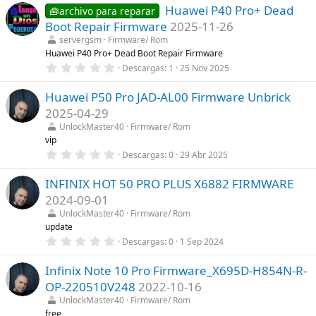
a
Huawei P40 Pro+ Dead
0
🧰archivo para reparar
(
e
s
Boot Repair Firmware
2025-11-26
s
)
t
servergsm
Firmware/ Rom
r
Huawei P40 Pro+ Dead Boot Repair Firmware
e
0
Descargas
1
25 Nov 2025
l
,
l
0
a
Huawei P50 Pro JAD-AL00 Firmware Unbrick
0
(
e
s
2025-04-29
s
)
t
UnlockMaster40
Firmware/ Rom
r
vip
e
0
Descargas
0
29 Abr 2025
l
,
l
0
a
INFINIX HOT 50 PRO PLUS X6882 FIRMWARE
0
(
e
s
2024-09-01
s
)
t
UnlockMaster40
Firmware/ Rom
r
update
e
0
Descargas
0
1 Sep 2024
l
,
l
0
a
Infinix Note 10 Pro Firmware_X695D-H854N-R-
0
(
e
s
OP-220510V248
2022-10-16
s
)
t
UnlockMaster40
Firmware/ Rom
r
free