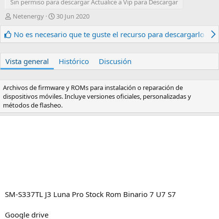
Sin permiso para descargar Actualice a Vip para Descargar
A
F
Netenergy
30 Jun 2020
u
e
t
c
No es necesario que te guste el recurso para descargarlo.
o
h
r
a
d
Vista general
Histórico
Discusión
e
c
r
Archivos de firmware y ROMs para instalación o reparación de
e
dispositivos móviles. Incluye versiones oficiales, personalizadas y
a
métodos de flasheo.
c
i
ó
n
SM-S337TL J3 Luna Pro Stock Rom Binario 7 U7 S7
Google drive