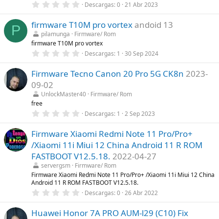
0
Descargas
0
21 Abr 2023
l
,
l
0
a
firmware T10M pro vortex
andoid 13
0
(
P
e
s
pilamunga
Firmware/ Rom
s
)
firmware T10M pro vortex
t
r
0
Descargas
1
30 Sep 2024
e
,
l
0
l
Firmware Tecno Canon 20 Pro 5G CK8n
2023-
0
a
e
09-02
(
s
s
t
UnlockMaster40
Firmware/ Rom
)
r
free
e
0
Descargas
1
2 Sep 2023
l
,
l
0
a
Firmware Xiaomi Redmi Note 11 Pro/Pro+
0
(
e
s
/Xiaomi 11i Miui 12 China Android 11 R ROM
s
)
t
FASTBOOT V12.5.18.
2022-04-27
r
servergsm
Firmware/ Rom
e
l
Firmware Xiaomi Redmi Note 11 Pro/Pro+ /Xiaomi 11i Miui 12 China
l
Android 11 R ROM FASTBOOT V12.5.18.
a
0
Descargas
0
26 Abr 2022
(
,
s
0
)
Huawei Honor 7A PRO AUM-l29 (C10) Fix
0