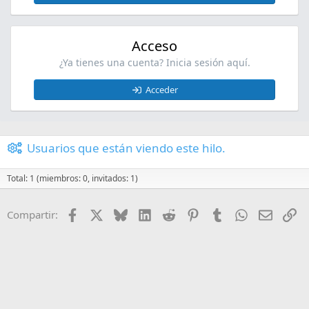
Acceso
¿Ya tienes una cuenta? Inicia sesión aquí.
Acceder
Usuarios que están viendo este hilo.
Total: 1 (miembros: 0, invitados: 1)
Facebook
X
Bluesky
LinkedIn
Reddit
Pinterest
Tumblr
WhatsApp
Email
En
Compartir: