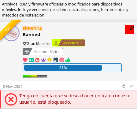
i
c
s
s
Archivos ROM y firmware oficiales o modificados para dispositivos
c
h
p
i
móviles. Incluye versiones de sistema, actualizaciones, herramientas y
i
a
u
t
métodos de instalación.
a
d
e
a
d
e
s
s
simo112
VIP
o
i
t
Banned
r
n
a
d
i
s
Usuario VIP
🏆Gran Maestro
e
c
l
i
Miembro Básico
t
o
e
81%
m
a
8 Nov 2021
#1
Tenga en cuenta que si desea hacer un trato con este
usuario, está bloqueado.