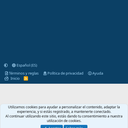
Español (ES)
Términos y reglas
Política de privacidad
Ayuda
Inicio
R
S
S
Utilizamos cookies para ayudar a personalizar el contenido, adaptar la
experiencia, y si estás registrado, a mantenerte conectado.
Al continuar utilizando este sitio, estás dando tu consentimiento a nuestra
utilización de cookies.