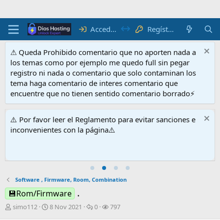
Acceder
Regístrate
⚠ Queda Prohibido comentario que no aporten nada a
los temas como por ejemplo me quedo full sin pegar
registro ni nada o comentario que solo contaminan los
tema haga comentario de interes comentario que
encuentre que no tienen sentido comentario borrado⚡
⚠️ Por favor leer el Reglamento para evitar sanciones e
inconvenientes con la página⚠️
Software , Firmware, Room, Combination
.
💾Rom/Firmware
I
F
R
V
simo112
8 Nov 2021
0
797
n
e
e
i